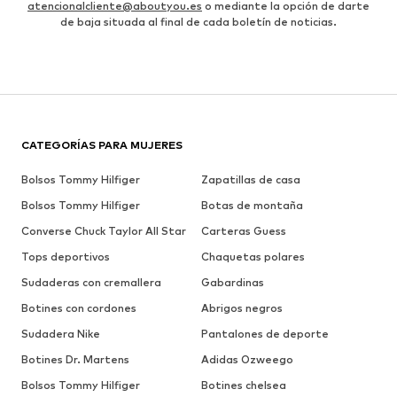
atencionalcliente@aboutyou.es
o mediante la opción de darte
de baja situada al final de cada boletín de noticias.
CATEGORÍAS PARA MUJERES
Bolsos Tommy Hilfiger
Zapatillas de casa
Bolsos Tommy Hilfiger
Botas de montaña
Converse Chuck Taylor All Star
Carteras Guess
Tops deportivos
Chaquetas polares
Sudaderas con cremallera
Gabardinas
Botines con cordones
Abrigos negros
Sudadera Nike
Pantalones de deporte
Botines Dr. Martens
Adidas Ozweego
Bolsos Tommy Hilfiger
Botines chelsea