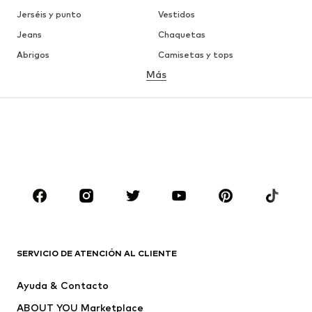
Jerséis y punto
Vestidos
Jeans
Chaquetas
Abrigos
Camisetas y tops
Más
Pantalones
Ropa interior
Faldas
Blusas y camisas
Sudaderas y sudaderas con
Blazers
capucha
Ropa de baño
Jumpsuits y monos
Tallas grandes
Ropa de maternidad
Zapatos
Deporte
Complementos
Premium
ROPA
SERVICIO DE ATENCIÓN AL CLIENTE
Nuevo
Tendencia
Ayuda & Contacto
Vestidos
Jeans
ABOUT YOU Marketplace
Camisetas y tops
Pantalones