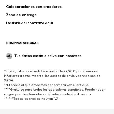
Colaboraciones con creadores
Chaquetas
Jerséis y punto
Zona de entrega
Ropa interior
Blusas y camisas
Abrigos
Faldas
Desistir del contrato aquí 
Ropa de baño
Sudaderas
Blazers
Jumpsuits y monos
COMPRAS SEGURAS
Tallas grandes
Ropa de maternidad
Ocasiones
Exclusivo
Tus datos están a salvo con nosotros
Reciclado
ZAPATOS
*Envío gratis para pedidos a partir de 29,90€, para compras
inferiores a este importe, los gastos de envío y servicio son de
3,90€.
Nuevo
Tendencia
**El precio al que ofrecimos por primera vez el artículo.
Zapatillas de deporte
Botines
****Gratuito para todos los operadores españoles. Puede haber
cargos para las llamadas realizadas desde el extranjero.
Zapatos de tacón y plataforma
Botas
******Todos los precios incluyen IVA.
Sandalias
Zapatos bajos
Zapatos deportivos
Bailarinas