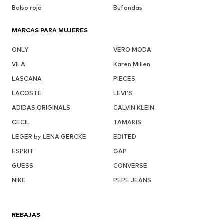
Bolso rojo
Bufandas
MARCAS PARA MUJERES
ONLY
VERO MODA
VILA
Karen Millen
LASCANA
PIECES
LACOSTE
LEVI'S
ADIDAS ORIGINALS
CALVIN KLEIN
CECIL
TAMARIS
LEGER by LENA GERCKE
EDITED
ESPRIT
GAP
GUESS
CONVERSE
NIKE
PEPE JEANS
REBAJAS