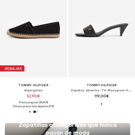
REBAJAS
TOMMY HILFIGER
TOMMY HILFIGER
Alpargatas
Zapatos abiertos 'TH Monogram Heeled'
52,90€
119,00€
Precio original: 59,90€
Último precio más bajo:
44,97€
Zapatillas atemporales que nunca
pasan de moda