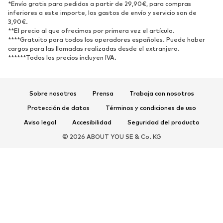
ZAPATOS
*Envío gratis para pedidos a partir de 29,90€, para compras
inferiores a este importe, los gastos de envío y servicio son de
3,90€.
Nuevo
Tendencia
**El precio al que ofrecimos por primera vez el artículo.
Zapatillas de deporte
Botines
****Gratuito para todos los operadores españoles. Puede haber
cargos para las llamadas realizadas desde el extranjero.
Zapatos de tacón y plataforma
Botas
******Todos los precios incluyen IVA.
Sandalias
Zapatos bajos
Zapatos deportivos
Bailarinas
Sobre nosotros
Prensa
Trabaja con nosotros
Mules
Zapatillas de casa
Protección de datos
Términos y condiciones de uso
Exclusivo
Aviso legal
Accesibilidad
Seguridad del producto
DEPORTE
© 2026 ABOUT YOU SE & Co. KG
Ropa deportiva
Disciplinas deportivas
Zapatos deportivos
Mochilas deportivas y bolsos
Complementos deportivos
COMPLEMENTOS
Nuevo
Bolsos y mochilas