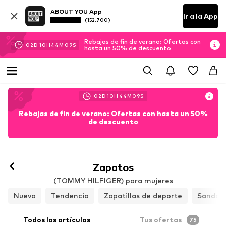
ABOUT YOU App
Ir a la App
(152.700)
Rebajas de fin de verano: Ofertas con
02
D
10
H
44
M
08
S
hasta un 50% de descuento
02
D
10
H
44
M
08
S
Rebajas de fin de verano: Ofertas con hasta un 50%
de descuento
Zapatos
(TOMMY HILFIGER) para mujeres
Nuevo
Tendencia
Zapatillas de deporte
Sandali
Todos los artículos
Tus ofertas
75