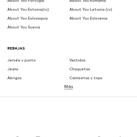
About You Portugal
About You Rumania
About You Estonia(ru)
About You Letonia (ru)
About You Eslovaquia
About You Eslovenia
About You Suecia
REBAJAS
Jerséis y punto
Vestidos
Jeans
Chaquetas
Abrigos
Camisetas y tops
Más
Pantalones
Ropa interior
Faldas
Blusas y camisas
Sudaderas y sudaderas con
Blazers
capucha
Ropa de baño
Jumpsuits y monos
Tallas grandes
Ropa de maternidad