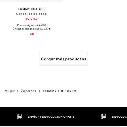
TOMMY HILFIGER
Sandalias de dedo
39,90€
Precio original: 44,90€
Último precio más bajo:
38,17€
Cargar más productos
Mujer
Zapatos
TOMMY HILFIGER
DEVOLUCIONES HASTA 30 DÍAS
P