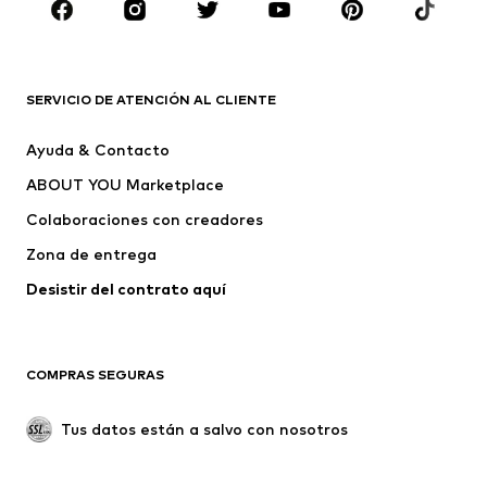
Zapatos
Deporte
Complementos
Premium
ROPA
SERVICIO DE ATENCIÓN AL CLIENTE
Nuevo
Tendencia
Ayuda & Contacto
Vestidos
Jeans
ABOUT YOU Marketplace
Camisetas y tops
Pantalones
Colaboraciones con creadores
Chaquetas
Jerséis y punto
Zona de entrega
Ropa interior
Blusas y camisas
Abrigos
Faldas
Desistir del contrato aquí 
Ropa de baño
Sudaderas
Blazers
Jumpsuits y monos
COMPRAS SEGURAS
Tallas grandes
Ropa de maternidad
Ocasiones
Exclusivo
Tus datos están a salvo con nosotros
Reciclado