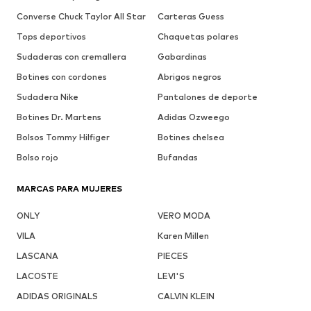
Converse Chuck Taylor All Star
Carteras Guess
Tops deportivos
Chaquetas polares
Sudaderas con cremallera
Gabardinas
Botines con cordones
Abrigos negros
Sudadera Nike
Pantalones de deporte
Botines Dr. Martens
Adidas Ozweego
Bolsos Tommy Hilfiger
Botines chelsea
Bolso rojo
Bufandas
MARCAS PARA MUJERES
ONLY
VERO MODA
VILA
Karen Millen
LASCANA
PIECES
LACOSTE
LEVI'S
ADIDAS ORIGINALS
CALVIN KLEIN