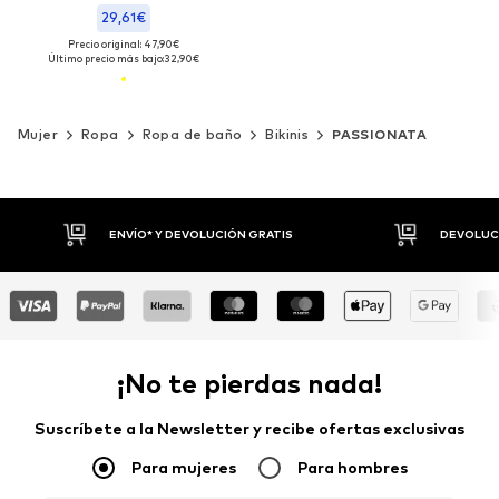
29,61€
Precio original: 47,90€
Último precio más bajo:
32,90€
Mujer
Ropa
Ropa de baño
Bikinis
PASSIONATA
ENVÍO* Y DEVOLUCIÓN GRATIS
DEVOLUCI
¡No te pierdas nada!
Suscríbete a la Newsletter y recibe ofertas exclusivas
Para mujeres
Para hombres