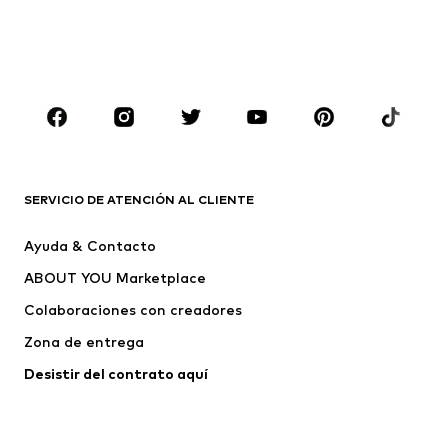
Sudaderas y sudaderas con
Blazers
capucha
Ropa de baño
Jumpsuits y monos
Tallas grandes
Ropa de maternidad
Zapatos
Deporte
Complementos
Premium
ROPA
SERVICIO DE ATENCIÓN AL CLIENTE
Nuevo
Tendencia
Ayuda & Contacto
Vestidos
Jeans
ABOUT YOU Marketplace
Camisetas y tops
Pantalones
Colaboraciones con creadores
Chaquetas
Jerséis y punto
Zona de entrega
Ropa interior
Blusas y camisas
Abrigos
Faldas
Desistir del contrato aquí 
Ropa de baño
Sudaderas
Blazers
Jumpsuits y monos