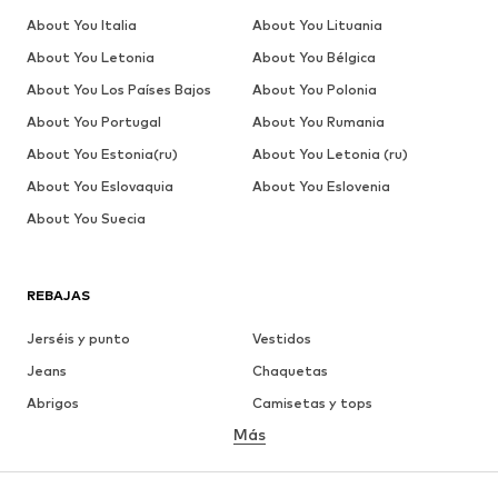
About You Italia
About You Lituania
About You Letonia
About You Bélgica
About You Los Países Bajos
About You Polonia
About You Portugal
About You Rumania
About You Estonia(ru)
About You Letonia (ru)
About You Eslovaquia
About You Eslovenia
About You Suecia
REBAJAS
Jerséis y punto
Vestidos
Jeans
Chaquetas
Abrigos
Camisetas y tops
Más
Pantalones
Ropa interior
Faldas
Blusas y camisas