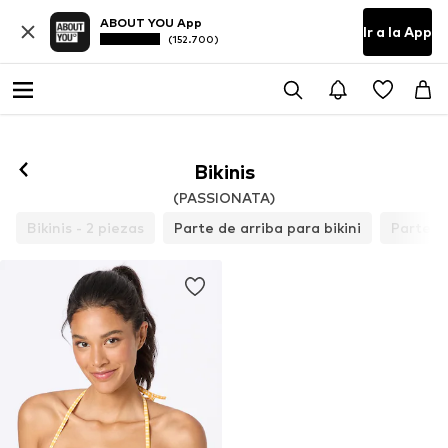
ABOUT YOU App
Ir a la App
(152.700)
Bikinis
(PASSIONATA)
Bikinis - 2 piezas
Parte de arriba para bikini
Parte de