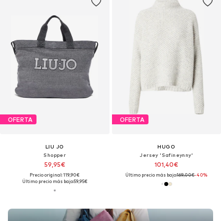
OFERTA
OFERTA
LIU JO
HUGO
Shopper
Jersey 'Safineynny'
59,95€
101,40€
Precio original: 119,90€
Último precio más bajo:
169,00€
-40%
Último precio más bajo:
59,95€