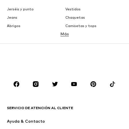
Jerséis y punto
Vestidos
Jeans
Chaquetas
Abrigos
Camisetas y tops
Más
Pantalones
Ropa interior
Faldas
Blusas y camisas
Sudaderas y sudaderas con
Blazers
capucha
Ropa de baño
Jumpsuits y monos
Tallas grandes
Ropa de maternidad
Zapatos
Deporte
Complementos
Premium
ROPA
SERVICIO DE ATENCIÓN AL CLIENTE
Nuevo
Tendencia
Ayuda & Contacto
Vestidos
Jeans