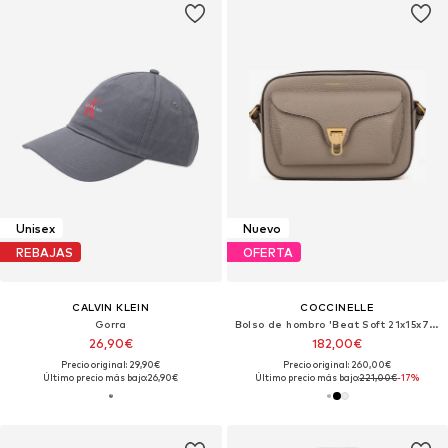
Unisex
Nuevo
REBAJAS
OFERTA
CALVIN KLEIN
COCCINELLE
Gorra
Bolso de hombro 'Beat Soft 21x15x7 cm'
26,90€
182,00€
Precio original: 29,90€
Precio original: 260,00€
Último precio más bajo:
26,90€
Último precio más bajo:
221,00€
-17%