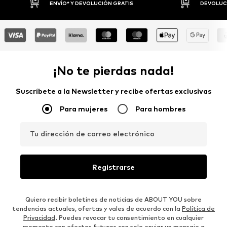
DEVOLUCIONES HASTA 30 DÍAS
P
¡No te pierdas nada!
Suscríbete a la Newsletter y recibe ofertas exclusivas
Para mujeres
Para hombres
Tu dirección de correo electrónico
Registrarse
Quiero recibir boletines de noticias de ABOUT YOU sobre
tendencias actuales, ofertas y vales de acuerdo con la
Política de
Privacidad
. Puedes revocar tu consentimiento en cualquier
momento con efectos futuros con solo enviar un mensaje a