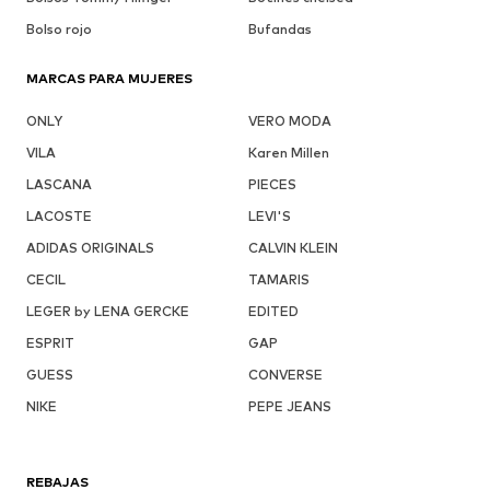
Bolso rojo
Bufandas
MARCAS PARA MUJERES
ONLY
VERO MODA
VILA
Karen Millen
LASCANA
PIECES
LACOSTE
LEVI'S
ADIDAS ORIGINALS
CALVIN KLEIN
CECIL
TAMARIS
LEGER by LENA GERCKE
EDITED
ESPRIT
GAP
GUESS
CONVERSE
NIKE
PEPE JEANS
REBAJAS