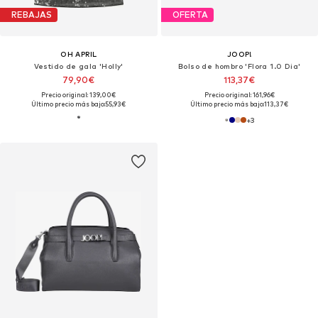
REBAJAS
OFERTA
OH APRIL
JOOP!
Vestido de gala 'Holly'
Bolso de hombro 'Flora 1.0 Dia'
79,90€
113,37€
Precio original: 139,00€
Precio original: 161,96€
Último precio más bajo:
55,93€
Último precio más bajo:
113,37€
+
3