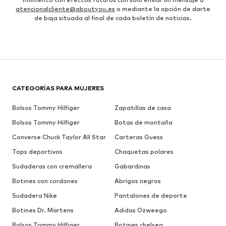
atencionalcliente@aboutyou.es
o mediante la opción de darte
de baja situada al final de cada boletín de noticias.
CATEGORÍAS PARA MUJERES
Bolsos Tommy Hilfiger
Zapatillas de casa
Bolsos Tommy Hilfiger
Botas de montaña
Converse Chuck Taylor All Star
Carteras Guess
Tops deportivos
Chaquetas polares
Sudaderas con cremallera
Gabardinas
Botines con cordones
Abrigos negros
Sudadera Nike
Pantalones de deporte
Botines Dr. Martens
Adidas Ozweego
Bolsos Tommy Hilfiger
Botines chelsea