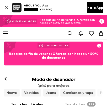
ABOUT YOU App
Ir a la App
(152.700)
Rebajas de fin de verano: Ofertas con
02
D
13
H
01
M
08
S
hasta un 50% de descuento
02
D
13
H
01
M
08
S
Rebajas de fin de verano: Ofertas con hasta un 50%
de descuento
Moda de diseñador
(gris) para mujeres
Nuevo
Vestidos
Jeans
Camisetas y tops
Pan
Todos los artículos
Tus ofertas
499