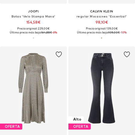
JOOP!
CALVIN KLEIN
Botas 'Velo Stampa Mana'
regular Mocasines 'Essential'
154,58€
98,10€
Precio original: 229,00€
Precio original: 139,00€
Último precio más bajo:
164,88€
-6%
Último precio más bajo:
109,00€
-10%
Alto
OFERTA
OFERTA