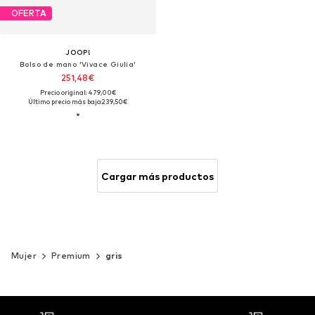
OFERTA
JOOP!
Bolso de mano 'Vivace Giulia'
251,48€
Precio original: 479,00€
Último precio más bajo:
239,50€
Cargar más productos
Mujer
Premium
gris