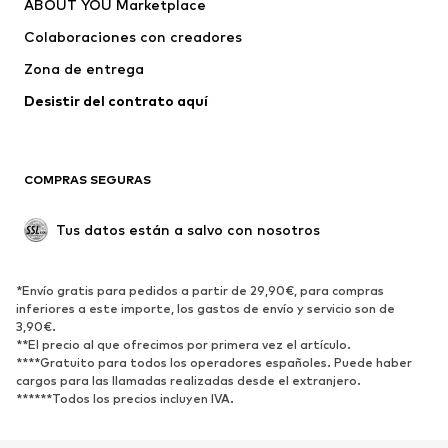
ABOUT YOU Marketplace
Camisetas y tops
Pantalones
Colaboraciones con creadores
Chaquetas
Jerséis y punto
Zona de entrega
Ropa interior
Blusas y camisas
Abrigos
Faldas
Desistir del contrato aquí 
Ropa de baño
Sudaderas
Blazers
Jumpsuits y monos
COMPRAS SEGURAS
Tallas grandes
Ropa de maternidad
Ocasiones
Exclusivo
Tus datos están a salvo con nosotros
Reciclado
ZAPATOS
*Envío gratis para pedidos a partir de 29,90€, para compras
inferiores a este importe, los gastos de envío y servicio son de
3,90€.
Nuevo
Tendencia
**El precio al que ofrecimos por primera vez el artículo.
Zapatillas de deporte
Botines
****Gratuito para todos los operadores españoles. Puede haber
cargos para las llamadas realizadas desde el extranjero.
Zapatos de tacón y plataforma
Botas
******Todos los precios incluyen IVA.
Sandalias
Zapatos bajos
Zapatos deportivos
Bailarinas