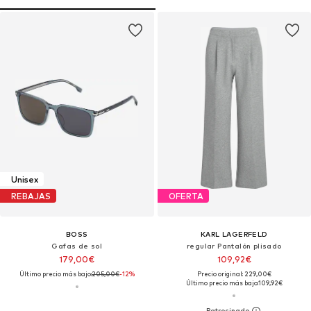
Unisex
REBAJAS
OFERTA
BOSS
KARL LAGERFELD
Gafas de sol
regular Pantalón plisado
179,00€
109,92€
Último precio más bajo:
205,00€
-12%
Precio original: 229,00€
Último precio más bajo:
109,92€