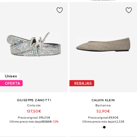
Unisex
OFERTA
REBAJAS
GIUSEPPE ZANOTTI
CALVIN KLEIN
Cinturón
Bailarina
137,50€
52,90€
Precio original: 395,00€
Precio original: 89,90€
Último precio más bajo:
157,50€
-12%
Último precio más bajo:
42,32€