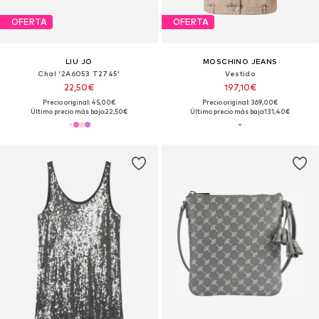
OFERTA
OFERTA
LIU JO
MOSCHINO JEANS
Chal '2A6053 T2745'
Vestido
22,50€
197,10€
Precio original: 45,00€
Precio original: 369,00€
Último precio más bajo:
22,50€
Último precio más bajo:
131,40€