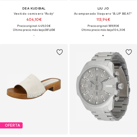
DEA KUDIBAL
LIU JO
Vestido camisero 'Rudy'
Acampanado Vaquero 'B.UP BEAT'
404,10€
113,94€
Precio original: 449,00€
Precio original: 189,90€
Último precio más bajo:
381,65€
Último precio más bajo:
104,30€
OFERTA