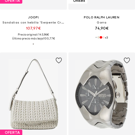
OFERTA
Unisex
JOOP!
POLO RALPH LAUREN
Sandalias con hebilla 'Serpente Cresta Pia'
Gorra
107,97€
74,90€
Precio original: 143,96€
+
3
Último precio más bajo:
100,77€
OFERTA