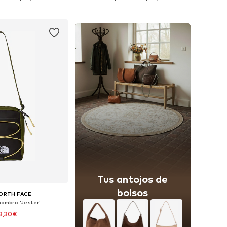
 a la cesta
Añadir a la cesta
Tus antojos de
bolsos
ORTH FACE
hombro 'Jester'
3,30€