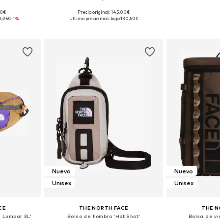
+
6
00€
Precio original: 145,00€
ne Size
Tallas disponibles: One Size
Tallas disp
0,25€
-1%
Último precio más bajo:
130,50€
esta
Añadir a la cesta
Añadir
Nuevo
Nuevo
Unisex
Unisex
CE
THE NORTH FACE
THE N
a Lumbar 3L'
Bolso de hombro 'Hot Shot'
Bolsa de v