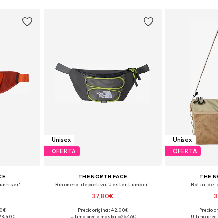
Unisex
Unisex
OFERTA
OFERTA
CE
THE NORTH FACE
THE N
unriser'
Riñonera deportiva 'Jester Lumbar'
Bolsa de 
37,80€
3
00€
Precio original: 42,00€
Precio o
ne Size
Tallas disponibles: One Size
Tallas disp
23,40€
Último precio más bajo:
26,46€
Último preci