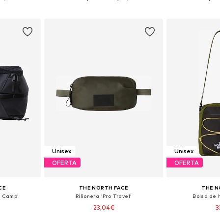
esta
Añadir a la cesta
Añadir
Unisex
Unisex
OFERTA
OFERTA
CE
THE NORTH FACE
THE N
e Camp'
Riñonera 'Pro Travel'
Bolso de 
23,04€
3