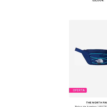
125,00€
Tallas disponibles: O
Añadir a la c
OFERTA
THE NORTH FA
Bolso de hombro 'JEST