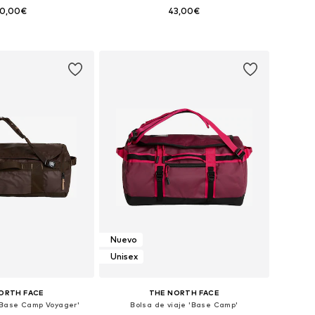
50,00€
43,00€
onibles: One Size
Tallas disponibles: One Size
 a la cesta
Añadir a la cesta
Nuevo
Unisex
ORTH FACE
THE NORTH FACE
 'Base Camp Voyager'
Bolsa de viaje 'Base Camp'