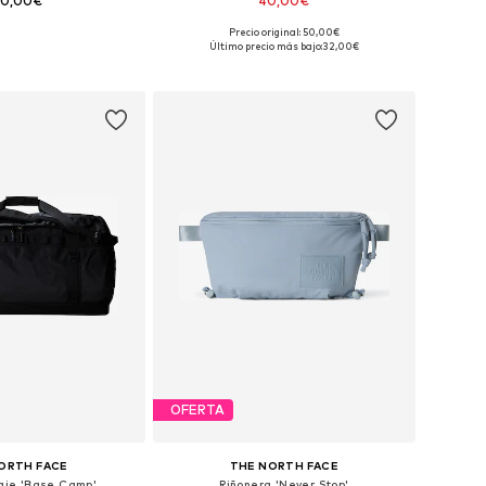
00,00€
40,00€
Precio original: 50,00€
onibles: One Size
Tallas disponibles: One Size
Último precio más bajo:
32,00€
 a la cesta
Añadir a la cesta
OFERTA
ORTH FACE
THE NORTH FACE
iaje 'Base Camp'
Riñonera 'Never Stop'