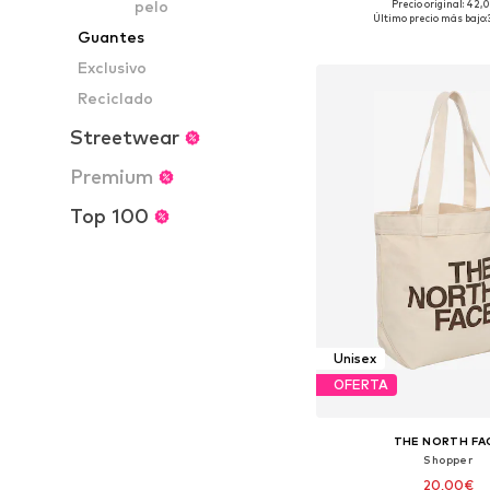
pelo
Precio original: 42,
Tallas disponibles: O
Último precio más bajo:
Guantes
Añadir a la c
Exclusivo
Reciclado
Streetwear
Premium
Top 100
Unisex
OFERTA
THE NORTH FA
Shopper
20,00€