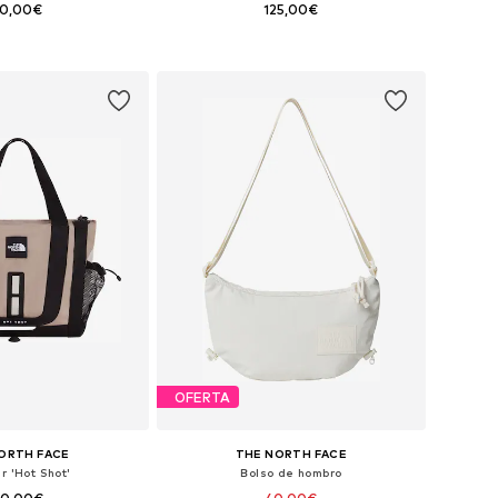
30,00€
125,00€
onibles: One Size
Tallas disponibles: One Size
 a la cesta
Añadir a la cesta
OFERTA
ORTH FACE
THE NORTH FACE
r 'Hot Shot'
Bolso de hombro