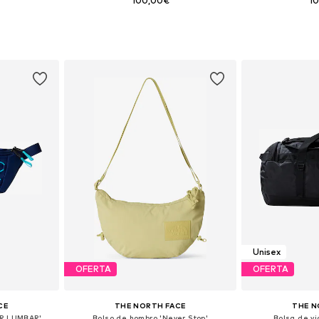
100,00€
1
ne Size
Tallas disponibles: One Size
Tallas disp
esta
Añadir a la cesta
Añadir
Unisex
OFERTA
OFERTA
CE
THE NORTH FACE
THE N
ER LUMBAR'
Bolso de hombro 'Never Stop'
Bolsa de v