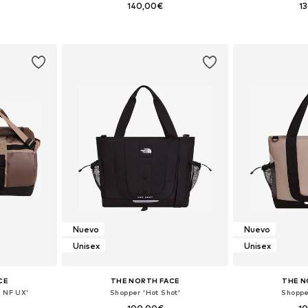
140,00€
1
ne Size
Tallas disponibles: One Size
Tallas disp
esta
Añadir a la cesta
Añadir
Nuevo
Nuevo
Unisex
Unisex
CE
THE NORTH FACE
THE N
- NF UX'
Shopper 'Hot Shot'
Shoppe