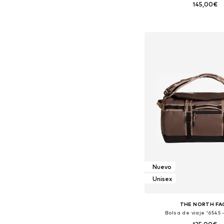
145,00€
Tallas disponibles: O
Añadir a la c
Nuevo
Unisex
THE NORTH FA
Bolsa de viaje '6545 