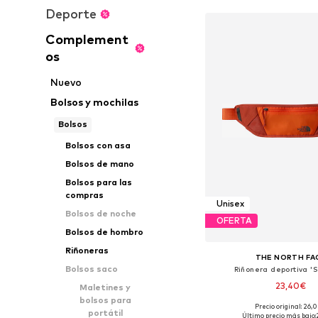
Deporte
Complement
os
Nuevo
Bolsos y mochilas
Bolsos
Bolsos con asa
Bolsos de mano
Bolsos para las
compras
Unisex
Bolsos de noche
OFERTA
Bolsos de hombro
Riñoneras
THE NORTH FA
Bolsos saco
Riñonera deportiva 'S
23,40€
Maletines y
bolsos para
Precio original: 26,
Tallas disponibles: O
portátil
Último precio más bajo: