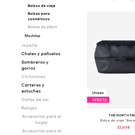
Añadir a la c
Bolsos de viaje
Bolsas para
cosméticos
Bolsas de playa
Mochilas
Joyería
Chales y pañuelos
Sombreros y
gorros
Cinturones
Carteras y
estuches
Unisex
Gafas de sol
OFERTA
Relojes
THE NORTH FA
Accesorios para el
Bolsa de viaje 'Bas
hogar
33,60€
Accesorios para el