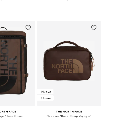
onibles: One Size
Tallas disponibles: One Size
 a la cesta
Añadir a la cesta
Nuevo
Unisex
ORTH FACE
THE NORTH FACE
iaje 'Base Camp'
Neceser 'Base Camp Voyager'