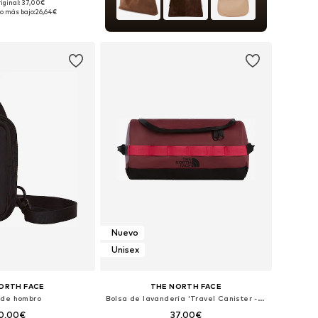
riginal: 37,00€
onibles: One Size
o más bajo:
26,64€
 a la cesta
Nuevo
Unisex
ORTH FACE
THE NORTH FACE
 de hombro
Bolsa de lavandería 'Travel Canister - S'
0,00€
37,00€