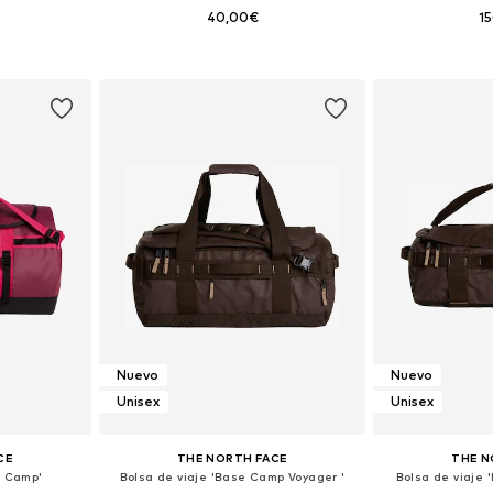
40,00€
1
ne Size
Tallas disponibles: One Size
Tallas disp
esta
Añadir a la cesta
Añadir
Nuevo
Nuevo
Unisex
Unisex
CE
THE NORTH FACE
THE N
e Camp'
Bolsa de viaje 'Base Camp Voyager '
Bolsa de viaje