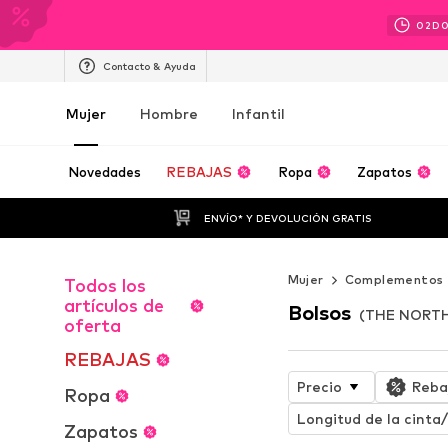
02
D
Contacto & Ayuda
Mujer
Hombre
Infantil
Novedades
REBAJAS
Ropa
Zapatos
ENVÍO* Y DEVOLUCIÓN GRATIS
Mujer
Complementos
Todos los
artículos de
Bolsos
(THE NORTH
oferta
REBAJAS
Precio
Reba
Ropa
Longitud de la cint
Zapatos