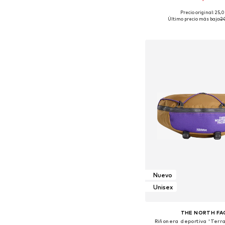
Precio original: 25,
Tallas disponibles: O
Último precio más bajo:
2
Añadir a la c
Nuevo
Unisex
THE NORTH FA
Riñonera deportiva 'Terr