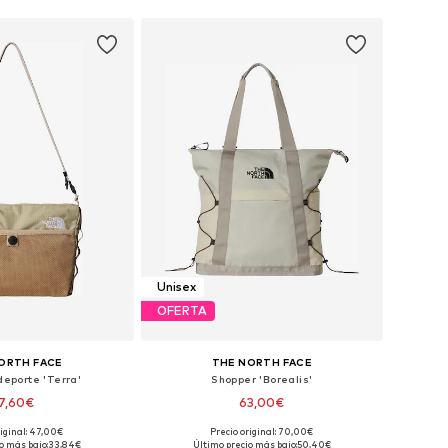
Unisex
OFERTA
ORTH FACE
THE NORTH FACE
deporte 'Terra'
Shopper 'Borealis'
7,60€
63,00€
riginal: 47,00€
Precio original: 70,00€
onibles: One Size
Tallas disponibles: One Size
o más bajo:
33,84€
Último precio más bajo:
50,40€