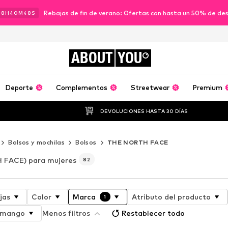
Rebajas de fin de verano: Ofertas con hasta un 50% de de
08
H
40
M
47
S
ABOUT
YOU
Deporte
Complementos
Streetwear
Premium
DEVOLUCIONES HASTA 30 DÍAS
Bolsos y mochilas
Bolsos
THE NORTH FACE
 FACE) para mujeres
82
jas
Color
Marca
Atributo del producto
1
a/mango
Menos filtros
Restablecer todo