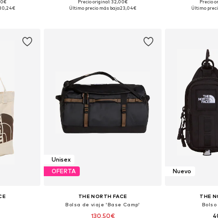
00€
Precio original: 32,00€
Precio o
ne Size
Tallas disponibles: One Size
Tallas disp
30,24€
Último precio más bajo:
23,04€
Último preci
esta
Añadir a la cesta
Añadir
Unisex
OFERTA
Nuevo
CE
THE NORTH FACE
THE N
Bolsa de viaje 'Base Camp'
Bolso
130,50€
4