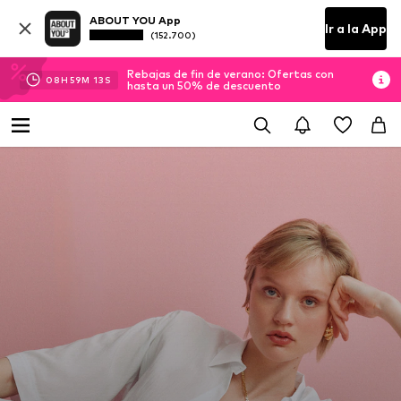
ABOUT YOU App
Ir a la App
(152.700)
Rebajas de fin de verano: Ofertas con
08
H
59
M
12
S
hasta un 50% de descuento