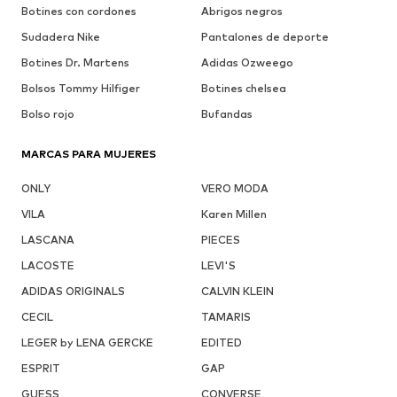
Botines con cordones
Abrigos negros
Sudadera Nike
Pantalones de deporte
Botines Dr. Martens
Adidas Ozweego
Bolsos Tommy Hilfiger
Botines chelsea
Bolso rojo
Bufandas
MARCAS PARA MUJERES
ONLY
VERO MODA
VILA
Karen Millen
LASCANA
PIECES
LACOSTE
LEVI'S
ADIDAS ORIGINALS
CALVIN KLEIN
CECIL
TAMARIS
LEGER by LENA GERCKE
EDITED
ESPRIT
GAP
GUESS
CONVERSE