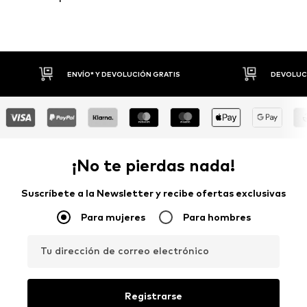
DEVOLUCIONES HASTA 30 DÍAS
P
¡No te pierdas nada!
Suscríbete a la Newsletter y recibe ofertas exclusivas
Para mujeres
Para hombres
Tu dirección de correo electrónico
Registrarse