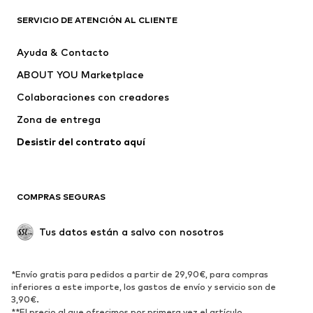
ROPA
SERVICIO DE ATENCIÓN AL CLIENTE
Nuevo
Tendencia
Ayuda & Contacto
Vestidos
Jeans
ABOUT YOU Marketplace
Camisetas y tops
Pantalones
Colaboraciones con creadores
Chaquetas
Jerséis y punto
Zona de entrega
Ropa interior
Blusas y camisas
Abrigos
Faldas
Desistir del contrato aquí 
Ropa de baño
Sudaderas
Blazers
Jumpsuits y monos
COMPRAS SEGURAS
Tallas grandes
Ropa de maternidad
Ocasiones
Exclusivo
Tus datos están a salvo con nosotros
Reciclado
ZAPATOS
*Envío gratis para pedidos a partir de 29,90€, para compras
inferiores a este importe, los gastos de envío y servicio son de
3,90€.
Nuevo
Tendencia
**El precio al que ofrecimos por primera vez el artículo.