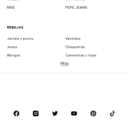
NIKE
PEPE JEANS
REBAJAS
Jerséis y punto
Vestidos
Jeans
Chaquetas
Abrigos
Camisetas y tops
Más
Pantalones
Ropa interior
Faldas
Blusas y camisas
Sudaderas y sudaderas con
Blazers
capucha
Ropa de baño
Jumpsuits y monos
Tallas grandes
Ropa de maternidad
Zapatos
Deporte
Complementos
Premium