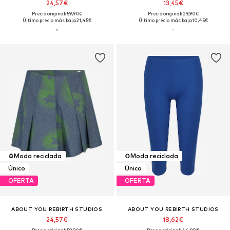
24,57€
13,45€
Precio original: 59,90€
Precio original: 29,90€
Último precio más bajo:
21,45€
Último precio más bajo:
10,45€
♻️
Moda reciclada
♻️
Moda reciclada
Único
Único
OFERTA
OFERTA
ABOUT YOU REBIRTH STUDIOS
ABOUT YOU REBIRTH STUDIOS
24,57€
18,62€