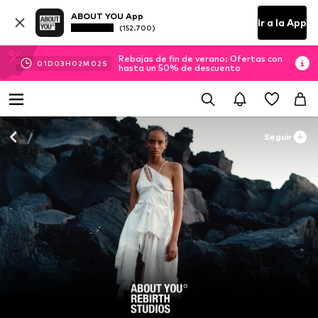
ABOUT YOU App
Ir a la App
(152.700)
Rebajas de fin de verano: Ofertas con
01
D
03
H
02
M
01
S
hasta un 50% de descuento
Seguir