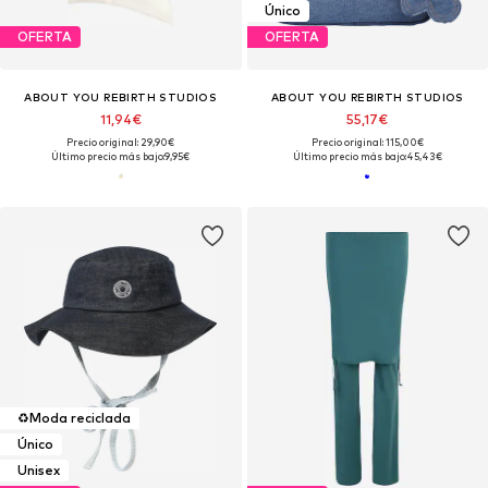
Único
OFERTA
OFERTA
ABOUT YOU REBIRTH STUDIOS
ABOUT YOU REBIRTH STUDIOS
11,94€
55,17€
Precio original: 29,90€
Precio original: 115,00€
Último precio más bajo:
9,95€
Último precio más bajo:
45,43€
♻️
Moda reciclada
Único
Unisex