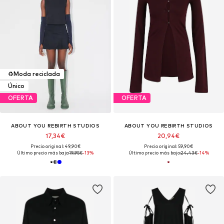
♻️
Moda reciclada
Único
OFERTA
OFERTA
ABOUT YOU REBIRTH STUDIOS
ABOUT YOU REBIRTH STUDIOS
17,34€
20,94€
Precio original: 49,90€
Precio original: 59,90€
Último precio más bajo:
19,95€
-13%
Último precio más bajo:
24,43€
-14%