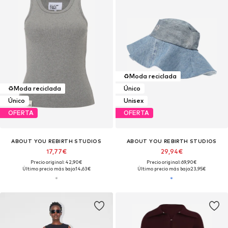
♻️
Moda reciclada
♻️
Moda reciclada
Único
Único
Unisex
OFERTA
OFERTA
ABOUT YOU REBIRTH STUDIOS
ABOUT YOU REBIRTH STUDIOS
17,77€
29,94€
Precio original: 42,90€
Precio original: 69,90€
Último precio más bajo:
14,63€
Último precio más bajo:
23,95€