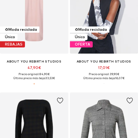
♻️
Moda reciclada
♻️
Moda reciclada
Único
Único
REBAJAS
OFERTA
ABOUT YOU REBIRTH STUDIOS
ABOUT YOU REBIRTH STUDIOS
47,90€
17,01€
Precio original: 84,90€
Precio original: 39,90€
Último precio más bajo:
33,53€
Último precio más bajo:
16,07€