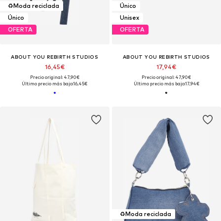
♻️
Moda reciclada
Único
Único
Unisex
OFERTA
OFERTA
ABOUT YOU REBIRTH STUDIOS
ABOUT YOU REBIRTH STUDIOS
16,45€
17,94€
Precio original: 47,90€
Precio original: 47,90€
Último precio más bajo:
16,45€
Último precio más bajo:
17,94€
♻️
Moda reciclada