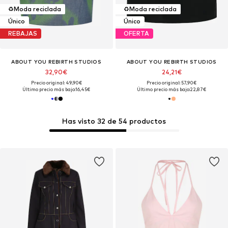
♻️
Moda reciclada
♻️
Moda reciclada
Único
Único
REBAJAS
OFERTA
ABOUT YOU REBIRTH STUDIOS
ABOUT YOU REBIRTH STUDIOS
32,90€
24,21€
Precio original: 49,90€
Precio original: 57,90€
Último precio más bajo:
16,45€
Último precio más bajo:
22,87€
Has visto 32 de 54 productos