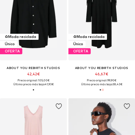
♻️
Moda reciclada
♻️
Moda reciclada
Único
Único
OFERTA
OFERTA
ABOUT YOU REBIRTH STUDIOS
ABOUT YOU REBIRTH STUDIOS
42,42€
46,67€
Precio original: 105,00€
Precio original: 99,90€
Último precio más bajo:
41,93€
Último precio más bajo:
38,43€