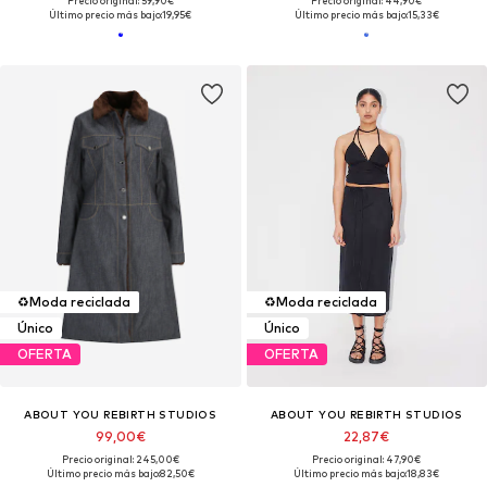
Precio original: 59,90€
Precio original: 44,90€
Último precio más bajo:
19,95€
Último precio más bajo:
15,33€
♻️
Moda reciclada
♻️
Moda reciclada
Único
Único
OFERTA
OFERTA
ABOUT YOU REBIRTH STUDIOS
ABOUT YOU REBIRTH STUDIOS
99,00€
22,87€
Precio original: 245,00€
Precio original: 47,90€
Último precio más bajo:
82,50€
Último precio más bajo:
18,83€