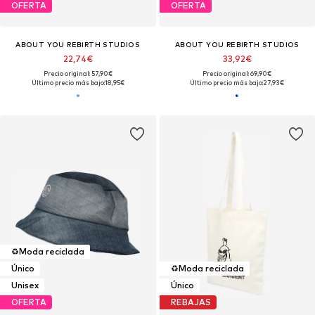
OFERTA
OFERTA
ABOUT YOU REBIRTH STUDIOS
ABOUT YOU REBIRTH STUDIOS
22,74€
33,92€
Precio original: 57,90€
Precio original: 69,90€
Último precio más bajo:
18,95€
Último precio más bajo:
27,93€
♻️
Moda reciclada
Único
♻️
Moda reciclada
Unisex
Único
OFERTA
REBAJAS