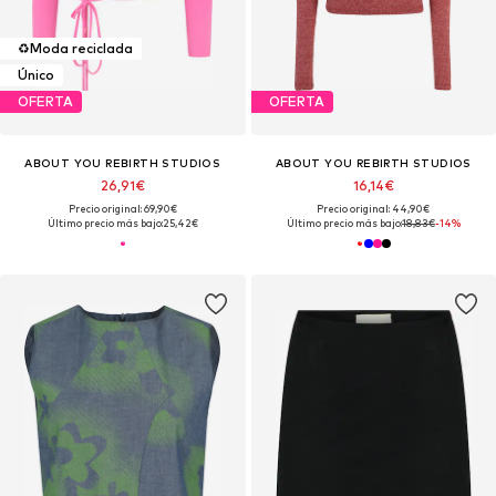
♻️
Moda reciclada
Único
OFERTA
OFERTA
ABOUT YOU REBIRTH STUDIOS
ABOUT YOU REBIRTH STUDIOS
26,91€
16,14€
Precio original: 69,90€
Precio original: 44,90€
Último precio más bajo:
25,42€
Último precio más bajo:
18,83€
-14%