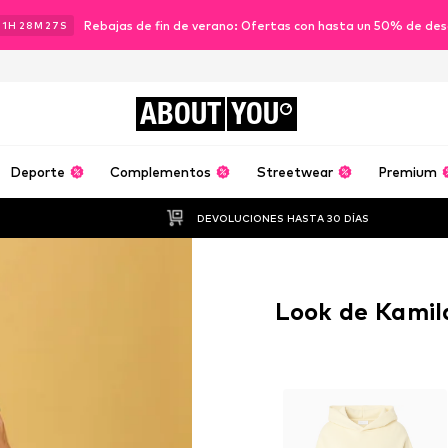
Rebajas de fin de verano: Ofertas con hasta un 50% de de
11
H
28
M
26
S
ABOUT
YOU
Deporte
Complementos
Streetwear
Premium
DEVOLUCIONES HASTA 30 DÍAS
Look de Kamila