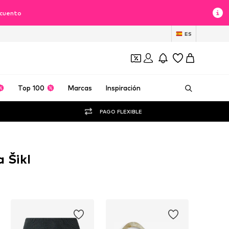
scuento
ES
Top 100
Marcas
Inspiración
PAGO FLEXIBLE
 Šikl