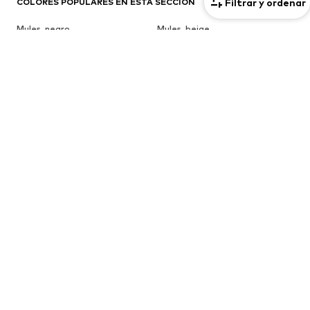
Filtrar y ordenar
COLORES POPULARES EN ESTA SECCIÓN
Mules, negro
Mules, beige
Mules, blanco
Mules, rosa
Mules, azul
Mules, verde
Mules, gris
Mules, oro
OTROS TEMAS INTERESANTES
Mules, Ante
Mules, Punta redonda
Mules, Cuero liso
Mules, Tacón medio (3-7 cm)
Mules, Con plataforma
Mules, Tacón alto (7-10 cm)
Mules, BOSTON
Mules, ARIZONA
ABOUT YOU X INTERNATIONAL
About You Bulgaria
About You República Checa
About You Dinamarca
About You Austria
About You Suiza
About You Alemania