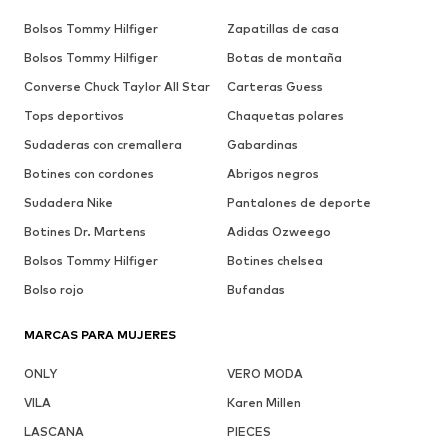
Bolsos Tommy Hilfiger
Zapatillas de casa
Bolsos Tommy Hilfiger
Botas de montaña
Converse Chuck Taylor All Star
Carteras Guess
Tops deportivos
Chaquetas polares
Sudaderas con cremallera
Gabardinas
Botines con cordones
Abrigos negros
Sudadera Nike
Pantalones de deporte
Botines Dr. Martens
Adidas Ozweego
Bolsos Tommy Hilfiger
Botines chelsea
Bolso rojo
Bufandas
MARCAS PARA MUJERES
ONLY
VERO MODA
VILA
Karen Millen
LASCANA
PIECES