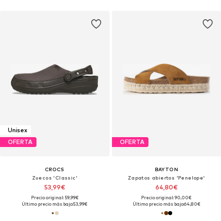
Unisex
OFERTA
OFERTA
CROCS
BAYTON
Zuecos 'Classic'
Zapatos abiertos 'Penelope'
53,99€
64,80€
Precio original: 59,99€
Precio original: 90,00€
Último precio más bajo:
53,99€
Último precio más bajo:
64,80€