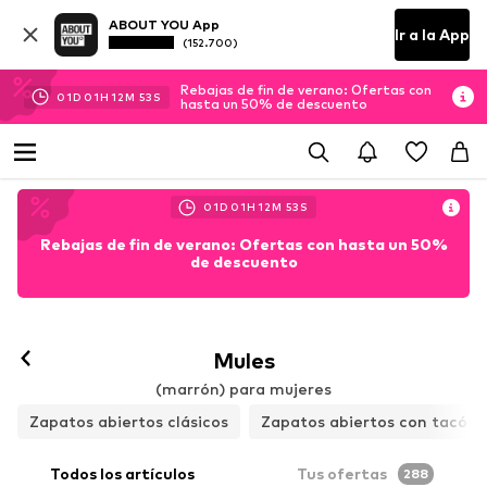
ABOUT YOU App
Ir a la App
(152.700)
Rebajas de fin de verano: Ofertas con
01
D
01
H
12
M
50
S
hasta un 50% de descuento
01
D
01
H
12
M
50
S
Rebajas de fin de verano: Ofertas con hasta un 50%
de descuento
Mules
(marrón) para mujeres
Zapatos abiertos clásicos
Zapatos abiertos con tacón
Todos los artículos
Tus ofertas
288