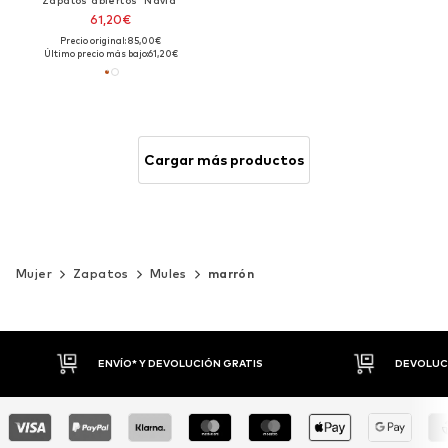
61,20€
Precio original: 85,00€
Último precio más bajo:
61,20€
Cargar más productos
Mujer
Zapatos
Mules
marrón
DEVOLUCIONES HASTA 30 DÍAS
P