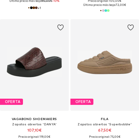
Último precio más bajo:
90,00€
-10%
Precio original: 100,00€
Último precio más bajo:
72,00€
+
1
OFERTA
OFERTA
VAGABOND SHOEMAKERS
FILA
Zapatos abiertos 'DANYA'
Zapatos abiertos 'Superbubble'
107,10€
67,50€
Precio original: 119,00€
Precio original: 75,00€