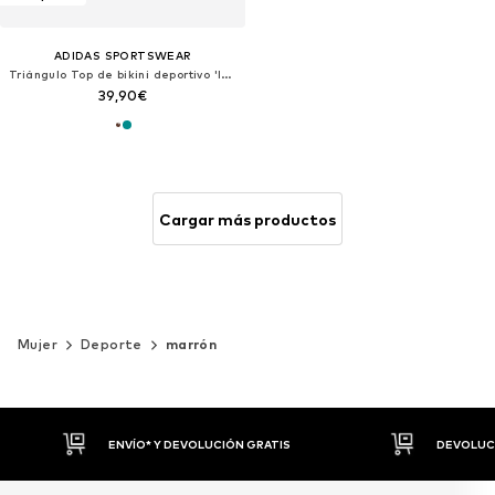
ADIDAS SPORTSWEAR
Triángulo Top de bikini deportivo 'Iconisea'
39,90€
Cargar más productos
Mujer
Deporte
marrón
DEVOLUCIONES HASTA 30 DÍAS
P