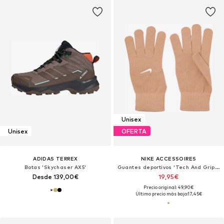
Unisex
Unisex
OFERTA
ADIDAS TERREX
NIKE ACCESSOIRES
Botas 'Skychaser AX5'
Guantes deportivos 'Tech And Grip 3.0'
Desde 139,00€
19,95€
Precio original: 49,90€
Último precio más bajo:
17,45€