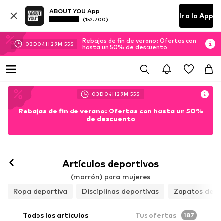
ABOUT YOU App
Ir a la App
(152.700)
Rebajas de fin de verano: Ofertas con
03
D
04
H
29
M
53
S
hasta un 50% de descuento
03
D
04
H
29
M
53
S
Rebajas de fin de verano: Ofertas con hasta un 50%
de descuento
Seguir
Artículos deportivos
(marrón) para mujeres
Ropa deportiva
Disciplinas deportivas
Zapatos depo
Todos los artículos
Tus ofertas
187