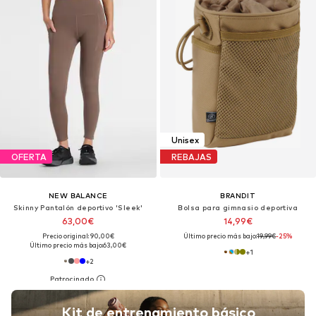
Unisex
OFERTA
REBAJAS
NEW BALANCE
BRANDIT
Skinny Pantalón deportivo 'Sleek'
Bolsa para gimnasio deportiva
63,00€
14,99€
Precio original: 90,00€
Último precio más bajo:
19,99€
-25%
Último precio más bajo:
63,00€
+
1
+
2
Kit de entrenamiento básico