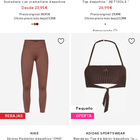
Sudadera con cremallera deportiva
Top deportivo ' AET130LS '
Desde 23,95€
26,99€
Precio original: 59,90€
Precio original: 29,99€
Último precio más bajo:
23,95€
Último precio más bajo:
23,99€
Pequeño
REBAJAS
OFERTA
NIKE
ADIDAS SPORTSWEAR
Skinny Pantalón deportivo 'ONE'
Bandeau Top de bikini deportivo 'Iconisea'