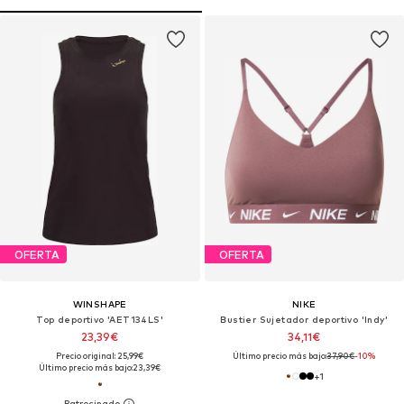
OFERTA
OFERTA
WINSHAPE
NIKE
Top deportivo 'AET134LS'
Bustier Sujetador deportivo 'Indy'
23,39€
34,11€
Precio original: 25,99€
Último precio más bajo:
37,90€
-10%
Último precio más bajo:
23,39€
+
1