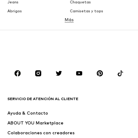
Jeans
Chaquetas
Abrigos
Camisetas y tops
Más
Pantalones
Ropa interior
Faldas
Blusas y camisas
Sudaderas y sudaderas con
Blazers
capucha
Ropa de baño
Jumpsuits y monos
Tallas grandes
Ropa de maternidad
Zapatos
Deporte
Complementos
Premium
ROPA
SERVICIO DE ATENCIÓN AL CLIENTE
Nuevo
Tendencia
Ayuda & Contacto
Vestidos
Jeans
ABOUT YOU Marketplace
Camisetas y tops
Pantalones
Colaboraciones con creadores
Chaquetas
Jerséis y punto