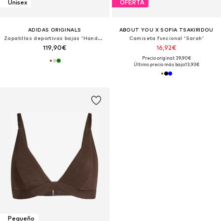
Unisex
OFERTA
ADIDAS ORIGINALS
ABOUT YOU X SOFIA TSAKIRIDOU
Zapatillas deportivas bajas 'Handball Spezial'
Camiseta funcional 'Sarah'
119,90€
16,92€
Precio original: 39,90€
Último precio más bajo:
13,93€
Pequeño