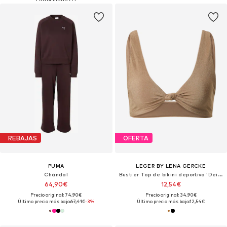
REBAJAS
OFERTA
PUMA
LEGER BY LENA GERCKE
Chándal
Bustier Top de bikini deportivo 'Deike'
64,90€
12,54€
Precio original: 74,90€
Precio original: 34,90€
Último precio más bajo:
67,41€
-3%
Último precio más bajo:
12,54€