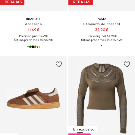
REBAJAS
REBAJAS
BRANDIT
PUMA
Accesorio
Chaqueta de chándal
11,49€
32,90€
Precio original: 17,99€
Precio original: 54,90€
Último precio más bajo:
6,89€
Último precio más bajo:
25,74€
+
1
En exclusiva