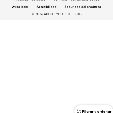
Aviso legal
Accesibilidad
Seguridad del producto
DEPORTE
© 2026 ABOUT YOU SE & Co. KG
Ropa deportiva
Disciplinas deportivas
Zapatos deportivos
Mochilas deportivas y bolsos
Complementos deportivos
COMPLEMENTOS
Nuevo
Bolsos y mochilas
Joyería
Chales y pañuelos
Sombreros y gorros
Cinturones
Carteras y estuches
Gafas de sol
Relojes
Accesorios para el hogar
Accesorios para el pelo
Guantes
Exclusivo
Reciclado
1
Filtrar y ordenar
PREMIUM