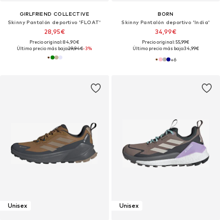
GIRLFRIEND COLLECTIVE
BORN
Skinny Pantalón deportivo 'FLOAT'
Skinny Pantalón deportivo 'India'
28,95€
34,99€
Precio original: 84,90€
Precio original: 55,99€
Último precio más bajo:
29,94€
-3%
Último precio más bajo:
34,99€
+
6
Unisex
Unisex