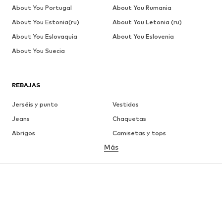
About You Portugal
About You Rumania
About You Estonia(ru)
About You Letonia (ru)
About You Eslovaquia
About You Eslovenia
About You Suecia
REBAJAS
Jerséis y punto
Vestidos
Jeans
Chaquetas
Abrigos
Camisetas y tops
Más
Pantalones
Ropa interior
Faldas
Blusas y camisas
Sudaderas y sudaderas con
Blazers
capucha
Ropa de baño
Jumpsuits y monos
Tallas grandes
Ropa de maternidad