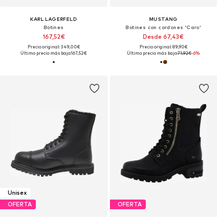
KARL LAGERFELD
MUSTANG
Botines
Botines con cordones 'Caro'
167,52€
Desde 67,43€
Precio original: 349,00€
Precio original: 89,90€
Último precio más bajo:
167,52€
Último precio más bajo:
71,92€
-6%
Unisex
OFERTA
OFERTA