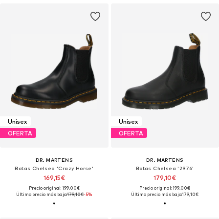
Unisex
Unisex
OFERTA
OFERTA
DR. MARTENS
DR. MARTENS
Botas Chelsea 'Crazy Horse'
Botas Chelsea '2976'
169,15€
179,10€
Precio original: 199,00€
Precio original: 199,00€
Último precio más bajo:
179,10€
-5%
Último precio más bajo:
179,10€