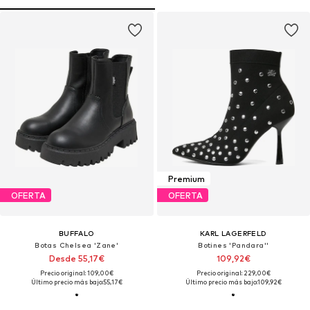
Premium
OFERTA
OFERTA
BUFFALO
KARL LAGERFELD
Botas Chelsea 'Zane'
Botines 'Pandara''
Desde 55,17€
109,92€
Precio original: 109,00€
Precio original: 229,00€
Último precio más bajo:
55,17€
Último precio más bajo:
109,92€