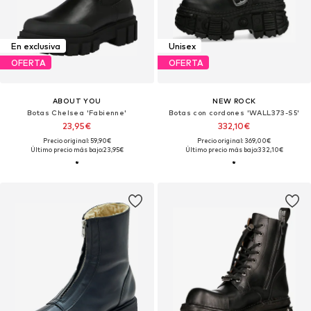
En exclusiva
Unisex
OFERTA
OFERTA
ABOUT YOU
NEW ROCK
Botas Chelsea 'Fabienne'
Botas con cordones 'WALL373-S5'
23,95€
332,10€
Precio original: 59,90€
Precio original: 369,00€
Último precio más bajo:
23,95€
Último precio más bajo:
332,10€