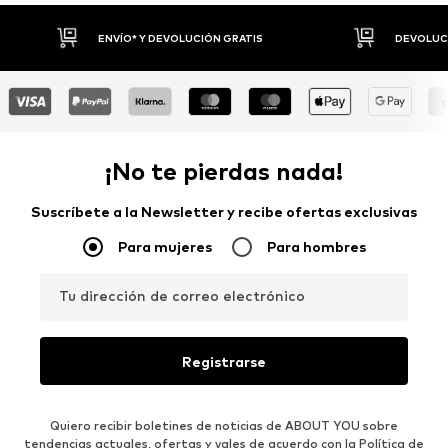
DEVOLUCIONES HASTA 30 DÍAS
P
¡No te pierdas nada!
Suscríbete a la Newsletter y recibe ofertas exclusivas
Para mujeres
Para hombres
Tu dirección de correo electrónico
Registrarse
Quiero recibir boletines de noticias de ABOUT YOU sobre
tendencias actuales, ofertas y vales de acuerdo con la
Política de