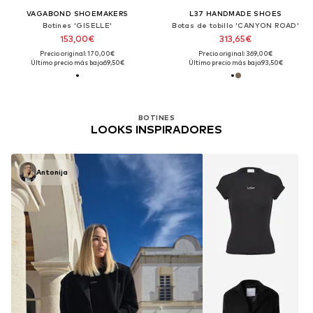
VAGABOND SHOEMAKERS
L37 HANDMADE SHOES
Botines 'GISELLE'
Botas de tobillo 'CANYON ROAD'
153,00€
313,65€
Precio original: 170,00€
Precio original: 369,00€
Último precio más bajo:
69,50€
Último precio más bajo:
93,50€
BOTINES
LOOKS INSPIRADORES
Antonija