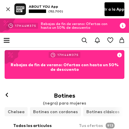
ABOUT YOU App
Ir a la App
(152.700)
Rebajas de fin de verano: Ofertas con
17
H
44
M
37
S
hasta un 50% de descuento
17
H
44
M
37
S
Rebajas de fin de verano: Ofertas con hasta un 50%
de descuento
Botines
(negro) para mujeres
Chelsea
Botines con cordones
Botines clásicos
Todos los artículos
Tus ofertas
913