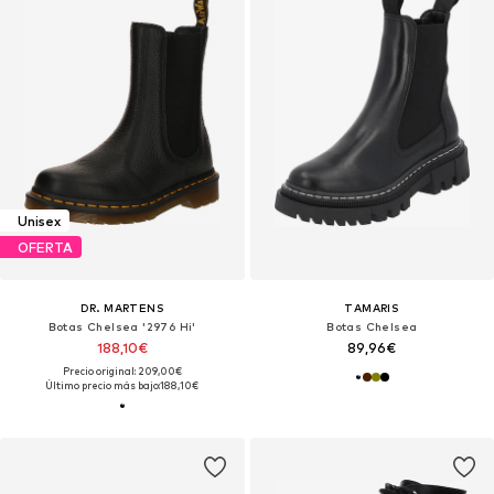
Unisex
OFERTA
DR. MARTENS
TAMARIS
Botas Chelsea '2976 Hi'
Botas Chelsea
188,10€
89,96€
Precio original: 209,00€
Último precio más bajo:
188,10€