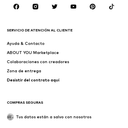
Zapatos
Deporte
Complementos
Premium
ROPA
SERVICIO DE ATENCIÓN AL CLIENTE
Nuevo
Tendencia
Ayuda & Contacto
Vestidos
Jeans
ABOUT YOU Marketplace
Camisetas y tops
Pantalones
Colaboraciones con creadores
Chaquetas
Jerséis y punto
Zona de entrega
Ropa interior
Blusas y camisas
Abrigos
Faldas
Desistir del contrato aquí 
Ropa de baño
Sudaderas
Blazers
Jumpsuits y monos
COMPRAS SEGURAS
Tallas grandes
Ropa de maternidad
Ocasiones
Exclusivo
Tus datos están a salvo con nosotros
Reciclado