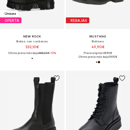
Unisex
OFERTA
REBAJAS
NEW ROCK
MUSTANG
Botas con cordones
Botines
332,10€
49,90€
Último precio más bajo:
369,00€
-10%
Precio original: 69,90€
Último precio más bajo:
39,92€