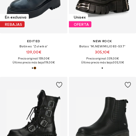
En exclusiva
Unisex
REBAJAS
OFERTA
EDITED
NEW ROCK
Botines 'Zuleika'
Botas 'M.NEWMILI083-S37'
139,00€
305,10€
Precio original: 159,00€
Precio original: 339,00€
Último precio más bajo:
119,00€
Último precio más bajo:
305,10€