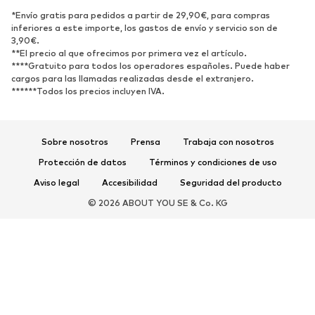
ZAPATOS
*Envío gratis para pedidos a partir de 29,90€, para compras
inferiores a este importe, los gastos de envío y servicio son de
3,90€.
Nuevo
Tendencia
**El precio al que ofrecimos por primera vez el artículo.
Zapatillas de deporte
Botines
****Gratuito para todos los operadores españoles. Puede haber
cargos para las llamadas realizadas desde el extranjero.
Zapatos de tacón y plataforma
Botas
******Todos los precios incluyen IVA.
Sandalias
Zapatos bajos
Zapatos deportivos
Bailarinas
Sobre nosotros
Prensa
Trabaja con nosotros
Mules
Zapatillas de casa
Protección de datos
Términos y condiciones de uso
Exclusivo
Aviso legal
Accesibilidad
Seguridad del producto
DEPORTE
© 2026 ABOUT YOU SE & Co. KG
Ropa deportiva
Disciplinas deportivas
Zapatos deportivos
Mochilas deportivas y bolsos
Complementos deportivos
COMPLEMENTOS