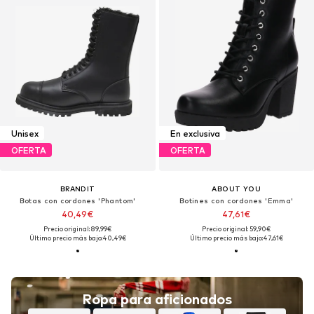
Unisex
En exclusiva
OFERTA
OFERTA
BRANDIT
ABOUT YOU
Botas con cordones 'Phantom'
Botines con cordones 'Emma'
40,49€
47,61€
Precio original: 89,99€
Precio original: 59,90€
Último precio más bajo:
40,49€
Último precio más bajo:
47,61€
Ropa para aficionados