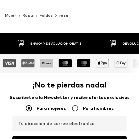
Mujer
Ropa
Faldas
rosa
DEVOLUCIONES HASTA 30 DÍAS
P
¡No te pierdas nada!
Suscríbete a la Newsletter y recibe ofertas exclusivas
Para mujeres
Para hombres
Tu dirección de correo electrónico