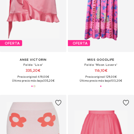
OFERTA
OFERTA
ANSE VICTORIN
MISS GOODLIFE
Falda 'Lisa'
Falda 'Moon Lovers'
335,20€
116,10€
Precio original: 419,00€
Precio original: 129,00€
Último precio más bajo:
335,20€
Último precio más bajo:
103,20€