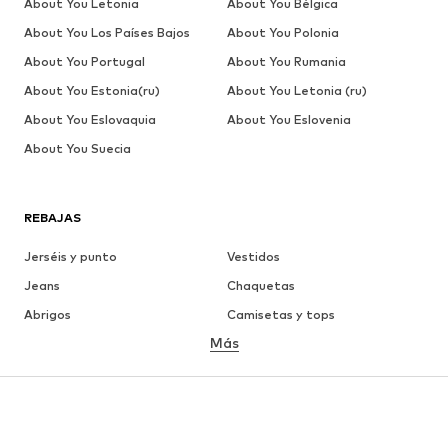
About You Letonia
About You Bélgica
About You Los Países Bajos
About You Polonia
About You Portugal
About You Rumania
About You Estonia(ru)
About You Letonia (ru)
About You Eslovaquia
About You Eslovenia
About You Suecia
REBAJAS
Jerséis y punto
Vestidos
Jeans
Chaquetas
Abrigos
Camisetas y tops
Más
Pantalones
Ropa interior
Faldas
Blusas y camisas
Sudaderas y sudaderas con
Blazers
capucha