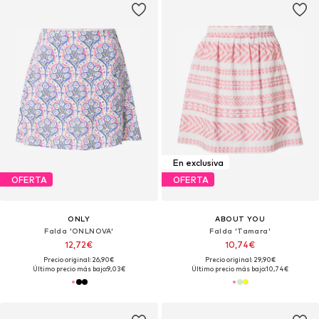
En exclusiva
OFERTA
OFERTA
ONLY
ABOUT YOU
Falda 'ONLNOVA'
Falda 'Tamara'
12,72€
10,74€
Precio original: 26,90€
Precio original: 29,90€
Último precio más bajo:
9,03€
Último precio más bajo:
10,74€