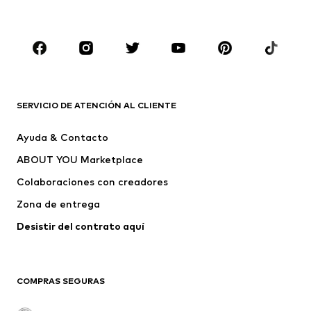
Ropa de baño
Jumpsuits y monos
Tallas grandes
Ropa de maternidad
Zapatos
Deporte
Complementos
Premium
ROPA
SERVICIO DE ATENCIÓN AL CLIENTE
Nuevo
Tendencia
Ayuda & Contacto
Vestidos
Jeans
ABOUT YOU Marketplace
Camisetas y tops
Pantalones
Colaboraciones con creadores
Chaquetas
Jerséis y punto
Zona de entrega
Ropa interior
Blusas y camisas
Abrigos
Faldas
Desistir del contrato aquí 
Ropa de baño
Sudaderas
Blazers
Jumpsuits y monos
COMPRAS SEGURAS
Tallas grandes
Ropa de maternidad
Ocasiones
Exclusivo