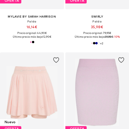
OFERTA
OFERTA
MYLAVIE BY SARAH HARRISON
SWIRLY
Falda
Falda
16,14€
35,98€
Precio original: 44,90€
Precio original: 79,95€
Último precio más bajo:
12,90€
Último precio más bajo:
39,98€
-10%
+
2
Nuevo
OFERTA
OFERTA