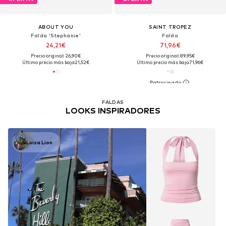
ABOUT YOU
SAINT TROPEZ
Falda 'Stephanie'
Falda
24,21€
71,96€
Precio original: 26,90€
Precio original: 89,95€
Último precio más bajo:
21,52€
Último precio más bajo:
71,96€
FALDAS
LOOKS INSPIRADORES
Luisa Lion