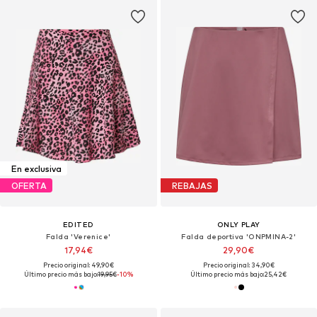
En exclusiva
OFERTA
REBAJAS
EDITED
ONLY PLAY
Falda 'Verenice'
Falda deportiva 'ONPMINA-2'
17,94€
29,90€
Precio original: 49,90€
Precio original: 34,90€
Último precio más bajo:
19,95€
-10%
Último precio más bajo:
25,42€