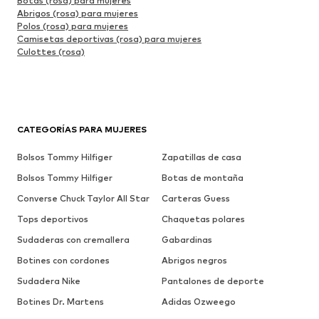
Botas (rosa) para mujeres
Abrigos (rosa) para mujeres
Polos (rosa) para mujeres
Camisetas deportivas (rosa) para mujeres
Culottes (rosa)
CATEGORÍAS PARA MUJERES
Bolsos Tommy Hilfiger
Zapatillas de casa
Bolsos Tommy Hilfiger
Botas de montaña
Converse Chuck Taylor All Star
Carteras Guess
Tops deportivos
Chaquetas polares
Sudaderas con cremallera
Gabardinas
Botines con cordones
Abrigos negros
Sudadera Nike
Pantalones de deporte
Botines Dr. Martens
Adidas Ozweego