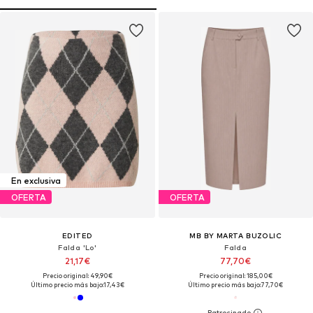
En exclusiva
OFERTA
OFERTA
EDITED
MB BY MARTA BUZOLIC
Falda 'Lo'
Falda
21,17€
77,70€
Precio original: 49,90€
Precio original: 185,00€
Último precio más bajo:
17,43€
Último precio más bajo:
77,70€