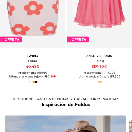
OFERTA
OFERTA
SWIRLY
ANSE VICTORIN
Falda
Falda
40,48€
359,20€
Precio original: 89,95€
Precio original: 449,00€
Último precio más bajo:
44,98€
-10%
Último precio más bajo:
359,20€
DESCUBRE LAS TENDENCIAS Y LAS MEJORES MARCAS
Inspiración de Faldas