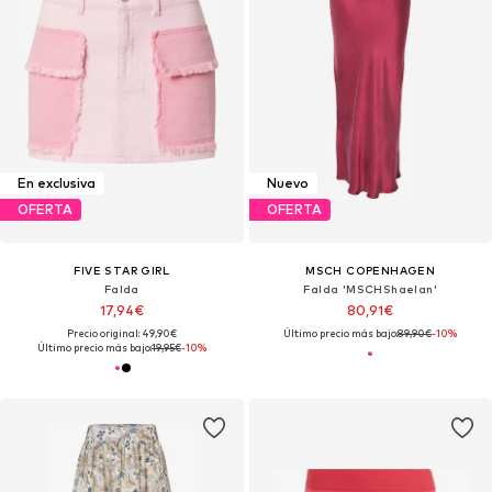
En exclusiva
Nuevo
OFERTA
OFERTA
FIVE STAR GIRL
MSCH COPENHAGEN
Falda
Falda 'MSCHShaelan'
17,94€
80,91€
Precio original: 49,90€
Último precio más bajo:
89,90€
-10%
Último precio más bajo:
19,95€
-10%