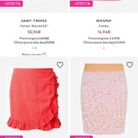
OFERTA
OFERTA
SAINT TROPEZ
MISSPAP
Falda 'RachilSZ'
Falda
55,96€
14,94€
Precio original: 69,95€
Precio original: 42,90€
Último precio más bajo:
55,96€
Último precio más bajo:
14,94€