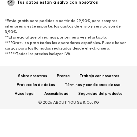
Tus datos están a salvo con nosotros
Reciclado
ZAPATOS
*Envío gratis para pedidos a partir de 29,90€, para compras
inferiores a este importe, los gastos de envío y servicio son de
3,90€.
Nuevo
Tendencia
**El precio al que ofrecimos por primera vez el artículo.
Zapatillas de deporte
Botines
****Gratuito para todos los operadores españoles. Puede haber
cargos para las llamadas realizadas desde el extranjero.
Zapatos de tacón y plataforma
Botas
******Todos los precios incluyen IVA.
Sandalias
Zapatos bajos
Zapatos deportivos
Bailarinas
Sobre nosotros
Prensa
Trabaja con nosotros
Mules
Zapatillas de casa
Protección de datos
Términos y condiciones de uso
Exclusivo
Aviso legal
Accesibilidad
Seguridad del producto
DEPORTE
© 2026 ABOUT YOU SE & Co. KG
Ropa deportiva
Disciplinas deportivas
Zapatos deportivos
Mochilas deportivas y bolsos
Complementos deportivos