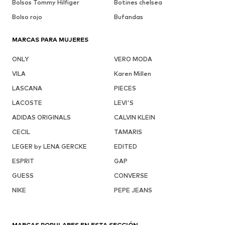
Bolsos Tommy Hilfiger
Botines chelsea
Bolso rojo
Bufandas
MARCAS PARA MUJERES
ONLY
VERO MODA
VILA
Karen Millen
LASCANA
PIECES
LACOSTE
LEVI'S
ADIDAS ORIGINALS
CALVIN KLEIN
CECIL
TAMARIS
LEGER by LENA GERCKE
EDITED
ESPRIT
GAP
GUESS
CONVERSE
NIKE
PEPE JEANS
MARCAS POPULARES EN ESTA SECCIÓN