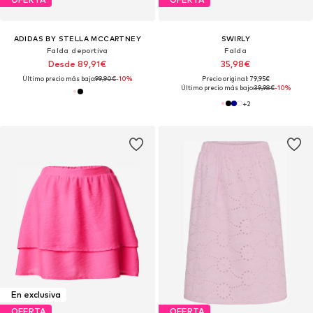
ADIDAS BY STELLA MCCARTNEY
SWIRLY
Falda deportiva
Falda
Desde 89,91€
35,98€
Último precio más bajo:
99,90€
-10%
Precio original: 79,95€
Último precio más bajo:
39,98€
-10%
+
2
En exclusiva
OFERTA
OFERTA