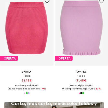
OFERTA
OFERTA
SWIRLY
SWIRLY
Falda
Falda
31,48€
31,48€
Precio original: 69,95€
Precio original: 69,95€
Último precio más bajo:
34,98€
-10%
Último precio más bajo:
34,98€
-10%
Corto, más corto, minúsculo: faldas y