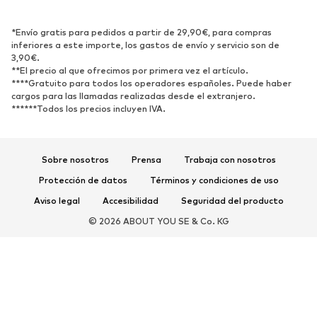
ZAPATOS
*Envío gratis para pedidos a partir de 29,90€, para compras
inferiores a este importe, los gastos de envío y servicio son de
3,90€.
Nuevo
Tendencia
**El precio al que ofrecimos por primera vez el artículo.
Zapatillas de deporte
Botines
****Gratuito para todos los operadores españoles. Puede haber
cargos para las llamadas realizadas desde el extranjero.
Zapatos de tacón y plataforma
Botas
******Todos los precios incluyen IVA.
Sandalias
Zapatos bajos
Zapatos deportivos
Bailarinas
Sobre nosotros
Prensa
Trabaja con nosotros
Mules
Zapatillas de casa
Protección de datos
Términos y condiciones de uso
Exclusivo
Aviso legal
Accesibilidad
Seguridad del producto
DEPORTE
© 2026 ABOUT YOU SE & Co. KG
Ropa deportiva
Disciplinas deportivas
Zapatos deportivos
Mochilas deportivas y bolsos
Complementos deportivos
COMPLEMENTOS