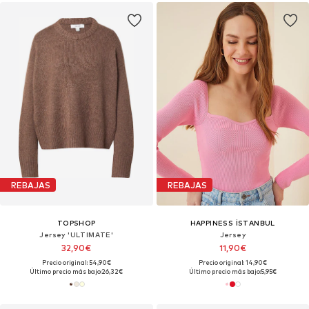
REBAJAS
REBAJAS
TOPSHOP
HAPPINESS İSTANBUL
Jersey 'ULTIMATE'
Jersey
32,90€
11,90€
Precio original: 54,90€
Precio original: 14,90€
Último precio más bajo:
26,32€
Último precio más bajo:
5,95€