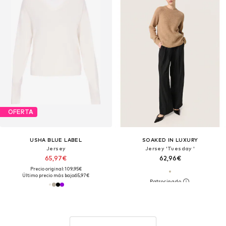
OFERTA
USHA BLUE LABEL
SOAKED IN LUXURY
Jersey
Jersey 'Tuesday '
65,97€
62,96€
Precio original: 109,95€
Último precio más bajo:
65,97€