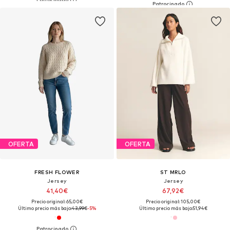
OFERTA
OFERTA
FRESH FLOWER
ST MRLO
Jersey
Jersey
41,40€
67,92€
Precio original: 65,00€
Precio original: 105,00€
Último precio más bajo:
43,99€
-5%
Último precio más bajo:
51,94€