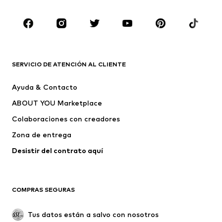
Tallas grandes
Ropa de maternidad
Zapatos
Deporte
Complementos
Premium
ROPA
SERVICIO DE ATENCIÓN AL CLIENTE
Nuevo
Tendencia
Ayuda & Contacto
Vestidos
Jeans
ABOUT YOU Marketplace
Camisetas y tops
Pantalones
Colaboraciones con creadores
Chaquetas
Jerséis y punto
Zona de entrega
Ropa interior
Blusas y camisas
Abrigos
Faldas
Desistir del contrato aquí 
Ropa de baño
Sudaderas
Blazers
Jumpsuits y monos
COMPRAS SEGURAS
Tallas grandes
Ropa de maternidad
Ocasiones
Exclusivo
Tus datos están a salvo con nosotros
Reciclado