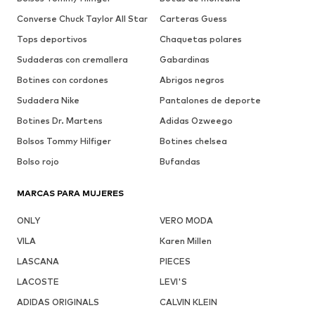
Converse Chuck Taylor All Star
Carteras Guess
Tops deportivos
Chaquetas polares
Sudaderas con cremallera
Gabardinas
Botines con cordones
Abrigos negros
Sudadera Nike
Pantalones de deporte
Botines Dr. Martens
Adidas Ozweego
Bolsos Tommy Hilfiger
Botines chelsea
Bolso rojo
Bufandas
MARCAS PARA MUJERES
ONLY
VERO MODA
VILA
Karen Millen
LASCANA
PIECES
LACOSTE
LEVI'S
ADIDAS ORIGINALS
CALVIN KLEIN