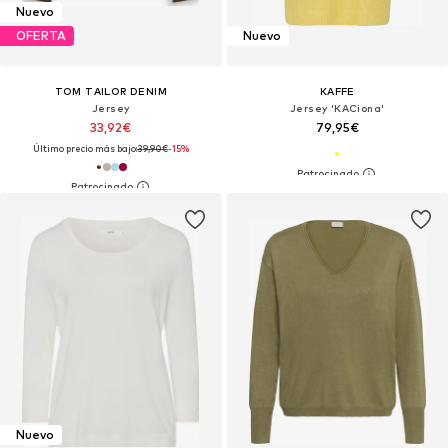
Nuevo
OFERTA
Nuevo
TOM TAILOR DENIM
KAFFE
Jersey
Jersey 'KACiona'
33,92€
79,95€
Último precio más bajo:
39,90€
-15%
Nuevo