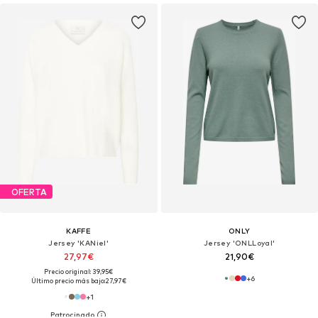
OFERTA
KAFFE
ONLY
Jersey 'KANiel'
Jersey 'ONLLoyal'
27,97€
21,90€
Precio original: 39,95€
+
6
Último precio más bajo:
27,97€
+
1