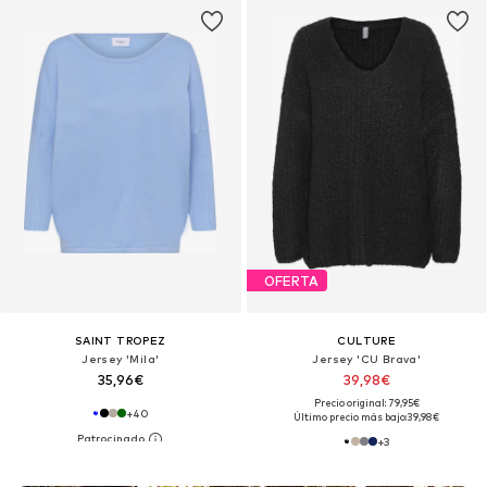
OFERTA
SAINT TROPEZ
CULTURE
Jersey 'Mila'
Jersey 'CU Brava'
35,96€
39,98€
Precio original: 79,95€
+
40
Último precio más bajo:
39,98€
+
3