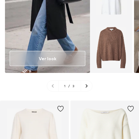
Ver look
1
/
3