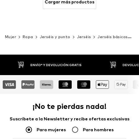
Cargar más productos
Mujer
Ropa
Jerséis y punto
Jerséis
Jerséis básicos
Co
DEVOLUCIONES HASTA 30 DÍAS
P
¡No te pierdas nada!
Suscríbete a la Newsletter y recibe ofertas exclusivas
Para mujeres
Para hombres