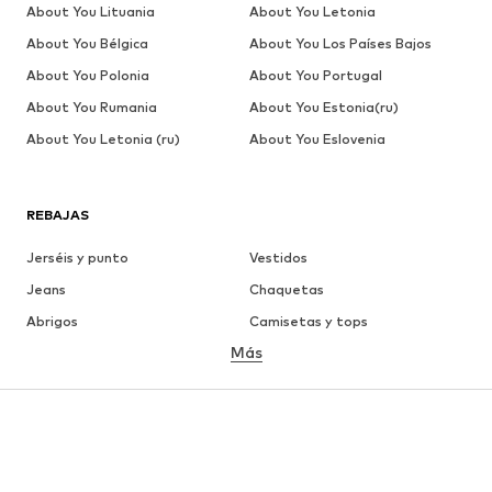
About You Lituania
About You Letonia
About You Bélgica
About You Los Países Bajos
About You Polonia
About You Portugal
About You Rumania
About You Estonia(ru)
About You Letonia (ru)
About You Eslovenia
REBAJAS
Jerséis y punto
Vestidos
Jeans
Chaquetas
Abrigos
Camisetas y tops
Más
Pantalones
Ropa interior
Faldas
Blusas y camisas
Sudaderas y sudaderas con
Blazers
capucha
Ropa de baño
Jumpsuits y monos