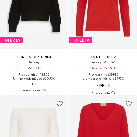
OFERTA
OFERTA
TOM TAILOR DENIM
SAINT TROPEZ
Jersey
Jersey 'MilaSZ'
26,91€
Desde 29,96€
Precio original: 49,90€
Precio original: 39,95€
Último precio más bajo:
20,93€
Último precio más bajo:
25,97€
+
8