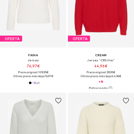
OFERTA
OFERTA
FAINA
CREAM
Jersey
Jersey 'CRSillar'
76,97€
44,96€
Precio original: 109,95€
Precio original: 59,95€
Último precio más bajo:
76,97€
Último precio más bajo:
44,96€
+
1