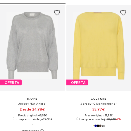
OFERTA
OFERTA
KAFFE
CULTURE
Jersey 'KA Ankra'
Jersey 'CUannemarie'
Desde 24,98€
35,97€
Precio original: 49,95€
Precio original: 59,95€
Último precio más bajo:
24,98€
Último precio más bajo:
38,97€
-7%
+
8