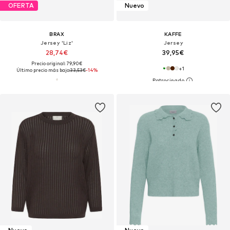
OFERTA
Nuevo
BRAX
KAFFE
Jersey 'Liz'
Jersey
28,74€
39,95€
Precio original: 79,90€
+
1
Último precio más bajo:
33,53€
-14%