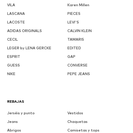
VILA
Karen Millen
LASCANA
PIECES
LACOSTE
LEVI'S
ADIDAS ORIGINALS
CALVIN KLEIN
CECIL
TAMARIS
LEGER by LENA GERCKE
EDITED
ESPRIT
GAP
GUESS
CONVERSE
NIKE
PEPE JEANS
REBAJAS
Jerséis y punto
Vestidos
Jeans
Chaquetas
Abrigos
Camisetas y tops