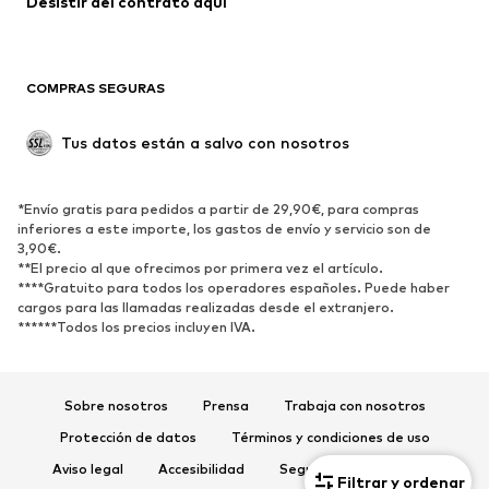
Desistir del contrato aquí 
Ropa de baño
Sudaderas
Blazers
Jumpsuits y monos
COMPRAS SEGURAS
Tallas grandes
Ropa de maternidad
Ocasiones
Exclusivo
Tus datos están a salvo con nosotros
Reciclado
ZAPATOS
*Envío gratis para pedidos a partir de 29,90€, para compras
inferiores a este importe, los gastos de envío y servicio son de
3,90€.
Nuevo
Tendencia
**El precio al que ofrecimos por primera vez el artículo.
Zapatillas de deporte
Botines
****Gratuito para todos los operadores españoles. Puede haber
cargos para las llamadas realizadas desde el extranjero.
Zapatos de tacón y plataforma
Botas
******Todos los precios incluyen IVA.
Sandalias
Zapatos bajos
Zapatos deportivos
Bailarinas
Sobre nosotros
Prensa
Trabaja con nosotros
Mules
Zapatillas de casa
Protección de datos
Términos y condiciones de uso
Exclusivo
Aviso legal
Accesibilidad
Seguridad del producto
Filtrar y ordenar
DEPORTE