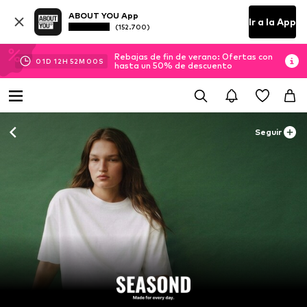
ABOUT YOU App
Ir a la App
(152.700)
Rebajas de fin de verano: Ofertas con
01
D
12
H
51
M
59
S
hasta un 50% de descuento
Seguir