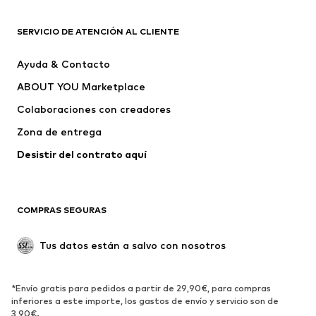
ROPA
SERVICIO DE ATENCIÓN AL CLIENTE
Nuevo
Tendencia
Ayuda & Contacto
Vestidos
Jeans
ABOUT YOU Marketplace
Camisetas y tops
Pantalones
Colaboraciones con creadores
Chaquetas
Jerséis y punto
Zona de entrega
Ropa interior
Blusas y camisas
Abrigos
Faldas
Desistir del contrato aquí 
Ropa de baño
Sudaderas
Blazers
Jumpsuits y monos
COMPRAS SEGURAS
Tallas grandes
Ropa de maternidad
Ocasiones
Exclusivo
Tus datos están a salvo con nosotros
Reciclado
ZAPATOS
*Envío gratis para pedidos a partir de 29,90€, para compras
inferiores a este importe, los gastos de envío y servicio son de
3,90€.
Nuevo
Tendencia