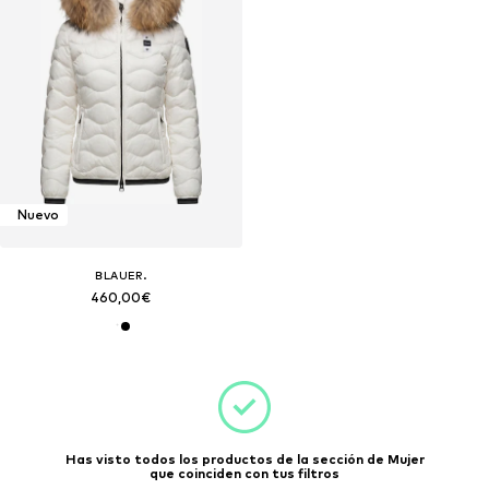
Nuevo
BLAUER.
460,00€
Has visto todos los productos de la sección de Mujer
que coinciden con tus filtros