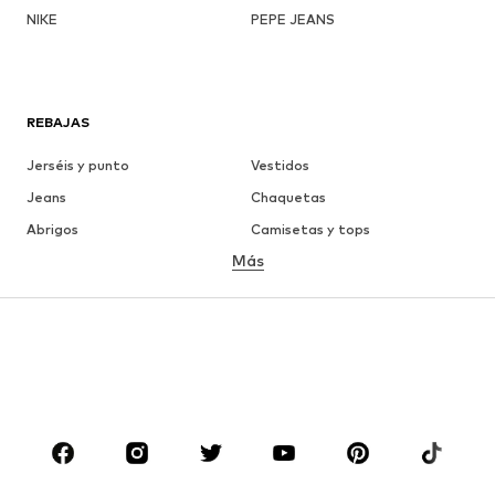
NIKE
PEPE JEANS
REBAJAS
Jerséis y punto
Vestidos
Jeans
Chaquetas
Abrigos
Camisetas y tops
Más
Pantalones
Ropa interior
Faldas
Blusas y camisas
Sudaderas y sudaderas con
Blazers
capucha
Ropa de baño
Jumpsuits y monos
Tallas grandes
Ropa de maternidad
Zapatos
Deporte
Complementos
Premium