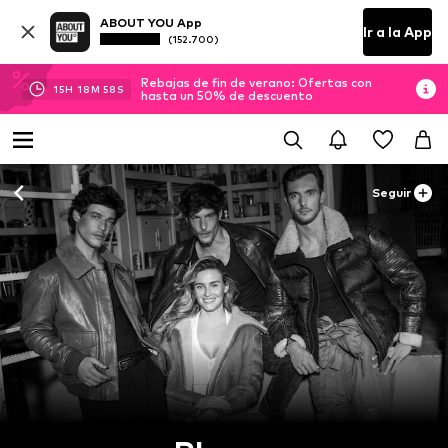
ABOUT YOU App
Ir a la App
(152.700)
Rebajas de fin de verano: Ofertas con
15
H
18
M
57
S
hasta un 50% de descuento
Seguir