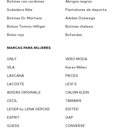
Botines con cordones
Abrigos negros
Sudadera Nike
Pantalones de deporte
Botines Dr. Martens
Adidas Ozweego
Bolsos Tommy Hilfiger
Botines chelsea
Bolso rojo
Bufandas
MARCAS PARA MUJERES
ONLY
VERO MODA
VILA
Karen Millen
LASCANA
PIECES
LACOSTE
LEVI'S
ADIDAS ORIGINALS
CALVIN KLEIN
CECIL
TAMARIS
LEGER by LENA GERCKE
EDITED
ESPRIT
GAP
GUESS
CONVERSE