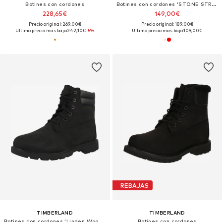
Botines con cordones
Botines con cordones 'STONE STREET'
228,65€
149,00€
Precio original: 269,00€
Precio original: 189,00€
Último precio más bajo:
242,10€
-5%
Último precio más bajo:
109,00€
REBAJAS
TIMBERLAND
TIMBERLAND
Botines con cordones 'Linden Woods 6 Inch'
Botines con cordones