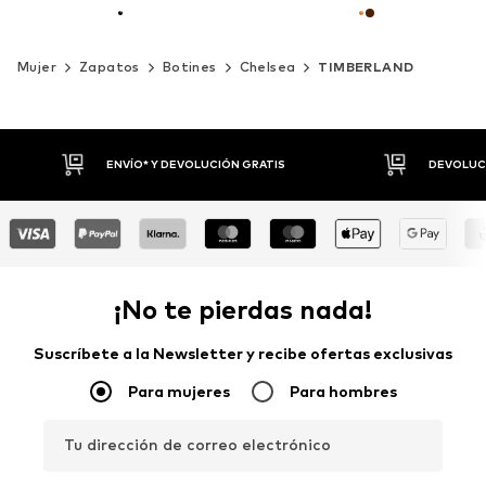
Mujer
Zapatos
Botines
Chelsea
TIMBERLAND
DEVOLUCIONES HASTA 30 DÍAS
P
¡No te pierdas nada!
Suscríbete a la Newsletter y recibe ofertas exclusivas
Para mujeres
Para hombres
Tu dirección de correo electrónico