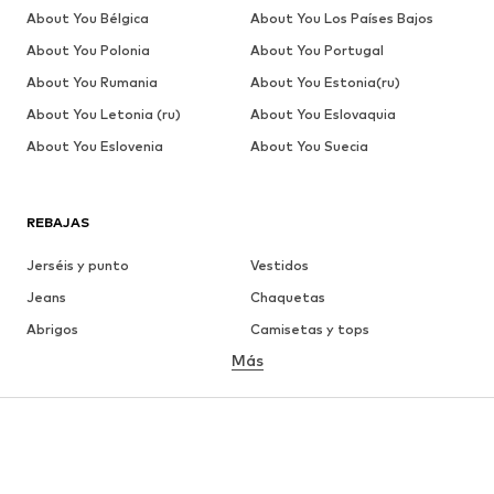
About You Bélgica
About You Los Países Bajos
About You Polonia
About You Portugal
About You Rumania
About You Estonia(ru)
About You Letonia (ru)
About You Eslovaquia
About You Eslovenia
About You Suecia
REBAJAS
Jerséis y punto
Vestidos
Jeans
Chaquetas
Abrigos
Camisetas y tops
Más
Pantalones
Ropa interior
Faldas
Blusas y camisas
Sudaderas y sudaderas con
Blazers
capucha
Ropa de baño
Jumpsuits y monos