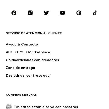
Tallas grandes
Ropa de maternidad
Zapatos
Deporte
Complementos
Premium
ROPA
SERVICIO DE ATENCIÓN AL CLIENTE
Nuevo
Tendencia
Ayuda & Contacto
Vestidos
Jeans
ABOUT YOU Marketplace
Camisetas y tops
Pantalones
Colaboraciones con creadores
Chaquetas
Jerséis y punto
Zona de entrega
Ropa interior
Blusas y camisas
Abrigos
Faldas
Desistir del contrato aquí 
Ropa de baño
Sudaderas
Blazers
Jumpsuits y monos
COMPRAS SEGURAS
Tallas grandes
Ropa de maternidad
Ocasiones
Exclusivo
Tus datos están a salvo con nosotros