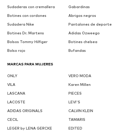
Sudaderas con cremallera
Gabardinas
Botines con cordones
Abrigos negros
Sudadera Nike
Pantalones de deporte
Botines Dr. Martens
Adidas Ozweego
Bolsos Tommy Hilfiger
Botines chelsea
Bolso rojo
Bufandas
MARCAS PARA MUJERES
ONLY
VERO MODA
VILA
Karen Millen
LASCANA
PIECES
LACOSTE
LEVI'S
ADIDAS ORIGINALS
CALVIN KLEIN
CECIL
TAMARIS
LEGER by LENA GERCKE
EDITED