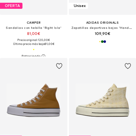
OFERTA
Unisex
CAMPER
ADIDAS ORIGINALS
Sandalias con hebilla 'Right Isla'
Zapatillas deportivas bajas 'Handball Spezial'
81,00€
109,90€
Precio original: 120,00€
Último precio más bajo:
81,00€