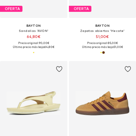
OFERTA
OFERTA
BAYTON
BAYTON
Sandalias 'AVON'
Zapatos abiertos 'Hecate'
64,80€
51,00€
Precio original: 90,00€
Precio original: 85,00€
Último precio más bajo:
64,80€
Último precio más bajo:
51,00€