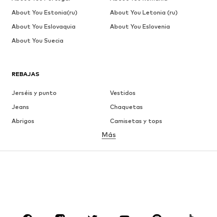
About You Estonia(ru)
About You Letonia (ru)
About You Eslovaquia
About You Eslovenia
About You Suecia
REBAJAS
Jerséis y punto
Vestidos
Jeans
Chaquetas
Abrigos
Camisetas y tops
Más
Pantalones
Ropa interior
Faldas
Blusas y camisas
Sudaderas y sudaderas con
Blazers
capucha
Ropa de baño
Jumpsuits y monos
Tallas grandes
Ropa de maternidad
Zapatos
Deporte