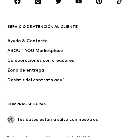
Complementos
Premium
ROPA
SERVICIO DE ATENCIÓN AL CLIENTE
Nuevo
Tendencia
Ayuda & Contacto
Vestidos
Jeans
ABOUT YOU Marketplace
Camisetas y tops
Pantalones
Colaboraciones con creadores
Chaquetas
Jerséis y punto
Zona de entrega
Ropa interior
Blusas y camisas
Abrigos
Faldas
Desistir del contrato aquí 
Ropa de baño
Sudaderas
Blazers
Jumpsuits y monos
COMPRAS SEGURAS
Tallas grandes
Ropa de maternidad
Ocasiones
Exclusivo
Tus datos están a salvo con nosotros
Reciclado
ZAPATOS