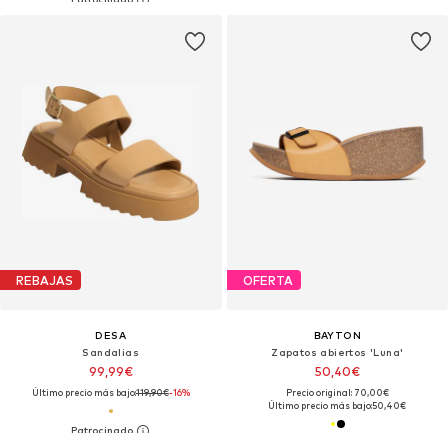
REBAJAS
OFERTA
DESA
BAYTON
Sandalias
Zapatos abiertos 'Luna'
99,99€
50,40€
Último precio más bajo:
119,90€
-16%
Precio original: 70,00€
Último precio más bajo:
50,40€