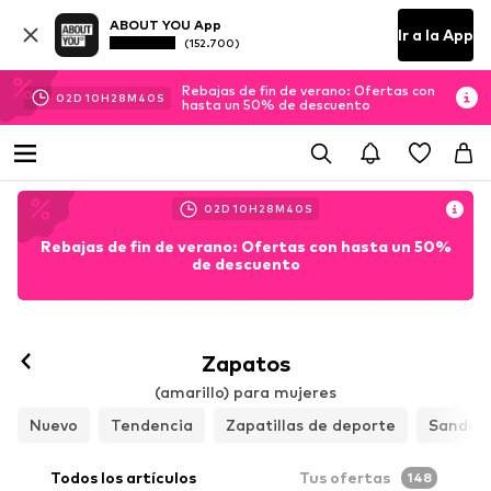
ABOUT YOU App
Ir a la App
(152.700)
Rebajas de fin de verano: Ofertas con
02
D
10
H
28
M
39
S
hasta un 50% de descuento
02
D
10
H
28
M
39
S
Rebajas de fin de verano: Ofertas con hasta un 50%
de descuento
Zapatos
(amarillo) para mujeres
Nuevo
Tendencia
Zapatillas de deporte
Sandali
Todos los artículos
Tus ofertas
148