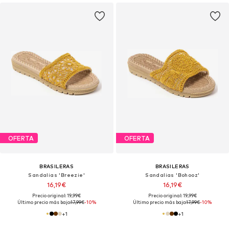
OFERTA
OFERTA
BRASILERAS
BRASILERAS
Sandalias 'Breezie'
Sandalias 'Bohooz'
16,19€
16,19€
Precio original: 19,99€
Precio original: 19,99€
Último precio más bajo:
17,99€
-10%
Último precio más bajo:
17,99€
-10%
+
1
+
1