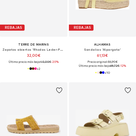
REBAJAS
REBAJAS
TERRE DE MARINS
ALHAMAS
Zapatos abiertos 'Rhodas Leder-Pantoletten'
Sandalias 'Alpargata'
32,00€
61,13€
Último precio más bajo:
40,00€
-20%
Precio original: 86,90€
Último precio más bajo:
69,72€
-12%
+
2
+
10