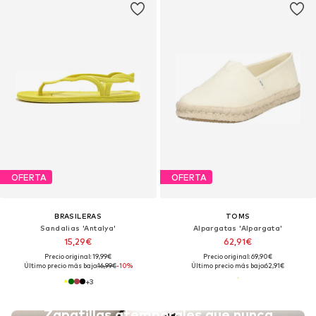
OFERTA
OFERTA
BRASILERAS
TOMS
Sandalias 'Antalya'
Alpargatas 'Alpargata'
15,29€
62,91€
Precio original: 19,99€
Precio original: 69,90€
Último precio más bajo:
16,99€
-10%
Último precio más bajo:
62,91€
+
3
Zapatillas atemporales que nunca