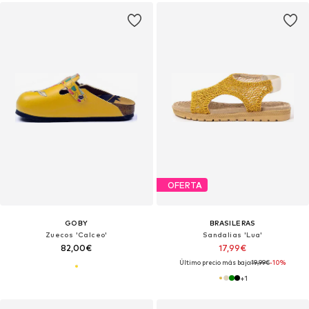
OFERTA
GOBY
BRASILERAS
Zuecos 'Calceo'
Sandalias 'Lua'
82,00€
17,99€
Último precio más bajo:
19,99€
-10%
+
1