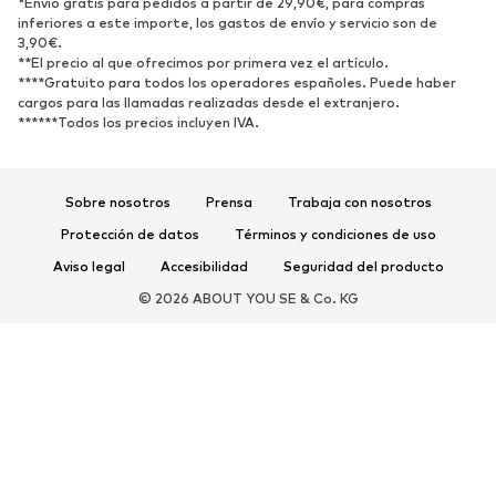
*Envío gratis para pedidos a partir de 29,90€, para compras
inferiores a este importe, los gastos de envío y servicio son de
3,90€.
Nuevo
Tendencia
**El precio al que ofrecimos por primera vez el artículo.
Zapatillas de deporte
Botines
****Gratuito para todos los operadores españoles. Puede haber
cargos para las llamadas realizadas desde el extranjero.
Zapatos de tacón y plataforma
Botas
******Todos los precios incluyen IVA.
Sandalias
Zapatos bajos
Zapatos deportivos
Bailarinas
Sobre nosotros
Prensa
Trabaja con nosotros
Mules
Zapatillas de casa
Protección de datos
Términos y condiciones de uso
Exclusivo
Aviso legal
Accesibilidad
Seguridad del producto
DEPORTE
© 2026 ABOUT YOU SE & Co. KG
Ropa deportiva
Disciplinas deportivas
Zapatos deportivos
Mochilas deportivas y bolsos
Complementos deportivos
COMPLEMENTOS
Nuevo
Bolsos y mochilas