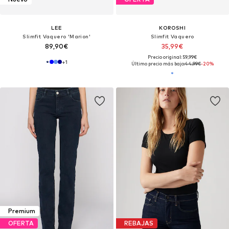
LEE
KOROSHI
Slimfit Vaquero 'Marion'
Slimfit Vaquero
89,90€
35,99€
Precio original: 59,99€
+
1
Último precio más bajo:
44,99€
-20%
Premium
OFERTA
REBAJAS