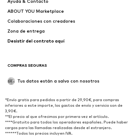
Ayuda & Contacto
Vestidos
Jeans
ABOUT YOU Marketplace
Camisetas y tops
Pantalones
Colaboraciones con creadores
Chaquetas
Jerséis y punto
Zona de entrega
Ropa interior
Blusas y camisas
Abrigos
Faldas
Desistir del contrato aquí 
Ropa de baño
Sudaderas
Blazers
Jumpsuits y monos
COMPRAS SEGURAS
Tallas grandes
Ropa de maternidad
Ocasiones
Exclusivo
Tus datos están a salvo con nosotros
Reciclado
ZAPATOS
*Envío gratis para pedidos a partir de 29,90€, para compras
inferiores a este importe, los gastos de envío y servicio son de
3,90€.
Nuevo
Tendencia
**El precio al que ofrecimos por primera vez el artículo.
Zapatillas de deporte
Botines
****Gratuito para todos los operadores españoles. Puede haber
cargos para las llamadas realizadas desde el extranjero.
Zapatos de tacón y plataforma
Botas
******Todos los precios incluyen IVA.
Sandalias
Zapatos bajos