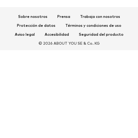
Zapatos deportivos
Bailarinas
Sobre nosotros
Prensa
Trabaja con nosotros
Mules
Zapatillas de casa
Protección de datos
Términos y condiciones de uso
Exclusivo
Aviso legal
Accesibilidad
Seguridad del producto
DEPORTE
© 2026 ABOUT YOU SE & Co. KG
Ropa deportiva
Disciplinas deportivas
Zapatos deportivos
Mochilas deportivas y bolsos
Complementos deportivos
COMPLEMENTOS
Nuevo
Bolsos y mochilas
Joyería
Chales y pañuelos
Sombreros y gorros
Cinturones
Carteras y estuches
Gafas de sol
Relojes
Accesorios para el hogar