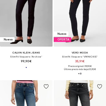
Nuevo
Nuevo
OFERTA
CALVIN KLEIN JEANS
VERO MODA
Slimfit Vaquero 'Archive'
Slimfit Vaquero 'VMNICKIE'
99,90€
35,91€
Precio original: 39,90€
Último precio más bajo:
33,92€