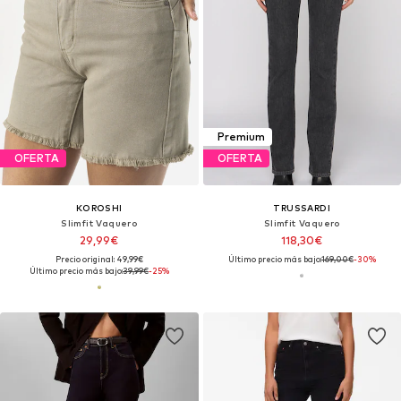
Premium
OFERTA
OFERTA
KOROSHI
TRUSSARDI
Slimfit Vaquero
Slimfit Vaquero
29,99€
118,30€
Precio original: 49,99€
Último precio más bajo:
169,00€
-30%
Último precio más bajo:
39,99€
-25%