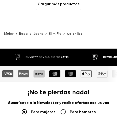
Cargar más productos
Mujer
Ropa
Jeans
Slim Fit
Color liso
DEVOLUCIONES HASTA 30 DÍAS
P
¡No te pierdas nada!
Suscríbete a la Newsletter y recibe ofertas exclusivas
Para mujeres
Para hombres