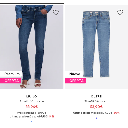
Premium
Nuevo
OFERTA
OFERTA
LIU JO
OLTRE
Slimfit Vaquero
Slimfit Vaquero
83,94€
53,90€
Precio original: 139,90€
Último precio más bajo:
77,00€
-30%
Último precio más bajo:
97,93€
-14%