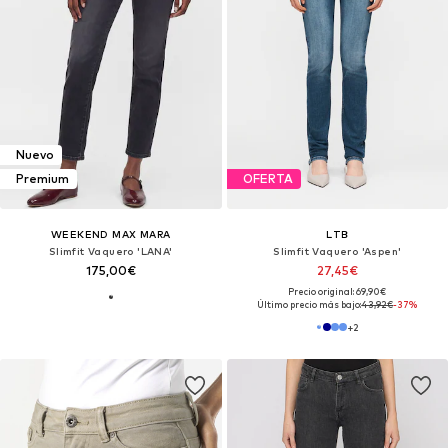
Nuevo
Premium
OFERTA
WEEKEND MAX MARA
LTB
Slimfit Vaquero 'LANA'
Slimfit Vaquero 'Aspen'
175,00€
27,45€
Precio original: 69,90€
Último precio más bajo:
43,92€
-37%
+
2