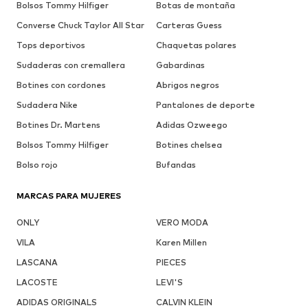
Bolsos Tommy Hilfiger
Botas de montaña
Converse Chuck Taylor All Star
Carteras Guess
Tops deportivos
Chaquetas polares
Sudaderas con cremallera
Gabardinas
Botines con cordones
Abrigos negros
Sudadera Nike
Pantalones de deporte
Botines Dr. Martens
Adidas Ozweego
Bolsos Tommy Hilfiger
Botines chelsea
Bolso rojo
Bufandas
MARCAS PARA MUJERES
ONLY
VERO MODA
VILA
Karen Millen
LASCANA
PIECES
LACOSTE
LEVI'S
ADIDAS ORIGINALS
CALVIN KLEIN