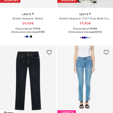
REBAJAS
REBAJAS
LEVI'S ®
LEVI'S ®
Slimfit Vaquero 'Retro'
Slimfit Vaquero '712™ Slim Welt Pocket'
59,90€
79,90€
Precio original: 79,90€
Precio original: 99,95€
Último precio más bajo:
29,95€
Último precio más bajo:
69,90€
+
1
Nuevo
OFERTA