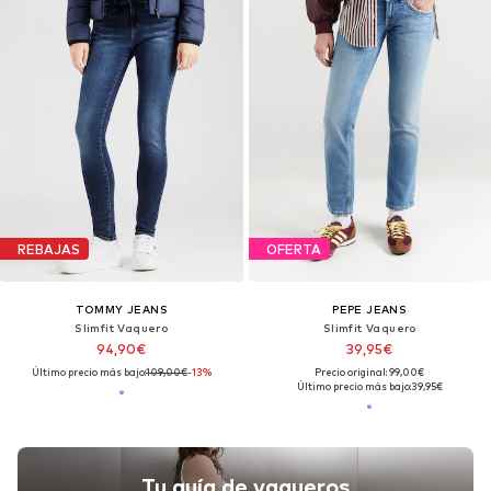
REBAJAS
OFERTA
TOMMY JEANS
PEPE JEANS
Slimfit Vaquero
Slimfit Vaquero
94,90€
39,95€
Último precio más bajo:
109,00€
-13%
Precio original: 99,00€
Último precio más bajo:
39,95€
Tu guía de vaqueros