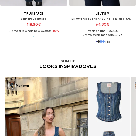
TRUSSARDI
LEVI'S ®
Slimfit Vaquero
Slimfit Vaquero '724™ High Rise Straight'
118,30€
64,90€
Último precio más bajo:
169,00€
-30%
Precio original: 109,95€
Último precio más bajo:
55,17€
+
16
SLIM FIT
LOOKS INSPIRADORES
Marleen