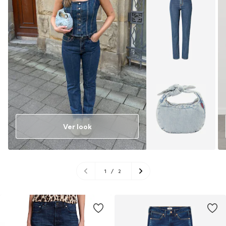
Ver look
1
/
2