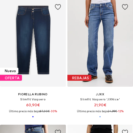
Nuevo
OFERTA
REBAJAS
FIORELLA RUBINO
JJXX
Slimfit Vaquero
Slimfit Vaquero 'JXNice'
60,90€
21,90€
Último precio más bajo:
87,00€
-30%
Último precio más bajo:
24,99€
-12%