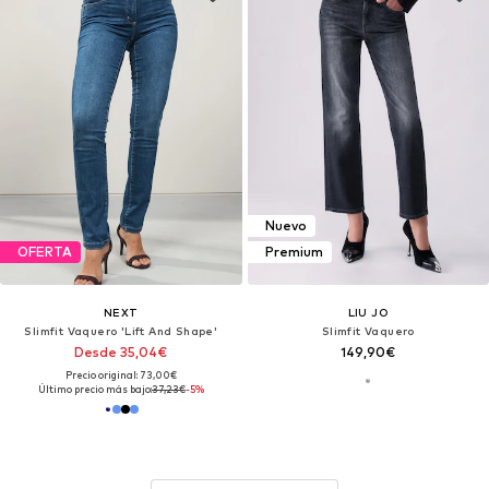
Nuevo
OFERTA
Premium
NEXT
LIU JO
Slimfit Vaquero 'Lift And Shape'
Slimfit Vaquero
Desde 35,04€
149,90€
Precio original: 73,00€
Último precio más bajo:
37,23€
-5%