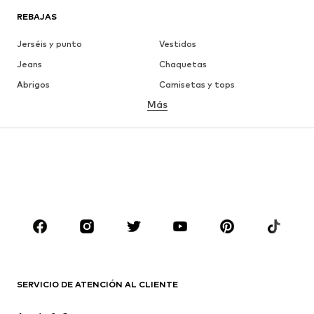
REBAJAS
Jerséis y punto
Vestidos
Jeans
Chaquetas
Abrigos
Camisetas y tops
Más
Pantalones
Ropa interior
Faldas
Blusas y camisas
Sudaderas y sudaderas con
Blazers
capucha
Ropa de baño
Jumpsuits y monos
Tallas grandes
Ropa de maternidad
Zapatos
Deporte
Complementos
Premium
ROPA
SERVICIO DE ATENCIÓN AL CLIENTE
Nuevo
Tendencia