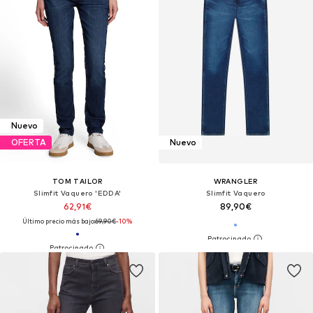
Nuevo
OFERTA
Nuevo
TOM TAILOR
WRANGLER
Slimfit Vaquero 'EDDA'
Slimfit Vaquero
62,91€
89,90€
Último precio más bajo:
69,90€
-10%