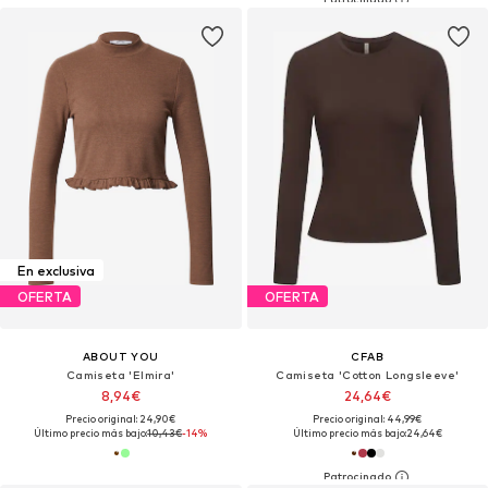
En exclusiva
OFERTA
OFERTA
ABOUT YOU
CFAB
Camiseta 'Elmira'
Camiseta 'Cotton Longsleeve'
8,94€
24,64€
Precio original: 24,90€
Precio original: 44,99€
Último precio más bajo:
10,43€
-14%
Último precio más bajo:
24,64€