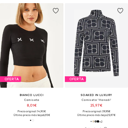
OFERTA
OFERTA
BIANCO LUCCI
SOAKED IN LUXURY
Camiseta
Camiseta 'Hanadi'
8,01€
25,97€
Precio original: 14,90€
Precio original: 39,95€
Último precio más bajo:
6,93€
Último precio más bajo:
25,97€
+
2