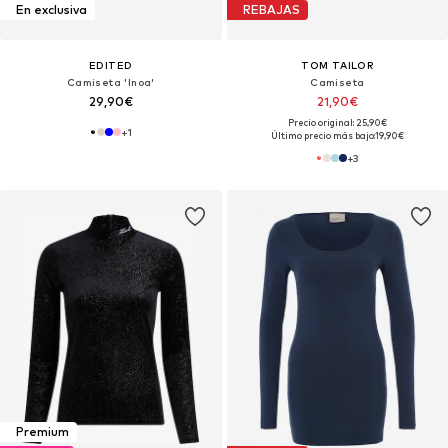
En exclusiva
REBAJAS
EDITED
TOM TAILOR
Camiseta 'Inoa'
Camiseta
29,90€
21,90€
Precio original: 25,90€
+
1
Último precio más bajo:
19,90€
+
3
Premium