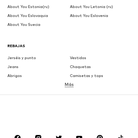
About You Estonia(ru)
About You Letonia (ru)
About You Eslovaquia
About You Eslovenia
About You Suecia
REBAJAS
Jerséis y punto
Vestidos
Jeans
Chaquetas
Abrigos
Camisetas y tops
Más
Pantalones
Ropa interior
Faldas
Blusas y camisas
Sudaderas y sudaderas con
Blazers
capucha
Ropa de baño
Jumpsuits y monos
Tallas grandes
Ropa de maternidad
Zapatos
Deporte