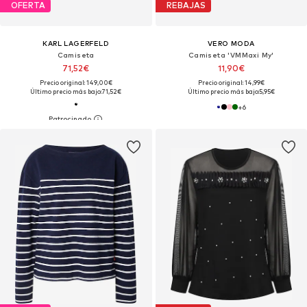
OFERTA
REBAJAS
KARL LAGERFELD
VERO MODA
Camiseta
Camiseta 'VMMaxi My'
71,52€
11,90€
Precio original: 149,00€
Precio original: 14,99€
Último precio más bajo:
71,52€
Último precio más bajo:
5,95€
+
6