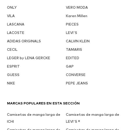
ONLY
VERO MODA
VILA
Karen Millen
LASCANA
PIECES
LACOSTE
LEVI'S
ADIDAS ORIGINALS
CALVIN KLEIN
CECIL
TAMARIS
LEGER by LENA GERCKE
EDITED
ESPRIT
GAP
GUESS
CONVERSE
NIKE
PEPE JEANS
MARCAS POPULARES EN ESTA SECCIÓN
Camisetas de manga larga de
Camisetas de manga larga de
ICHI
LEVI'S ®
Camisetas de manga larga de
Camisetas de manga larga de