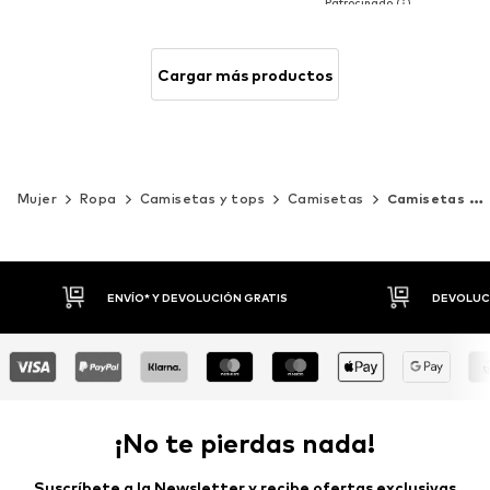
Cargar más productos
Mujer
Ropa
Camisetas y tops
Camisetas
Camisetas de manga larga
DEVOLUCIONES HASTA 30 DÍAS
P
¡No te pierdas nada!
Suscríbete a la Newsletter y recibe ofertas exclusivas