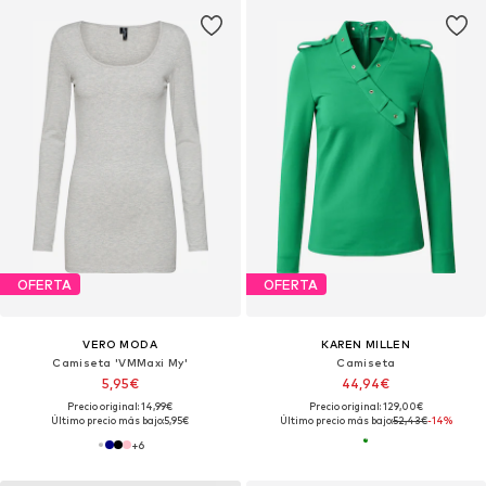
OFERTA
OFERTA
VERO MODA
KAREN MILLEN
Camiseta 'VMMaxi My'
Camiseta
5,95€
44,94€
Precio original: 14,99€
Precio original: 129,00€
Último precio más bajo:
5,95€
Último precio más bajo:
52,43€
-14%
+
6