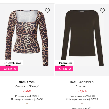
En exclusiva
Premium
OFERTA
OFERTA
ABOUT YOU
KARL LAGERFELD
Camiseta 'Penny'
Camiseta
7,45€
57,12€
Precio original: 21,90€
Precio original: 119,00€
Último precio más bajo:
7,45€
Último precio más bajo:
57,12€