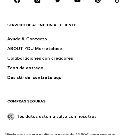
Complementos
Premium
ROPA
SERVICIO DE ATENCIÓN AL CLIENTE
Nuevo
Tendencia
Ayuda & Contacto
Vestidos
Jeans
ABOUT YOU Marketplace
Camisetas y tops
Pantalones
Colaboraciones con creadores
Chaquetas
Jerséis y punto
Zona de entrega
Ropa interior
Blusas y camisas
Abrigos
Faldas
Desistir del contrato aquí 
Ropa de baño
Sudaderas
Blazers
Jumpsuits y monos
COMPRAS SEGURAS
Tallas grandes
Ropa de maternidad
Ocasiones
Exclusivo
Tus datos están a salvo con nosotros
Reciclado
ZAPATOS
*Envío gratis para pedidos a partir de 29,90€, para compras