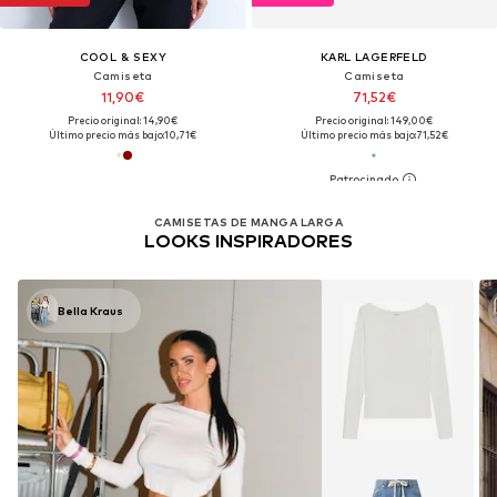
COOL & SEXY
KARL LAGERFELD
Camiseta
Camiseta
11,90€
71,52€
Precio original: 14,90€
Precio original: 149,00€
Último precio más bajo:
10,71€
Último precio más bajo:
71,52€
CAMISETAS DE MANGA LARGA
LOOKS INSPIRADORES
Bella Kraus