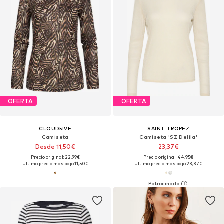
OFERTA
OFERTA
CLOUD5IVE
SAINT TROPEZ
Camiseta
Camiseta 'SZ Delila'
Desde 11,50€
23,37€
Precio original: 22,99€
Precio original: 44,95€
Último precio más bajo:
11,50€
Último precio más bajo:
23,37€