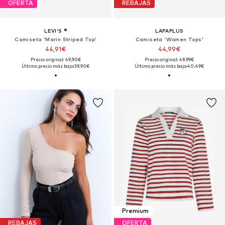
OFERTA
REBAJAS
LEVI'S ®
LAPAPLUS
Camiseta 'Marin Striped Top'
Camiseta 'Women Tops'
44,91€
44,99€
Precio original: 49,90€
Precio original: 49,99€
Último precio más bajo:
39,90€
Último precio más bajo:
40,49€
Premium
REBAJAS
OFERTA