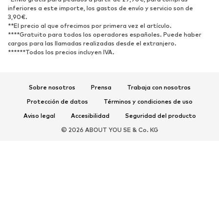
inferiores a este importe, los gastos de envío y servicio son de
3,90€.
Nuevo
Tendencia
**El precio al que ofrecimos por primera vez el artículo.
Zapatillas de deporte
Botines
****Gratuito para todos los operadores españoles. Puede haber
cargos para las llamadas realizadas desde el extranjero.
Zapatos de tacón y plataforma
Botas
******Todos los precios incluyen IVA.
Sandalias
Zapatos bajos
Zapatos deportivos
Bailarinas
Sobre nosotros
Prensa
Trabaja con nosotros
Mules
Zapatillas de casa
Protección de datos
Términos y condiciones de uso
Exclusivo
Aviso legal
Accesibilidad
Seguridad del producto
DEPORTE
© 2026 ABOUT YOU SE & Co. KG
Ropa deportiva
Disciplinas deportivas
Zapatos deportivos
Mochilas deportivas y bolsos
Complementos deportivos
COMPLEMENTOS
Nuevo
Bolsos y mochilas