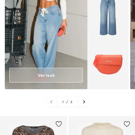
Ver look
1
/
3