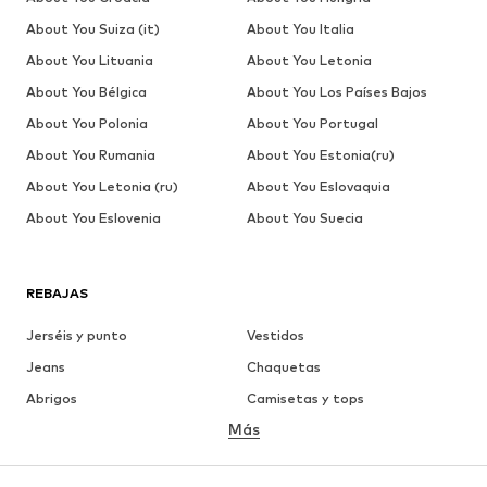
About You Suiza (it)
About You Italia
About You Lituania
About You Letonia
About You Bélgica
About You Los Países Bajos
About You Polonia
About You Portugal
About You Rumania
About You Estonia(ru)
About You Letonia (ru)
About You Eslovaquia
About You Eslovenia
About You Suecia
REBAJAS
Jerséis y punto
Vestidos
Jeans
Chaquetas
Abrigos
Camisetas y tops
Más
Pantalones
Ropa interior
Faldas
Blusas y camisas