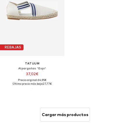
REBAJAS
TATUUM
Alpargatas 'Espi'
37,02€
Precio original: 64,95€
Último precio más bajo:
27,77€
Cargar más productos