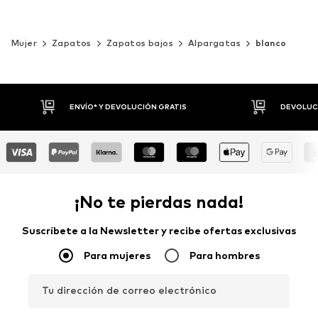
Mujer
Zapatos
Zapatos bajos
Alpargatas
blanco
DEVOLUCIONES HASTA 30 DÍAS
P
¡No te pierdas nada!
Suscríbete a la Newsletter y recibe ofertas exclusivas
Para mujeres
Para hombres
Tu dirección de correo electrónico