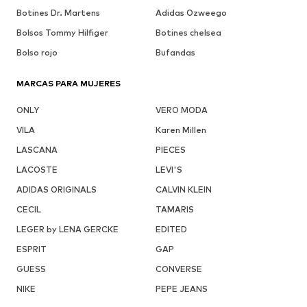
Botines Dr. Martens
Adidas Ozweego
Bolsos Tommy Hilfiger
Botines chelsea
Bolso rojo
Bufandas
MARCAS PARA MUJERES
ONLY
VERO MODA
VILA
Karen Millen
LASCANA
PIECES
LACOSTE
LEVI'S
ADIDAS ORIGINALS
CALVIN KLEIN
CECIL
TAMARIS
LEGER by LENA GERCKE
EDITED
ESPRIT
GAP
GUESS
CONVERSE
NIKE
PEPE JEANS