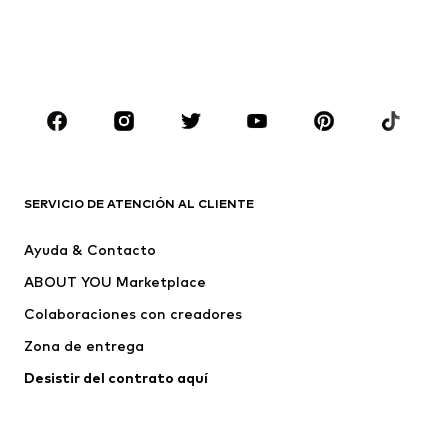
Sudaderas y sudaderas con
Blazers
capucha
Ropa de baño
Jumpsuits y monos
Tallas grandes
Ropa de maternidad
Zapatos
Deporte
Complementos
Premium
ROPA
SERVICIO DE ATENCIÓN AL CLIENTE
Nuevo
Tendencia
Ayuda & Contacto
Vestidos
Jeans
ABOUT YOU Marketplace
Camisetas y tops
Pantalones
Colaboraciones con creadores
Chaquetas
Jerséis y punto
Zona de entrega
Ropa interior
Blusas y camisas
Abrigos
Faldas
Desistir del contrato aquí 
Ropa de baño
Sudaderas
Blazers
Jumpsuits y monos