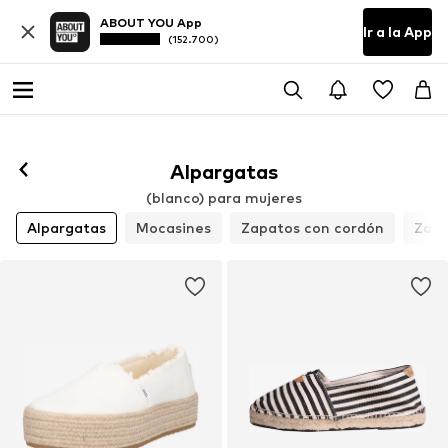
ABOUT YOU App
Ir a la App
(152.700)
Alpargatas
(blanco) para mujeres
Alpargatas
Mocasines
Zapatos con cordón
Zapa