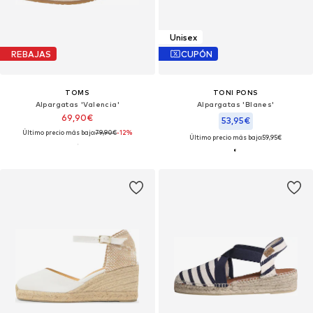
Unisex
REBAJAS
CUPÓN
TOMS
TONI PONS
Alpargatas 'Valencia'
Alpargatas 'Blanes'
69,90€
53,95€
Último precio más bajo:
79,90€
-12%
Último precio más bajo:
59,95€