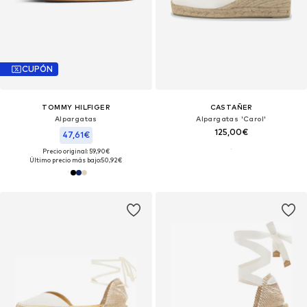
CUPÓN
TOMMY HILFIGER
CASTAÑER
Alpargatas
Alpargatas 'Carol'
125,00€
47,61€
Precio original: 59,90€
Último precio más bajo:
50,92€