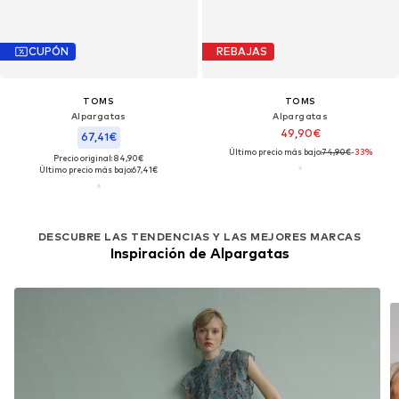
CUPÓN
REBAJAS
TOMS
TOMS
Alpargatas
Alpargatas
49,90€
67,41€
Último precio más bajo:
74,90€
-33%
Precio original: 84,90€
Último precio más bajo:
67,41€
DESCUBRE LAS TENDENCIAS Y LAS MEJORES MARCAS
Inspiración de Alpargatas