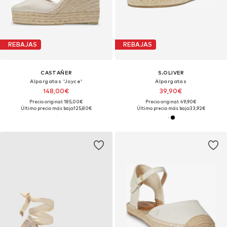
REBAJAS
REBAJAS
CASTAÑER
S.OLIVER
Alpargatas 'Joyce'
Alpargatas
148,00€
39,90€
Precio original: 185,00€
Precio original: 49,90€
Último precio más bajo:
125,80€
Último precio más bajo:
33,92€