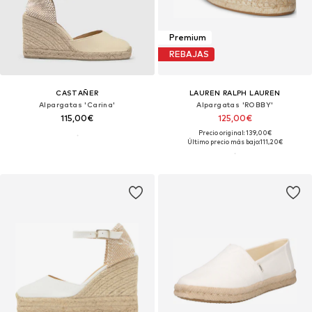
Premium
REBAJAS
CASTAÑER
LAUREN RALPH LAUREN
Alpargatas 'Carina'
Alpargatas 'ROBBY'
115,00€
125,00€
Precio original: 139,00€
Último precio más bajo:
111,20€