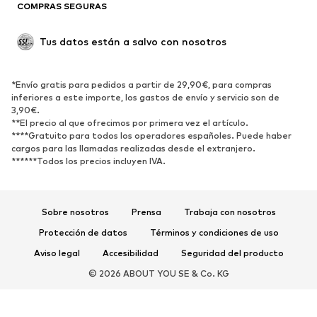
COMPRAS SEGURAS
Tallas grandes
Ropa de maternidad
Ocasiones
Exclusivo
Tus datos están a salvo con nosotros
Reciclado
ZAPATOS
*Envío gratis para pedidos a partir de 29,90€, para compras
inferiores a este importe, los gastos de envío y servicio son de
3,90€.
Nuevo
Tendencia
**El precio al que ofrecimos por primera vez el artículo.
Zapatillas de deporte
Botines
****Gratuito para todos los operadores españoles. Puede haber
cargos para las llamadas realizadas desde el extranjero.
Zapatos de tacón y plataforma
Botas
******Todos los precios incluyen IVA.
Sandalias
Zapatos bajos
Zapatos deportivos
Bailarinas
Sobre nosotros
Prensa
Trabaja con nosotros
Mules
Zapatillas de casa
Protección de datos
Términos y condiciones de uso
Exclusivo
Aviso legal
Accesibilidad
Seguridad del producto
DEPORTE
© 2026 ABOUT YOU SE & Co. KG
Ropa deportiva
Disciplinas deportivas
Zapatos deportivos
Mochilas deportivas y bolsos