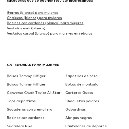
categorías que te podrían resultar interesantes:
Gorros (blanco) para mujeres
Chalecos (blanco) para mujeres
Botines con cordones (blanco) para mujeres
Vestidos midi (blanco)
Vestidos casual (blanco) para mujeres en rebajas
CATEGORÍAS PARA MUJERES
Bolsos Tommy Hilfiger
Zapatillas de casa
Bolsos Tommy Hilfiger
Botas de montaña
Converse Chuck Taylor All Star
Carteras Guess
Tops deportivos
Chaquetas polares
Sudaderas con cremallera
Gabardinas
Botines con cordones
Abrigos negros
Sudadera Nike
Pantalones de deporte