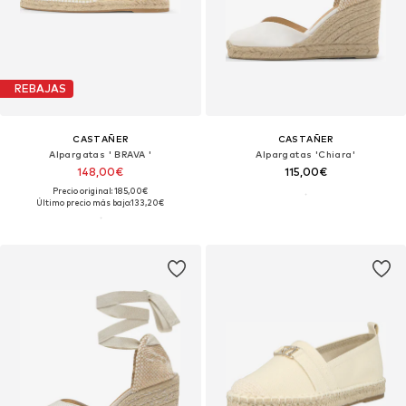
REBAJAS
CASTAÑER
CASTAÑER
Alpargatas ' BRAVA '
Alpargatas 'Chiara'
148,00€
115,00€
Precio original: 185,00€
Último precio más bajo:
133,20€