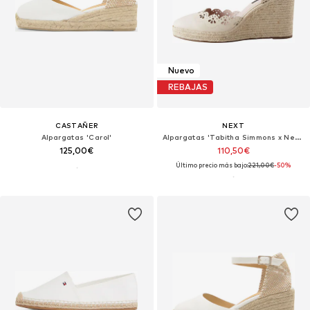
Nuevo
REBAJAS
CASTAÑER
NEXT
Alpargatas 'Carol'
Alpargatas 'Tabitha Simmons x Next Rosa'
125,00€
110,50€
Último precio más bajo:
221,00€
-50%