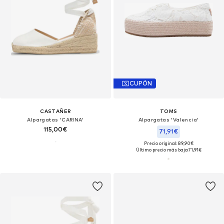
CUPÓN
CASTAÑER
TOMS
Alpargatas 'CARINA'
Alpargatas 'Valencia'
115,00€
71,91€
Precio original: 89,90€
Último precio más bajo:
71,91€