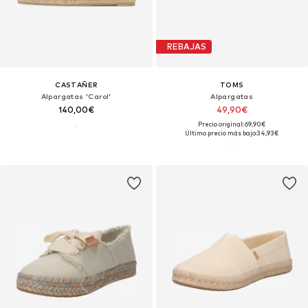
REBAJAS
CASTAÑER
TOMS
Alpargatas 'Carol'
Alpargatas
140,00€
49,90€
Precio original: 69,90€
Último precio más bajo:
34,93€