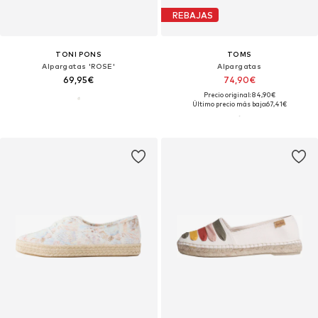
REBAJAS
TONI PONS
TOMS
Alpargatas 'ROSE'
Alpargatas
69,95€
74,90€
Precio original: 84,90€
Último precio más bajo:
67,41€