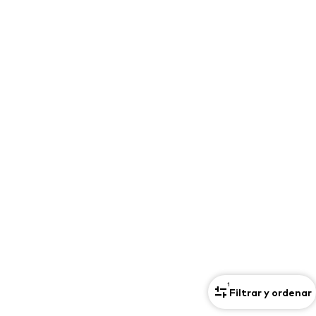
Complementos deportivos
COMPLEMENTOS
Nuevo
Bolsos y mochilas
Joyería
Chales y pañuelos
Sombreros y gorros
Cinturones
Carteras y estuches
Gafas de sol
Relojes
Accesorios para el hogar
Accesorios para el pelo
Guantes
Exclusivo
Reciclado
PREMIUM
Nuevo
Vestidos
Jeans
Camisetas y tops
1
Filtrar y ordenar
Pantalones
Chaquetas y abrigos