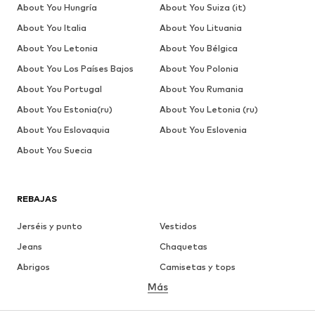
About You Hungría
About You Suiza (it)
About You Italia
About You Lituania
About You Letonia
About You Bélgica
About You Los Países Bajos
About You Polonia
About You Portugal
About You Rumania
About You Estonia(ru)
About You Letonia (ru)
About You Eslovaquia
About You Eslovenia
About You Suecia
REBAJAS
Jerséis y punto
Vestidos
Jeans
Chaquetas
Abrigos
Camisetas y tops
Más
Pantalones
Ropa interior
Faldas
Blusas y camisas