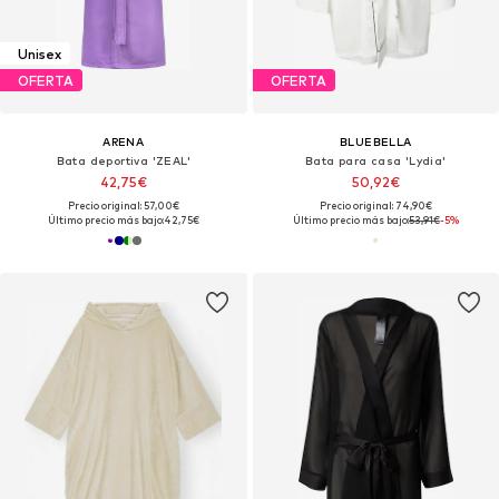
Unisex
OFERTA
OFERTA
ARENA
BLUEBELLA
Bata deportiva 'ZEAL'
Bata para casa 'Lydia'
42,75€
50,92€
Precio original: 57,00€
Precio original: 74,90€
Último precio más bajo:
42,75€
Último precio más bajo:
53,91€
-5%