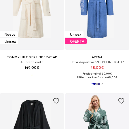
Nuevo
Unisex
Unisex
OFERTA
TOMMY HILFIGER UNDERWEAR
ARENA
Albornoz corto
Bata deportiva 'ZEPPELIN LIGHT'
149,00€
48,00€
Precio original: 60,00€
Último precio más bajo:
48,00€
+
1