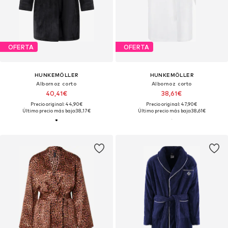
OFERTA
OFERTA
HUNKEMÖLLER
HUNKEMÖLLER
Albornoz corto
Albornoz corto
40,41€
38,61€
Precio original: 44,90€
Precio original: 47,90€
Último precio más bajo:
38,17€
Último precio más bajo:
38,61€