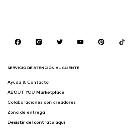
Sudaderas y sudaderas con
Blazers
capucha
Ropa de baño
Jumpsuits y monos
Tallas grandes
Ropa de maternidad
Zapatos
Deporte
Complementos
Premium
ROPA
SERVICIO DE ATENCIÓN AL CLIENTE
Nuevo
Tendencia
Ayuda & Contacto
Vestidos
Jeans
ABOUT YOU Marketplace
Camisetas y tops
Pantalones
Colaboraciones con creadores
Chaquetas
Jerséis y punto
Zona de entrega
Ropa interior
Blusas y camisas
Abrigos
Faldas
Desistir del contrato aquí 
Ropa de baño
Sudaderas
Blazers
Jumpsuits y monos