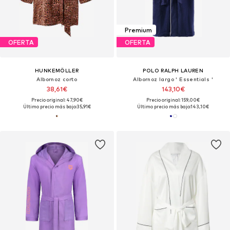
Premium
OFERTA
OFERTA
HUNKEMÖLLER
POLO RALPH LAUREN
Albornoz corto
Albornoz largo ' Essentials '
38,61€
143,10€
Precio original: 47,90€
Precio original: 159,00€
Último precio más bajo:
35,91€
Último precio más bajo:
143,10€