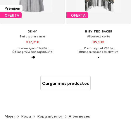
Premium
OFERTA
OFERTA
DKNY
B BY TED BAKER
Bata para casa
Albornoz corto
107,91€
89,10€
Precio original: 119,90€
Precio original: 99,00€
Último precio más bajo:
107,91€
Último precio más bajo:
89,10€
Cargar más productos
Mujer
Ropa
Ropa interior
Albornoces