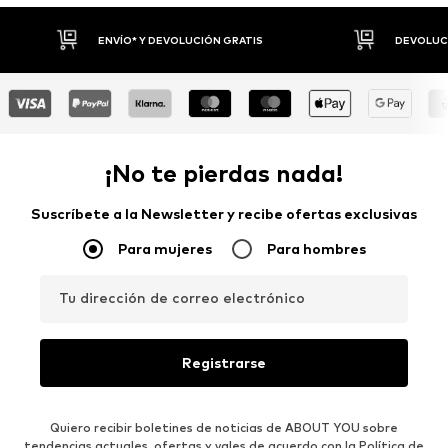
DEVOLUCIONES HASTA 30 DÍAS
P
¡No te pierdas nada!
Suscríbete a la Newsletter y recibe ofertas exclusivas
Para mujeres
Para hombres
Tu dirección de correo electrónico
Registrarse
Quiero recibir boletines de noticias de ABOUT YOU sobre
tendencias actuales, ofertas y vales de acuerdo con la
Política de