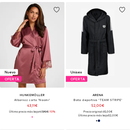
Nuevo
Unisex
OFERTA
OFERTA
HUNKEMÖLLER
ARENA
Albornoz corto 'Naomi'
Bata deportiva 'TEAM STRIPE'
43,11€
52,00€
Último precio más bajo:
47,90€
-10%
Precio original: 65,00€
Último precio más bajo:
52,00€