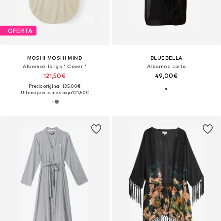
OFERTA
MOSHI MOSHI MIND
BLUEBELLA
Albornoz largo ' Cover '
Albornoz corto
121,50€
49,00€
Precio original: 135,00€
Último precio más bajo:
121,50€