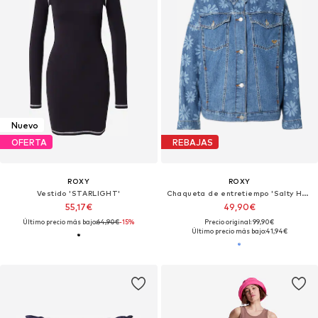
Nuevo
OFERTA
REBAJAS
ROXY
ROXY
Vestido 'STARLIGHT'
Chaqueta de entretiempo 'Salty Horizon'
55,17€
49,90€
Último precio más bajo:
64,90€
-15%
Precio original: 99,90€
Último precio más bajo:
41,94€