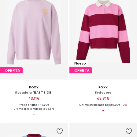
Nuevo
OFERTA
OFERTA
ROXY
ROXY
Sudadera 'EASTSIDE'
Sudadera
43,11€
62,91€
Precio original: 47,90€
Último precio más bajo:
69,90€
-10%
Último precio más bajo:
43,11€