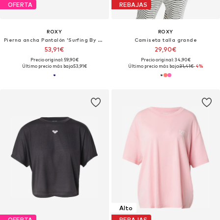
OFERTA
REBAJAS
ROXY
ROXY
Pierna ancha Pantalón 'Surfing By Sunlight'
Camiseta talla grande
53,91€
29,90€
Precio original: 59,90€
Precio original: 34,90€
Último precio más bajo:
53,91€
Último precio más bajo:
31,41€
-4%
Alto
OFERTA
REBAJAS