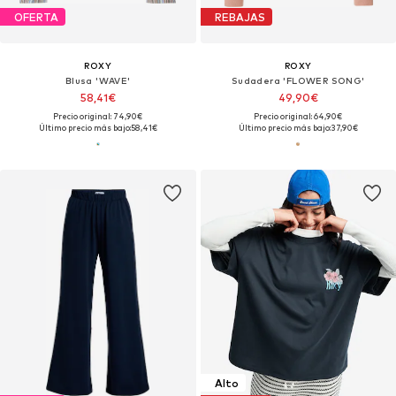
OFERTA
REBAJAS
ROXY
ROXY
Blusa 'WAVE'
Sudadera 'FLOWER SONG'
58,41€
49,90€
Precio original: 74,90€
Precio original: 64,90€
Último precio más bajo:
58,41€
Último precio más bajo:
37,90€
Alto