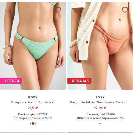
OFERTA
REBAJAS
ROXY
ROXY
Braga de bikini 'Sunshine'
Braga de bikini 'Beachside Bohemia'
21,51€
19,90€
Precio original: 39,90€
Precio original: 39,90€
Último precio más bajo:
21,51€
Último precio más bajo:
23,72€
-16%