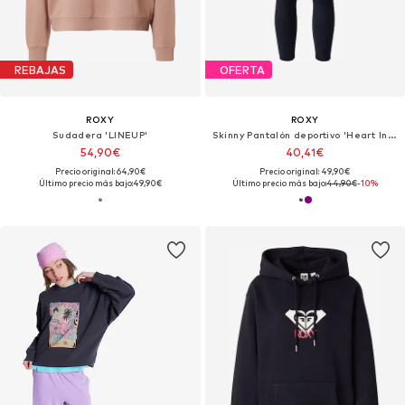
REBAJAS
OFERTA
ROXY
ROXY
Sudadera 'LINEUP'
Skinny Pantalón deportivo 'Heart Into'
54,90€
40,41€
Precio original: 64,90€
Precio original: 49,90€
Último precio más bajo:
49,90€
Último precio más bajo:
44,90€
-10%