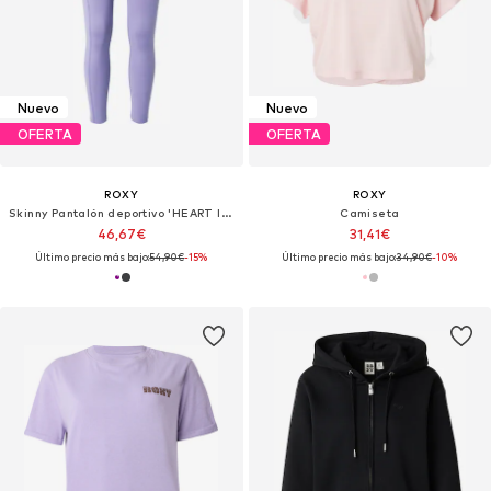
Nuevo
Nuevo
OFERTA
OFERTA
ROXY
ROXY
Skinny Pantalón deportivo 'HEART INTO'
Camiseta
46,67€
31,41€
Último precio más bajo:
54,90€
-15%
Último precio más bajo:
34,90€
-10%