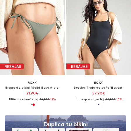
REBAJAS
REBAJAS
ROXY
ROXY
Braga de bikini 'Solid Essentials'
Bustier Traje de baño 'Essent'
21,90€
57,90€
Último precio más bajo:
24,90€
-12%
Último precio más bajo:
64,90€
-10%
Duplica tu bikini