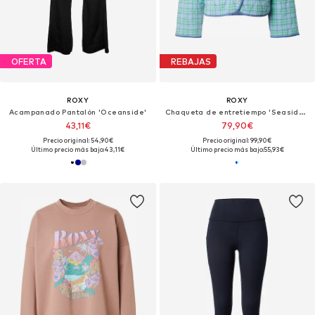
OFERTA
REBAJAS
ROXY
ROXY
Acampanado Pantalón 'Oceanside'
Chaqueta de entretiempo 'Seaside Resort'
43,11€
79,90€
Precio original: 54,90€
Precio original: 99,90€
Último precio más bajo:
43,11€
Último precio más bajo:
55,93€