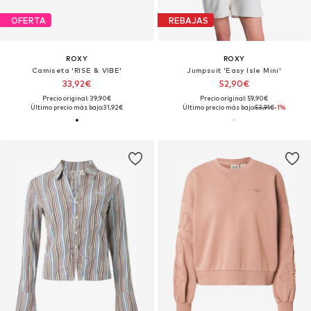
OFERTA
REBAJAS
ROXY
ROXY
Camiseta 'RISE & VIBE'
Jumpsuit 'Easy Isle Mini'
33,92€
52,90€
Precio original: 39,90€
Precio original: 59,90€
Último precio más bajo:
31,92€
Último precio más bajo:
53,91€
-1%