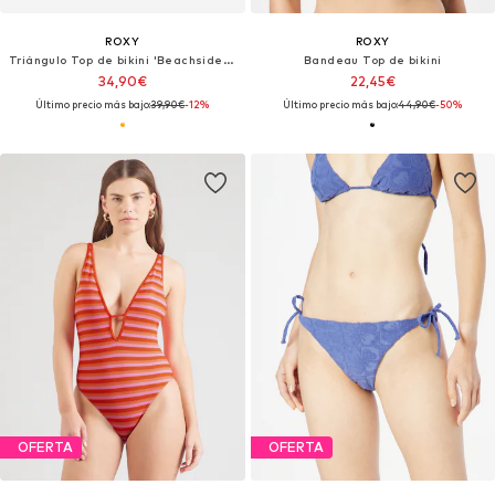
ROXY
ROXY
Triángulo Top de bikini 'Beachside Bohemia'
Bandeau Top de bikini
34,90€
22,45€
Último precio más bajo:
39,90€
-12%
Último precio más bajo:
44,90€
-50%
OFERTA
OFERTA