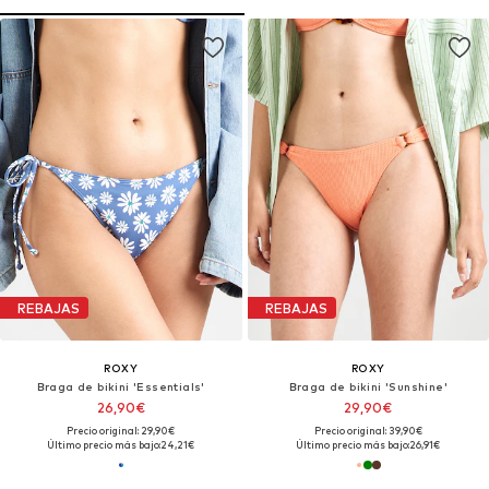
REBAJAS
REBAJAS
ROXY
ROXY
Braga de bikini 'Essentials'
Braga de bikini 'Sunshine'
26,90€
29,90€
Precio original: 29,90€
Precio original: 39,90€
Último precio más bajo:
24,21€
Último precio más bajo:
26,91€