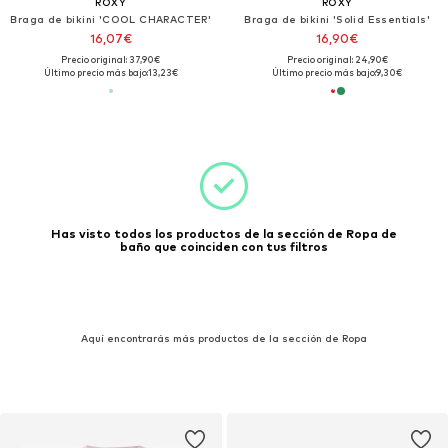
ROXY
ROXY
Braga de bikini 'COOL CHARACTER'
Braga de bikini 'Solid Essentials'
16,07€
16,90€
Precio original: 37,90€
Precio original: 24,90€
Último precio más bajo:
13,23€
Último precio más bajo:
9,30€
Has visto todos los productos de la sección de Ropa de
baño que coinciden con tus filtros
Aquí encontrarás más productos de la sección de Ropa