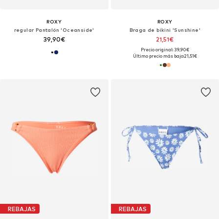
ROXY
ROXY
regular Pantalón 'Oceanside'
Braga de bikini 'Sunshine'
39,90€
21,51€
Precio original: 39,90€
Último precio más bajo:
21,51€
REBAJAS
REBAJAS