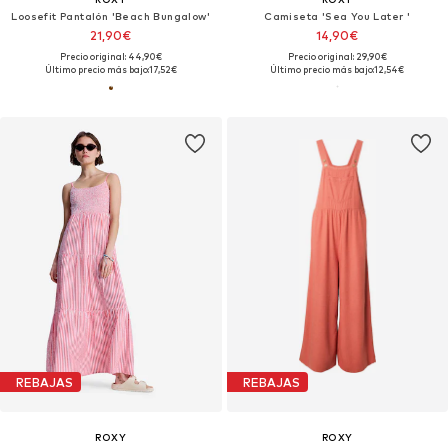
Loosefit Pantalón 'Beach Bungalow'
Camiseta 'Sea You Later '
21,90€
14,90€
Precio original: 44,90€
Precio original: 29,90€
Último precio más bajo:
17,52€
Último precio más bajo:
12,54€
REBAJAS
REBAJAS
ROXY
ROXY