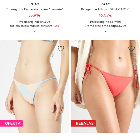
ROXY
ROXY
Triángulo Traje de baño 'Jasmin'
Braga de bikini 'SUN CLICK'
35,91€
16,07€
Precio original: 84,90€
Precio original: 37,90€
Último precio más bajo:
39,90€
-10%
Último precio más bajo:
13,23€
OFERTA
REBAJAS