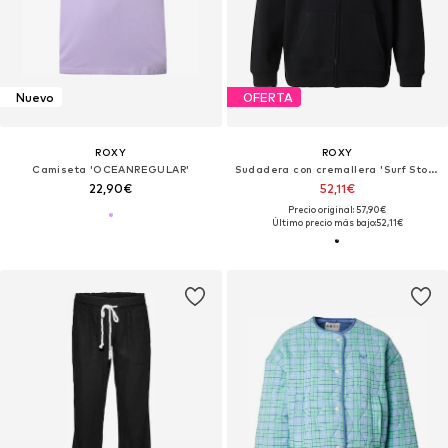
Nuevo
OFERTA
ROXY
ROXY
Camiseta 'OCEANREGULAR'
Sudadera con cremallera 'Surf Stoked'
22,90€
52,11€
Precio original: 57,90€
Último precio más bajo:
52,11€