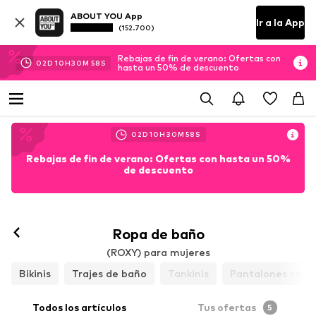
ABOUT YOU App
Ir a la App
(152.700)
Rebajas de fin de verano: Ofertas con
02
D
10
H
30
M
56
S
hasta un 50% de descuento
02
D
10
H
30
M
56
S
Rebajas de fin de verano: Ofertas con hasta un 50%
de descuento
Ropa de baño
(ROXY) para mujeres
Bikinis
Trajes de baño
Tankinis
Pantalones cort
Todos los artículos
Tus ofertas
5