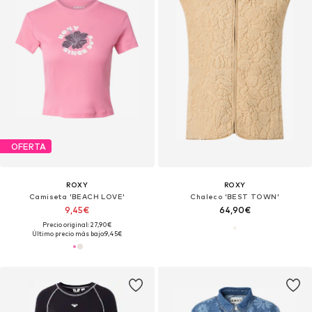
OFERTA
ROXY
ROXY
Camiseta 'BEACH LOVE'
Chaleco 'BEST TOWN'
9,45€
64,90€
Precio original: 27,90€
Último precio más bajo:
9,45€