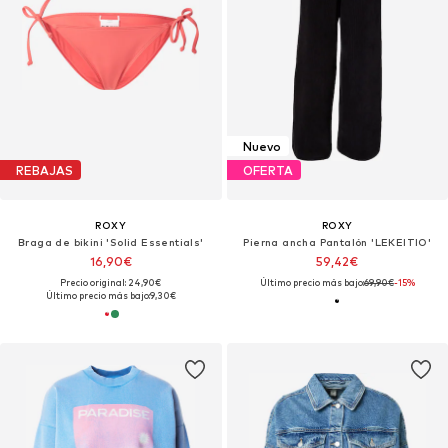
Nuevo
REBAJAS
OFERTA
ROXY
ROXY
Braga de bikini 'Solid Essentials'
Pierna ancha Pantalón 'LEKEITIO'
16,90€
59,42€
Precio original: 24,90€
Último precio más bajo:
69,90€
-15%
Último precio más bajo:
9,30€