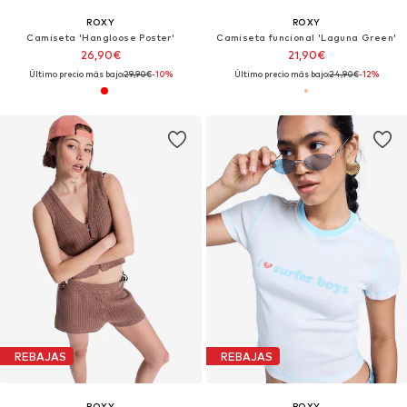
ROXY
ROXY
Camiseta 'Hangloose Poster'
Camiseta funcional 'Laguna Green'
26,90€
21,90€
Último precio más bajo:
29,90€
-10%
Último precio más bajo:
24,90€
-12%
REBAJAS
REBAJAS
ROXY
ROXY