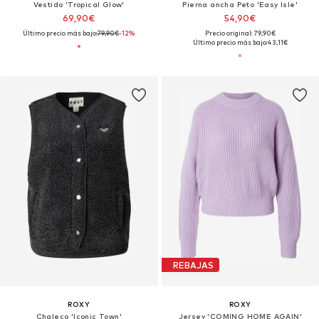
Vestido 'Tropical Glow'
Pierna ancha Peto 'Easy Isle'
69,90€
54,90€
Último precio más bajo:
79,90€
-12%
Precio original: 79,90€
Último precio más bajo:
43,11€
REBAJAS
ROXY
ROXY
Chaleco 'Iconic Town'
Jersey 'COMING HOME AGAIN'