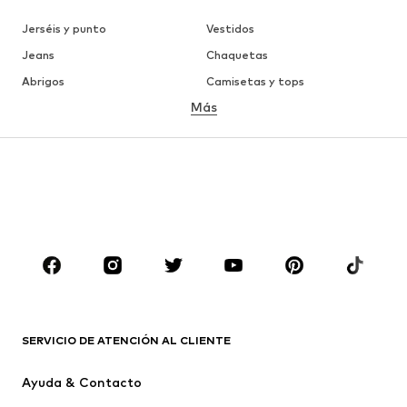
Jerséis y punto
Vestidos
Jeans
Chaquetas
Abrigos
Camisetas y tops
Más
Pantalones
Ropa interior
Faldas
Blusas y camisas
Sudaderas y sudaderas con
Blazers
capucha
Ropa de baño
Jumpsuits y monos
Tallas grandes
Ropa de maternidad
Zapatos
Deporte
Complementos
Premium
ROPA
SERVICIO DE ATENCIÓN AL CLIENTE
Nuevo
Tendencia
Ayuda & Contacto
Vestidos
Jeans