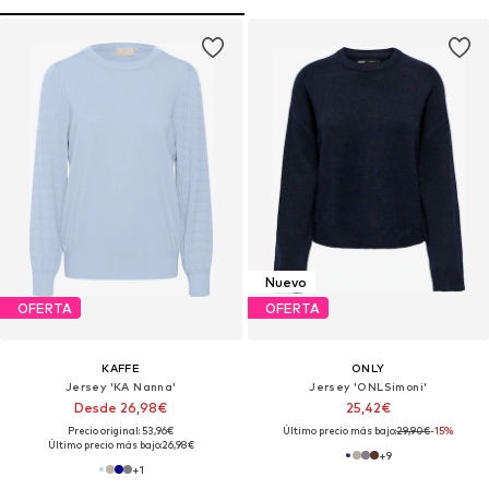
Nuevo
OFERTA
OFERTA
KAFFE
ONLY
Jersey 'KA Nanna'
Jersey 'ONLSimoni'
Desde 26,98€
25,42€
Precio original: 53,96€
Último precio más bajo:
29,90€
-15%
Último precio más bajo:
26,98€
+
9
+
1