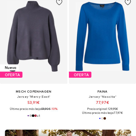
Nuevo
OFERTA
OFERTA
MSCH COPENHAGEN
FAINA
Jersey 'Mercy East'
Jersey 'Nascita'
53,91€
77,97€
Último precio más bajo:
59,90€
-10%
Precio original: 129,95€
Último precio más bajo:
77,97€
+
1