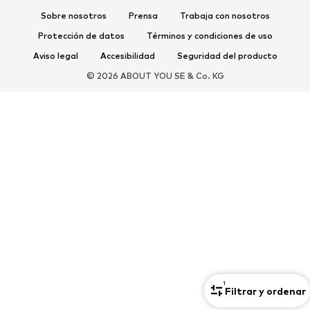
Sobre nosotros
Prensa
Trabaja con nosotros
Mules
Zapatillas de casa
Protección de datos
Términos y condiciones de uso
Exclusivo
Aviso legal
Accesibilidad
Seguridad del producto
DEPORTE
© 2026 ABOUT YOU SE & Co. KG
Ropa deportiva
Disciplinas deportivas
Zapatos deportivos
Mochilas deportivas y bolsos
Complementos deportivos
COMPLEMENTOS
Nuevo
Bolsos y mochilas
Joyería
Chales y pañuelos
Sombreros y gorros
Cinturones
Carteras y estuches
Gafas de sol
Relojes
Accesorios para el hogar
1
Filtrar y ordenar
Accesorios para el pelo
Guantes