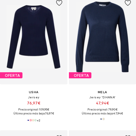
OFERTA
OFERTA
USHA
MELA
Jersey
Jersey 'DHANA'
76,97€
47,94€
Precio original: 109,95€
Precio original: 79,90€
Último precio más bajo:
76,97€
Último precio más bajo:
47,94€
+
2