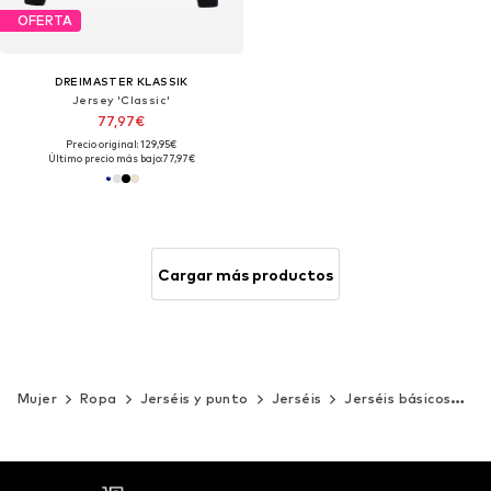
OFERTA
DREIMASTER KLASSIK
Jersey 'Classic'
77,97€
Precio original: 129,95€
Último precio más bajo:
77,97€
Cargar más productos
Mujer
Ropa
Jerséis y punto
Jerséis
Jerséis básicos
az