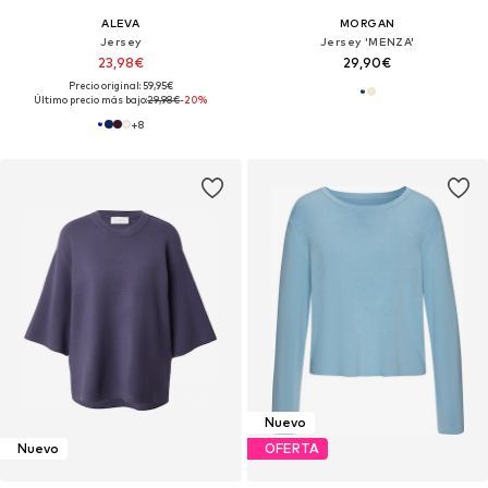
ALEVA
MORGAN
Jersey
Jersey 'MENZA'
23,98€
29,90€
Precio original: 59,95€
Último precio más bajo:
29,98€
-20%
+
8
Nuevo
Nuevo
OFERTA