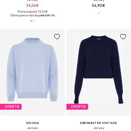
34,56€
54,90€
Precio original: 72,00€
Último precio más bajo:
36,72€
-5%
OFERTA
OFERTA
SIDONA
DREIMASTER VINTAGE
Jersey
Jersey