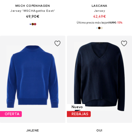
MSCH COPENHAGEN
LASCANA
Jersey 'MSCHAgatha East'
Jersey
49,90€
42,49€
Último precio más bajo:
49,99€
-15%
Nuevo
OFERTA
REBAJAS
JALENE
OUI