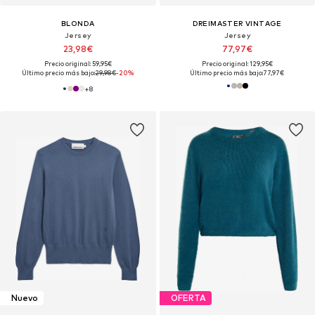
BLONDA
DREIMASTER VINTAGE
Jersey
Jersey
23,98€
77,97€
Precio original: 59,95€
Precio original: 129,95€
Último precio más bajo:
29,98€
-20%
Último precio más bajo:
77,97€
+
8
Nuevo
OFERTA