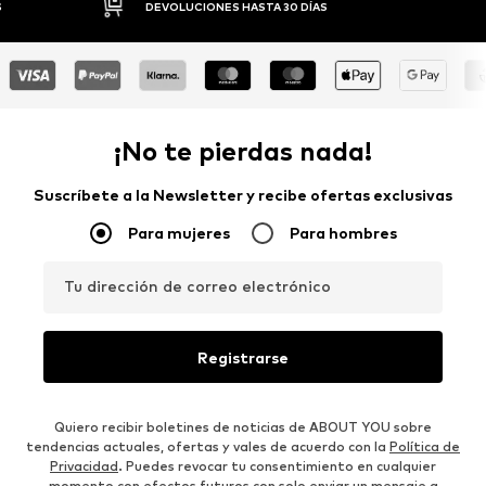
DEVOLUCIONES HASTA 30 DÍAS
P
¡No te pierdas nada!
Suscríbete a la Newsletter y recibe ofertas exclusivas
Para mujeres
Para hombres
Tu dirección de correo electrónico
Registrarse
Quiero recibir boletines de noticias de ABOUT YOU sobre
tendencias actuales, ofertas y vales de acuerdo con la
Política de
Privacidad
. Puedes revocar tu consentimiento en cualquier
momento con efectos futuros con solo enviar un mensaje a