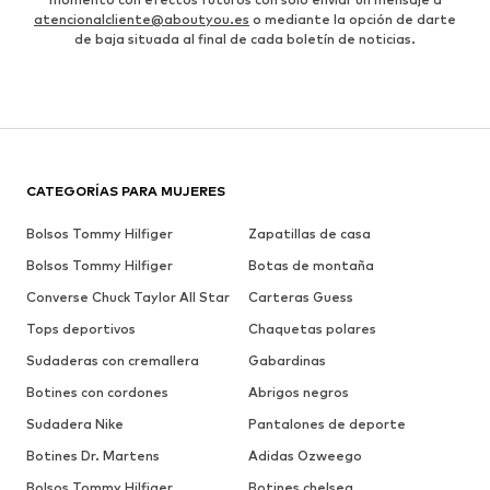
atencionalcliente@aboutyou.es
o mediante la opción de darte
de baja situada al final de cada boletín de noticias.
CATEGORÍAS PARA MUJERES
Bolsos Tommy Hilfiger
Zapatillas de casa
Bolsos Tommy Hilfiger
Botas de montaña
Converse Chuck Taylor All Star
Carteras Guess
Tops deportivos
Chaquetas polares
Sudaderas con cremallera
Gabardinas
Botines con cordones
Abrigos negros
Sudadera Nike
Pantalones de deporte
Botines Dr. Martens
Adidas Ozweego
Bolsos Tommy Hilfiger
Botines chelsea