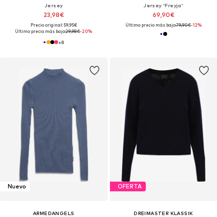
Jersey
Jersey 'Freyja'
23,98€
69,90€
Precio original: 59,95€
Último precio más bajo:
79,90€
-12%
Último precio más bajo:
29,98€
-20%
+
8
Nuevo
OFERTA
ARMEDANGELS
DREIMASTER KLASSIK