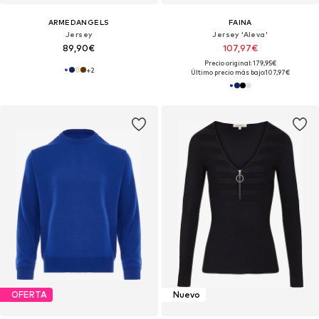
ARMEDANGELS
FAINA
Jersey
Jersey 'Aleva'
89,90€
107,97€
Precio original: 179,95€
+
2
Último precio más bajo:
107,97€
OFERTA
Nuevo