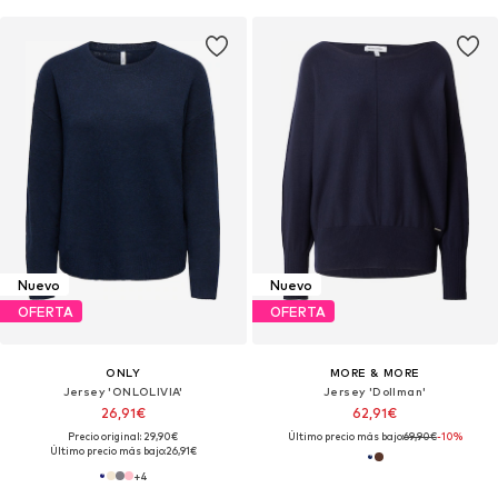
Nuevo
Nuevo
OFERTA
OFERTA
ONLY
MORE & MORE
Jersey 'ONLOLIVIA'
Jersey 'Dollman'
26,91€
62,91€
Precio original: 29,90€
Último precio más bajo:
69,90€
-10%
Último precio más bajo:
26,91€
+
4