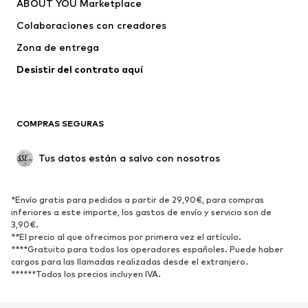
ABOUT YOU Marketplace
Camisetas y tops
Pantalones
Colaboraciones con creadores
Chaquetas
Jerséis y punto
Zona de entrega
Ropa interior
Blusas y camisas
Abrigos
Faldas
Desistir del contrato aquí 
Ropa de baño
Sudaderas
Blazers
Jumpsuits y monos
COMPRAS SEGURAS
Tallas grandes
Ropa de maternidad
Ocasiones
Exclusivo
Tus datos están a salvo con nosotros
Reciclado
ZAPATOS
*Envío gratis para pedidos a partir de 29,90€, para compras
inferiores a este importe, los gastos de envío y servicio son de
3,90€.
Nuevo
Tendencia
**El precio al que ofrecimos por primera vez el artículo.
Zapatillas de deporte
Botines
****Gratuito para todos los operadores españoles. Puede haber
cargos para las llamadas realizadas desde el extranjero.
Zapatos de tacón y plataforma
Botas
******Todos los precios incluyen IVA.
Sandalias
Zapatos bajos
Zapatos deportivos
Bailarinas