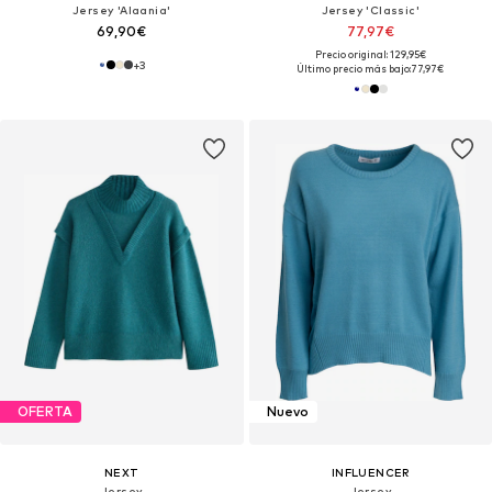
Jersey 'Alaania'
Jersey 'Classic'
69,90€
77,97€
Precio original: 129,95€
+
3
Último precio más bajo:
77,97€
OFERTA
Nuevo
NEXT
INFLUENCER
Jersey
Jersey