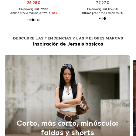
26,98€
77,97€
Precio original: 59,95€
Precio original: 129,95€
Último precio más bajo:
29,98€
-10%
Último precio más bajo:
77,97€
+
8
DESCUBRE LAS TENDENCIAS Y LAS MEJORES MARCAS
Inspiración de Jerséis básicos
Corto, más corto, minúsculo:
faldas y shorts