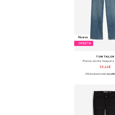
Nuevo
OFERTA
TOM TAILOR
Pierna ancha Vaquero
59,42€
Último precio más bajo:
69
Disponible en muchas
Añadir a la c