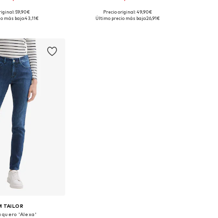
riginal: 59,90€
Precio original: 49,90€
en muchas tallas
Tallas disponibles: 28 x 30, 32 x 32
io más bajo:
43,11€
Último precio más bajo:
26,91€
 a la cesta
Añadir a la cesta
 TAILOR
aquero 'Alexa'