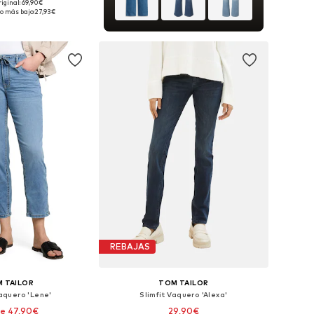
riginal: 69,90€
en muchas tallas
o más bajo:
27,93€
 a la cesta
REBAJAS
 TAILOR
TOM TAILOR
Vaquero 'Lene'
Slimfit Vaquero 'Alexa'
e 47,90€
29,90€