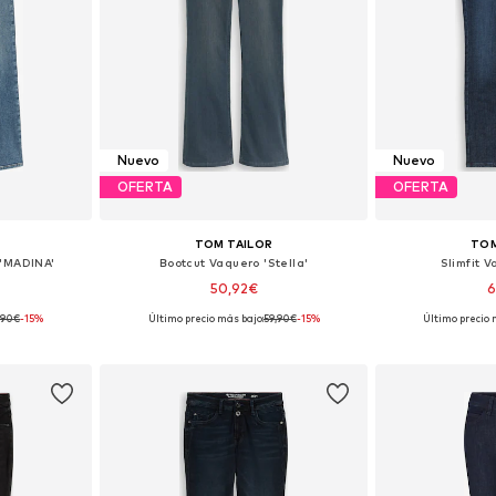
Nuevo
Nuevo
OFERTA
OFERTA
TOM TAILOR
TOM
 'MADINA'
Bootcut Vaquero 'Stella'
Slimfit 
50,92€
6
,90€
-15%
Último precio más bajo:
59,90€
-15%
Último precio 
 tallas
Disponible en muchas tallas
Disponible 
esta
Añadir a la cesta
Añadir