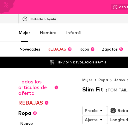
02
D
Contacto & Ayuda
Mujer
Hombre
Infantil
Novedades
REBAJAS
Ropa
Zapatos
ENVÍO* Y DEVOLUCIÓN GRATIS
Mujer
Ropa
Jeans
Todos los
artículos de
Slim Fit
(TOM TAIL
oferta
REBAJAS
Precio
Reba
Ropa
Ajuste
Longitud
Nuevo