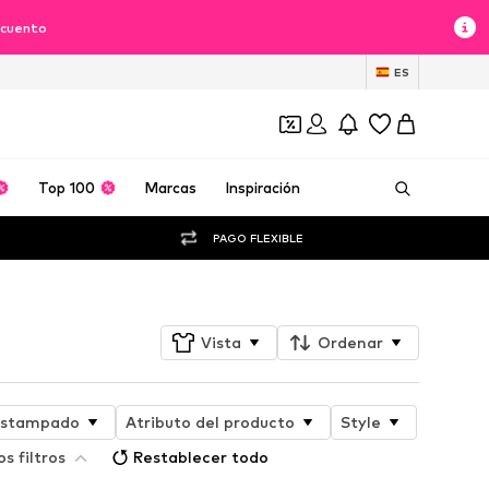
scuento
ES
Top 100
Marcas
Inspiración
PAGO FLEXIBLE
Vista
Ordenar
stampado
Atributo del producto
Style
s filtros
Restablecer todo