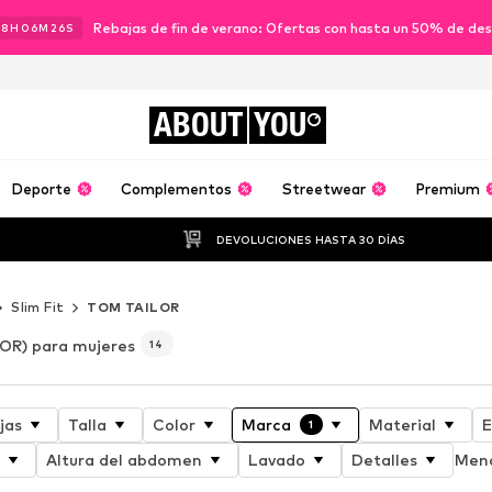
Rebajas de fin de verano: Ofertas con hasta un 50% de de
18
H
06
M
24
S
ABOUT
YOU
Deporte
Complementos
Streetwear
Premium
DEVOLUCIONES HASTA 30 DÍAS
Slim Fit
TOM TAILOR
OR) para mujeres
14
jas
Talla
Color
Marca
Material
E
1
Altura del abdomen
Lavado
Detalles
Meno