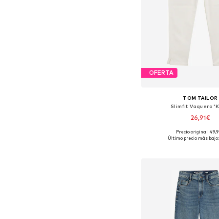
OFERTA
TOM TAILOR
Slimfit Vaquero '
26,91€
Precio original: 49,
Disponible en muchas
Último precio más bajo:
Añadir a la c