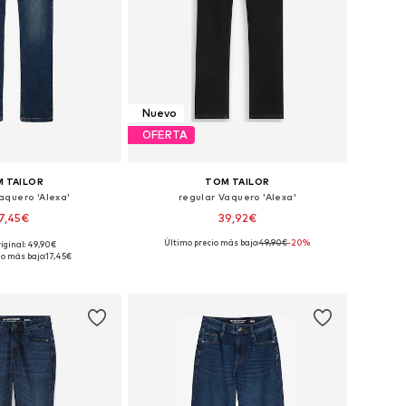
Nuevo
OFERTA
 TAILOR
TOM TAILOR
aquero 'Alexa'
regular Vaquero 'Alexa'
7,45€
39,92€
+
1
Último precio más bajo:
+
49,90€
1
-20%
riginal: 49,90€
en muchas tallas
Disponible en muchas tallas
io más bajo:
17,45€
 a la cesta
Añadir a la cesta