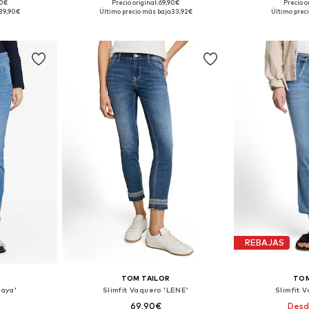
90€
Precio original: 69,90€
Precio o
 tallas
Disponible en muchas tallas
Disponible 
39,90€
Último precio más bajo:
33,92€
Último preci
esta
Añadir a la cesta
Añadir
REBAJAS
TOM TAILOR
TOM
Maya'
Slimfit Vaquero 'LENE'
Slimfit 
69,90€
Desd