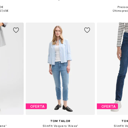
90€
Precio o
2 x 30, 32 x 32
Disponible en muchas tallas
Disponible 
27,45€
Último prec
esta
Añadir a la cesta
Añadir
OFERTA
OFERTA
TOM TAILOR
TOM
Lene'
Slimfit Vaquero 'Alexa'
Slimfit V