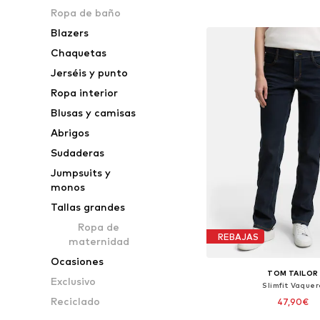
Añadir a la c
Ropa de baño
Blazers
Chaquetas
Jerséis y punto
Ropa interior
Blusas y camisas
Abrigos
Sudaderas
Jumpsuits y
monos
Tallas grandes
Ropa de
REBAJAS
maternidad
Ocasiones
TOM TAILOR
Exclusivo
Slimfit Vaquer
Reciclado
47,90€