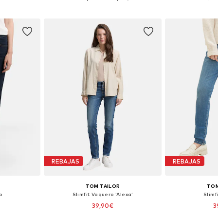
esta
Añadir a la cesta
Añadir
REBAJAS
REBAJAS
TOM TAILOR
TOM
o
Slimfit Vaquero 'Alexa'
Slimf
39,90€
3