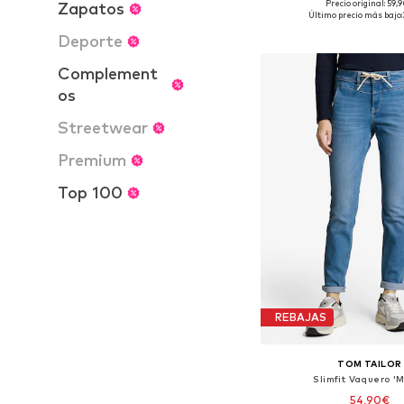
Precio original: 59,
Zapatos
Disponible en muchas
Último precio más bajo:
Añadir a la c
Deporte
Complement
os
Streetwear
Premium
Top 100
REBAJAS
TOM TAILOR
Slimfit Vaquero '
54,90€