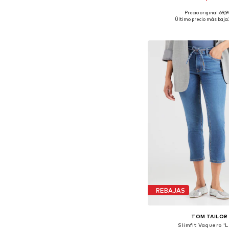
Precio original: 69,
Tallas disponibles: 29 x 32, 3
Último precio más bajo:
Añadir a la c
REBAJAS
TOM TAILOR
Slimfit Vaquero '