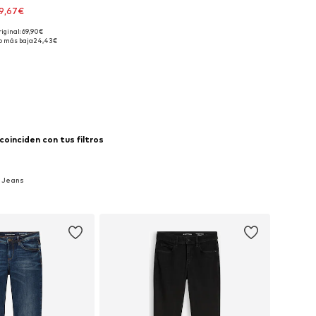
9,67€
riginal: 69,90€
onibles: 26 x 30
o más bajo:
24,43€
 a la cesta
coinciden con tus filtros
e Jeans