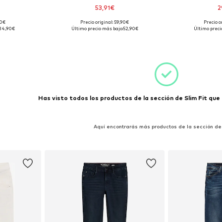
53,91€
2
90€
Precio original: 59,90€
Precio o
7 x 26
Tallas disponibles: 26 x 26, 27 x 26
Tallas disp
34,90€
Último precio más bajo:
52,90€
Último preci
esta
Añadir a la cesta
Añadir
Has visto todos los productos de la sección de Slim Fit que 
Aquí encontrarás más productos de la sección d