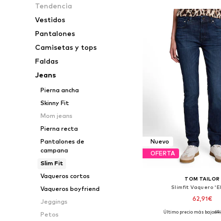
Tendencia
Vestidos
Pantalones
Camisetas y tops
Faldas
Jeans
Pierna ancha
Skinny Fit
Mom jeans
Pierna recta
Pantalones de
Nuevo
campana
OFERTA
Slim Fit
Vaqueros cortos
TOM TAILOR
Slimfit Vaquero '
Vaqueros boyfriend
62,91€
Jeggings
Último precio más bajo:
69
Petos
Disponible en muchas