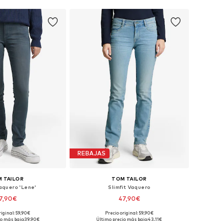
REBAJAS
 TAILOR
TOM TAILOR
Vaquero 'Lene'
Slimfit Vaquero
7,90€
47,90€
riginal: 59,90€
Precio original: 59,90€
en muchas tallas
Disponible en muchas tallas
o más bajo:
39,90€
Último precio más bajo:
43,11€