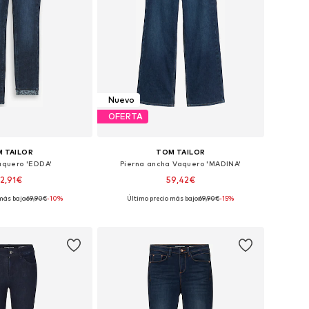
Nuevo
OFERTA
 TAILOR
TOM TAILOR
Vaquero 'EDDA'
Pierna ancha Vaquero 'MADINA'
2,91€
59,42€
más bajo:
69,90€
-10%
Último precio más bajo:
69,90€
-15%
en muchas tallas
Disponible en muchas tallas
 a la cesta
Añadir a la cesta