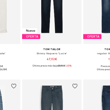
Nuevo
OFERTA
OFERTA
TOM TAILOR
TOM
Kate'
Skinny Vaquero 'Lucie'
regular V
47,92€
1
Último precio más bajo:
59,90€
-20%
90€
Precio o
 tallas
Disponible en muchas tallas
Disponible 
26,18€
Último prec
esta
Añadir a la cesta
Añadir