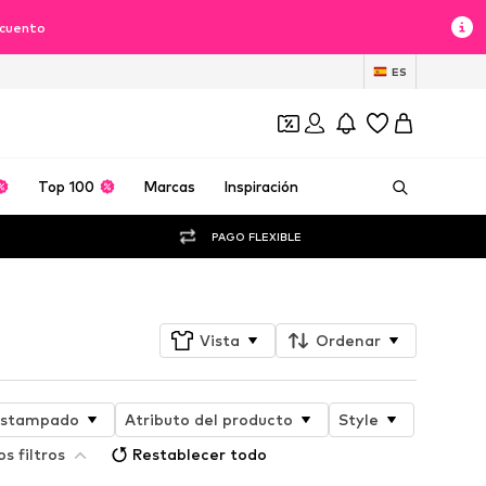
scuento
ES
Top 100
Marcas
Inspiración
PAGO FLEXIBLE
Vista
Ordenar
stampado
Atributo del producto
Style
s filtros
Restablecer todo