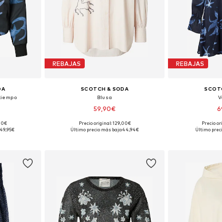
REBAJAS
REBAJAS
DA
SCOTCH & SODA
SCOT
tiempo
Blusa
V
59,90€
6
,00€
Precio original: 129,00€
Precio or
 S, M, L
Tallas disponibles: XS, S, M, L
Tallas disponi
49,95€
Último precio más bajo:
44,94€
Último prec
esta
Añadir a la cesta
Añadir