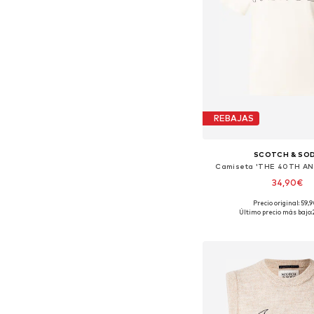
REBAJAS
SCOTCH & SO
Camiseta 'THE 40TH AN
34,90€
Precio original: 59,
Tallas disponibles:
Último precio más bajo:
Añadir a la c