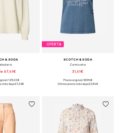
OFERTA
CH & SODA
SCOTCH & SODA
dadera
Camiseta
e 67,41€
31,41€
iginal: 129,00€
Precio original: 59,90€
onibles: XS, S, M
Tallas disponibles: XS, S, M
o más bajo:
37,45€
Último precio más bajo:
23,94€
 a la cesta
Añadir a la cesta