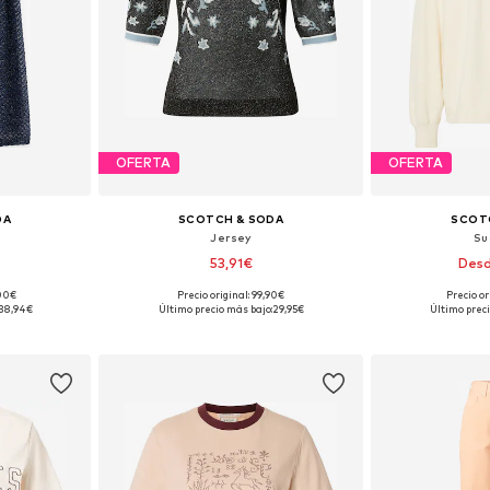
OFERTA
OFERTA
DA
SCOTCH & SODA
SCOT
Jersey
Su
53,91€
Desd
,00€
Precio original: 99,90€
Precio or
38, 40
Tallas disponibles: XS, S, M
Tallas disp
38,94€
Último precio más bajo:
29,95€
Último preci
esta
Añadir a la cesta
Añadir