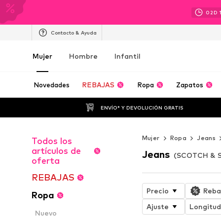
02
D
Contacto & Ayuda
Mujer
Hombre
Infantil
Novedades
REBAJAS
Ropa
Zapatos
ENVÍO* Y DEVOLUCIÓN GRATIS
Mujer
Ropa
Jeans
Todos los
artículos de
Jeans
(SCOTCH & S
oferta
REBAJAS
Precio
Reba
Ropa
Ajuste
Longitud
Nuevo