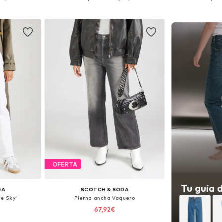
esta
Añadir a la cesta
Añadir
OFERTA
Tu guía 
DA
SCOTCH & SODA
e Sky'
Pierna ancha Vaquero
67,92€