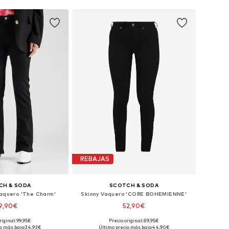
REBAJAS
CH & SODA
SCOTCH & SODA
quero 'The Charm'
Skinny Vaquero 'CORE BOHEMIENNE'
9,90€
52,90€
riginal: 99,95€
Precio original: 89,95€
 26 x 32, 27 x 32, 31 x 32
Tallas disponibles: 24 x 32, 25 x 32, 26 x 32, 26 x 34, 27 x 34
o más bajo:
34,93€
Último precio más bajo:
44,90€