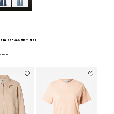
inciden con tus filtros
e Ropa