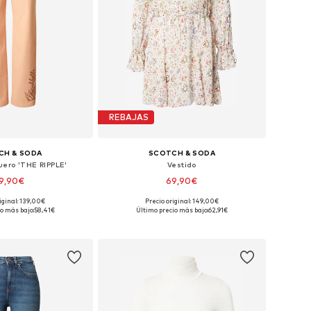
REBAJAS
CH & SODA
SCOTCH & SODA
uero 'THE RIPPLE'
Vestido
9,90€
69,90€
iginal: 139,00€
Precio original: 149,00€
en muchas tallas
Tallas disponibles: 36, 38, 42
o más bajo:
58,41€
Último precio más bajo:
62,91€
 a la cesta
Añadir a la cesta