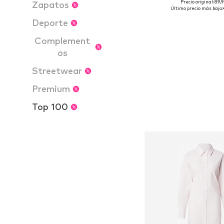
Precio original: 89,
Zapatos
Tallas disponibles: 25 x 
Último precio más bajo:
Añadir a la c
Deporte
Complement
os
Streetwear
Premium
Top 100