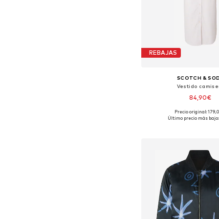
REBAJAS
SCOTCH & SO
Vestido camise
84,90€
Precio original: 179
Tallas disponibles: 38
Último precio más bajo:
Añadir a la c