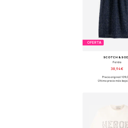
OFERTA
SCOTCH & SO
Falda
38,94€
Precio original: 109
Tallas disponibles: 
Último precio más bajo:
Añadir a la c