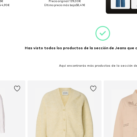
95€
Precio original: 139,00€
32, 26 x 32
Tallas disponibles: 27 x 32
44,90€
Último precio más bajo:
58,41€
esta
Añadir a la cesta
Has visto todos los productos de la sección de Jeans que co
Aquí encontrarás más productos de la sección d