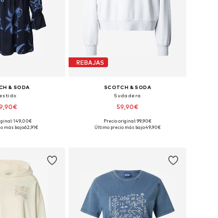
REBAJAS
CH & SODA
SCOTCH & SODA
estido
Sudadera
9,90€
59,90€
iginal: 149,00€
Precio original: 99,90€
bles: 36, 38, 40, 42
Tallas disponibles: S, M
io más bajo:
62,91€
Último precio más bajo:
49,90€
 a la cesta
Añadir a la cesta