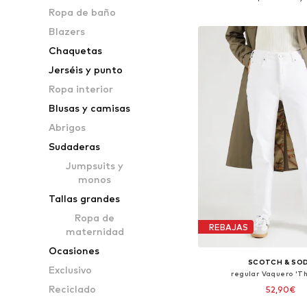
Añadir a la c
Ropa de baño
Blazers
Chaquetas
Jerséis y punto
Ropa interior
Blusas y camisas
Abrigos
Sudaderas
Jumpsuits y
monos
Tallas grandes
Ropa de
REBAJAS
maternidad
Ocasiones
SCOTCH & SO
Exclusivo
regular Vaquero 'Th
Reciclado
52,90€