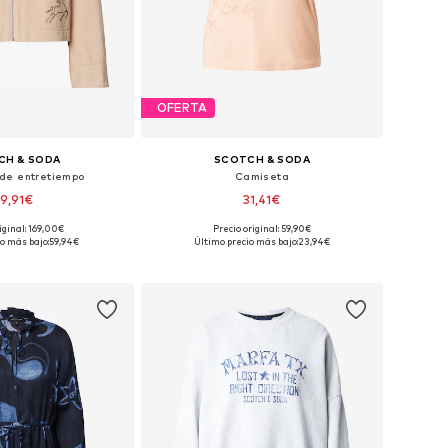
OFERTA
CH & SODA
SCOTCH & SODA
de entretiempo
Camiseta
9,91€
31,41€
iginal: 169,00€
Precio original: 59,90€
ibles: XS, S, M, L
Tallas disponibles: XS, S, M, L, XL
o más bajo:
59,94€
Último precio más bajo:
23,94€
 a la cesta
Añadir a la cesta