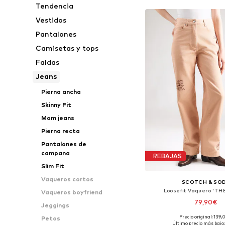
Tendencia
Vestidos
Pantalones
Camisetas y tops
Faldas
Jeans
Pierna ancha
Skinny Fit
Mom jeans
Pierna recta
Pantalones de
campana
REBAJAS
Slim Fit
Vaqueros cortos
SCOTCH & SO
Loosefit Vaquero 'THE
Vaqueros boyfriend
79,90€
Jeggings
Precio original: 139
Petos
Disponible en muchas
Último precio más bajo: