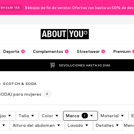
Rebajas de fin de verano: Ofertas con hasta un 50% de de
15
H
34
M
13
S
ABOUT
YOU
Deporte
Complementos
Streetwear
Premium
DEVOLUCIONES HASTA 30 DÍAS
SCOTCH & SODA
ODA) para mujeres
6
jas
Talla
Color
Marca
Material
E
1
Altura del abdomen
Lavado
Detalles
Meno