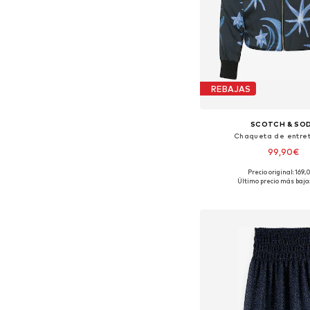
REBAJAS
SCOTCH & SO
Chaqueta de entre
99,90€
Precio original: 169
Tallas disponibles: XS,
Último precio más bajo:
Añadir a la c