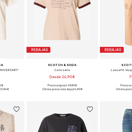
REBAJAS
REBAJAS
DA
SCOTCH & SODA
SCOT
NIVERSARY'
Camiseta
Loosefit Vaq
Desde 24,90€
7
90€
Precio original: 49,90€
Precio or
 S, M
Tallas disponibles: XS, S, M
Disponible 
20,94€
Último precio más bajo:
24,90€
Último preci
esta
Añadir a la cesta
Añadir