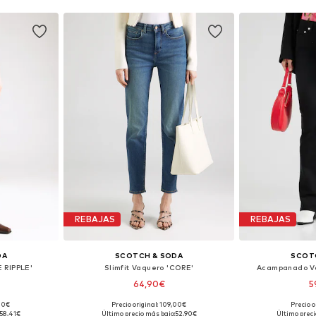
REBAJAS
REBAJAS
DA
SCOTCH & SODA
SCOT
 RIPPLE'
Slimfit Vaquero 'CORE'
Acampanado Va
64,90€
5
,00€
Precio original: 109,00€
Precio o
 tallas
Tallas disponibles: 24 x 32, 27 x 30, 28 x 32, 31 x 32
Tallas disponibles:
58,41€
Último precio más bajo:
52,90€
Último preci