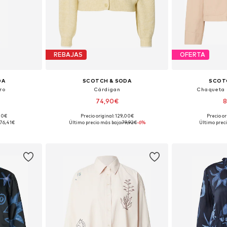
REBAJAS
OFERTA
DA
SCOTCH & SODA
SCOT
ro
Cárdigan
Chaqueta 
74,90€
8
,00€
Precio original: 129,00€
Precio or
, 40, 42
Tallas disponibles: XS, S, M, L
Tallas dispon
76,41€
Último precio más bajo:
79,92€
-6%
Último preci
esta
Añadir a la cesta
Añadir