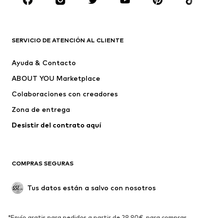
Complementos
Premium
ROPA
SERVICIO DE ATENCIÓN AL CLIENTE
Nuevo
Tendencia
Ayuda & Contacto
Vestidos
Jeans
ABOUT YOU Marketplace
Camisetas y tops
Pantalones
Colaboraciones con creadores
Chaquetas
Jerséis y punto
Zona de entrega
Ropa interior
Blusas y camisas
Abrigos
Faldas
Desistir del contrato aquí 
Ropa de baño
Sudaderas
Blazers
Jumpsuits y monos
COMPRAS SEGURAS
Tallas grandes
Ropa de maternidad
Ocasiones
Exclusivo
Tus datos están a salvo con nosotros
Reciclado
ZAPATOS
*Envío gratis para pedidos a partir de 29,90€, para compras