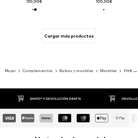
130,00€
100,00€
Cargar más productos
Mujer
Complementos
Bolsos y mochilas
Mochilas
THE NORTH FACE
DEVOLUCIONES HASTA 30 DÍAS
P