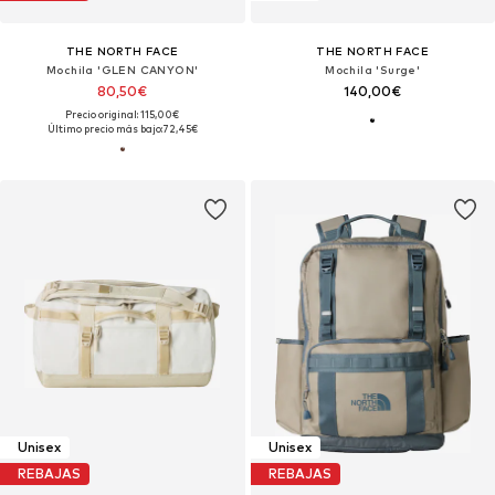
THE NORTH FACE
THE NORTH FACE
Mochila 'GLEN CANYON'
Mochila 'Surge'
80,50€
140,00€
Precio original: 115,00€
Último precio más bajo:
72,45€
Unisex
Unisex
REBAJAS
REBAJAS