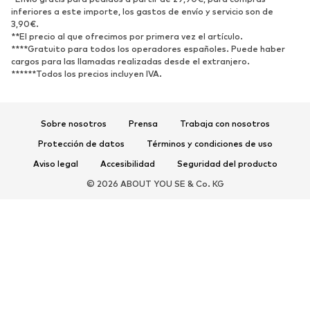
inferiores a este importe, los gastos de envío y servicio son de
3,90€.
Nuevo
Tendencia
**El precio al que ofrecimos por primera vez el artículo.
Zapatillas de deporte
Botines
****Gratuito para todos los operadores españoles. Puede haber
cargos para las llamadas realizadas desde el extranjero.
Zapatos de tacón y plataforma
Botas
******Todos los precios incluyen IVA.
Sandalias
Zapatos bajos
Zapatos deportivos
Bailarinas
Sobre nosotros
Prensa
Trabaja con nosotros
Mules
Zapatillas de casa
Protección de datos
Términos y condiciones de uso
Exclusivo
Aviso legal
Accesibilidad
Seguridad del producto
DEPORTE
© 2026 ABOUT YOU SE & Co. KG
Ropa deportiva
Disciplinas deportivas
Zapatos deportivos
Mochilas deportivas y bolsos
Complementos deportivos
COMPLEMENTOS
Nuevo
Bolsos y mochilas