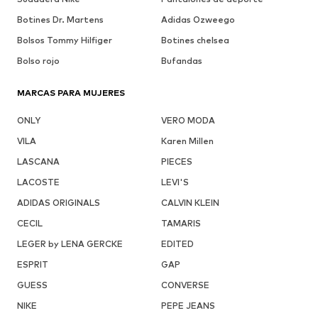
Botines Dr. Martens
Adidas Ozweego
Bolsos Tommy Hilfiger
Botines chelsea
Bolso rojo
Bufandas
MARCAS PARA MUJERES
ONLY
VERO MODA
VILA
Karen Millen
LASCANA
PIECES
LACOSTE
LEVI'S
ADIDAS ORIGINALS
CALVIN KLEIN
CECIL
TAMARIS
LEGER by LENA GERCKE
EDITED
ESPRIT
GAP
GUESS
CONVERSE
NIKE
PEPE JEANS