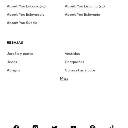
About You Estonia(ru)
About You Letonia (ru)
About You Eslovaquia
About You Eslovenia
About You Suecia
REBAJAS
Jerséis y punto
Vestidos
Jeans
Chaquetas
Abrigos
Camisetas y tops
Más
Pantalones
Ropa interior
Faldas
Blusas y camisas
Sudaderas y sudaderas con
Blazers
capucha
Ropa de baño
Jumpsuits y monos
Tallas grandes
Ropa de maternidad
Zapatos
Deporte