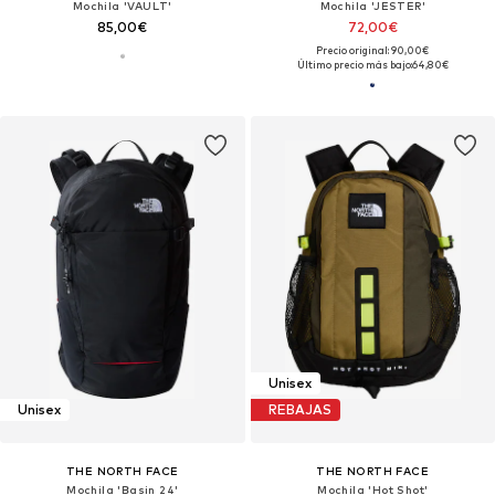
Mochila 'VAULT'
Mochila 'JESTER'
85,00€
72,00€
Precio original: 90,00€
Último precio más bajo:
64,80€
Unisex
Unisex
REBAJAS
THE NORTH FACE
THE NORTH FACE
Mochila 'Basin 24'
Mochila 'Hot Shot'