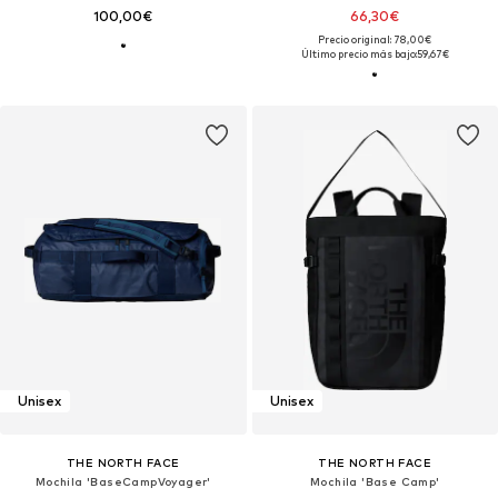
100,00€
66,30€
Precio original: 78,00€
Último precio más bajo:
59,67€
Unisex
Unisex
THE NORTH FACE
THE NORTH FACE
Mochila 'BaseCampVoyager'
Mochila 'Base Camp'