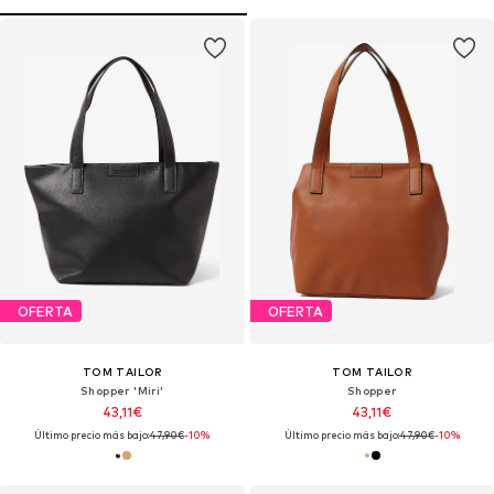
OFERTA
OFERTA
TOM TAILOR
TOM TAILOR
Shopper 'Miri'
Shopper
43,11€
43,11€
Último precio más bajo:
47,90€
-10%
Último precio más bajo:
47,90€
-10%