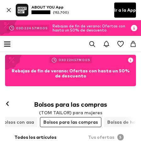
ABOUT YOU App
Ir a la App
(152.700)
Rebajas de fin de verano: Ofertas con
03
D
22
H
56
M
59
S
hasta un 50% de descuento
03
D
22
H
56
M
59
S
Rebajas de fin de verano: Ofertas con hasta un 50%
de descuento
Bolsos para las compras
(TOM TAILOR) para mujeres
Bolsos con asa
Bolsos para las compras
Bolsos de hom
Todos los artículos
Tus ofertas
5