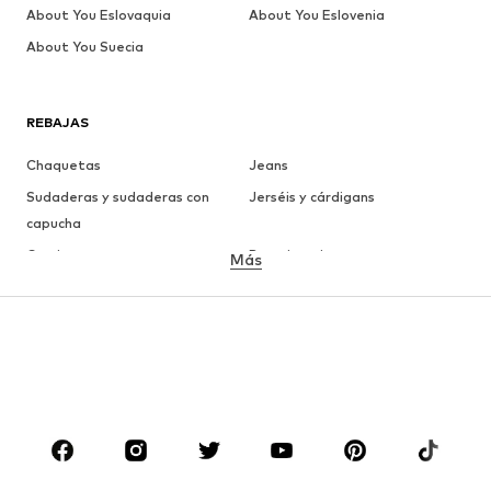
About You Eslovaquia
About You Eslovenia
About You Suecia
REBAJAS
Chaquetas
Jeans
Sudaderas y sudaderas con
Jerséis y cárdigans
capucha
Camisetas
Ropa interior
Más
Pantalones
Camisas
Abrigos
Trajes y chaquetas
Ropa de baño
Tallas grandes
Zapatos
Deporte
Complementos
Premium
ROPA