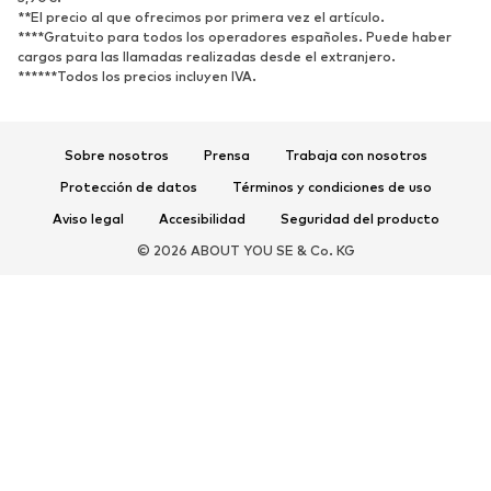
**El precio al que ofrecimos por primera vez el artículo.
****Gratuito para todos los operadores españoles. Puede haber
DEPORTE
cargos para las llamadas realizadas desde el extranjero.
******Todos los precios incluyen IVA.
Ropa deportiva
Disciplinas deportivas
Zapatos deportivos
Mochilas deportivas y bolsos
Complementos deportivos
Sobre nosotros
Prensa
Trabaja con nosotros
Protección de datos
Términos y condiciones de uso
COMPLEMENTOS
Aviso legal
Accesibilidad
Seguridad del producto
Nuevo
Gorras y gorros
© 2026 ABOUT YOU SE & Co. KG
Cinturones
Bolsos y mochilas
Relojes
Joyería
Gafas de sol
Carteras y estuches
Corbatas y accesorios
Bufandas y pañuelos
Guantes
Accesorios para el hogar
Exclusivo
Reciclado
PREMIUM