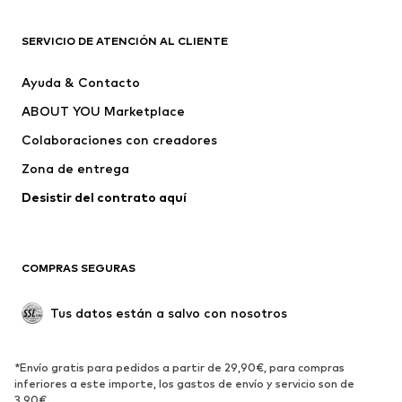
Nuevo
Tendencia
Camisetas
Jeans
SERVICIO DE ATENCIÓN AL CLIENTE
Chaquetas
Sudaderas y sudaderas con
Ayuda & Contacto
capucha
ABOUT YOU Marketplace
Pantalones
Camisas
Ropa interior
Jerséis y cárdigans
Colaboraciones con creadores
Trajes y chaquetas
Abrigos
Zona de entrega
Ropa de baño
Tallas grandes
Desistir del contrato aquí 
Ocasiones
Exclusivo
Reciclado
COMPRAS SEGURAS
ZAPATOS
Tus datos están a salvo con nosotros
Nuevo
Tendencia
Botas y botines
Zapatillas de deporte
*Envío gratis para pedidos a partir de 29,90€, para compras
Zapatos bajos
Zapatos deportivos
inferiores a este importe, los gastos de envío y servicio son de
Zapatos abiertos
Exclusivo
3,90€.