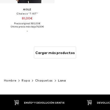
AIGLE
Chaleco 'T-KIT'
81,00€
Precio original: 180,00€
Último precio más bajo:
76,50€
Cargar más productos
Hombre
Ropa
Chaquetas
Lana
DEVOLUCIONES HASTA 30 DÍAS
P