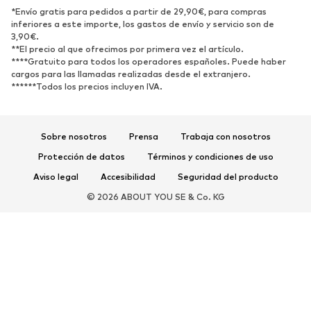
*Envío gratis para pedidos a partir de 29,90€, para compras
Zapatos bajos
Zapatos deportivos
inferiores a este importe, los gastos de envío y servicio son de
Zapatos abiertos
Exclusivo
3,90€.
**El precio al que ofrecimos por primera vez el artículo.
****Gratuito para todos los operadores españoles. Puede haber
DEPORTE
cargos para las llamadas realizadas desde el extranjero.
******Todos los precios incluyen IVA.
Ropa deportiva
Disciplinas deportivas
Zapatos deportivos
Mochilas deportivas y bolsos
Complementos deportivos
Sobre nosotros
Prensa
Trabaja con nosotros
Protección de datos
Términos y condiciones de uso
COMPLEMENTOS
Aviso legal
Accesibilidad
Seguridad del producto
Nuevo
Gorras y gorros
© 2026 ABOUT YOU SE & Co. KG
Cinturones
Bolsos y mochilas
Relojes
Joyería
Gafas de sol
Carteras y estuches
Corbatas y accesorios
Bufandas y pañuelos
Guantes
Accesorios para el hogar
Exclusivo
Reciclado