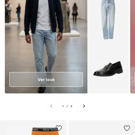
Ver look
1
/
3