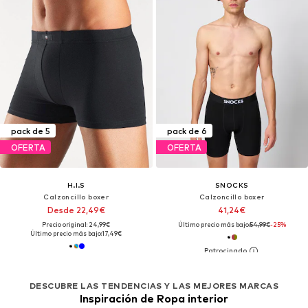
pack de 5
pack de 6
OFERTA
OFERTA
H.I.S
SNOCKS
Calzoncillo boxer
Calzoncillo boxer
Desde 22,49€
41,24€
Precio original: 24,99€
Último precio más bajo:
54,99€
-25%
Último precio más bajo:
17,49€
DESCUBRE LAS TENDENCIAS Y LAS MEJORES MARCAS
Inspiración de Ropa interior