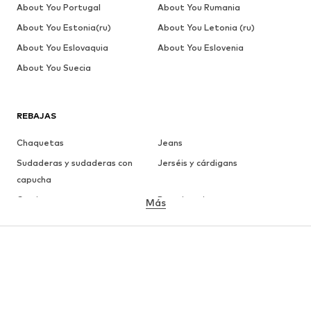
About You Portugal
About You Rumania
About You Estonia(ru)
About You Letonia (ru)
About You Eslovaquia
About You Eslovenia
About You Suecia
REBAJAS
Chaquetas
Jeans
Sudaderas y sudaderas con
Jerséis y cárdigans
capucha
Camisetas
Ropa interior
Más
Pantalones
Camisas
Abrigos
Trajes y chaquetas
Ropa de baño
Tallas grandes
Zapatos
Deporte
Complementos
Premium