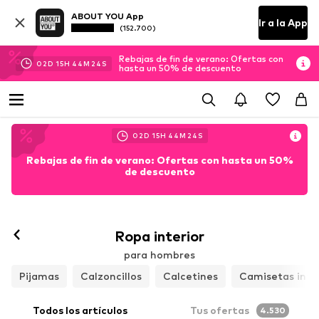
ABOUT YOU App
Ir a la App
(152.700)
Rebajas de fin de verano: Ofertas con
02
D
15
H
44
M
22
S
hasta un 50% de descuento
02
D
15
H
44
M
22
S
Rebajas de fin de verano: Ofertas con hasta un 50%
de descuento
Ropa interior
para hombres
Pijamas
Calzoncillos
Calcetines
Camisetas inte
Todos los artículos
Tus ofertas
4.530