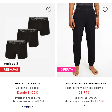
pack de 3
REBAJAS
OFERTA
PHIL & CO. BERLIN
TOMMY HILFIGER UNDERWEAR
Calzoncillo boxer
regular Pantalón de pijama
Desde 31,09€
28,74€
Precio original: 62,54€
Precio original: 79,90€
Último precio más bajo:
28,14€
Último precio más bajo:
33,53€
-14%
+
7