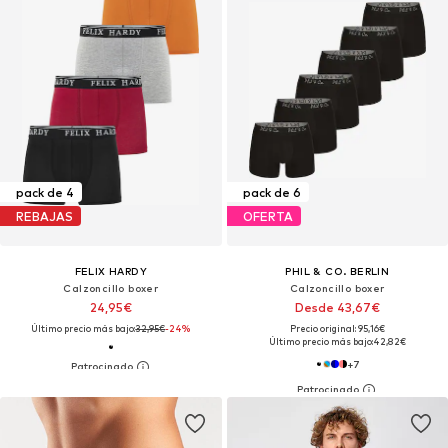
pack de 4
pack de 6
REBAJAS
OFERTA
FELIX HARDY
PHIL & CO. BERLIN
Calzoncillo boxer
Calzoncillo boxer
24,95€
Desde 43,67€
Último precio más bajo:
32,95€
-24%
Precio original: 95,16€
Último precio más bajo:
42,82€
+
7