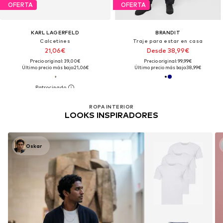
OFERTA
OFERTA
KARL LAGERFELD
BRANDIT
Calcetines
Traje para estar en casa
21,06€
Desde 38,99€
Precio original: 39,00€
Precio original: 99,99€
Último precio más bajo:
21,06€
Último precio más bajo:
38,99€
ROPA INTERIOR
LOOKS INSPIRADORES
Oskar