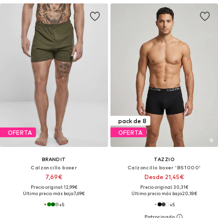
pack de 8
OFERTA
OFERTA
BRANDIT
TAZZIO
Calzoncillo boxer
Calzoncillo boxer 'BS1000'
7,69€
Desde 21,45€
Precio original: 12,99€
Precio original: 30,31€
Último precio más bajo:
7,69€
Último precio más bajo:
20,18€
+
5
+
5