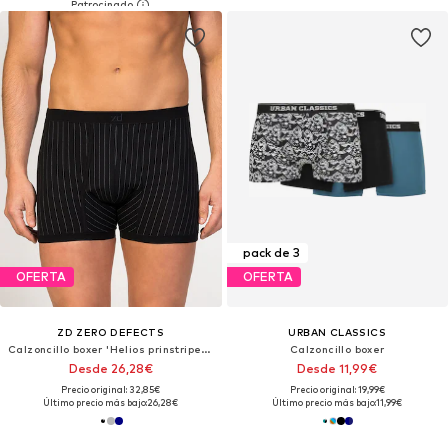
pack de 3
OFERTA
OFERTA
ZD ZERO DEFECTS
URBAN CLASSICS
Calzoncillo boxer 'Helios prinstriped Egyptian cotton'
Calzoncillo boxer
Desde 26,28€
Desde 11,99€
Precio original: 32,85€
Precio original: 19,99€
Último precio más bajo:
26,28€
Último precio más bajo:
11,99€