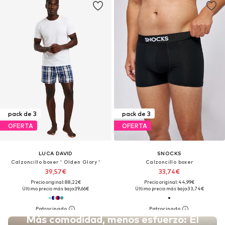
pack de 3
pack de 3
OFERTA
OFERTA
LUCA DAVID
SNOCKS
Calzoncillo boxer ' Olden Glory '
Calzoncillo boxer
39,57€
33,74€
Precio original: 88,22€
Precio original: 44,99€
Último precio más bajo:
39,66€
Último precio más bajo:
33,74€
Más comodidad, menos esfuerzo: El