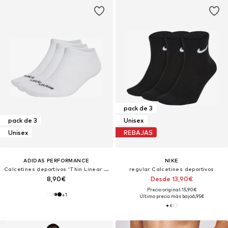
pack de 3
pack de 3
Unisex
Unisex
REBAJAS
ADIDAS PERFORMANCE
NIKE
Calcetines deportivos 'Thin Linear Low-Cut 3 Pairs'
regular Calcetines deportivos
8,90€
Desde 13,90€
Precio original: 15,90€
+
1
Último precio más bajo:
6,95€