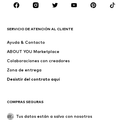
ROPA
Nuevo
Tendencia
Camisetas
Jeans
SERVICIO DE ATENCIÓN AL CLIENTE
Chaquetas
Sudaderas y sudaderas con
Ayuda & Contacto
capucha
ABOUT YOU Marketplace
Pantalones
Camisas
Ropa interior
Jerséis y cárdigans
Colaboraciones con creadores
Trajes y chaquetas
Abrigos
Zona de entrega
Ropa de baño
Tallas grandes
Desistir del contrato aquí 
Ocasiones
Exclusivo
Reciclado
COMPRAS SEGURAS
ZAPATOS
Tus datos están a salvo con nosotros
Nuevo
Tendencia
Botas y botines
Zapatillas de deporte