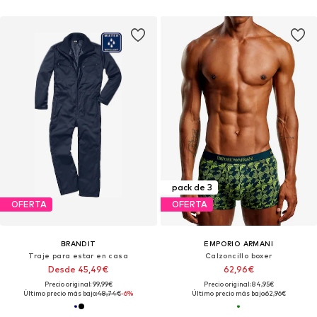
pack de 3
OFERTA
OFERTA
BRANDIT
EMPORIO ARMANI
Traje para estar en casa
Calzoncillo boxer
Desde 45,49€
62,96€
Precio original: 99,99€
Precio original: 84,95€
Último precio más bajo:
48,74€
-6%
Último precio más bajo:
62,96€