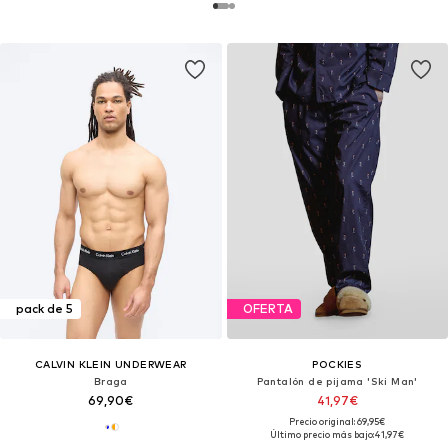
pack de 5
OFERTA
CALVIN KLEIN UNDERWEAR
POCKIES
Braga
Pantalón de pijama 'Ski Man'
69,90€
41,97€
Precio original: 69,95€
Último precio más bajo:
41,97€