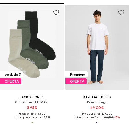
pack de 3
Premium
OFERTA
OFERTA
JACK & JONES
KARL LAGERFELD
Calcetines 'JACMAX'
Pijama largo
3,95€
69,00€
Precio original: 9,90€
Precio original: 129,00€
Último precio más bajo:
3,95€
Último precio más bajo:
84,92€
-18%