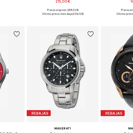
215,00€
1
Precio original: 289,00€
Precio or
ne Size
Tallas disponibles: One Size
Tallas disp
Último precio más bajo:
206,10€
Último preci
esta
Añadir a la cesta
Añadir
REBAJAS
REBAJAS
MASERATI
MA