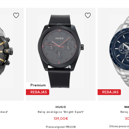
esta
Añadir a la cesta
Añadir
Premium
REBAJAS
REBAJAS
HUGO
MA
piked'
Reloj analógico 'Bright Sport'
Reloj
139,00€
3
Último precio m
Precio original: 199,00€
ne Size
Tallas disponibles: One Size
Tallas disp