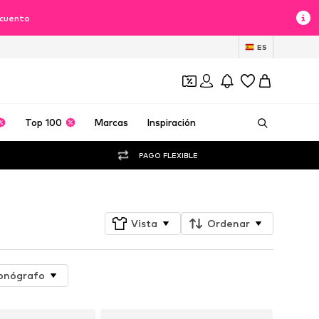
scuento
ES
Top 100
Marcas
Inspiración
PAGO FLEXIBLE
Vista
Ordenar
onógrafo