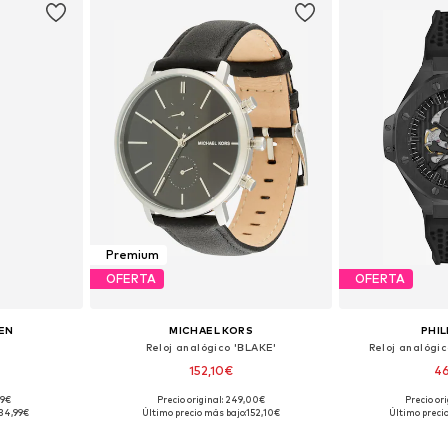
Premium
OFERTA
OFERTA
EN
MICHAEL KORS
PHIL
Reloj analógico 'BLAKE'
Reloj analógic
152,10€
4
99€
Precio original: 249,00€
Precio or
ne Size
Tallas disponibles: One Size
Tallas disp
34,99€
Último precio más bajo:
152,10€
Último preci
esta
Añadir a la cesta
Añadir