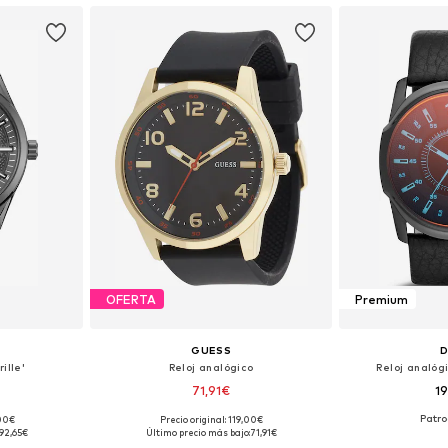
OFERTA
Premium
GUESS
D
ille'
Reloj analógico
Reloj analóg
71,91€
1
,00€
Precio original: 119,00€
ne Size
Tallas disponibles: One Size
Tallas disp
92,65€
Último precio más bajo:
71,91€