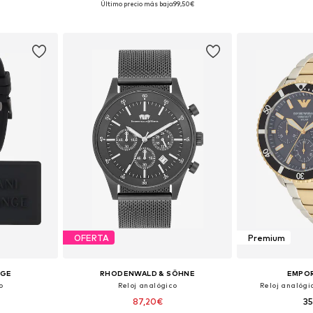
Último precio más bajo:
99,50€
esta
Añadir a la cesta
Añadir
OFERTA
Premium
NGE
RHODENWALD & SÖHNE
EMPOR
o
Reloj analógico
Reloj analógi
87,20€
3