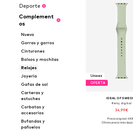
Deporte
Complement
os
Nuevo
Gorras y gorros
Cinturones
Bolsos y mochilas
Relojes
Joyería
Unisex
OFERTA
Gafas de sol
Carteras y
estuches
IDEAL OF SWED
Reloj digital
Corbatas y
34,99€
accesorios
Precio original: 49,
Bufandas y
Tallas disponibles: O
Último precio más bajo:
pañuelos
Añadir a la c