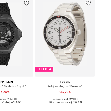
OFERTA
IPP PLEIN
FOSSIL
o ' Skeleton Royal '
Reloj analógico 'Breaker'
66,20€
134,25€
iginal: 740,00€
Precio original: 259,00€
onibles: One Size
Tallas disponibles: One Size
o más bajo:
466,20€
Último precio más bajo:
134,25€
 a la cesta
Añadir a la cesta