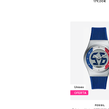
179,00€
Tallas disponibles: O
Añadir a la c
Unisex
OFERTA
FOSSIL