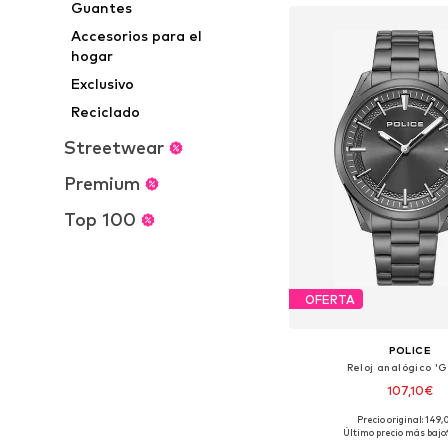
Guantes
Accesorios para el
hogar
Exclusivo
Reciclado
Streetwear
Premium
Top 100
OFERTA
POLICE
Reloj analógico 'Gr
107,10€
Precio original: 149
Tallas disponibles: O
Último precio más bajo: