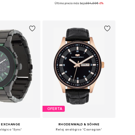
Último precio más bajo:
334,00€
-6%
onibles: One Size
Tallas disponibles: One Size
 a la cesta
Añadir a la cesta
OFERTA
I EXCHANGE
RHODENWALD & SÖHNE
alógico 'Sync'
Reloj analógico 'Couragian'