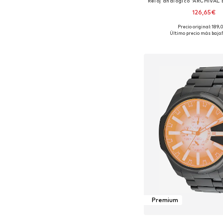
126,65€
Precio original: 189
Tallas disponibles: O
Último precio más bajo:
Añadir a la c
Premium