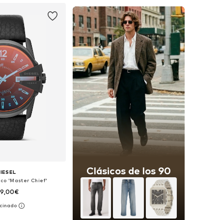
Clásicos de los 90
IESEL
ico 'Master Chief'
99,00€
onibles: One Size