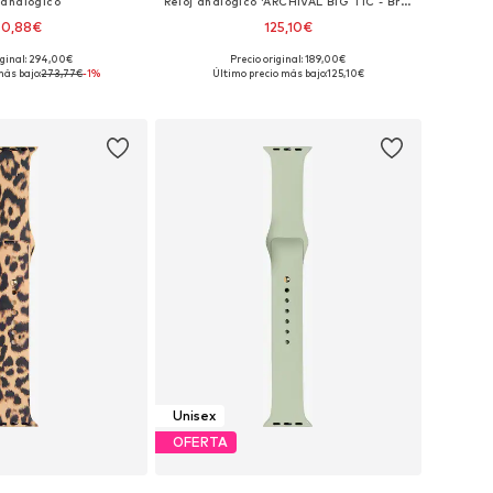
 analógico
Reloj analógico 'ARCHIVAL BIG TIC - Brasil'
70,88€
125,10€
iginal: 294,00€
Precio original: 189,00€
onibles: One Size
Tallas disponibles: One Size
más bajo:
273,77€
-1%
Último precio más bajo:
125,10€
 a la cesta
Añadir a la cesta
Unisex
OFERTA