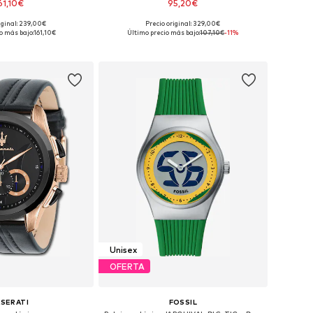
61,10€
95,20€
iginal: 239,00€
Precio original: 329,00€
onibles: One Size
Tallas disponibles: One Size
o más bajo:
161,10€
Último precio más bajo:
107,10€
-11%
 a la cesta
Añadir a la cesta
Unisex
OFERTA
SERATI
FOSSIL