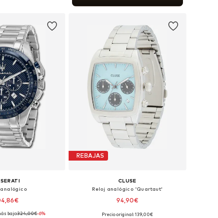
 a la cesta
REBAJAS
SERATI
CLUSE
 analógico
Reloj analógico 'Quartaut'
04,86€
94,90€
ás bajo:
324,00€
-6%
Precio original: 139,00€
onibles: One Size
Tallas disponibles: One Size