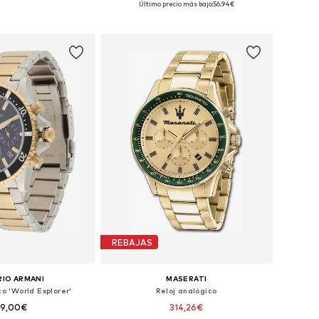
Último precio más bajo:
56,94€
 a la cesta
Añadir a la cesta
REBAJAS
IO ARMANI
MASERATI
co 'World Explorer'
Reloj analógico
59,00€
314,26€