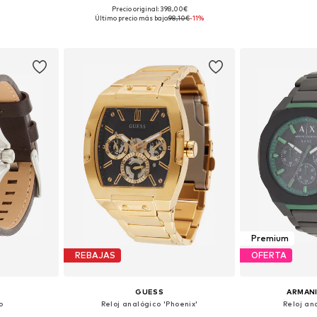
Precio original: 398,00€
ne Size
Tallas disponibles: One Size
Tallas disp
Último precio más bajo:
98,10€
-11%
esta
Añadir a la cesta
Añadir
Premium
REBAJAS
OFERTA
GUESS
ARMAN
o
Reloj analógico 'Phoenix'
Reloj an