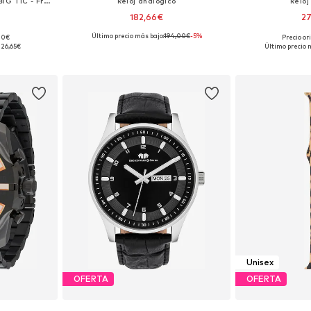
Reloj analógico 'ARCHIVAL BIG TIC - France'
Reloj analógico
Reloj
182,66€
2
Último precio más bajo:
194,00€
-5%
,00€
Precio or
ne Size
Tallas disponibles: One Size
Tallas disp
126,65€
Último precio 
esta
Añadir a la cesta
Añadir
Unisex
OFERTA
OFERTA