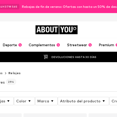
Rebajas de fin de verano: Ofertas con hasta un 50% de de
14
H
37
M
54
S
ABOUT
YOU
Deporte
Complementos
Streetwear
Premium
DEVOLUCIONES HASTA 30 DÍAS
os
Relojes
res
294
jas
Color
Marca
Atributo del producto
Cr