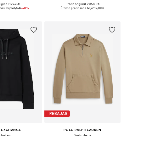
iginal: 129,95€
Precio original: 205,00€
les: S, M, L, XL, XXL
Tallas disponibles: XS, S, M, L, XL, XXL
más bajo:
92,65€
-48%
Último precio más bajo:
119,00€
 a la cesta
Añadir a la cesta
REBAJAS
I EXCHANGE
POLO RALPH LAUREN
dadera
Sudadera