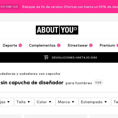
Rebajas de fin de verano: Ofertas con hasta un 50% de de
00
H
16
M
12
S
ABOUT
YOU
Deporte
Complementos
Streetwear
Premium
DEVOLUCIONES HASTA 30 DÍAS
udaderas y sudaderas con capucha
 sin capucha de diseñador
para hombres
1125
jas
Talla
Color
Marca
Estampado
T