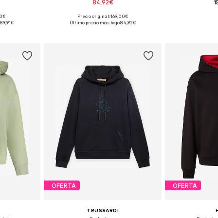
84,92€
1
90€
Precio original: 169,00€
 tallas
Tallas disponibles: S, M, L, XL
Tallas disponib
89,91€
Último precio más bajo:
84,92€
esta
Añadir a la cesta
Añadir
OFERTA
OFERTA
TRUSSARDI