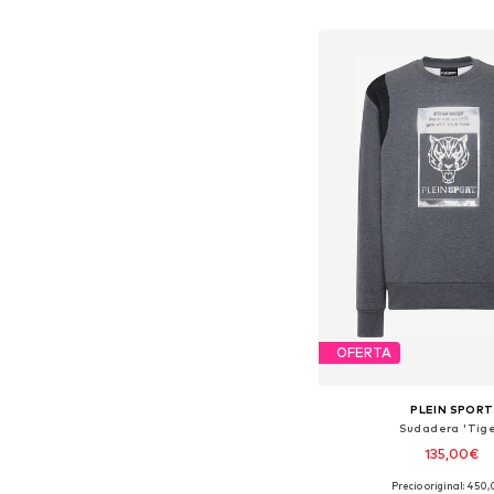
Añadir a la c
OFERTA
PLEIN SPORT
Sudadera 'Tige
135,00€
Precio original: 450
Tallas disponibles: S, M, 