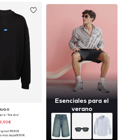
Esenciales para el
verano
HUGO
era 'Nedro'
9,90€
riginal: 99,90€
s: XS, S, M, L, XL, XXL
o más bajo:
69,90€