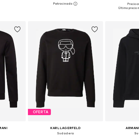
Precio or
M, L, XL, XXL
Tallas disponibles: S, M, L, XL
Tallas disponib
Último precio 
esta
Añadir a la cesta
Añadir
OFERTA
MANI
KARL LAGERFELD
ARMAN
Sudadera
Su