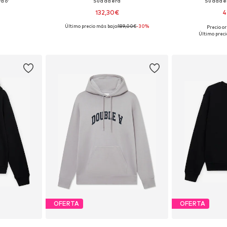
do'
Sudadera
Sudader
132,30€
4
Último precio más bajo:
189,00€
-30%
Precio or
 L, XL, XXL
Tallas disponibles: XS, S, M, L, XL
Tallas disponi
Último preci
esta
Añadir a la cesta
Añadir
OFERTA
OFERTA