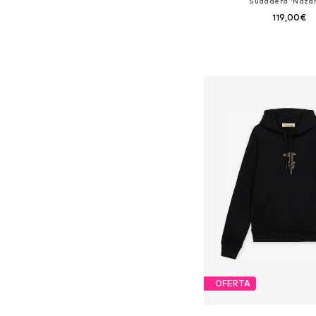
Sudadera 'Nazar
119,00€
Tallas disponibles: S, M,
Añadir a la c
OFERTA