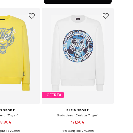
 a la cesta
OFERTA
IN SPORT
PLEIN SPORT
era 'Tiger'
Sudadera 'Carbon Tiger'
08,80€
121,50€
iginal: 340,00€
Precio original: 270,00€
onibles: M, L, XL
Disponible en muchas tallas