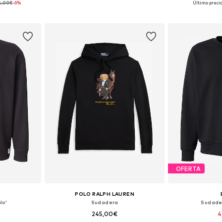
4,00€
-6%
Último preci
esta
Añadir a la cesta
Añadir
OFERTA
POLO RALPH LAUREN
lo'
Sudadera
Sudade
245,00€
4