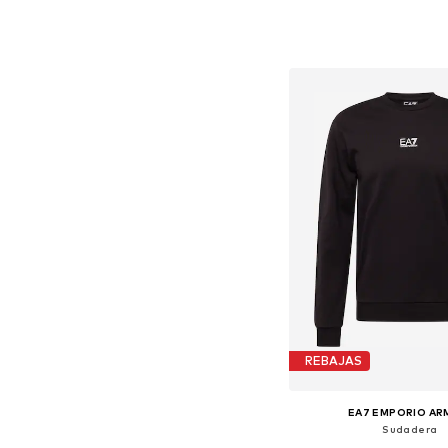
Tallas disponibles: XS, S, 
Añadir a la c
REBAJAS
EA7 EMPORIO AR
Sudadera