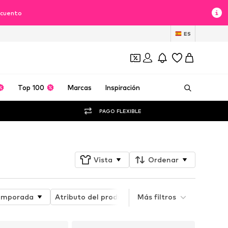
scuento
ES
Top 100
Marcas
Inspiración
PAGO FLEXIBLE
Vista
Ordenar
emporada
Atributo del producto
Más filtros
Material
Cuell