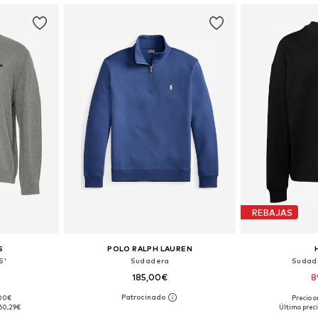
REBAJAS
S
POLO RALPH LAUREN
S'
Sudadera
Sudad
185,00€
8
,00€
Precio o
 L, XL, XXL
Tallas disponibles: S, M, L, XL, XXL
Tallas disponible
60,29€
Último preci