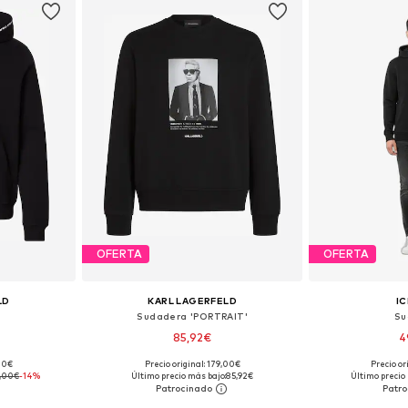
OFERTA
OFERTA
LD
KARL LAGERFELD
I
Sudadera 'PORTRAIT'
Su
85,92€
4
,00€
Precio original: 179,00€
Precio or
, L, XL
Tallas disponibles: S, M, L, XL, XXL
Tallas disponib
,00€
-14%
Último precio más bajo:
85,92€
Último precio
esta
Añadir a la cesta
Añadir