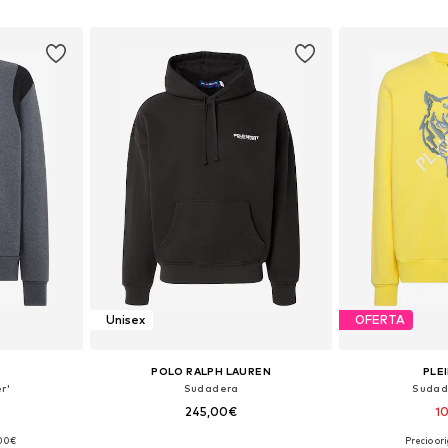
esta
Añadir a la cesta
Añadir
Unisex
OFERTA
POLO RALPH LAUREN
PLE
r'
Sudadera
Sudad
245,00€
1
,00€
Precio or
L, XL, XXXL
Tallas disponibles: S, M, L, XL, XXL
Tallas disp