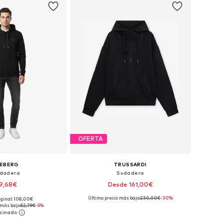
OFERTA
CEBERG
TRUSSARDI
dadera
Sudadera
9,68€
Desde 161,00€
Último precio más bajo:
230,00€
-30%
iginal: 108,00€
les: S, M, L, XL, XXL
Tallas disponibles: XS, S, M, L, XL
 más bajo:
52,79€
-5%
 a la cesta
Añadir a la cesta