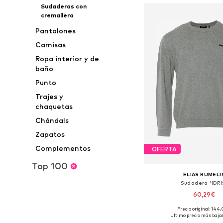
Sudaderas con
cremallera
Pantalones
Camisas
Ropa interior y de
baño
Punto
Trajes y
chaquetas
Chándals
Zapatos
Complementos
OFERTA
Top 100
ELIAS RUMELI
Sudadera 'IDRI
60,29€
Precio original: 144
Tallas disponibles: S, M,
Último precio más bajo: