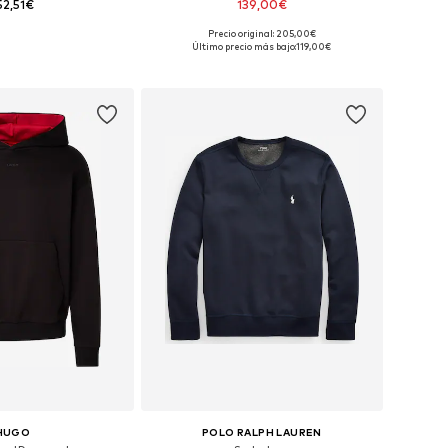
52,51€
139,00€
Precio original: 205,00€
les: S, M, L, XL, XXL
Tallas disponibles: XS, S, M, L, XL, XXL
Último precio más bajo:
119,00€
 a la cesta
Añadir a la cesta
HUGO
POLO RALPH LAUREN