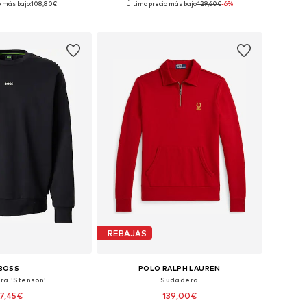
o más bajo:
108,80€
Último precio más bajo:
129,60€
-6%
 a la cesta
Añadir a la cesta
REBAJAS
BOSS
POLO RALPH LAUREN
ra 'Stenson'
Sudadera
7,45€
139,00€