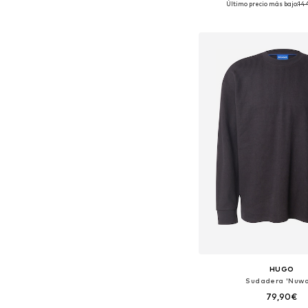
Último precio más bajo:
14
Añadir a la c
HUGO
Sudadera 'Nuwo
79,90€