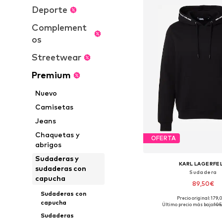
Deporte
Complement
os
Streetwear
Premium
Nuevo
Camisetas
Jeans
Chaquetas y
OFERTA
abrigos
Sudaderas y
KARL LAGERFE
sudaderas con
Sudadera
capucha
89,50€
Sudaderas con
Precio original: 179
Tallas disponibles: M
capucha
Último precio más bajo:
105
Añadir a la c
Sudaderas