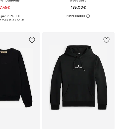
a 'Daneony'
Sudadera
7,45€
185,00€
iginal: 139,00€
bles: XS, S, M, L, XL
Tallas disponibles: XS, S, M, XL, XXL
o más bajo:
47,45€
 a la cesta
Añadir a la cesta