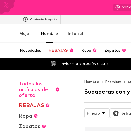
03
D
Contacto & Ayuda
Mujer
Hombre
Infantil
Novedades
REBAJAS
Ropa
Zapatos
ENVÍO* Y DEVOLUCIÓN GRATIS
Hombre
Premium
S
Todos los
artículos de
Sudaderas con y
oferta
REBAJAS
Precio
Reba
Ropa
Zapatos