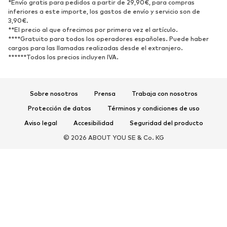
*Envío gratis para pedidos a partir de 29,90€, para compras
Zapatos bajos
Zapatos deportivos
inferiores a este importe, los gastos de envío y servicio son de
Zapatos abiertos
Exclusivo
3,90€.
**El precio al que ofrecimos por primera vez el artículo.
****Gratuito para todos los operadores españoles. Puede haber
DEPORTE
cargos para las llamadas realizadas desde el extranjero.
******Todos los precios incluyen IVA.
Ropa deportiva
Disciplinas deportivas
Zapatos deportivos
Mochilas deportivas y bolsos
Complementos deportivos
Sobre nosotros
Prensa
Trabaja con nosotros
Protección de datos
Términos y condiciones de uso
COMPLEMENTOS
Aviso legal
Accesibilidad
Seguridad del producto
Nuevo
Gorras y gorros
© 2026 ABOUT YOU SE & Co. KG
Cinturones
Bolsos y mochilas
Relojes
Joyería
Gafas de sol
Carteras y estuches
Corbatas y accesorios
Bufandas y pañuelos
Guantes
Accesorios para el hogar
Exclusivo
Reciclado