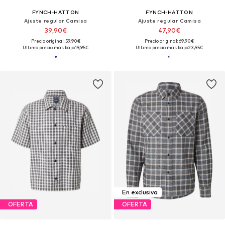
FYNCH-HATTON
FYNCH-HATTON
Ajuste regular Camisa
Ajuste regular Camisa
39,90€
47,90€
Precio original: 59,90€
Precio original: 69,90€
Último precio más bajo:
19,95€
Último precio más bajo:
23,95€
En exclusiva
OFERTA
OFERTA