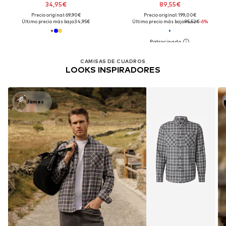
34,95€
89,55€
Precio original: 69,90€
Precio original: 199,00€
Último precio más bajo:
34,95€
Último precio más bajo:
95,52€
-6%
CAMISAS DE CUADROS
LOOKS INSPIRADORES
James