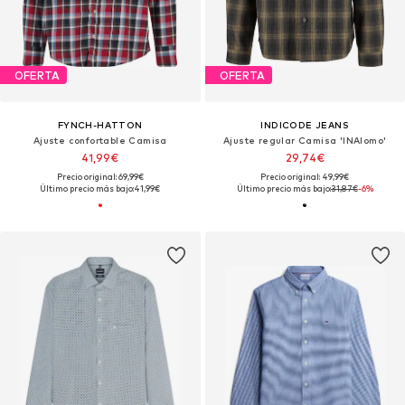
OFERTA
OFERTA
FYNCH-HATTON
INDICODE JEANS
Ajuste confortable Camisa
Ajuste regular Camisa 'INAlomo'
41,99€
29,74€
Precio original: 69,99€
Precio original: 49,99€
Último precio más bajo:
41,99€
Último precio más bajo:
31,87€
-6%