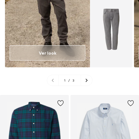
Ver look
1
/
3