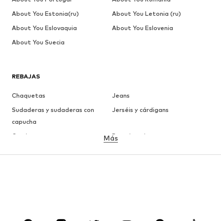
About You Estonia(ru)
About You Letonia (ru)
About You Eslovaquia
About You Eslovenia
About You Suecia
REBAJAS
Chaquetas
Jeans
Sudaderas y sudaderas con
Jerséis y cárdigans
capucha
Camisetas
Ropa interior
Más
Pantalones
Camisas
Abrigos
Trajes y chaquetas
Ropa de baño
Tallas grandes
Zapatos
Deporte
Complementos
Premium