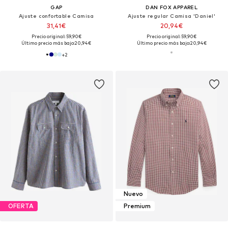
GAP
DAN FOX APPAREL
Ajuste confortable Camisa
Ajuste regular Camisa 'Daniel'
31,41€
20,94€
Precio original: 59,90€
Precio original: 59,90€
Último precio más bajo:
20,94€
Último precio más bajo:
20,94€
+
2
Nuevo
OFERTA
Premium