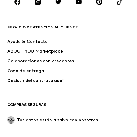
ROPA
Nuevo
Tendencia
Camisetas
Jeans
SERVICIO DE ATENCIÓN AL CLIENTE
Chaquetas
Sudaderas y sudaderas con
Ayuda & Contacto
capucha
ABOUT YOU Marketplace
Pantalones
Camisas
Ropa interior
Jerséis y cárdigans
Colaboraciones con creadores
Trajes y chaquetas
Abrigos
Zona de entrega
Ropa de baño
Tallas grandes
Desistir del contrato aquí 
Ocasiones
Exclusivo
Reciclado
COMPRAS SEGURAS
ZAPATOS
Tus datos están a salvo con nosotros
Nuevo
Tendencia
Botas y botines
Zapatillas de deporte