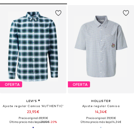
OFERTA
OFERTA
LEVI'S ®
HOLLISTER
Ajuste regular Camisa 'AUTHENTIC'
Ajuste regular Camisa
23,95€
14,34€
Precio original: 69,90€
Precio original: 39,90€
Último precio más bajo:
29,93€
-20%
Último precio más bajo:
14,34€