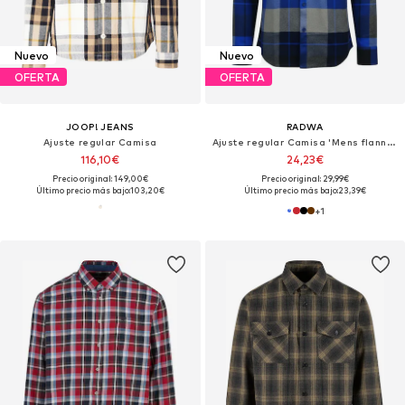
Nuevo
Nuevo
OFERTA
OFERTA
JOOP! JEANS
RADWA
Ajuste regular Camisa
Ajuste regular Camisa 'Mens flannel with hooddie'
116,10€
24,23€
Precio original: 149,00€
Precio original: 29,99€
Último precio más bajo:
103,20€
Último precio más bajo:
23,39€
+
1