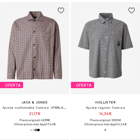
OFERTA
OFERTA
JACK & JONES
HOLLISTER
Ajuste confortable Camisa 'JPRBLAMADISON'
Ajuste regular Camisa
21,17€
14,34€
Precio original: 49,99€
Precio original: 39,90€
Último precio más bajo:
17,43€
Último precio más bajo:
14,34€