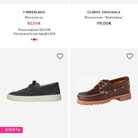
TIMBERLAND
CLARKS ORIGINALS
Mocasines
Mocasines 'Wallabee'
82,50€
119,00€
Precio original: 165,00€
Último precio más bajo:
82,50€
OFERTA