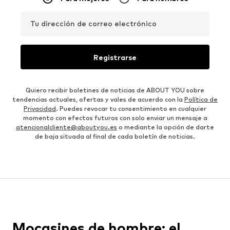
Tu dirección de correo electrónico
Registrarse
Quiero recibir boletines de noticias de ABOUT YOU sobre
tendencias actuales, ofertas y vales de acuerdo con la
Política de
Privacidad
. Puedes revocar tu consentimiento en cualquier
momento con efectos futuros con solo enviar un mensaje a
atencionalcliente@aboutyou.es
o mediante la opción de darte
de baja situada al final de cada boletín de noticias.
Mocasines de hombre: el