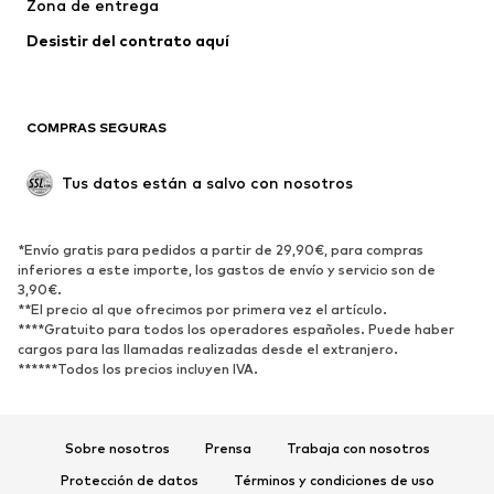
Zona de entrega
Ropa de baño
Tallas grandes
Desistir del contrato aquí 
Ocasiones
Exclusivo
Reciclado
COMPRAS SEGURAS
ZAPATOS
Tus datos están a salvo con nosotros
Nuevo
Tendencia
Botas y botines
Zapatillas de deporte
*Envío gratis para pedidos a partir de 29,90€, para compras
Zapatos bajos
Zapatos deportivos
inferiores a este importe, los gastos de envío y servicio son de
Zapatos abiertos
Exclusivo
3,90€.
**El precio al que ofrecimos por primera vez el artículo.
****Gratuito para todos los operadores españoles. Puede haber
DEPORTE
cargos para las llamadas realizadas desde el extranjero.
******Todos los precios incluyen IVA.
Ropa deportiva
Disciplinas deportivas
Zapatos deportivos
Mochilas deportivas y bolsos
Complementos deportivos
Sobre nosotros
Prensa
Trabaja con nosotros
Protección de datos
Términos y condiciones de uso
COMPLEMENTOS