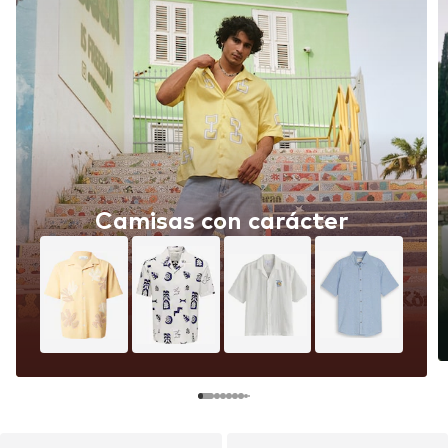
Camisas con carácter