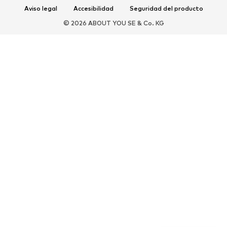
Aviso legal
Accesibilidad
Seguridad del producto
Nuevo
Gorras y gorros
© 2026 ABOUT YOU SE & Co. KG
Cinturones
Bolsos y mochilas
Relojes
Joyería
Gafas de sol
Carteras y estuches
Corbatas y accesorios
Bufandas y pañuelos
Guantes
Accesorios para el hogar
Exclusivo
Reciclado
PREMIUM
Nuevo
Camisetas
Jeans
Chaquetas y abrigos
Sudaderas y sudaderas con
Pantalones
capucha
Camisas
Ropa interior y de baño
Punto
Trajes y chaquetas