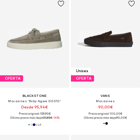
Unisex
OFERTA
OFERTA
BLACKSTONE
VANS
Mocasines 'Ruby Agwe DG510'
Mocasines
Desde 95,94€
90,00€
Precio original: 159,90€
Precio original: 100,00€
Último precio más bajo:
111,93€
-14%
Último precio más bajo:
90,00€
+
1