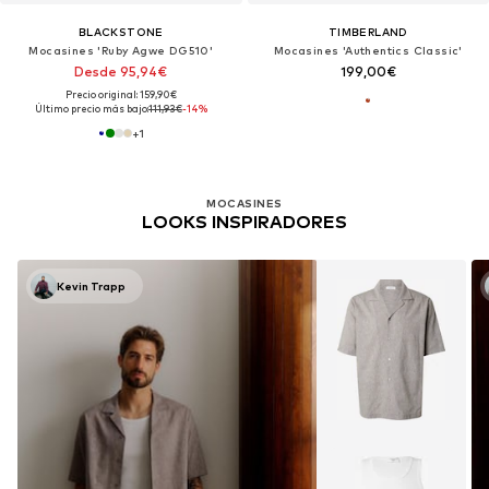
BLACKSTONE
TIMBERLAND
Mocasines 'Ruby Agwe DG510'
Mocasines 'Authentics Classic'
Desde 95,94€
199,00€
Precio original: 159,90€
Último precio más bajo:
111,93€
-14%
+
1
MOCASINES
LOOKS INSPIRADORES
Kevin Trapp