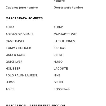
hombre
Cadenas para hombre
Gorras para hombre
MARCAS PARA HOMBRES
PUMA
BLEND
ADIDAS ORIGINALS
CARHARTT WIP
CAMP DAVID
JACK & JONES
TOMMY HILFIGER
Karl Kani
ONLY & SONS
ESPRIT
QUIKSILVER
HUGO
HOLISTER
LACOSTE
POLO RALPH LAUREN
NIKE
HUGO
DIESEL
ASICS
BOSS Black
MARCAS POPULARES EN ESTA SECCIÓN