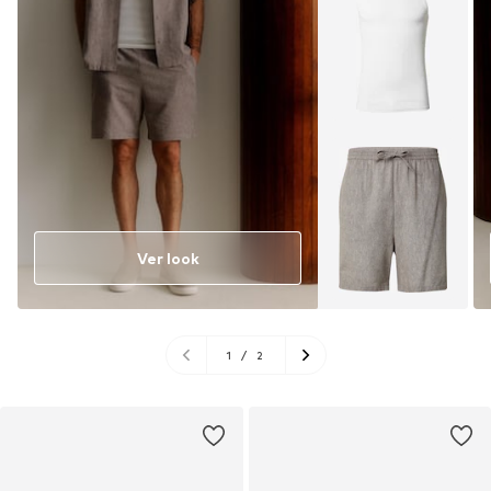
Ver look
1
/
2