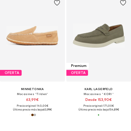
Premium
OFERTA
OFERTA
MINNETONKA
KARL LAGERFELD
Mocasines 'Tilden'
Mocasines ' KORI '
63,99€
Desde 153,90€
Precio original: 140,00€
Precio original: 171,00€
Último precio más bajo:
63,99€
Último precio más bajo:
154,89€