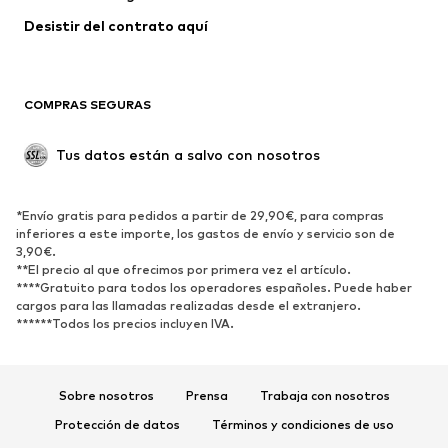
Ropa de baño
Tallas grandes
Desistir del contrato aquí 
Ocasiones
Exclusivo
Reciclado
COMPRAS SEGURAS
ZAPATOS
Tus datos están a salvo con nosotros
Nuevo
Tendencia
Botas y botines
Zapatillas de deporte
*Envío gratis para pedidos a partir de 29,90€, para compras
Zapatos bajos
Zapatos deportivos
inferiores a este importe, los gastos de envío y servicio son de
Zapatos abiertos
Exclusivo
3,90€.
**El precio al que ofrecimos por primera vez el artículo.
****Gratuito para todos los operadores españoles. Puede haber
DEPORTE
cargos para las llamadas realizadas desde el extranjero.
******Todos los precios incluyen IVA.
Ropa deportiva
Disciplinas deportivas
Zapatos deportivos
Mochilas deportivas y bolsos
Complementos deportivos
Sobre nosotros
Prensa
Trabaja con nosotros
Protección de datos
Términos y condiciones de uso
COMPLEMENTOS