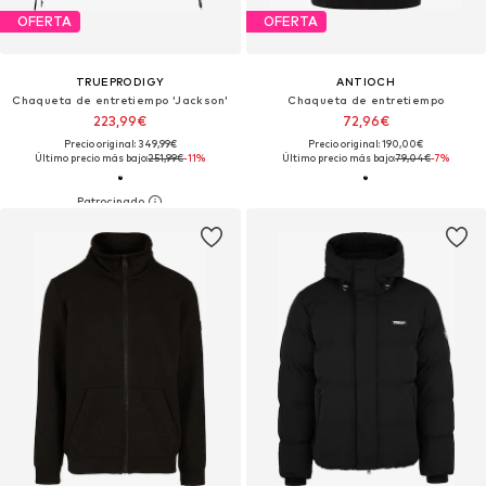
OFERTA
OFERTA
TRUEPRODIGY
ANTIOCH
Chaqueta de entretiempo 'Jackson'
Chaqueta de entretiempo
223,99€
72,96€
Precio original: 349,99€
Precio original: 190,00€
Último precio más bajo:
251,99€
-11%
Último precio más bajo:
79,04€
-7%