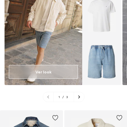
Ver look
1
/
3