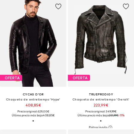
OFERTA
OFERTA
CYCAS D'OR
TRUEPRODIGY
Chaqueta de entretiempo 'Hype'
Chaqueta de entretiempo 'Geralt'
408,85€
223,99€
Precio original: 629,00€
Precio original: 349,99€
Último precio más bajo:
408,85€
Último precio más bajo:
251,99€
-11%