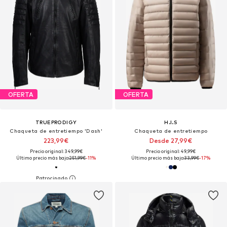
OFERTA
OFERTA
TRUEPRODIGY
H.I.S
Chaqueta de entretiempo 'Dash'
Chaqueta de entretiempo
223,99€
Desde 27,99€
Precio original: 349,99€
Precio original: 49,99€
Último precio más bajo:
251,99€
-11%
Último precio más bajo:
33,99€
-17%