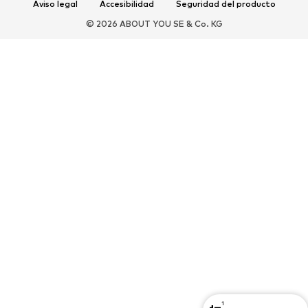
Aviso legal
Accesibilidad
Seguridad del producto
Nuevo
Gorras y gorros
© 2026 ABOUT YOU SE & Co. KG
Cinturones
Bolsos y mochilas
Relojes
Joyería
Gafas de sol
Carteras y estuches
Corbatas y accesorios
Bufandas y pañuelos
Guantes
Accesorios para el hogar
Exclusivo
Reciclado
PREMIUM
Nuevo
Camisetas
Jeans
Chaquetas y abrigos
Sudaderas y sudaderas con
Pantalones
capucha
Camisas
Ropa interior y de baño
Punto
Trajes y chaquetas
1