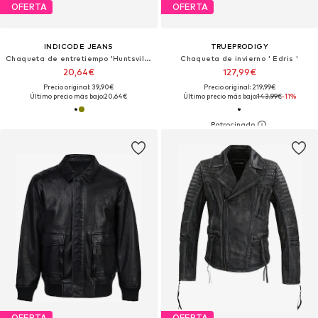
OFERTA
OFERTA
INDICODE JEANS
TRUEPRODIGY
Chaqueta de entretiempo 'Huntsville'
Chaqueta de invierno ' Edris '
20,64€
127,99€
Precio original: 39,90€
Precio original: 219,99€
Último precio más bajo:
20,64€
Último precio más bajo:
143,99€
-11%
OFERTA
OFERTA