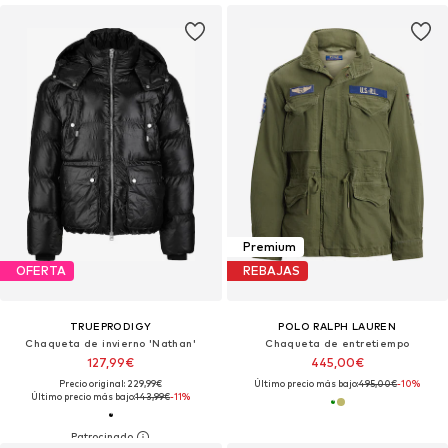
Premium
OFERTA
REBAJAS
TRUEPRODIGY
POLO RALPH LAUREN
Chaqueta de invierno 'Nathan'
Chaqueta de entretiempo
127,99€
445,00€
Precio original: 229,99€
Último precio más bajo:
495,00€
-10%
Último precio más bajo:
143,99€
-11%