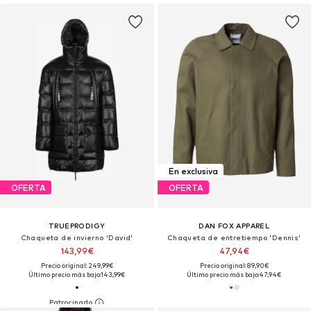
En exclusiva
OFERTA
OFERTA
TRUEPRODIGY
DAN FOX APPAREL
Chaqueta de invierno 'David'
Chaqueta de entretiempo 'Dennis'
143,99€
47,94€
Precio original: 249,99€
Precio original: 89,90€
Último precio más bajo:
143,99€
Último precio más bajo:
47,94€