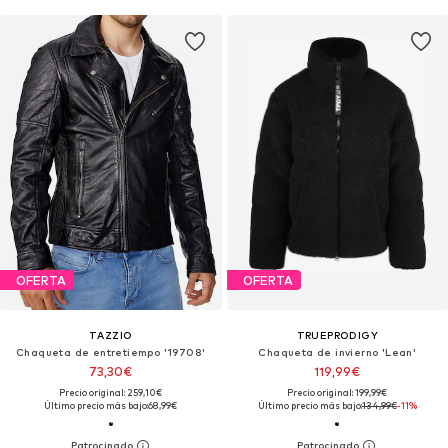
OFERTA
OFERTA
TAZZIO
TRUEPRODIGY
Chaqueta de entretiempo '19708'
Chaqueta de invierno 'Lean'
73,30€
119,99€
Precio original: 259,10€
Precio original: 199,99€
Último precio más bajo:
68,99€
Último precio más bajo:
134,99€
-11%