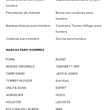
hombre
Pantalones de chándal
Botas con cordones para
hombre
Bambas blancas para hombre
Camiseta Tommy Hilfiger para
hombre
Cadenas para hombre
Gorras para hombre
MARCAS PARA HOMBRES
PUMA
BLEND
ADIDAS ORIGINALS
CARHARTT WIP
CAMP DAVID
JACK & JONES
TOMMY HILFIGER
Karl Kani
ONLY & SONS
ESPRIT
QUIKSILVER
HUGO
HOLISTER
LACOSTE
POLO RALPH LAUREN
NIKE