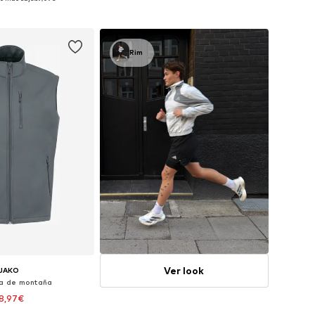
 a la cesta
Añadir a la cesta
Rim
Ver look
JAKO
a de montaña
8,97€