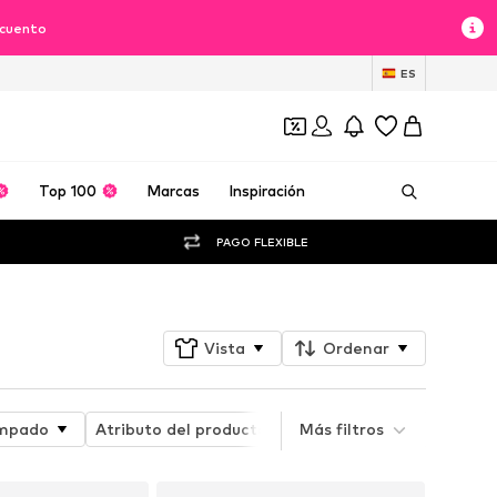
scuento
ES
Top 100
Marcas
Inspiración
PAGO FLEXIBLE
Vista
Ordenar
mpado
Atributo del producto
Más filtros
Disciplina deportiva