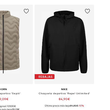
 a la cesta
Añadir a la cesta
REBAJAS
BORN
NIKE
portivo 'Sepik'
Chaqueta deportiva 'Repel Unlimited'
9,09€
84,90€
Último precio más bajo:
94,90€
-10%
iginal: 109,90€
nibles: S, M, L, XL
Tallas disponibles: S, M, L, XL, XXL
o más bajo:
59,09€