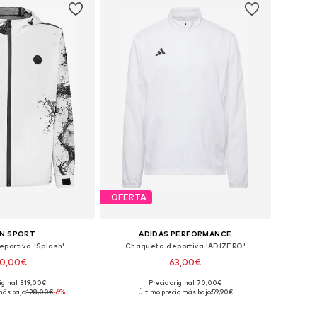
OFERTA
IN SPORT
ADIDAS PERFORMANCE
portiva 'Splash'
Chaqueta deportiva 'ADIZERO'
20,00€
63,00€
iginal: 319,00€
Precio original: 70,00€
en muchas tallas
Tallas disponibles: S, M, L, XL, XXL
más bajo:
128,00€
-6%
Último precio más bajo:
59,90€
 a la cesta
Añadir a la cesta