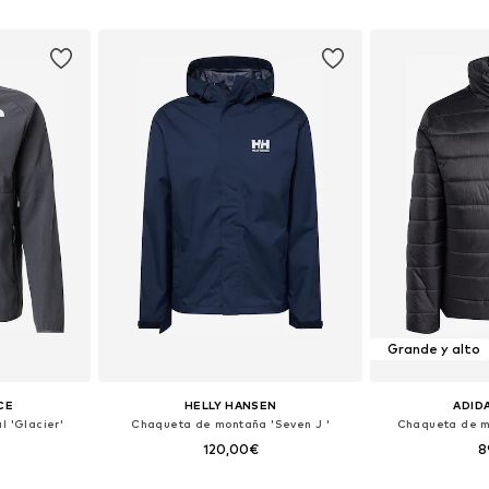
esta
Añadir a la cesta
Añadir
Grande y alto
CE
HELLY HANSEN
ADID
l 'Glacier'
Chaqueta de montaña 'Seven J '
Chaqueta de m
120,00€
8
M, L, XL, XXL
Tallas disponibles: S, M, XL