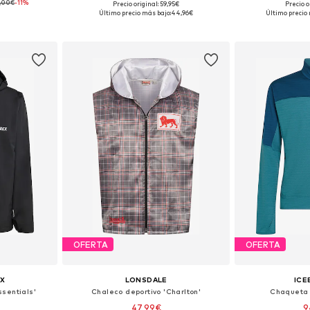
9,00€
-11%
Precio original: 59,95€
Precio o
 L, XL, XXL
Tallas disponibles: S, M, L, XL, XXL
Tallas disp
Último precio más bajo:
44,96€
Último precio 
esta
Añadir a la cesta
Añadir
OFERTA
OFERTA
X
LONSDALE
ICE
sentials'
Chaleco deportivo 'Charlton'
Chaqueta 
47,99€
9