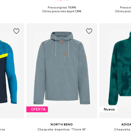
Precio original: 79,99€
Precio or
M, L, XL, XXL
Tallas disponibles: S, M, L, XL, XXL, XXXL
Tallas disp
Último precio más bajo:
47,99€
Último preci
esta
Añadir a la cesta
Añadir
OFERTA
Nuevo
NORTH BEND
ADID
iva
Chaqueta deportiva 'Thore M'
Chaqueta 