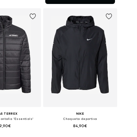
 a la cesta
AS TERREX
NIKE
ontaña 'Essentials'
Chaqueta deportiva
9,90€
84,90€
Tallas disponibles: XS Tallas normales, S Tallas normales, M Tallas normales, L Tallas normales, XL Tallas normales
Tallas disponibles: S, M, L, XL, XXL