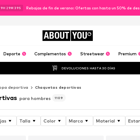
Rebajas de fin de verano: Ofertas con hasta un 50% de de
19
H
29
M
37
S
ABOUT
YOU
Deporte
Complementos
Streetwear
Premium
DEVOLUCIONES HASTA 30 DÍAS
opa deportiva
Chaquetas deportivas
rtivas
para hombres
1109
jas
Talla
Color
Marca
Material
Esta