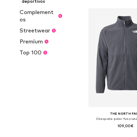
deportivos
Añadir a la c
Complement
os
Streetwear
Premium
Top 100
THE NORTH FA
Chaqueta polar funciona
109,00€
Tallas disponibles: XS, S, 