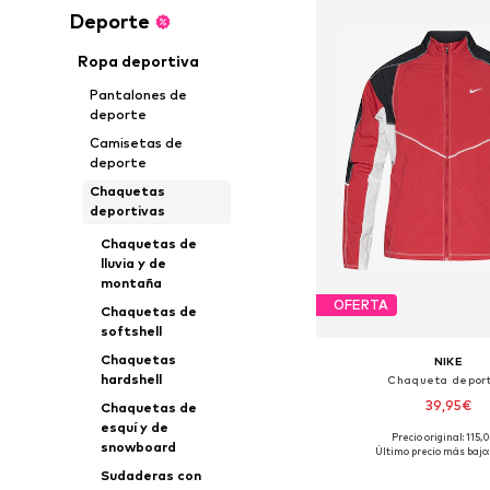
Deporte
Ropa deportiva
Pantalones de
deporte
Camisetas de
deporte
Chaquetas
deportivas
Chaquetas de
lluvia y de
montaña
OFERTA
Chaquetas de
softshell
Chaquetas
NIKE
hardshell
Chaqueta deport
39,95€
Chaquetas de
esquí y de
Precio original: 115
Tallas disponibles: S, 
snowboard
Último precio más bajo:
Añadir a la c
Sudaderas con