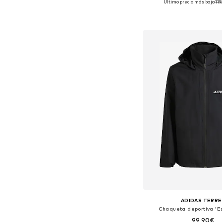
Último precio más bajo:
11
Tallas disponibles: S, M,
Añadir a la c
ADIDAS TERRE
Chaqueta deportiva 'Es
99,90€