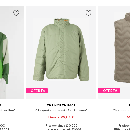
esta
Añadir a la cesta
Añadir
OFERTA
OFERTA
E
THE NORTH FACE
tter Run'
Chaqueta de montaña 'Siurana'
Chaleco de
Desde 99,00€
5
,00€
Precio original: 220,00€
Precio or
, M, L, XL
Tallas disponibles: XS, S, M, L, XL, XXL
Tallas dispo
175,00€
Último precio más bajo:
99,00€
Último preci