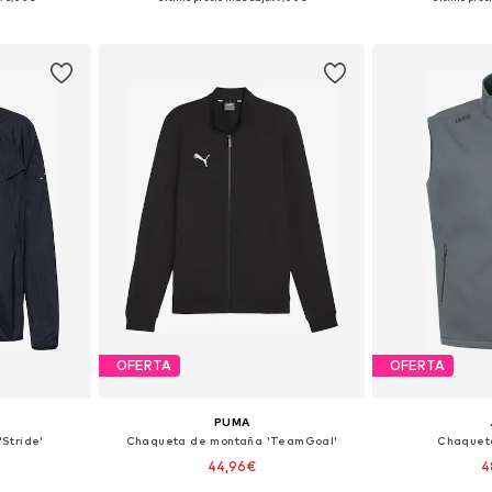
esta
Añadir a la cesta
Añadir
OFERTA
OFERTA
PUMA
Stride'
Chaqueta de montaña 'TeamGoal'
Chaquet
44,96€
4