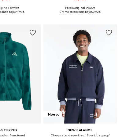
iginal: 189,95€
Precio original: 99,90€
onibles: S, M, L
Tallas disponibles: S, M, L, XL
o más bajo:
94,98€
Último precio más bajo:
50,92€
 a la cesta
Añadir a la cesta
Nuevo
AS TERREX
NEW BALANCE
polar funcional
Chaqueta deportiva 'Sport Legacy'