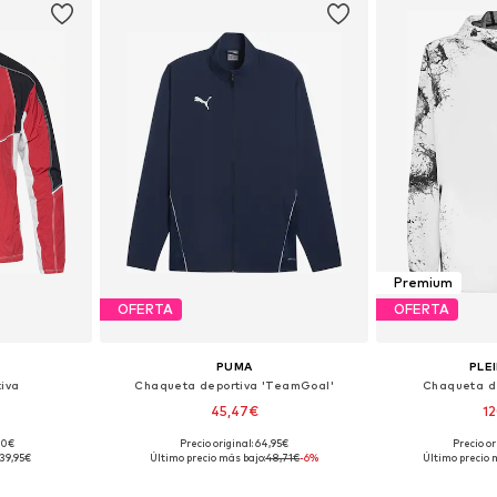
Premium
OFERTA
OFERTA
PUMA
PLE
iva
Chaqueta deportiva 'TeamGoal'
Chaqueta de
45,47€
1
,00€
Precio original: 64,95€
Precio or
M, L, XL
Tallas disponibles: S, M, L
Disponible 
39,95€
Último precio más bajo:
48,71€
-6%
Último precio 
esta
Añadir a la cesta
Añadir