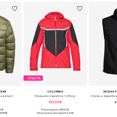
OFERTA
WEAR
COLUMBIA
ADIDAS 
sentials'
Chaqueta deportiva 'Liftline'
104,50€
4
,00€
Precio original: 299,00€
M, L, XL
Tallas disponibles: S, M, L, XL
39,95€
Último precio más bajo:
104,50€