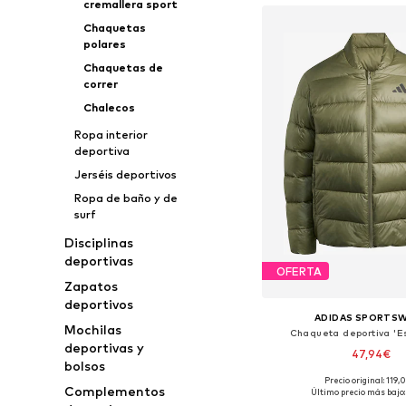
cremallera sport
Chaquetas
polares
Chaquetas de
correr
Chalecos
Ropa interior
deportiva
Jerséis deportivos
Ropa de baño y de
surf
Disciplinas
deportivas
OFERTA
Zapatos
deportivos
ADIDAS SPORTS
Mochilas
Chaqueta deportiva 'Es
deportivas y
47,94€
bolsos
Precio original: 119
Tallas disponibles: S, 
Complementos
Último precio más bajo: