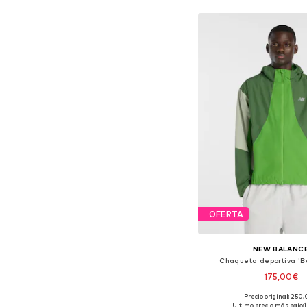
Añadir a la c
OFERTA
NEW BALANC
Chaqueta deportiva 'Be
175,00€
Precio original: 250
Tallas disponibles: XS, S
Último precio más bajo: