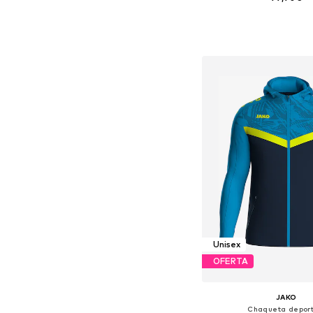
Tallas disponibles: XS, S, 
Añadir a la c
Unisex
OFERTA
JAKO
Chaqueta deport