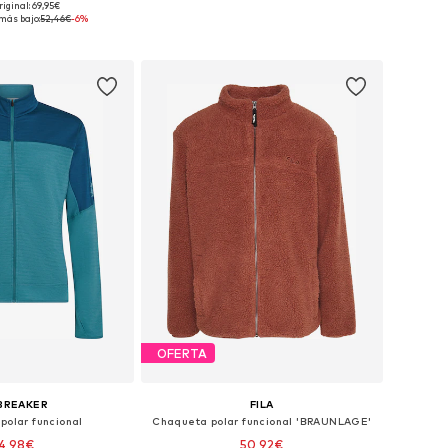
riginal: 69,95€
onibles: S, M, L
más bajo:
52,46€
-6%
 a la cesta
OFERTA
BREAKER
FILA
polar funcional
Chaqueta polar funcional 'BRAUNLAGE'
4,98€
50,92€