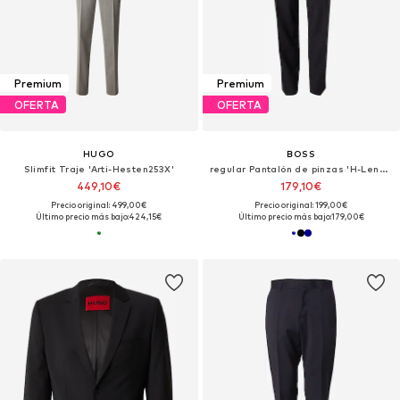
Premium
Premium
OFERTA
OFERTA
HUGO
BOSS
Slimfit Traje 'Arti-Hesten253X'
regular Pantalón de pinzas 'H-Lenon-MM-251'
449,10€
179,10€
Precio original: 499,00€
Precio original: 199,00€
Último precio más bajo:
424,15€
Último precio más bajo:
179,00€