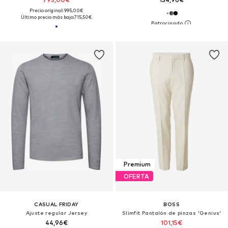
Precio original: 995,00€
Último precio más bajo:
715,50€
Premium
OFERTA
CASUAL FRIDAY
BOSS
Ajuste regular Jersey
Slimfit Pantalón de pinzas 'Genius'
44,96€
101,15€