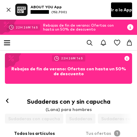
ABOUT YOU App
Ir a la App
(152.700)
Rebajas de fin de verano: Ofertas con
22
H
26
M
12
S
hasta un 50% de descuento
22
H
26
M
12
S
Rebajas de fin de verano: Ofertas con hasta un 50%
de descuento
Sudaderas con y sin capucha
(Lana) para hombres
Sudaderas con capucha
Sudaderas
Sudaderas con c
Todos los artículos
Tus ofertas
1