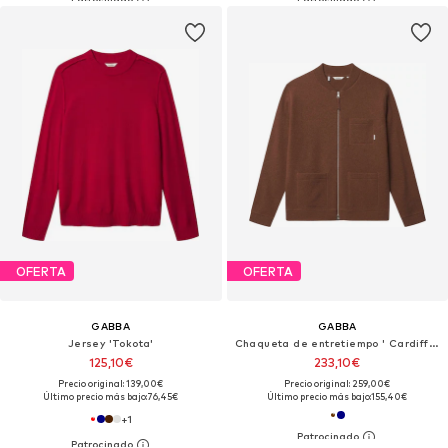
OFERTA
OFERTA
GABBA
GABBA
Jersey 'Tokota'
Chaqueta de entretiempo ' Cardiff Led '
125,10€
233,10€
Precio original: 139,00€
Precio original: 259,00€
Último precio más bajo:
76,45€
Último precio más bajo:
155,40€
+
1