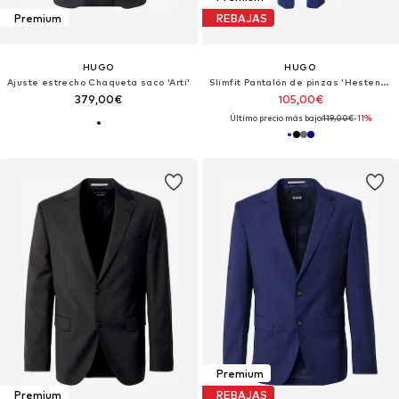
Premium
REBAJAS
HUGO
HUGO
Ajuste estrecho Chaqueta saco 'Arti'
Slimfit Pantalón de pinzas 'Hesten253X-MH'
379,00€
105,00€
Último precio más bajo:
119,00€
-11%
Premium
Premium
REBAJAS