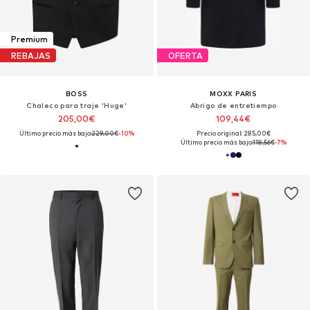
Premium
REBAJAS
OFERTA
BOSS
MOXX PARIS
Chaleco para traje 'Huge'
Abrigo de entretiempo
205,00€
109,44€
Último precio más bajo:
229,00€
-10%
Precio original: 285,00€
Último precio más bajo:
118,56€
-7%