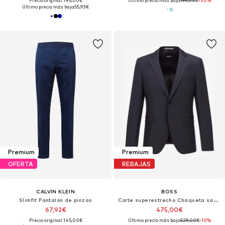
Precio original: 145,00€
Último precio más bajo:
199,00€
-30%
Último precio más bajo:
55,93€
Premium
Premium
OFERTA
REBAJAS
CALVIN KLEIN
BOSS
Slimfit Pantalón de pinzas
Corte superestrecho Chaqueta saco 'H-Reymond-B1'
67,92€
475,00€
Precio original: 145,00€
Último precio más bajo:
529,00€
-10%