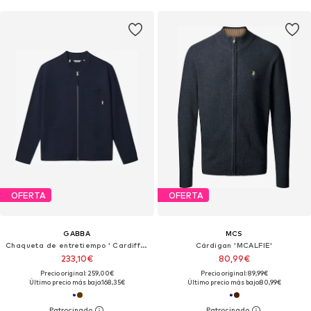
OFERTA
OFERTA
GABBA
MCS
Chaqueta de entretiempo ' Cardiff Led '
Cárdigan 'MCALFIE'
233,10€
80,99€
Precio original: 259,00€
Precio original: 89,99€
Último precio más bajo:
168,35€
Último precio más bajo:
80,99€