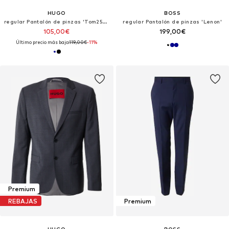
HUGO
BOSS
regular Pantalón de pinzas 'Tom253X-MH'
regular Pantalón de pinzas 'Lenon'
105,00€
199,00€
Último precio más bajo:
119,00€
-11%
Premium
REBAJAS
Premium