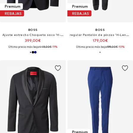
Premium
Premium
REBAJAS
REBAJAS
BOSS
BOSS
Ajuste estrecho Chaqueta saco 'H-Huge'
regular Pantalón de pinzas 'H-Lenon'
399,00€
179,00€
Último precio más bajo:
449,00€
-11%
Último precio más bajo:
199,00€
-10%
Premium