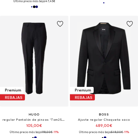
Último precio más bajo:
47,45€
Premium
Premium
REBAJAS
REBAJAS
HUGO
BOSS
regular Pantalón de pinzas 'Tom253X-MH'
Ajuste regular Chaqueta saco
105,00€
489,00€
Último precio más bajo:
119,00€
-11%
Último precio más bajo:
549,00€
-11%