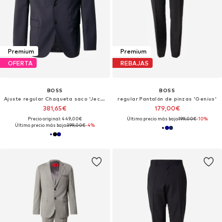
Premium
Premium
OFERTA
REBAJAS
BOSS
BOSS
Ajuste regular Chaqueta saco 'Jeckson'
regular Pantalón de pinzas 'Genius'
381,65€
179,00€
Precio original: 449,00€
Último precio más bajo:
199,00€
-10%
Último precio más bajo:
399,00€
-4%