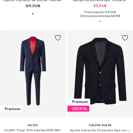
regular Pantalón de pinzas 'Hesten'
Abrigo de entretiempo 'Frederik'
169,00€
50,94€
Precio original: 149,00€
Último precio más bajo:
48,93€
Premium
Premium
OFERTA
HUGO
CALVIN KLEIN
Slimfit Traje 'Arti-Hesten253X-MH'
Ajuste estrecho Chaqueta tipo saco para negocios