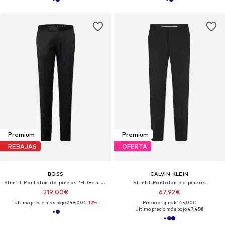
Premium
Premium
REBAJAS
OFERTA
BOSS
CALVIN KLEIN
Slimfit Pantalón de pinzas 'H-Genius-Tux'
Slimfit Pantalón de pinzas
219,00€
67,92€
Último precio más bajo:
249,00€
-12%
Precio original: 145,00€
Último precio más bajo:
47,45€