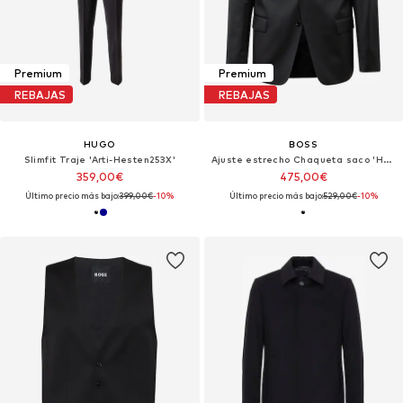
Premium
Premium
REBAJAS
REBAJAS
HUGO
BOSS
Slimfit Traje 'Arti-Hesten253X'
Ajuste estrecho Chaqueta saco 'Huge'
359,00€
475,00€
Último precio más bajo:
399,00€
-10%
Último precio más bajo:
529,00€
-10%