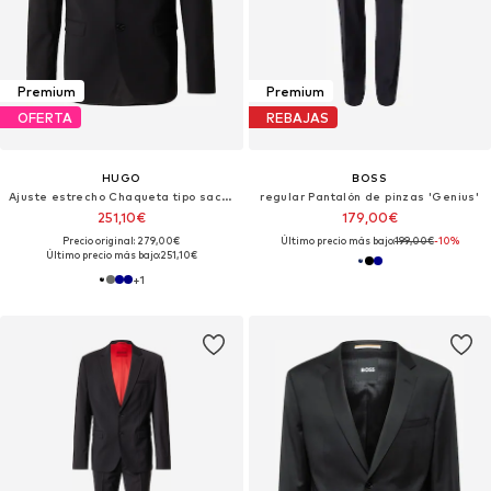
Premium
Premium
OFERTA
REBAJAS
HUGO
BOSS
Ajuste estrecho Chaqueta tipo saco para negocios 'Arti253X-MH'
regular Pantalón de pinzas 'Genius'
251,10€
179,00€
Precio original: 279,00€
Último precio más bajo:
199,00€
-10%
Último precio más bajo:
251,10€
+
1