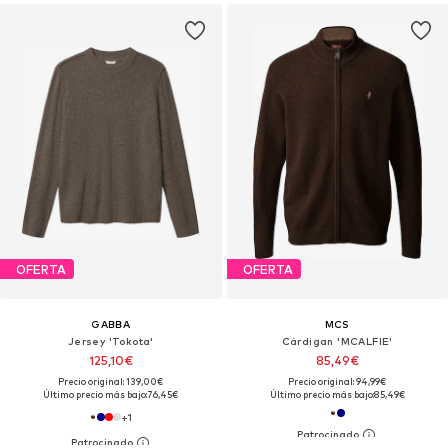
OFERTA
OFERTA
GABBA
MCS
Jersey 'Tokota'
Cárdigan 'MCALFIE'
125,10€
85,49€
Precio original: 139,00€
Precio original: 94,99€
Último precio más bajo:
76,45€
Último precio más bajo:
85,49€
+
1