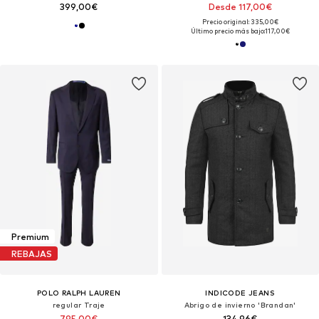
399,00€
Desde 117,00€
Precio original: 335,00€
Último precio más bajo:
117,00€
Premium
REBAJAS
POLO RALPH LAUREN
INDICODE JEANS
regular Traje
Abrigo de invierno 'Brandan'
795,00€
134,96€