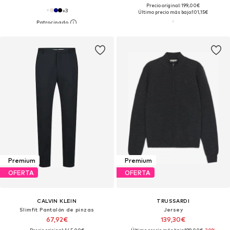
Precio original: 199,00€
+
3
Último precio más bajo:
101,15€
Premium
Premium
OFERTA
OFERTA
CALVIN KLEIN
TRUSSARDI
Slimfit Pantalón de pinzas
Jersey
67,92€
139,30€