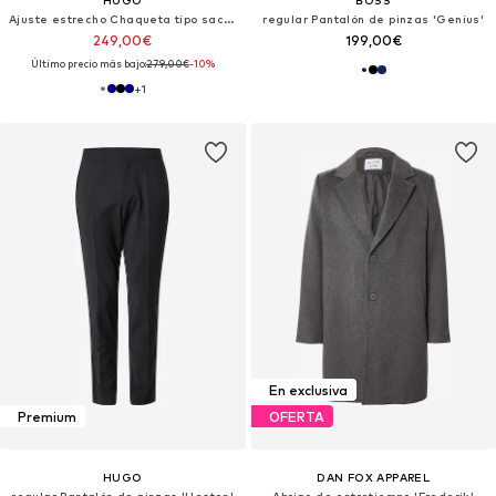
HUGO
BOSS
Ajuste estrecho Chaqueta tipo saco para negocios 'Arti253X-MH'
regular Pantalón de pinzas 'Genius'
249,00€
199,00€
Último precio más bajo:
279,00€
-10%
+
1
En exclusiva
Premium
OFERTA
HUGO
DAN FOX APPAREL