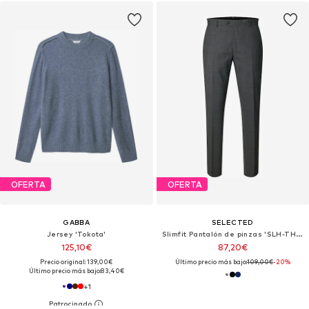
OFERTA
OFERTA
GABBA
SELECTED
Jersey 'Tokota'
Slimfit Pantalón de pinzas 'SLH-THEO'
125,10€
87,20€
Precio original: 139,00€
Último precio más bajo:
109,00€
-20%
Último precio más bajo:
83,40€
+
1