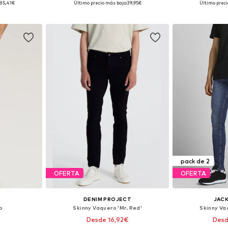
85,41€
Último precio más bajo:
39,95€
Último preci
esta
Añadir a la cesta
Añadir
pack de 2
OFERTA
OFERTA
DENIM PROJECT
JACK
o
Skinny Vaquero 'Mr. Red'
Skinny Va
Desde 16,92€
Desd