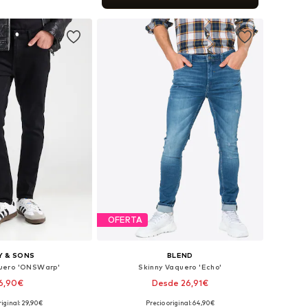
 a la cesta
OFERTA
Y & SONS
BLEND
quero 'ONSWarp'
Skinny Vaquero 'Echo'
6,90€
Desde 26,91€
riginal: 29,90€
Precio original: 64,90€
en muchas tallas
Disponible en muchas tallas