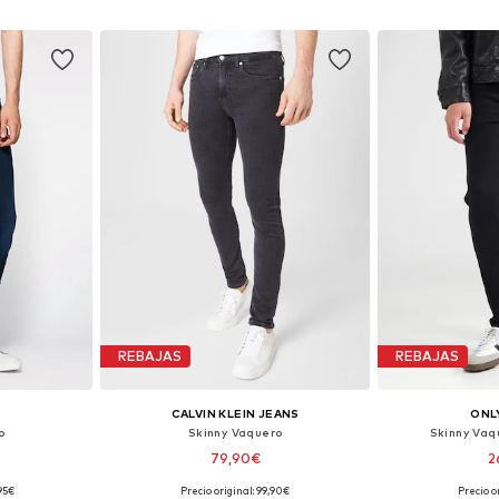
esta
Añadir a la cesta
Añadir
REBAJAS
REBAJAS
CALVIN KLEIN JEANS
ONL
o
Skinny Vaquero
Skinny Va
79,90€
2
,95€
Precio original: 99,90€
Precio o
 tallas
Disponible en muchas tallas
Disponible 