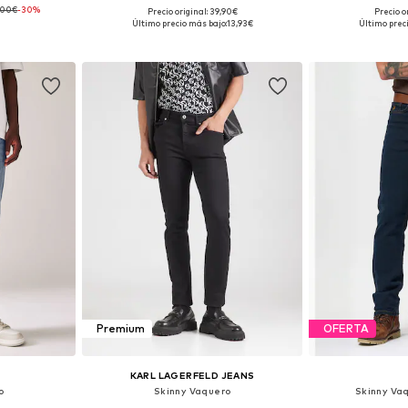
,00€
-30%
+
5
Precio original: 39,90€
Precio o
 tallas
Disponible en muchas tallas
Disponible 
Último precio más bajo:
13,93€
Último prec
esta
Añadir a la cesta
Añadir
Premium
OFERTA
KARL LAGERFELD JEANS
o
Skinny Vaquero
Skinny Va