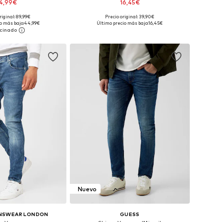
4,99€
16,45€
riginal: 89,99€
Precio original: 39,90€
en muchas tallas
Disponible en muchas tallas
o más bajo:
44,99€
Último precio más bajo:
16,45€
 a la cesta
Añadir a la cesta
Nuevo
NSWEAR LONDON
GUESS