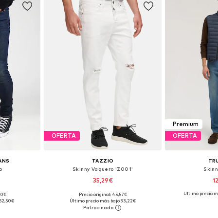
Premium
OFERTA
OFERTA
EANS
TAZZIO
TR
o
Skinny Vaquero 'Z001'
Skin
35,29€
1
Último precio m
,00€
Precio original: 45,57€
 tallas
Disponible en muchas tallas
Disponible 
52,50€
Último precio más bajo:
33,22€
esta
Añadir a la cesta
Añadir