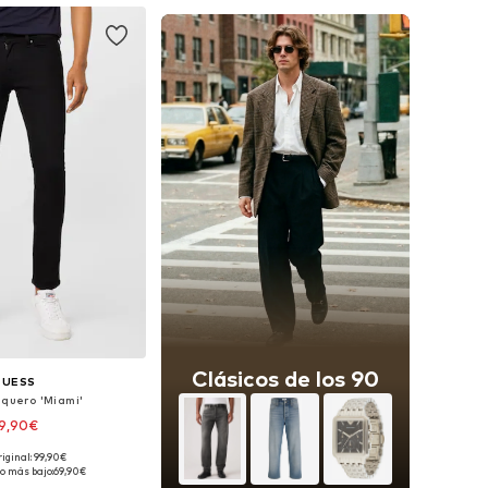
Clásicos de los 90
GUESS
aquero 'Miami'
9,90€
riginal: 99,90€
Tallas disponibles: 30 x 32, 31 x 32, 31 x 34, 32 x 32, 33 x 32, 36 x 32
o más bajo:
69,90€