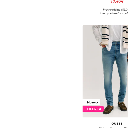
50,40€
Precio original: 56,
Disponible en muchas
Último precio más bajo:
Añadir a la c
Nuevo
OFERTA
GUESS