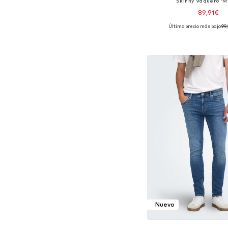
Skinny Vaquero 'M
89,91€
Último precio más bajo:
99
Disponible en muchas
Añadir a la c
Nuevo