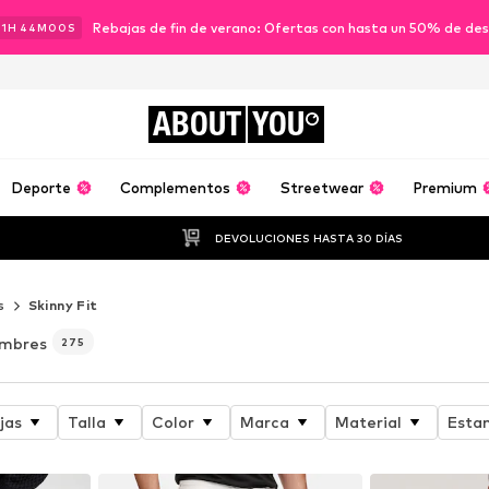
Rebajas de fin de verano: Ofertas con hasta un 50% de de
11
H
43
M
58
S
ABOUT
YOU
Deporte
Complementos
Streetwear
Premium
DEVOLUCIONES HASTA 30 DÍAS
s
Skinny Fit
ombres
275
jas
Talla
Color
Marca
Material
Esta