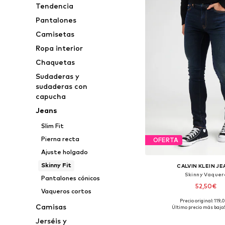
Tendencia
Pantalones
Camisetas
Ropa interior
Chaquetas
Sudaderas y
sudaderas con
capucha
Jeans
Slim Fit
Pierna recta
OFERTA
Ajuste holgado
Skinny Fit
CALVIN KLEIN J
Skinny Vaquer
Pantalones cónicos
52,50€
Vaqueros cortos
Precio original: 119
Disponible en muchas
Camisas
Último precio más bajo:
Añadir a la c
Jerséis y