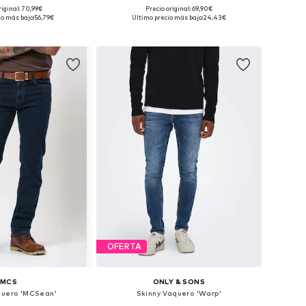
riginal: 70,99€
Precio original: 69,90€
en muchas tallas
Tallas disponibles: 30 x regular
io más bajo:
56,79€
Último precio más bajo:
24,43€
 a la cesta
Añadir a la cesta
OFERTA
MCS
ONLY & SONS
quero 'MCSean'
Skinny Vaquero 'Warp'