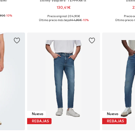
iami'
Skinny Vaquero 'TEPPHAR-X'
Skin
130,41€
2
,90€
-10%
+
2
Precio original: 204,90€
Precio o
 tallas
Disponible en muchas tallas
Tallas dispon
Último precio más bajo:
144,90€
-10%
Último precio 
esta
Añadir a la cesta
Añadir
Nuevo
Nuevo
REBAJAS
REBAJAS