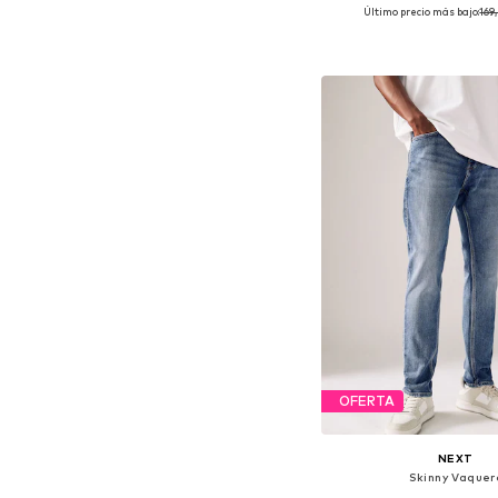
Último precio más bajo:
169
Disponible en muchas
Añadir a la c
OFERTA
NEXT
Skinny Vaquer