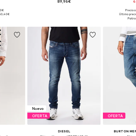
89,96€
4
00€
Precio o
 tallas
Disponible en muchas tallas
Disponible 
50,40€
Último preci
esta
Añadir a la cesta
Añadir
Nuevo
OFERTA
OFERTA
DIESEL
BURTON ME