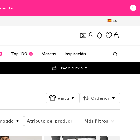
scuento
ES
Top 100
Marcas
Inspiración
PAGO FLEXIBLE
Vista
Ordenar
mpado
Atributo del producto
Más filtros
Style
Ajuste