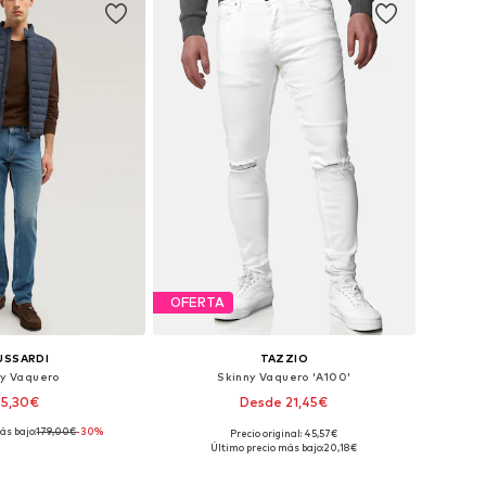
OFERTA
USSARDI
TAZZIO
ny Vaquero
Skinny Vaquero 'A100'
25,30€
Desde 21,45€
ás bajo:
179,00€
-30%
Precio original: 45,57€
en muchas tallas
Disponible en muchas tallas
Último precio más bajo:
20,18€
 a la cesta
Añadir a la cesta