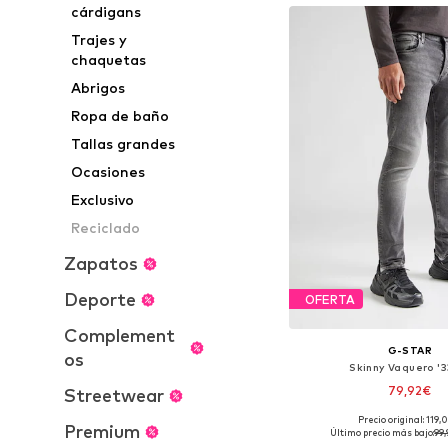
cárdigans
Trajes y
chaquetas
Abrigos
Ropa de baño
Tallas grandes
Ocasiones
Exclusivo
Reciclado
Zapatos
Deporte
OFERTA
Complement
G-STAR
os
Skinny Vaquero '3
79,92€
Streetwear
Precio original: 119
Disponible en muchas
Premium
Último precio más bajo:
99