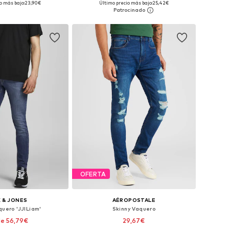
o más bajo:
23,90€
Último precio más bajo:
25,42€
 a la cesta
Añadir a la cesta
OFERTA
 & JONES
AÉROPOSTALE
quero 'JJILiam'
Skinny Vaquero
e 56,79€
29,67€