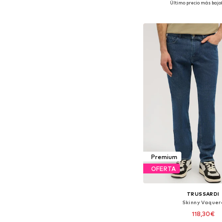
Último precio más bajo:
Añadir a la c
Premium
OFERTA
TRUSSARDI
Skinny Vaquer
118,30€