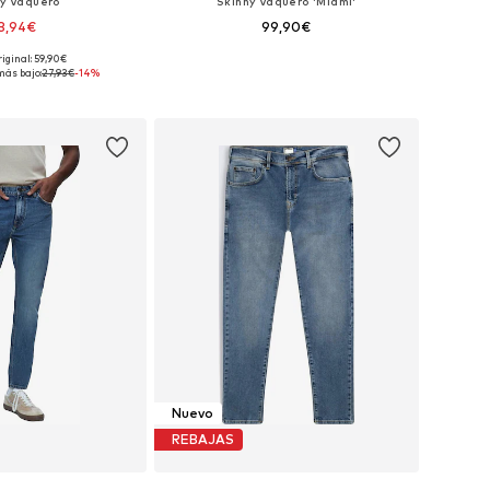
ny Vaquero
Skinny Vaquero 'Miami'
3,94€
99,90€
riginal: 59,90€
ibles: 30 x regular
Disponible en muchas tallas
más bajo:
27,93€
-14%
 a la cesta
Añadir a la cesta
Nuevo
REBAJAS