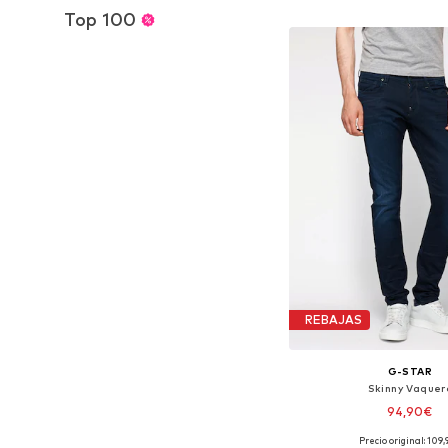
Añadir a la c
Top 100
REBAJAS
G-STAR
Skinny Vaquer
94,90€
+
3
Precio original: 109
Disponible en muchas