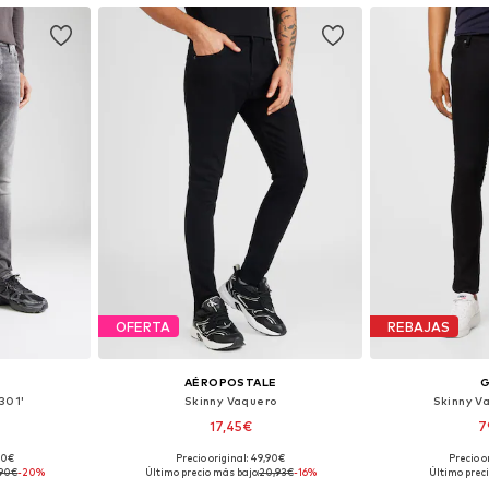
OFERTA
REBAJAS
AÉROPOSTALE
301'
Skinny Vaquero
Skinny V
17,45€
7
,00€
Precio original: 49,90€
Precio o
 tallas
Tallas disponibles: 30 x regular, 32 x regular, 34 x regular
,90€
-20%
Último precio más bajo:
20,93€
-16%
Último preci