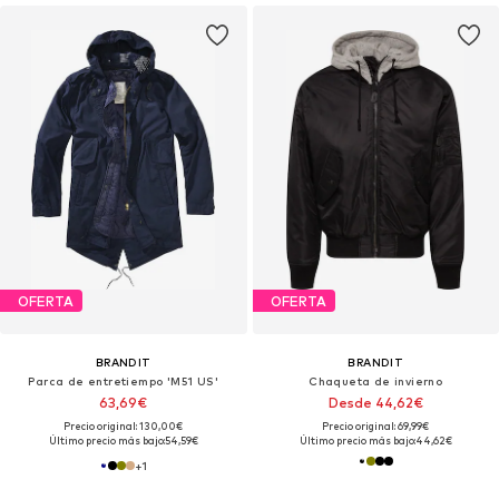
OFERTA
OFERTA
BRANDIT
BRANDIT
Parca de entretiempo 'M51 US'
Chaqueta de invierno
63,69€
Desde 44,62€
Precio original: 130,00€
Precio original: 69,99€
Último precio más bajo:
54,59€
Último precio más bajo:
44,62€
+
1