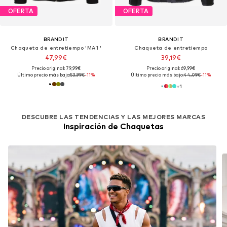
OFERTA
OFERTA
BRANDIT
BRANDIT
Chaqueta de entretiempo 'MA1 '
Chaqueta de entretiempo
47,99€
39,19€
Precio original: 79,99€
Precio original: 69,99€
Último precio más bajo:
53,99€
-11%
Último precio más bajo:
44,09€
-11%
+
1
DESCUBRE LAS TENDENCIAS Y LAS MEJORES MARCAS
Inspiración de Chaquetas