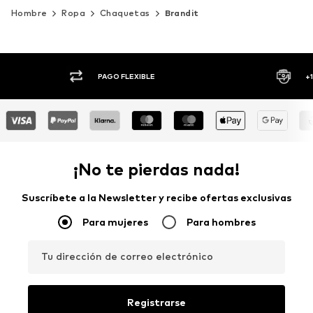
Hombre
Ropa
Chaquetas
Brandit
AGO FLEXIBLE
+1.000 MARCAS
¡No te pierdas nada!
Suscríbete a la Newsletter y recibe ofertas exclusivas
Para mujeres
Para hombres
Tu dirección de correo electrónico
Registrarse