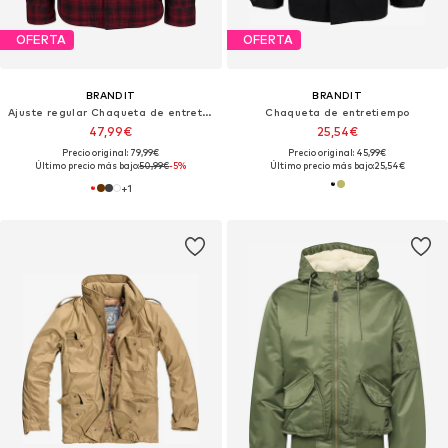
OFERTA
OFERTA
BRANDIT
BRANDIT
Ajuste regular Chaqueta de entretiempo 'Classic'
Chaqueta de entretiempo
47,99€
25,54€
Precio original: 79,99€
Precio original: 45,99€
Último precio más bajo:
50,99€
-5%
Último precio más bajo:
25,54€
+
1