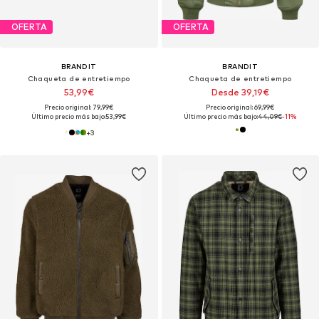
OFERTA
OFERTA
BRANDIT
BRANDIT
Chaqueta de entretiempo
Chaqueta de entretiempo
53,99€
Desde 39,19€
Precio original: 79,99€
Precio original: 69,99€
Último precio más bajo:
53,99€
Último precio más bajo:
44,09€
-11%
+
3