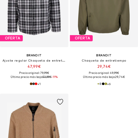
OFERTA
OFERTA
BRANDIT
BRANDIT
Ajuste regular Chaqueta de entretiempo 'Sherpa'
Chaqueta de entretiempo
47,99€
29,74€
Precio original: 79,99€
Precio original: 49,99€
Último precio más bajo:
53,99€
-11%
Último precio más bajo:
29,74€
+
1
+
6