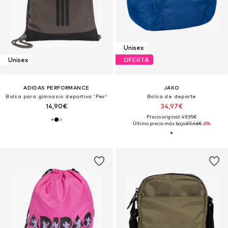
Unisex
Unisex
OFERTA
ADIDAS PERFORMANCE
JAKO
Bolsa para gimnasio deportiva 'Pwr'
Bolsa de deporte
14,90€
34,97€
Precio original: 49,95€
Último precio más bajo:
37,46€
-6%