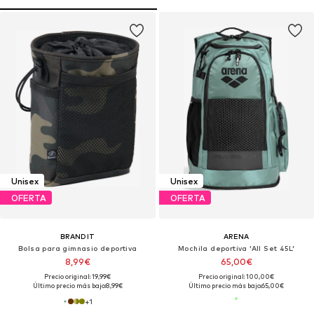
Unisex
Unisex
OFERTA
OFERTA
BRANDIT
ARENA
Bolsa para gimnasio deportiva
Mochila deportiva 'All Set 45L'
8,99€
65,00€
Precio original: 19,99€
Precio original: 100,00€
Último precio más bajo:
8,99€
Último precio más bajo:
65,00€
+
1