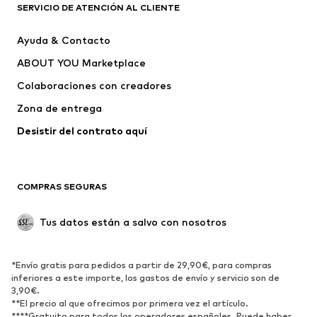
Camisetas
Jeans
SERVICIO DE ATENCIÓN AL CLIENTE
Chaquetas
Sudaderas y sudaderas con
Ayuda & Contacto
capucha
ABOUT YOU Marketplace
Pantalones
Camisas
Ropa interior
Jerséis y cárdigans
Colaboraciones con creadores
Trajes y chaquetas
Abrigos
Zona de entrega
Ropa de baño
Tallas grandes
Desistir del contrato aquí 
Ocasiones
Exclusivo
Reciclado
COMPRAS SEGURAS
ZAPATOS
Tus datos están a salvo con nosotros
Nuevo
Tendencia
Botas y botines
Zapatillas de deporte
*Envío gratis para pedidos a partir de 29,90€, para compras
Zapatos bajos
Zapatos deportivos
inferiores a este importe, los gastos de envío y servicio son de
Zapatos abiertos
Exclusivo
3,90€.
**El precio al que ofrecimos por primera vez el artículo.
****Gratuito para todos los operadores españoles. Puede haber