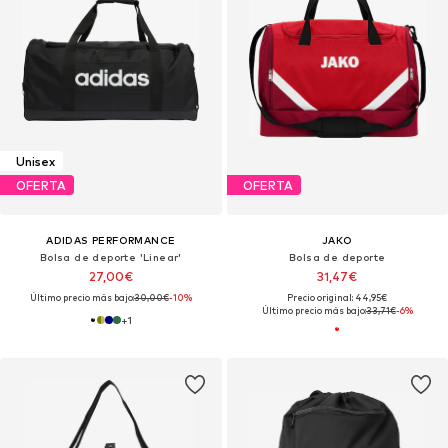
Unisex
OFERTA
OFERTA
ADIDAS PERFORMANCE
JAKO
Bolsa de deporte 'Linear'
Bolsa de deporte
27,00€
31,47€
Último precio más bajo:
30,00€
-10%
Precio original: 44,95€
Último precio más bajo:
33,71€
-6%
+
1