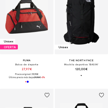
Unisex
OFERTA
Unisex
PUMA
THE NORTH FACE
Bolsa de deporte
Mochila deportiva 'BASIN'
27,97€
120,00€
Precio original: 39,95€
Último precio más bajo:
29,96€
-6%