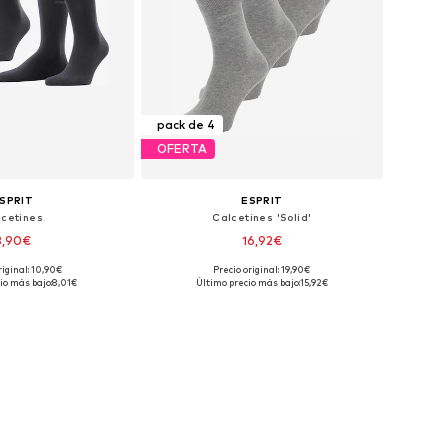
pack de 4
OFERTA
SPRIT
ESPRIT
lcetines
Calcetines 'Solid'
8,90€
16,92€
riginal: 10,90€
Precio original: 19,90€
s: 39-42, 43-46, 47-50
Tallas disponibles: 40-46
io más bajo:
8,01€
Último precio más bajo:
15,92€
 a la cesta
Añadir a la cesta