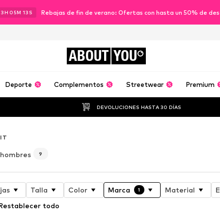
Rebajas de fin de verano: Ofertas con hasta un 50% de de
13
H
05
M
12
S
ABOUT
YOU
Deporte
Complementos
Streetwear
Premium
DEVOLUCIONES HASTA 30 DÍAS
IT
 hombres
9
jas
Talla
Color
Marca
Material
E
1
Restablecer todo