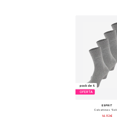
Tallas disponibles: 39-42,
Añadir a la c
pack de 4
OFERTA
ESPRIT
Calcetines 'Sol
16,92€