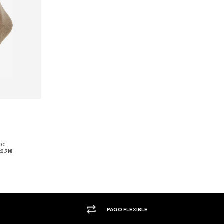
90€
 43-46, 47-50
:
8,91€
esta
PAGO FLEXIBLE