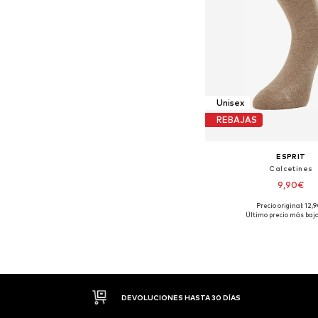
Unisex
REBAJAS
ESPRIT
Calcetines
9,90€
Precio original: 12,
Tallas disponibles: 39-42,
Último precio más bajo
Añadir a la c
DEVOLUCIONES HASTA 30 DÍAS