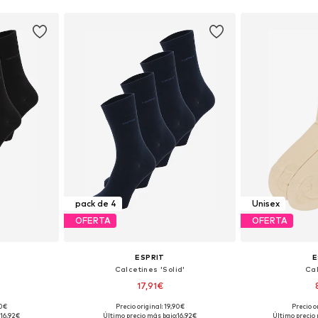
pack de 4
Unisex
OFERTA
OFERTA
ESPRIT
E
Calcetines 'Solid'
Ca
17,91€
90€
Precio original: 19,90€
Precio o
 40-46
Tallas disponibles: 40-46
Tallas disponible
16,92€
Último precio más bajo:
16,92€
Último precio 