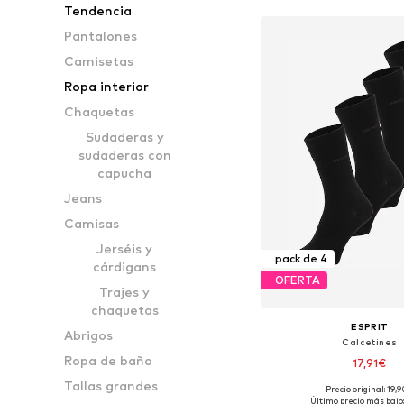
Tendencia
Pantalones
Camisetas
Ropa interior
Chaquetas
Sudaderas y
sudaderas con
capucha
Jeans
Camisas
Jerséis y
pack de 4
cárdigans
OFERTA
Trajes y
chaquetas
ESPRIT
Abrigos
Calcetines
Ropa de baño
17,91€
Tallas grandes
Precio original: 19,
Tallas disponibles:
Último precio más bajo: