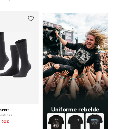
 a la cesta
Añadir a la cesta
Uniforme rebelde
SPRIT
lcetines
8,90€