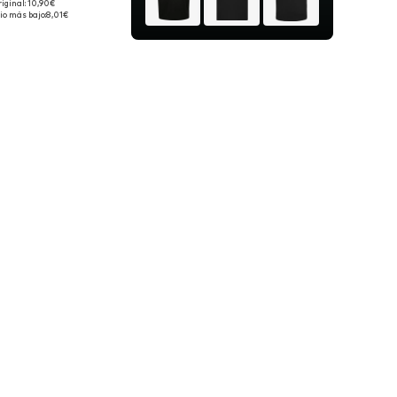
riginal: 10,90€
s: 39-42, 43-46, 47-50
io más bajo:
8,01€
 a la cesta