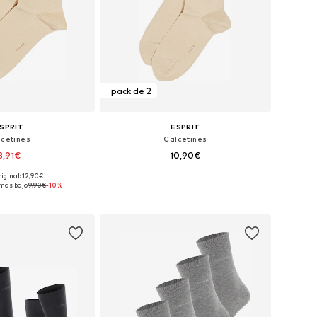
pack de 2
SPRIT
ESPRIT
lcetines
Calcetines
8,91€
10,90€
riginal: 12,90€
s: 39-42, 43-46, 47-50
Tallas disponibles: 39-42, 43-46, 47-50
más bajo:
9,90€
-10%
 a la cesta
Añadir a la cesta