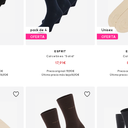
pack de 4
Unisex
OFERTA
OFERTA
ESPRIT
E
Calcetines 'Solid'
Ca
17,91€
90€
Precio original: 19,90€
Precio o
 40-46
Tallas disponibles: 40-46
Tallas disponible
16,92€
Último precio más bajo:
16,92€
Último precio 
esta
Añadir a la cesta
Añadir