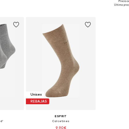
Precio o
 43-46, 47-50
Tallas disponibles: 39-42
Tallas disponible
Último prec
esta
Añadir a la cesta
Añadir
Unisex
REBAJAS
ESPRIT
id'
Calcetines
9,90€