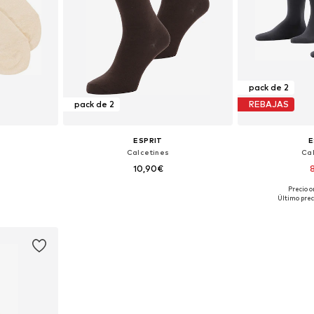
pack de 2
pack de 2
REBAJAS
ESPRIT
E
Calcetines
Ca
10,90€
Precio o
 43-46, 47-50
Tallas disponibles: 39-42
Tallas disponible
Último prec
esta
Añadir a la cesta
Añadir