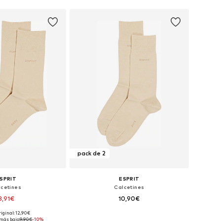
pack de 2
SPRIT
ESPRIT
lcetines
Calcetines
8,91€
10,90€
riginal: 12,90€
s: 39-42, 43-46, 47-50
Tallas disponibles: 39-42, 43-46, 47-50
más bajo:
9,90€
-10%