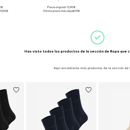
90€
Precio original: 12,90€
 40-46
Tallas disponibles: 39-42, 43-46, 47-50
15,92€
Último precio más bajo:
8,91€
esta
Añadir a la cesta
Has visto todos los productos de la sección de Ropa que co
Aquí encontrarás más productos de la sección de