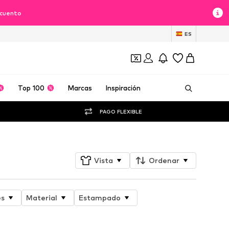
scuento
ES
Top 100
Marcas
Inspiración
PAGO FLEXIBLE
Vista
Ordenar
es
Material
Estampado