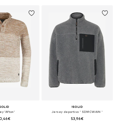
SOLID
!SOLID
ey 'Afton'
Jersey deportivo ' SDMCWAIN '
0,46€
53,96€
sponibles: XXL
Tallas disponibles: S, M, L, XL, XXL, XXXL