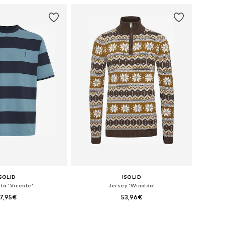
 a la cesta
Añadir a la cesta
SOLID
!SOLID
ta 'Vicente'
Jersey 'Winoldo'
7,95€
53,96€
les: S, M, L, XL, XXL
Tallas disponibles: M, L, XL, XXL