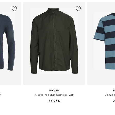
esta
Añadir a la cesta
Añadir
!SOLID
!
'
Ajuste regular Camisa 'Val'
Camise
44,96€
2
+
2
: XXL
Tallas disponibles: S, M, L, XL, XXL, XXXL
Tallas disponib