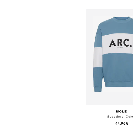
Tallas disponibles: L,
Añadir a la c
!SOLID
Sudadera 'Caiu
44,96€