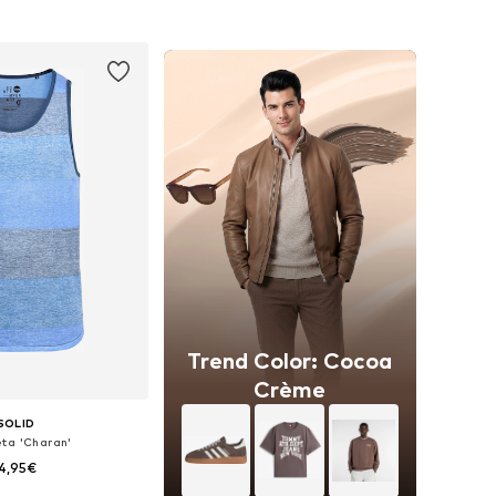
 a la cesta
Añadir a la cesta
Trend Color: Cocoa
Crème
SOLID
ta 'Charan'
4,95€