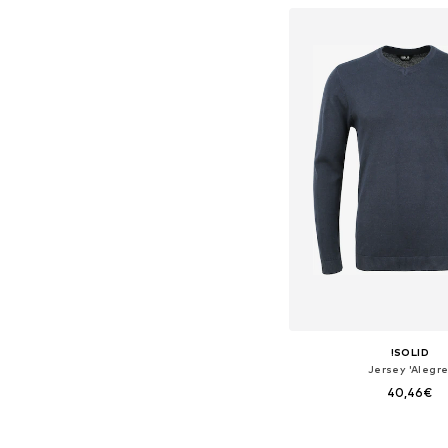
Añadir a la c
!SOLID
Jersey 'Alegre
40,46€
Tallas disponibles