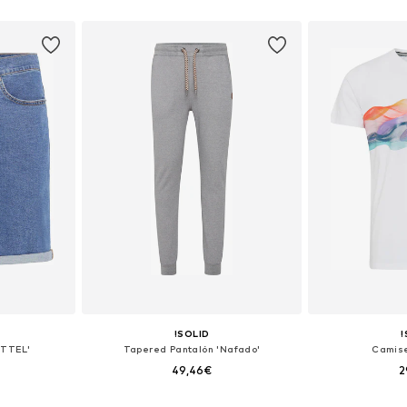
, XL, XXL
Tallas disponibles: XXL
Tallas disponi
esta
Añadir a la cesta
Añadir
!SOLID
!
ITTEL'
Tapered Pantalón 'Nafado'
Camise
49,46€
2
 tallas
Tallas disponibles: 35-36, 38, 40
Tallas dispo