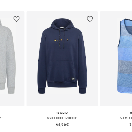
esta
Añadir a la cesta
Añadir
!SOLID
!
n'
Sudadera 'Darcio'
Camise
44,96€
2