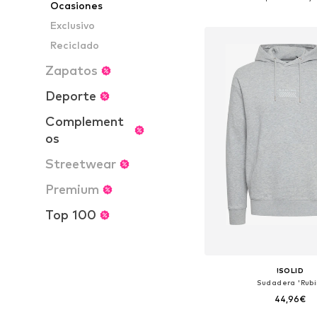
Ocasiones
Añadir a la c
Exclusivo
Reciclado
Zapatos
Deporte
Complement
os
Streetwear
Premium
Top 100
!SOLID
Sudadera 'Rubi
44,96€