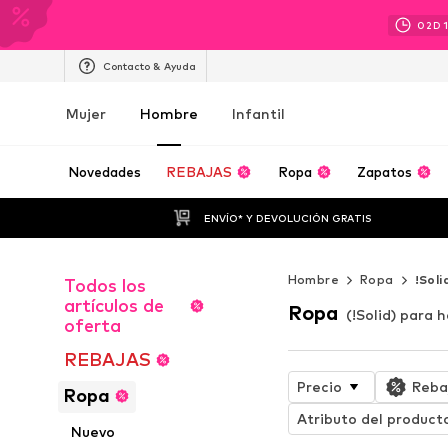
02
D
Contacto & Ayuda
Mujer
Hombre
Infantil
Novedades
REBAJAS
Ropa
Zapatos
ENVÍO* Y DEVOLUCIÓN GRATIS
Hombre
Ropa
!Soli
Todos los
artículos de
Ropa
(!Solid) para
oferta
REBAJAS
Precio
Reba
Ropa
Atributo del product
Nuevo