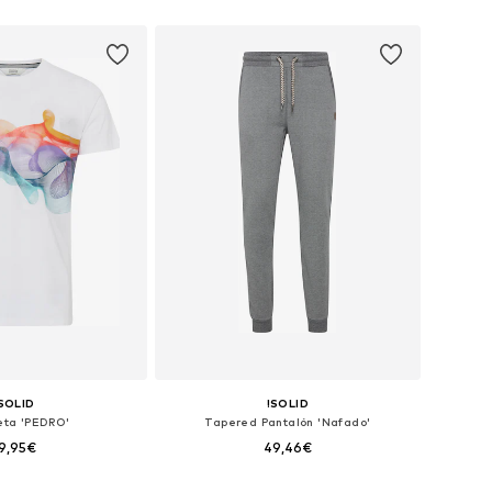
bles: M, L, XL, XXL
Tallas disponibles: 31-32, 33, 35-36, 38
 a la cesta
Añadir a la cesta
SOLID
!SOLID
ta 'PEDRO'
Tapered Pantalón 'Nafado'
9,95€
49,46€
nibles: L, XL, XXL
Tallas disponibles: 33, 38