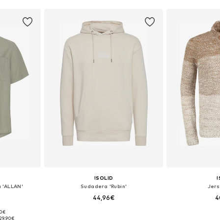
!SOLID
!
a 'ALLAN'
Sudadera 'Rubin'
Jers
44,96€
4
90€
 L, XL, XXL
Tallas disponibles: XL, XXL
Tallas di
29,90€