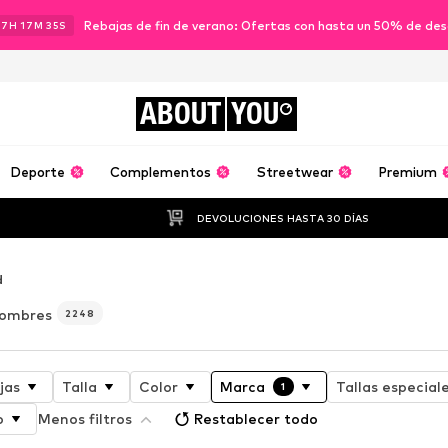
Rebajas de fin de verano: Ofertas con hasta un 50% de de
17
H
17
M
33
S
ABOUT
YOU
Deporte
Complementos
Streetwear
Premium
DEVOLUCIONES HASTA 30 DÍAS
d
 hombres
2248
jas
Talla
Color
Marca
Tallas especial
1
o
Menos filtros
Restablecer todo