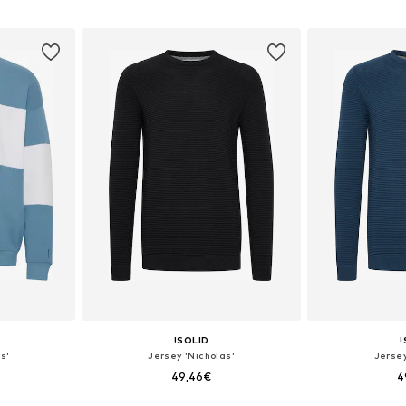
 XL, XXL
Tallas disponibles: M, L, XXL
Tallas disponib
esta
Añadir a la cesta
Añadir
!SOLID
!
s'
Jersey 'Nicholas'
Jersey
49,46€
4