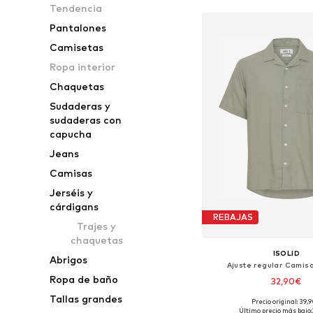
Tendencia
Pantalones
Camisetas
Ropa interior
Chaquetas
Sudaderas y
sudaderas con
capucha
Jeans
Camisas
Jerséis y
cárdigans
REBAJAS
Trajes y
chaquetas
!SOLID
Abrigos
Ajuste regular Camis
Ropa de baño
32,90€
Tallas grandes
+
1
Precio original: 39,
Tallas disponibles: S, M,
Último precio más bajo: