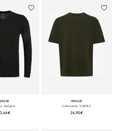
 a la cesta
Añadir a la cesta
SOLID
!SOLID
y 'Alegre'
Camiseta 'CADEL'
0,46€
24,95€
+
4
bles: M, L, XL, XXL
Tallas disponibles: S, XXL
 a la cesta
Añadir a la cesta