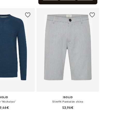
les: S, M, L, XL, XXL
 a la cesta
SOLID
!SOLID
 'Nicholas'
Slimfit Pantalón chino
9,46€
53,96€
+
2