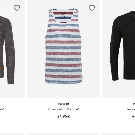
esta
Añadir a la cesta
Añadir
!SOLID
!
mo'
Camiseta 'Mende'
Jerse
24,95€
4
+
2
 XL, XXL, XXXL
Tallas disponibles: L, XL, XXL
Tallas disponi
esta
Añadir a la cesta
Añadir