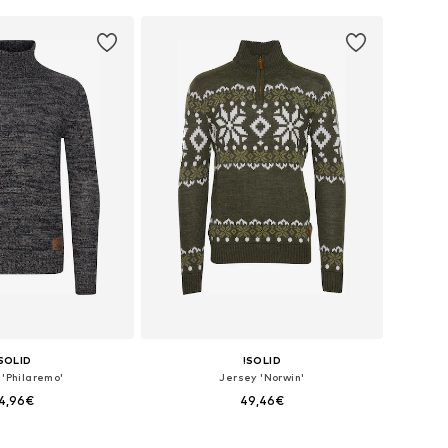
 a la cesta
Añadir a la cesta
SOLID
!SOLID
 'Philaremo'
Jersey 'Norwin'
4,96€
49,46€
+
2
: S, M, L, XL, XXL, XXXL
Tallas disponibles: S, M, L, XL, XXL, XXXL