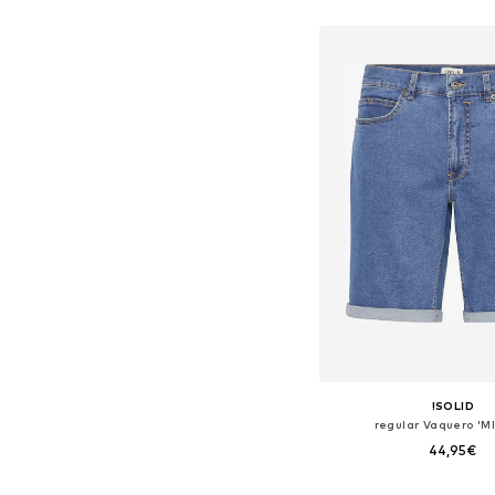
Tallas disponibles: M, L
Añadir a la c
!SOLID
regular Vaquero 'M
44,95€
Disponible en muchas