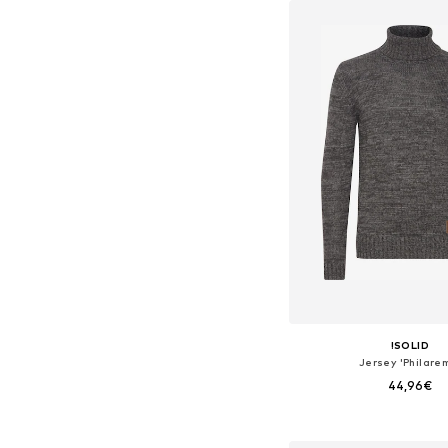
Añadir a la c
!SOLID
Jersey 'Philare
44,96€
Tallas disponibles: S, M, L,
Añadir a la c