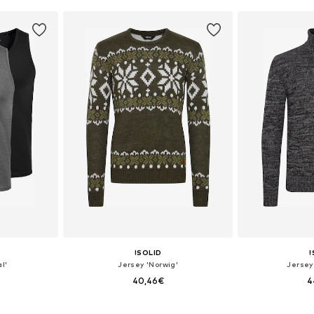
esta
Añadir a la cesta
Añadir
!SOLID
!
l'
Jersey 'Norwig'
Jersey
40,46€
4
+
1
, XL, XXL
Tallas disponibles: M, L, XL, XXL
Tallas disponibles