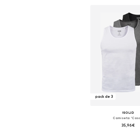
Añadir a la c
pack de 3
!SOLID
Camiseta 'Casa
35,96€
Tallas disponibles: M, L