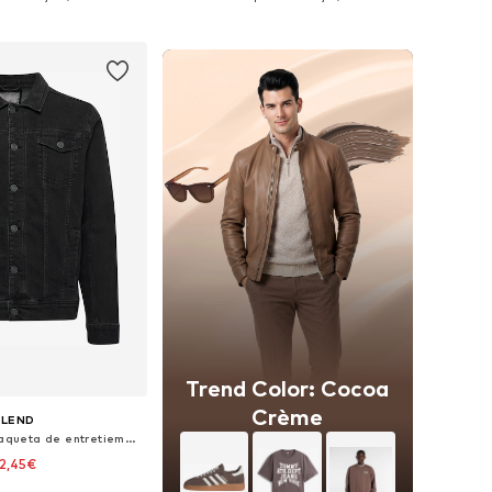
 a la cesta
Añadir a la cesta
Trend Color: Cocoa
Crème
BLEND
Ajuste regular Chaqueta de entretiempo 'BHNARIL'
2,45€