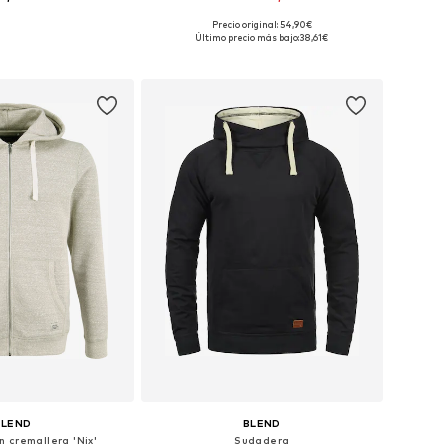
Precio original: 54,90€
: S, M, L, XL, XXL, XXXL
Disponible en muchas tallas
Último precio más bajo:
38,61€
 a la cesta
Añadir a la cesta
BLEND
BLEND
 cremallera 'Nix'
Sudadera