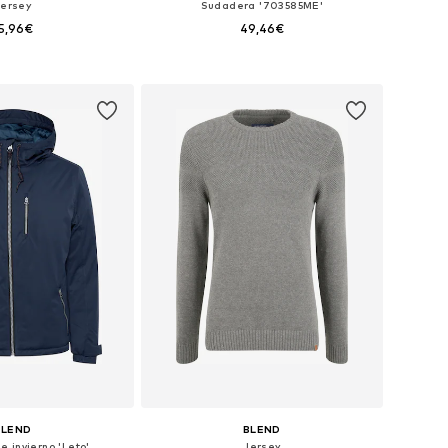
Jersey
Sudadera '703585ME'
5,96€
49,46€
+
5
ponibles: L, XXL
Tallas disponibles: S, M, L, XL, XXL
 a la cesta
Añadir a la cesta
BLEND
BLEND
 invierno 'Leto'
Jersey