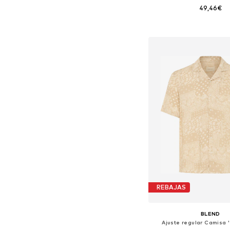
49,46€
Tallas disponibles: S
Añadir a la c
REBAJAS
BLEND
Ajuste regular Camisa '