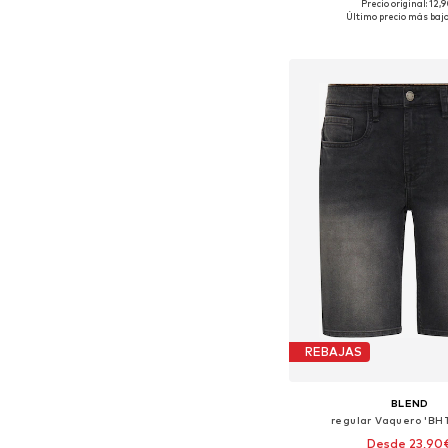
Precio original: 12,
Tallas disponibles: M, L
Último precio más bajo
Añadir a la c
REBAJAS
BLEND
regular Vaquero 'BHT
Desde 23,90