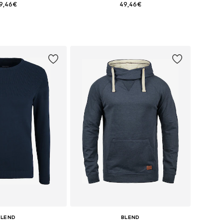
9,46€
49,46€
nibles: XXL, XXXL
Tallas disponibles: XXL
 a la cesta
Añadir a la cesta
BLEND
BLEND