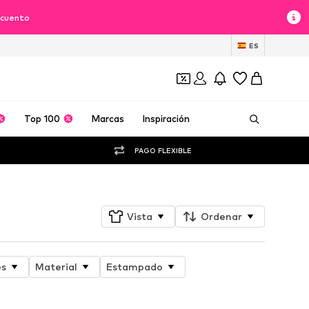
scuento
ES
Top 100
Marcas
Inspiración
PAGO FLEXIBLE
Vista
Ordenar
es
Material
Estampado