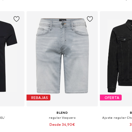
esta
Añadir a la cesta
Añadir
REBAJAS
OFERTA
BLEND
EL'
regular Vaquero
Desde 34,90€
3