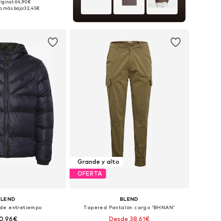
riginal: 64,90€
: S, M, L, XL, XXL, XXXL
o más bajo:
32,45€
 a la cesta
Grande y alto
OFERTA
BLEND
BLEND
de entretiempo
Tapered Pantalón cargo 'BHNAN'
0,96€
Desde 38,61€