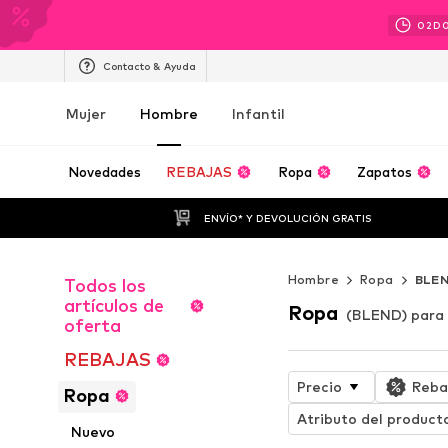
02
D
Contacto & Ayuda
Mujer
Hombre
Infantil
Novedades
REBAJAS
Ropa
Zapatos
ENVÍO* Y DEVOLUCIÓN GRATIS
Hombre
Ropa
BLE
Todos los
artículos de
Ropa
(BLEND) para
oferta
REBAJAS
Precio
Reba
Ropa
Atributo del product
Nuevo