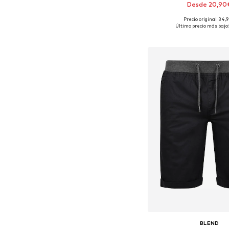
Desde 20,90
Precio original: 34,
Tallas disponibles: S, M, L,
Último precio más bajo:
Añadir a la c
BLEND