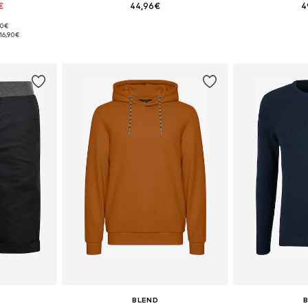
€
44,96€
4
+
1
90€
 XL, XXL, XXXL
Tallas disponibles: 33-34, 34-38, 35-36
Tallas dispo
16,90€
esta
Añadir a la cesta
Añadir
BLEND