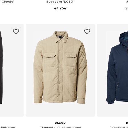
 'Claude'
Sudadera 'LOBO'
44,96€
3
 33-34
Tallas disponibles: S, M, XL, XXL
Tallas dis
esta
Añadir a la cesta
Añadir
BLEND
 'BHNatan'
Chaqueta de entretiempo
Chaqueta de