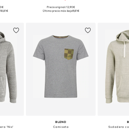
90€
Precio original: 12,90€
 tallas
Tallas disponibles: S, M, L, XXL, XXXL
Tallas disponibles
18,81€
Último precio más bajo:
9,81€
esta
Añadir a la cesta
Añadir
BLEND
ra 'Nix'
Camiseta
Sudadera con