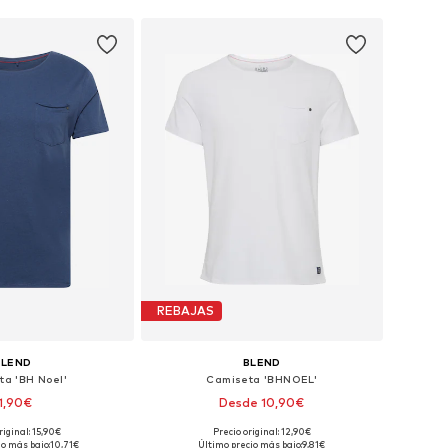
REBAJAS
BLEND
BLEND
ta 'BH Noel'
Camiseta 'BHNOEL'
1,90€
Desde 10,90€
riginal: 15,90€
Precio original: 12,90€
: S, M, L, XL, XXL, XXXL
Tallas disponibles: S, M, L, XL, XXL, XXXL
io más bajo:
10,71€
Último precio más bajo:
9,81€