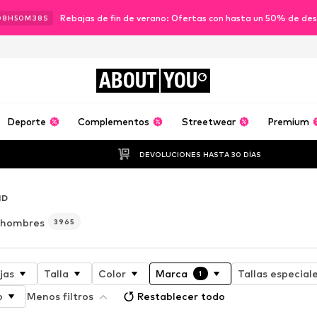
Rebajas de fin de verano: Ofertas con hasta un 50% de de
08
H
50
M
35
S
ABOUT
YOU
Deporte
Complementos
Streetwear
Premium
DEVOLUCIONES HASTA 30 DÍAS
ND
 hombres
3965
jas
Talla
Color
Marca
Tallas especial
1
o
Menos filtros
Restablecer todo