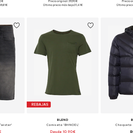
+
3
90€
Precio original: 39,90€
Precio o
, XL, XXL
Disponible en muchas tallas
Tallas disponibles
:
9,81€
Último precio más bajo:
31,41€
Último preci
esta
Añadir a la cesta
Añadir
REBAJAS
BLEND
wister'
Camiseta 'BHNOEL'
Chaqueta 
€
Desde 10,90€
8