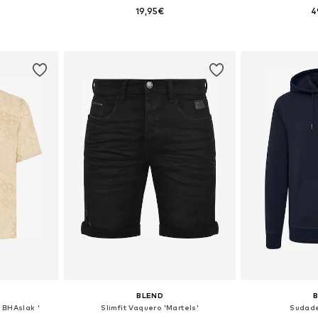
19,95€
4
, M, XXL
Tallas disponibles: M, L, XL, XXL
Tallas dispo
esta
Añadir a la cesta
Añadir
BLEND
 BHAslak '
Slimfit Vaquero 'Martels'
Sudade