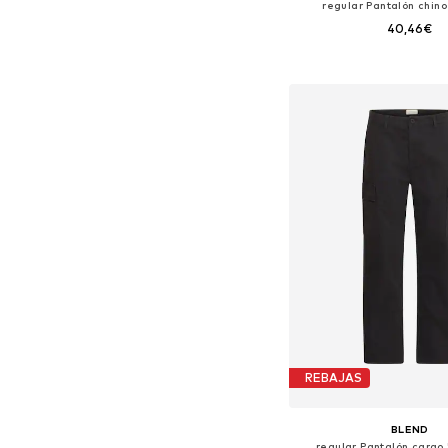
regular Pantalón chino
40,46€
Tallas disponibles:
Añadir a la c
REBAJAS
BLEND
regular Pantalón cargo