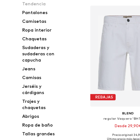
Tendencia
Pantalones
Camisetas
Ropa interior
Chaquetas
Sudaderas y
sudaderas con
capucha
Jeans
Camisas
Jerséis y
cárdigans
REBAJAS
Trajes y
chaquetas
BLEND
Abrigos
regular Vaquero 'BHT
Ropa de baño
Desde 29,90
Tallas grandes
+
2
Precio original: 34,
Disponible en muchas
Último precio más bajo: