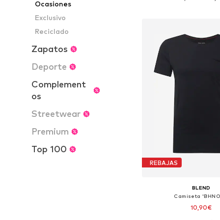
Ocasiones
Añadir a la c
Exclusivo
Reciclado
Zapatos
Deporte
Complement
os
Streetwear
Premium
Top 100
REBAJAS
BLEND
Camiseta 'BHNO
10,90€