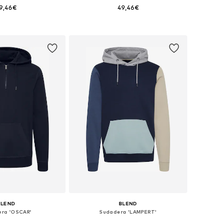
9,46€
49,46€
+
5
nibles: M, L, XXL
Tallas disponibles: S, M, L, XL, XXL, XXXL
 a la cesta
Añadir a la cesta
BLEND
BLEND
ra 'OSCAR'
Sudadera 'LAMPERT'