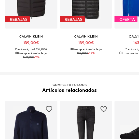
REBAJAS
REBAJAS
OFERTA
CALVIN KLEIN
CALVIN KLEIN
CALVI
139,00€
139,00€
14
Precio original: 159,00€
Último precio más bajo:
Precio ori
Último precio más bajo:
159,00€
-12%
Último precio 
143,10€
-2%
COMPLETA TU LOOK
Artículos relacionados