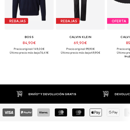
REBAJAS
REBAJAS
OFERTA
BOSS
CALVIN KLEIN
CALVI
84,90€
69,90€
85
Precio original: 149,00€
Precio original: 99,90€
Precio ori
Último precio más bajo:
76,41€
Último precio más bajo:
49,90€
Último pre
94,
ATIS
DEVOLUCIONES HASTA 30 DÍAS