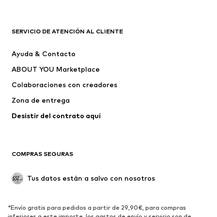
Nuevo
Tendencia
Camisetas
Jeans
SERVICIO DE ATENCIÓN AL CLIENTE
Chaquetas
Sudaderas y sudaderas con
Ayuda & Contacto
capucha
ABOUT YOU Marketplace
Pantalones
Camisas
Ropa interior
Jerséis y cárdigans
Colaboraciones con creadores
Trajes y chaquetas
Abrigos
Zona de entrega
Ropa de baño
Tallas grandes
Desistir del contrato aquí 
Ocasiones
Exclusivo
Reciclado
COMPRAS SEGURAS
ZAPATOS
Tus datos están a salvo con nosotros
Nuevo
Tendencia
Botas y botines
Zapatillas de deporte
*Envío gratis para pedidos a partir de 29,90€, para compras
Zapatos bajos
Zapatos deportivos
inferiores a este importe, los gastos de envío y servicio son de