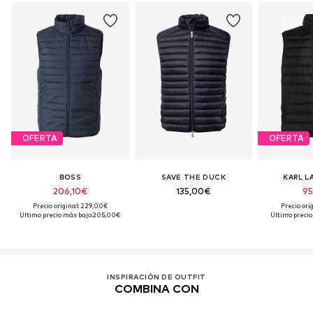
OFERTA
OFERTA
BOSS
SAVE THE DUCK
KARL L
206,10€
135,00€
95
Precio original: 229,00€
Precio ori
Último precio más bajo:
205,00€
Último precio
INSPIRACIÓN DE OUTFIT
COMBINA CON