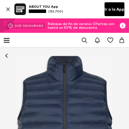
ABOUT YOU App
Ir a la App
(152.700)
Rebajas de fin de verano: Ofertas con
02
D
13
H
34
M
07
S
hasta un 50% de descuento