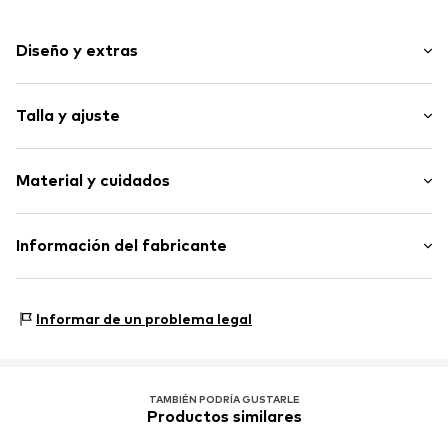
Diseño y extras
Color liso
Talla y ajuste
Dobladillo recto
Cuello mao
Ajuste: Ajuste regular
Bolsillos laterales con cremallera
Material y cuidados
Label Patch/Label Flag
Puntadas
Material: 100% Poliamida - PA
Información del fabricante
Costuras tono entono
Tejido liso
PVH Europe B.V.
Ligeramente forrado
Danzigerkade 165
Informar de un problema legal
Cierre con cremallera
1013AP Amsterdam
NL
Artículo n.º
CAK9dyo001000002
www.calvinklein.com
TAMBIÉN PODRÍA GUSTARLE
Productos similares