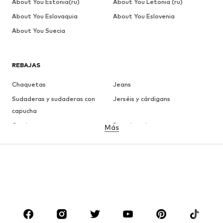
About You Estonia(ru)
About You Letonia (ru)
About You Eslovaquia
About You Eslovenia
About You Suecia
REBAJAS
Chaquetas
Jeans
Sudaderas y sudaderas con
Jerséis y cárdigans
capucha
Camisetas
Ropa interior
Más
Pantalones
Camisas
Abrigos
Trajes y chaquetas
Ropa de baño
Tallas grandes
Zapatos
Deporte
Complementos
Premium
ROPA