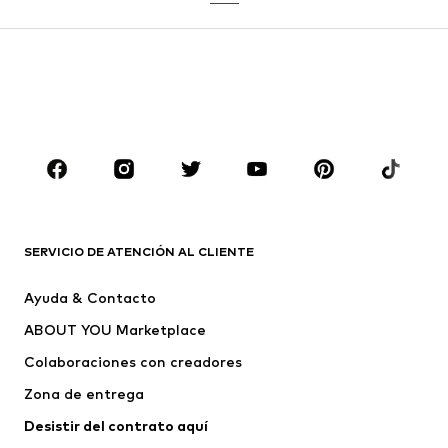
Pantalones
Camisas
Abrigos
Trajes y chaquetas
Ropa de baño
Tallas grandes
Zapatos
Deporte
Complementos
Premium
ROPA
Nuevo
Tendencia
Camisetas
Jeans
SERVICIO DE ATENCIÓN AL CLIENTE
Chaquetas
Sudaderas y sudaderas con
Ayuda & Contacto
capucha
ABOUT YOU Marketplace
Pantalones
Camisas
Ropa interior
Jerséis y cárdigans
Colaboraciones con creadores
Trajes y chaquetas
Abrigos
Zona de entrega
Ropa de baño
Tallas grandes
Desistir del contrato aquí 
Ocasiones
Exclusivo