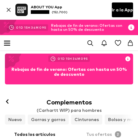
ABOUT YOU App
Ir a la App
(152.700)
Rebajas de fin de verano: Ofertas con
01
D
15
H
34
M
08
S
hasta un 50% de descuento
01
D
15
H
34
M
08
S
Rebajas de fin de verano: Ofertas con hasta un 50%
de descuento
Complementos
(Carhartt WIP) para hombres
Nuevo
Gorras y gorros
Cinturones
Bolsos y moch
Todos los artículos
Tus ofertas
2