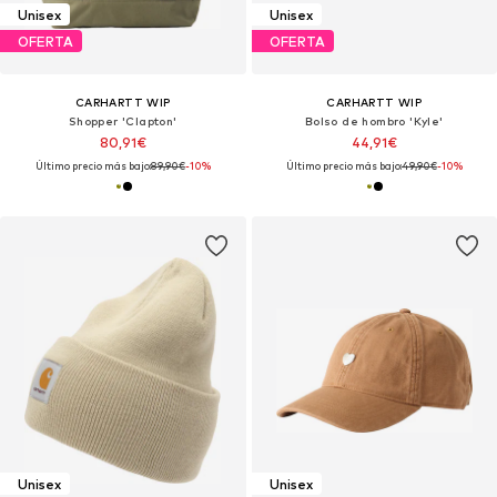
Unisex
Unisex
OFERTA
OFERTA
CARHARTT WIP
CARHARTT WIP
Shopper 'Clapton'
Bolso de hombro 'Kyle'
80,91€
44,91€
Último precio más bajo:
89,90€
-10%
Último precio más bajo:
49,90€
-10%
Unisex
Unisex