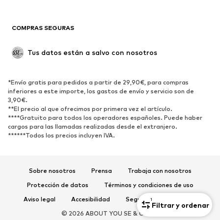
Reciclado
COMPRAS SEGURAS
ZAPATOS
Tus datos están a salvo con nosotros
Nuevo
Tendencia
Botas y botines
Zapatillas de deporte
*Envío gratis para pedidos a partir de 29,90€, para compras
Zapatos bajos
Zapatos deportivos
inferiores a este importe, los gastos de envío y servicio son de
Zapatos abiertos
Exclusivo
3,90€.
**El precio al que ofrecimos por primera vez el artículo.
****Gratuito para todos los operadores españoles. Puede haber
DEPORTE
cargos para las llamadas realizadas desde el extranjero.
******Todos los precios incluyen IVA.
Ropa deportiva
Disciplinas deportivas
Zapatos deportivos
Mochilas deportivas y bolsos
Complementos deportivos
Sobre nosotros
Prensa
Trabaja con nosotros
Protección de datos
Términos y condiciones de uso
COMPLEMENTOS
Aviso legal
Accesibilidad
Seguridad del producto
1
Filtrar y ordenar
Nuevo
Gorras y gorros
© 2026 ABOUT YOU SE & Co. KG