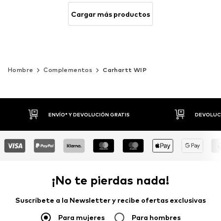
Cargar más productos
Hombre
Complementos
Carhartt WIP
DEVOLUCIONES HASTA 30 DÍAS
P
¡No te pierdas nada!
Suscríbete a la Newsletter y recibe ofertas exclusivas
Para mujeres
Para hombres