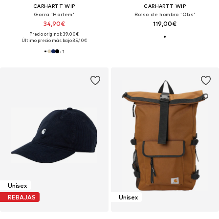
CARHARTT WIP
CARHARTT WIP
Gorra 'Harlem'
Bolso de hombro 'Otis'
34,90€
119,00€
Precio original: 39,00€
Último precio más bajo:
35,10€
+
1
Unisex
REBAJAS
Unisex