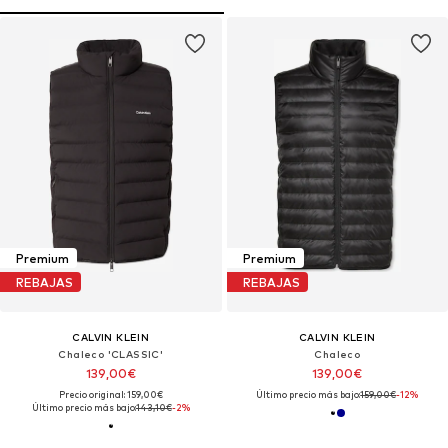
Premium
Premium
REBAJAS
REBAJAS
CALVIN KLEIN
CALVIN KLEIN
Chaleco 'CLASSIC'
Chaleco
139,00€
139,00€
Precio original: 159,00€
Último precio más bajo:
159,00€
-12%
Último precio más bajo:
143,10€
-2%