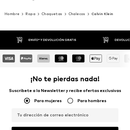
Hombre
Ropa
Chaquetas
Chalecos
Calvin Klein
DEVOLUCIONES HASTA 30 DÍAS
P
¡No te pierdas nada!
Suscríbete a la Newsletter y recibe ofertas exclusivas
Para mujeres
Para hombres
Tu dirección de correo electrónico