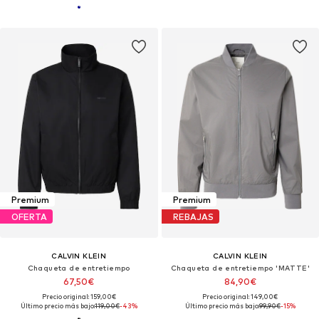
Premium
Premium
OFERTA
REBAJAS
CALVIN KLEIN
CALVIN KLEIN
Chaqueta de entretiempo
Chaqueta de entretiempo 'MATTE'
67,50€
84,90€
Precio original: 159,00€
Precio original: 149,00€
Último precio más bajo:
119,00€
-43%
Último precio más bajo:
99,90€
-15%