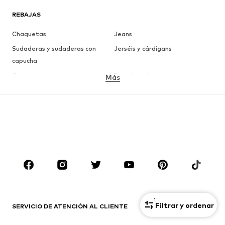
REBAJAS
Chaquetas
Jeans
Sudaderas y sudaderas con
Jerséis y cárdigans
capucha
Camisetas
Ropa interior
Más
Pantalones
Camisas
Abrigos
Trajes y chaquetas
Ropa de baño
Tallas grandes
Zapatos
Deporte
Complementos
Premium
ROPA
Nuevo
Tendencia
1
Filtrar y ordenar
Camisetas
Jeans
SERVICIO DE ATENCIÓN AL CLIENTE
Chaquetas
Sudaderas y sudaderas con