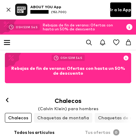
ABOUT YOU App
Ir a la App
(152.700)
Rebajas de fin de verano: Ofertas con
05
H
53
M
53
S
hasta un 50% de descuento
05
H
53
M
53
S
Rebajas de fin de verano: Ofertas con hasta un 50%
de descuento
Chalecos
(Calvin Klein) para hombres
Chalecos
Chaquetas de montaña
Chaquetas de en
Todos los artículos
Tus ofertas
0