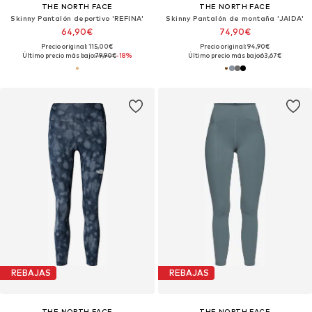
THE NORTH FACE
THE NORTH FACE
Skinny Pantalón deportivo 'REFINA'
Skinny Pantalón de montaña 'JAIDA'
64,90€
74,90€
Precio original: 115,00€
Precio original: 94,90€
Último precio más bajo:
79,90€
-18%
Último precio más bajo:
63,67€
REBAJAS
REBAJAS
THE NORTH FACE
THE NORTH FACE