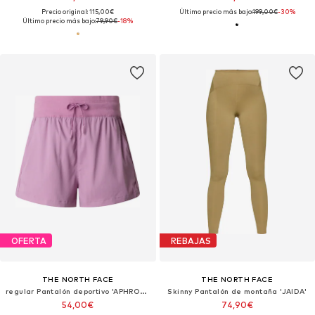
Precio original: 115,00€
Último precio más bajo:
199,00€
-30%
Último precio más bajo:
79,90€
-18%
OFERTA
REBAJAS
THE NORTH FACE
THE NORTH FACE
regular Pantalón deportivo 'APHRODITE'
Skinny Pantalón de montaña 'JAIDA'
54,00€
74,90€