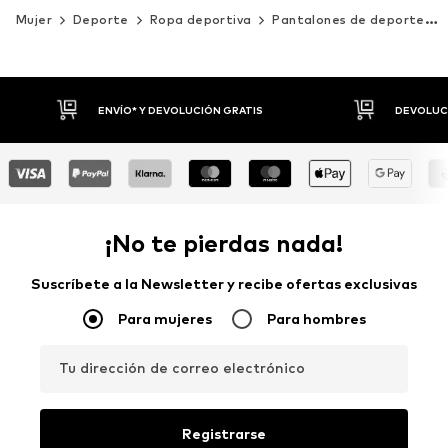
Mujer
Deporte
Ropa deportiva
Pantalones de deporte
DEVOLUCIONES HASTA 30 DÍAS
P
¡No te pierdas nada!
Suscríbete a la Newsletter y recibe ofertas exclusivas
Para mujeres
Para hombres
Tu dirección de correo electrónico
Registrarse