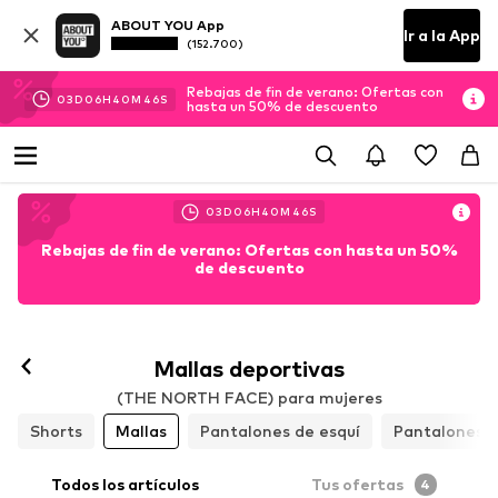
ABOUT YOU App
Ir a la App
(152.700)
Rebajas de fin de verano: Ofertas con
03
D
06
H
40
M
45
S
hasta un 50% de descuento
03
D
06
H
40
M
45
S
Rebajas de fin de verano: Ofertas con hasta un 50%
de descuento
Seguir
Mallas deportivas
(THE NORTH FACE) para mujeres
Shorts
Mallas
Pantalones de esquí
Pantalones 
Todos los artículos
Tus ofertas
4