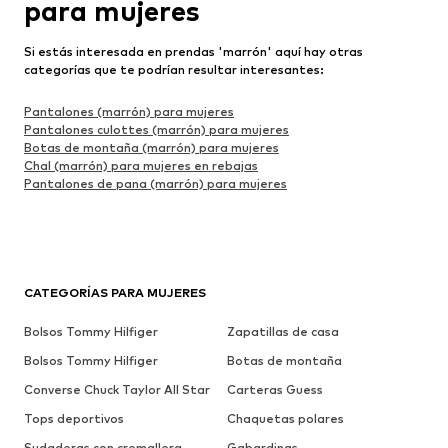
para mujeres
Si estás interesada en prendas 'marrón' aquí hay otras
categorías que te podrían resultar interesantes:
Pantalones (marrón) para mujeres
Pantalones culottes (marrón) para mujeres
Botas de montaña (marrón) para mujeres
Chal (marrón) para mujeres en rebajas
Pantalones de pana (marrón) para mujeres
CATEGORÍAS PARA MUJERES
Bolsos Tommy Hilfiger
Zapatillas de casa
Bolsos Tommy Hilfiger
Botas de montaña
Converse Chuck Taylor All Star
Carteras Guess
Tops deportivos
Chaquetas polares
Sudaderas con cremallera
Gabardinas