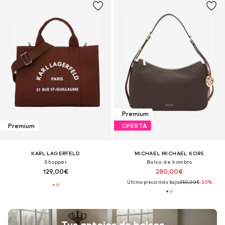
Premium
Premium
OFERTA
KARL LAGERFELD
MICHAEL MICHAEL KORS
Shopper
Bolso de hombro
129,00€
280,00€
Último precio más bajo:
350,00€
-20%
Tus antojos de bolsos