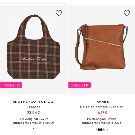
OFERTA
OFERTA
ANOTHER COTTON LAB
TAMARIS
Shopper
Bolso de hombro 'Alessia'
23,94€
16,17€
Precio original: 39,90€
Precio original: 29,95€
Último precio más bajo:
23,94€
Último precio más bajo:
16,17€
+
1