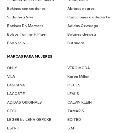
Botines con cordones
Abrigos negros
Sudadera Nike
Pantalones de deporte
Botines Dr. Martens
Adidas Ozweego
Bolsos Tommy Hilfiger
Botines chelsea
Bolso rojo
Bufandas
MARCAS PARA MUJERES
ONLY
VERO MODA
VILA
Karen Millen
LASCANA
PIECES
LACOSTE
LEVI'S
ADIDAS ORIGINALS
CALVIN KLEIN
CECIL
TAMARIS
LEGER by LENA GERCKE
EDITED
ESPRIT
GAP