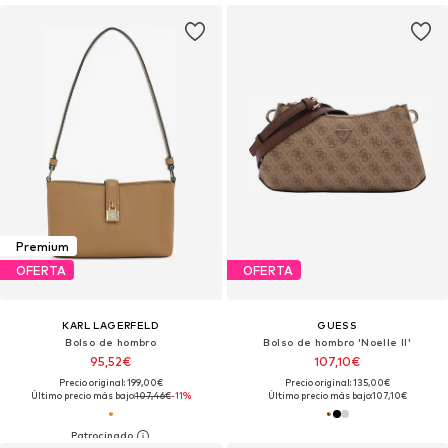
Premium
OFERTA
OFERTA
KARL LAGERFELD
GUESS
Bolso de hombro
Bolso de hombro 'Noelle II'
95,52€
107,10€
Precio original: 199,00€
Precio original: 135,00€
Último precio más bajo:
107,46€
-11%
Último precio más bajo:
107,10€