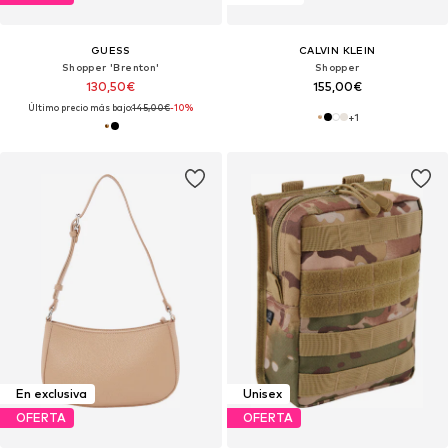
GUESS
CALVIN KLEIN
Shopper 'Brenton'
Shopper
130,50€
155,00€
Último precio más bajo:
145,00€
-10%
+
1
En exclusiva
Unisex
OFERTA
OFERTA