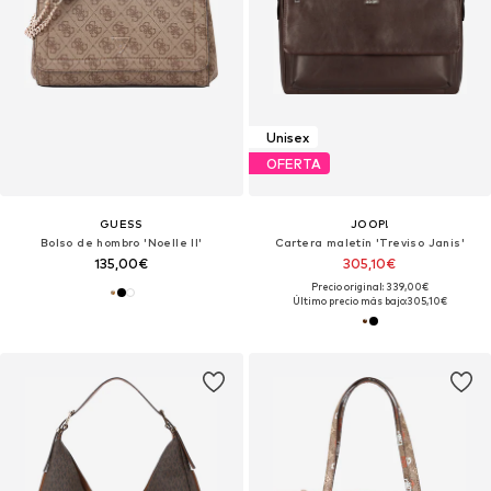
Unisex
OFERTA
GUESS
JOOP!
Bolso de hombro 'Noelle II'
Cartera maletín 'Treviso Janis'
135,00€
305,10€
Precio original: 339,00€
Último precio más bajo:
305,10€