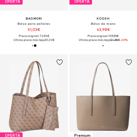
OFERTA
OFERTA
BAGMORI
KOOSH
Bolsa para pañales
Bolso de mano
51,03€
43,98€
Precio original: 72,90€
Precio original: 109,95€
Último precio más bajo:
51,03€
Último precio más bajo:
54,98€
-20%
OFERTA
Premium