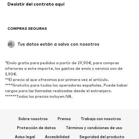
Abrigos
Faldas
Desistir del contrato aquí 
Ropa de baño
Sudaderas
Blazers
Jumpsuits y monos
COMPRAS SEGURAS
Tallas grandes
Ropa de maternidad
Ocasiones
Exclusivo
Tus datos están a salvo con nosotros
Reciclado
ZAPATOS
*Envío gratis para pedidos a partir de 29,90€, para compras
inferiores a este importe, los gastos de envío y servicio son de
3,90€.
Nuevo
Tendencia
**El precio al que ofrecimos por primera vez el artículo.
Zapatillas de deporte
Botines
****Gratuito para todos los operadores españoles. Puede haber
cargos para las llamadas realizadas desde el extranjero.
Zapatos de tacón y plataforma
Botas
******Todos los precios incluyen IVA.
Sandalias
Zapatos bajos
Zapatos deportivos
Bailarinas
Sobre nosotros
Prensa
Trabaja con nosotros
Mules
Zapatillas de casa
Protección de datos
Términos y condiciones de uso
Exclusivo
Aviso legal
Accesibilidad
Seguridad del producto