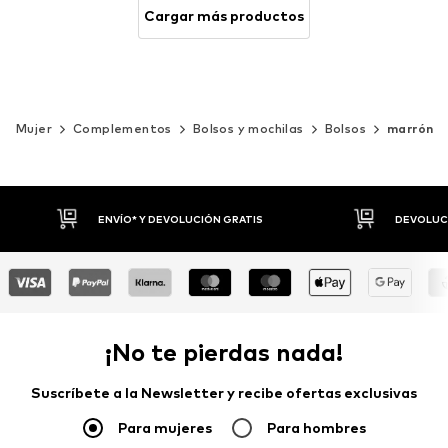
Cargar más productos
Mujer
Complementos
Bolsos y mochilas
Bolsos
marrón
DEVOLUCIONES HASTA 30 DÍAS
P
¡No te pierdas nada!
Suscríbete a la Newsletter y recibe ofertas exclusivas
Para mujeres
Para hombres