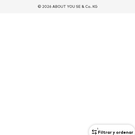
DEPORTE
© 2026 ABOUT YOU SE & Co. KG
Ropa deportiva
Disciplinas deportivas
Zapatos deportivos
Mochilas deportivas y bolsos
Complementos deportivos
COMPLEMENTOS
Nuevo
Bolsos y mochilas
Joyería
Chales y pañuelos
Sombreros y gorros
Cinturones
Carteras y estuches
Gafas de sol
Relojes
Accesorios para el hogar
Accesorios para el pelo
Guantes
Exclusivo
Reciclado
PREMIUM
1
Filtrar y ordenar