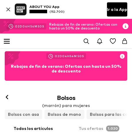
ABOUT YOU App
Ir a la App
(152.700)
Rebajas de fin de verano: Ofertas con
02
D
04
H
54
M
49
S
hasta un 50% de descuento
02
D
04
H
54
M
49
S
Rebajas de fin de verano: Ofertas con hasta un 50%
de descuento
Bolsos
(marrón) para mujeres
Bolsos con asa
Bolsos de mano
Bolsos para las com
Todos los artículos
Tus ofertas
1.020