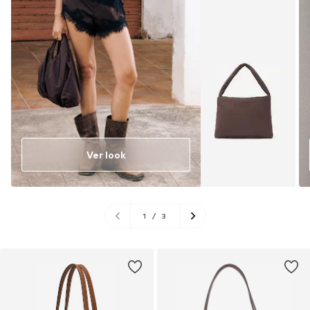
Ver look
1
/
3