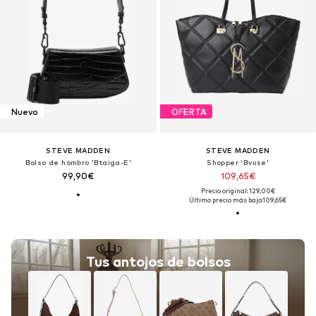
Nuevo
OFERTA
STEVE MADDEN
STEVE MADDEN
Bolso de hombro 'Btaiga-E'
Shopper 'Bvuse'
99,90€
109,65€
Precio original: 129,00€
Último precio más bajo:
109,65€
Tus antojos de bolsos