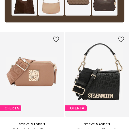
OFERTA
OFERTA
STEVE MADDEN
STEVE MADDEN
Bolso de hombro 'Brisa'
Bolso de mano 'Bnoya-E'