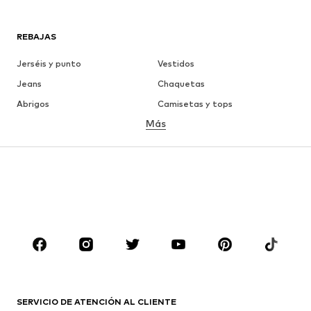
REBAJAS
Jerséis y punto
Vestidos
Jeans
Chaquetas
Abrigos
Camisetas y tops
Más
Pantalones
Ropa interior
Faldas
Blusas y camisas
Sudaderas y sudaderas con
Blazers
capucha
Ropa de baño
Jumpsuits y monos
Tallas grandes
Ropa de maternidad
Zapatos
Deporte
Complementos
Premium
ROPA
SERVICIO DE ATENCIÓN AL CLIENTE