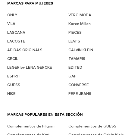
MARCAS PARA MUJERES
ONLY
VERO MODA
VILA
Karen Millen
LASCANA
PIECES
LACOSTE
LEVI'S
ADIDAS ORIGINALS
CALVIN KLEIN
CECIL
TAMARIS
LEGER by LENA GERCKE
EDITED
ESPRIT
GAP
GUESS
CONVERSE
NIKE
PEPE JEANS
MARCAS POPULARES EN ESTA SECCIÓN
Complementos de Pilgrim
Complementos de GUESS
Complementos de Karl
Complementos de Calvin Klein