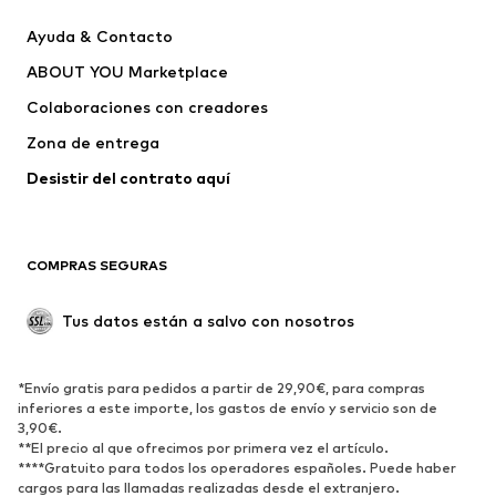
Nuevo
Tendencia
Ayuda & Contacto
Vestidos
Jeans
ABOUT YOU Marketplace
Camisetas y tops
Pantalones
Colaboraciones con creadores
Chaquetas
Jerséis y punto
Zona de entrega
Ropa interior
Blusas y camisas
Abrigos
Faldas
Desistir del contrato aquí 
Ropa de baño
Sudaderas
Blazers
Jumpsuits y monos
COMPRAS SEGURAS
Tallas grandes
Ropa de maternidad
Ocasiones
Exclusivo
Tus datos están a salvo con nosotros
Reciclado
ZAPATOS
*Envío gratis para pedidos a partir de 29,90€, para compras
inferiores a este importe, los gastos de envío y servicio son de
3,90€.
Nuevo
Tendencia
**El precio al que ofrecimos por primera vez el artículo.
Zapatillas de deporte
Botines
****Gratuito para todos los operadores españoles. Puede haber
cargos para las llamadas realizadas desde el extranjero.
Zapatos de tacón y plataforma
Botas