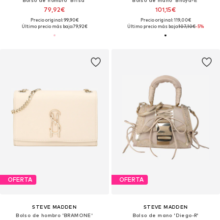
79,92€
101,15€
Precio original: 99,90€
Precio original: 119,00€
Último precio más bajo:
79,92€
Último precio más bajo:
107,10€
-5%
OFERTA
OFERTA
STEVE MADDEN
STEVE MADDEN
Bolso de hombro 'BRAMONE'
Bolso de mano 'Diego-R'