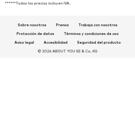
******Todos los precios incluyen IVA.
Sandalias
Zapatos bajos
Zapatos deportivos
Bailarinas
Sobre nosotros
Prensa
Trabaja con nosotros
Mules
Zapatillas de casa
Protección de datos
Términos y condiciones de uso
Exclusivo
Aviso legal
Accesibilidad
Seguridad del producto
DEPORTE
© 2026 ABOUT YOU SE & Co. KG
Ropa deportiva
Disciplinas deportivas
Zapatos deportivos
Mochilas deportivas y bolsos
Complementos deportivos
COMPLEMENTOS
Nuevo
Bolsos y mochilas
Joyería
Chales y pañuelos
Sombreros y gorros
Cinturones
Carteras y estuches
Gafas de sol