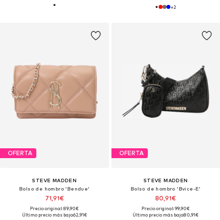
+
2
OFERTA
OFERTA
STEVE MADDEN
STEVE MADDEN
Bolso de hombro 'Bendue'
Bolso de hombro 'Bvice-E'
71,91€
80,91€
Precio original: 89,90€
Precio original: 99,90€
Último precio más bajo:
62,91€
Último precio más bajo:
80,91€