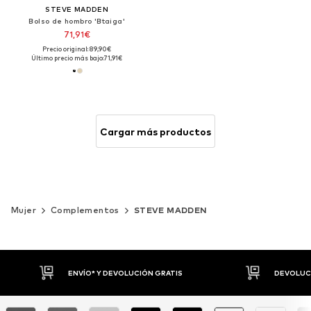
STEVE MADDEN
Bolso de hombro 'Btaiga'
71,91€
Precio original: 89,90€
Último precio más bajo:
71,91€
Cargar más productos
Mujer
Complementos
STEVE MADDEN
DEVOLUCIONES HASTA 30 DÍAS
P