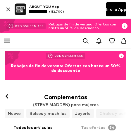
ABOUT YOU App
Ir a la App
(152.700)
Rebajas de fin de verano: Ofertas con
03
D
05
H
33
M
44
S
hasta un 50% de descuento
03
D
05
H
33
M
44
S
Rebajas de fin de verano: Ofertas con hasta un 50%
de descuento
Complementos
(STEVE MADDEN) para mujeres
Nuevo
Bolsos y mochilas
Joyería
Chales y pañue
Todos los artículos
Tus ofertas
54