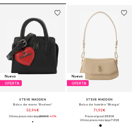
Nuevo
Nuevo
OFERTA
OFERTA
STEVE MADDEN
STEVE MADDEN
Bolso de mano 'Bsoleei'
Bolso de hombro 'Btaiga'
53,94€
71,92€
Último precio más bajo:
89,90€
-40%
Precio original: 89,90€
Último precio más bajo:
71,92€