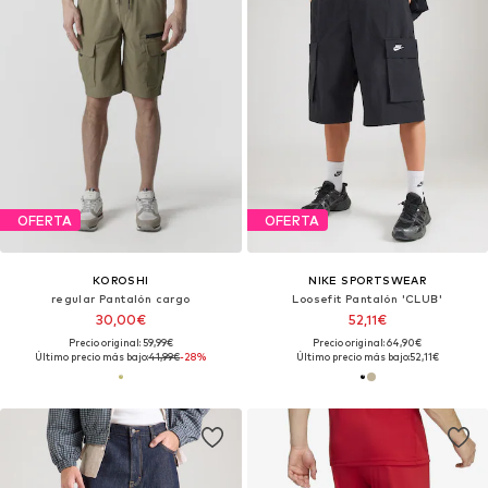
OFERTA
OFERTA
KOROSHI
NIKE SPORTSWEAR
regular Pantalón cargo
Loosefit Pantalón 'CLUB'
30,00€
52,11€
Precio original: 59,99€
Precio original: 64,90€
Último precio más bajo:
41,99€
-28%
Último precio más bajo:
52,11€