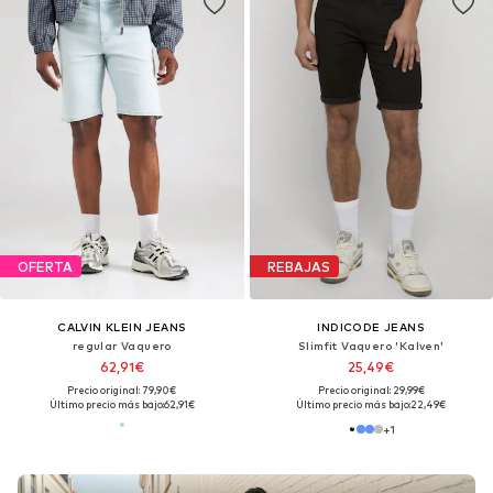
OFERTA
REBAJAS
CALVIN KLEIN JEANS
INDICODE JEANS
regular Vaquero
Slimfit Vaquero 'Kalven'
62,91€
25,49€
Precio original: 79,90€
Precio original: 29,99€
Último precio más bajo:
62,91€
Último precio más bajo:
22,49€
+
1