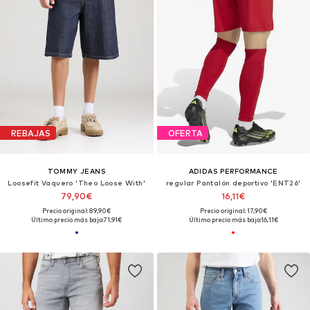
REBAJAS
OFERTA
TOMMY JEANS
ADIDAS PERFORMANCE
Loosefit Vaquero 'Theo Loose With'
regular Pantalón deportivo 'ENT26'
79,90€
16,11€
Precio original: 89,90€
Precio original: 17,90€
Último precio más bajo:
71,91€
Último precio más bajo:
16,11€