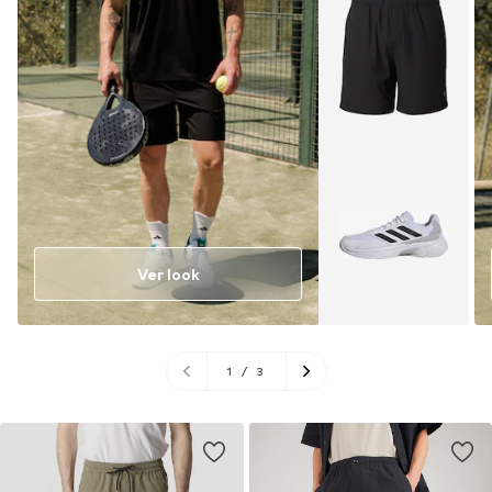
Ver look
1
/
3