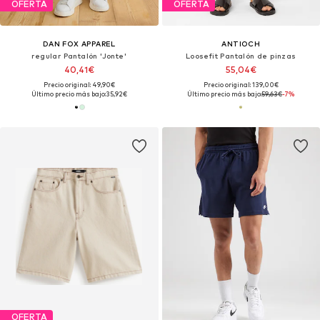
OFERTA
OFERTA
DAN FOX APPAREL
ANTIOCH
regular Pantalón 'Jonte'
Loosefit Pantalón de pinzas
40,41€
55,04€
Precio original: 49,90€
Precio original: 139,00€
Último precio más bajo:
35,92€
Último precio más bajo:
59,63€
-7%
OFERTA