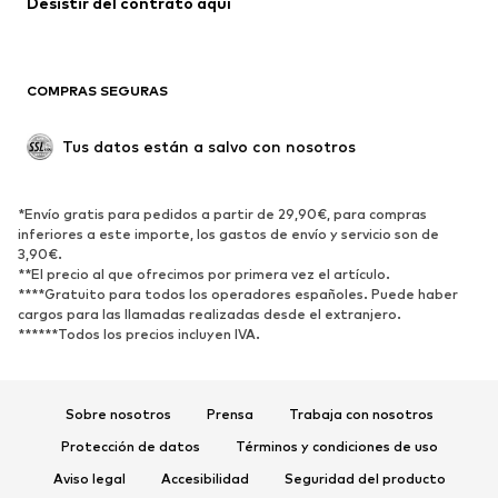
Desistir del contrato aquí 
Ocasiones
Exclusivo
Reciclado
COMPRAS SEGURAS
ZAPATOS
Tus datos están a salvo con nosotros
Nuevo
Tendencia
Botas y botines
Zapatillas de deporte
*Envío gratis para pedidos a partir de 29,90€, para compras
Zapatos bajos
Zapatos deportivos
inferiores a este importe, los gastos de envío y servicio son de
Zapatos abiertos
Exclusivo
3,90€.
**El precio al que ofrecimos por primera vez el artículo.
****Gratuito para todos los operadores españoles. Puede haber
DEPORTE
cargos para las llamadas realizadas desde el extranjero.
******Todos los precios incluyen IVA.
Ropa deportiva
Disciplinas deportivas
Zapatos deportivos
Mochilas deportivas y bolsos
Complementos deportivos
Sobre nosotros
Prensa
Trabaja con nosotros
Protección de datos
Términos y condiciones de uso
COMPLEMENTOS
Aviso legal
Accesibilidad
Seguridad del producto