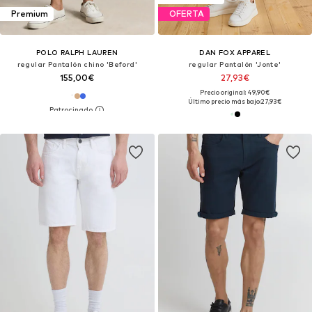
Premium
OFERTA
POLO RALPH LAUREN
DAN FOX APPAREL
regular Pantalón chino 'Beford'
regular Pantalón 'Jonte'
155,00€
27,93€
Precio original: 49,90€
Último precio más bajo:
27,93€