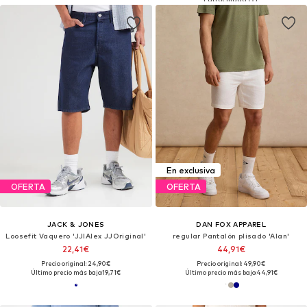
En exclusiva
OFERTA
OFERTA
JACK & JONES
DAN FOX APPAREL
Loosefit Vaquero 'JJIAlex JJOriginal'
regular Pantalón plisado 'Alan'
22,41€
44,91€
Precio original: 24,90€
Precio original: 49,90€
Último precio más bajo:
19,71€
Último precio más bajo:
44,91€