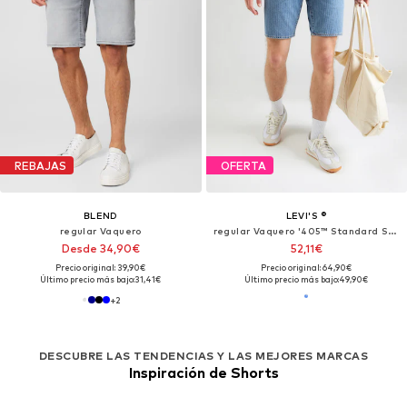
REBAJAS
OFERTA
BLEND
LEVI'S ®
regular Vaquero
regular Vaquero '405™ Standard Shorts'
Desde 34,90€
52,11€
Precio original: 39,90€
Precio original: 64,90€
Último precio más bajo:
31,41€
Último precio más bajo:
49,90€
+
2
DESCUBRE LAS TENDENCIAS Y LAS MEJORES MARCAS
Inspiración de Shorts