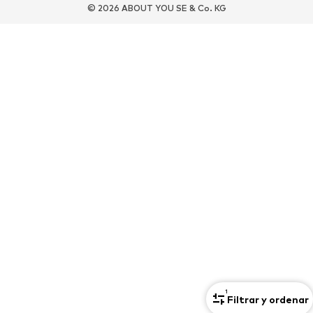
Nuevo
Gorras y gorros
© 2026 ABOUT YOU SE & Co. KG
Cinturones
Bolsos y mochilas
Relojes
Joyería
Gafas de sol
Carteras y estuches
Corbatas y accesorios
Bufandas y pañuelos
Guantes
Accesorios para el hogar
Exclusivo
Reciclado
PREMIUM
Nuevo
Camisetas
Jeans
Chaquetas y abrigos
Sudaderas y sudaderas con
Pantalones
capucha
Camisas
Ropa interior y de baño
Punto
Trajes y chaquetas
1
Filtrar y ordenar
Chándals
Zapatos