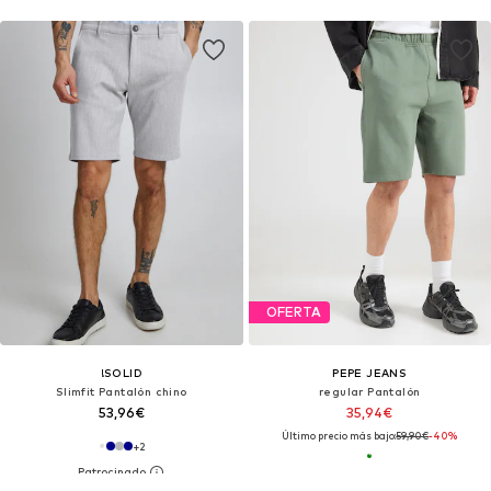
OFERTA
!SOLID
PEPE JEANS
Slimfit Pantalón chino
regular Pantalón
53,96€
35,94€
Último precio más bajo:
59,90€
-40%
+
2