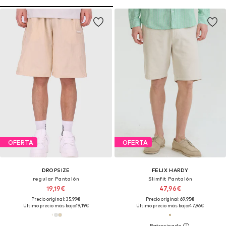
OFERTA
OFERTA
DROPSIZE
FELIX HARDY
regular Pantalón
Slimfit Pantalón
19,19€
47,96€
Precio original: 35,99€
Precio original: 69,95€
Último precio más bajo:
19,19€
Último precio más bajo:
47,96€