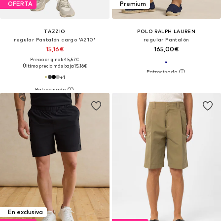
OFERTA
Premium
TAZZIO
POLO RALPH LAUREN
regular Pantalón cargo 'A210'
regular Pantalón
15,16€
165,00€
Precio original: 45,57€
Último precio más bajo:
15,16€
+
1
En exclusiva