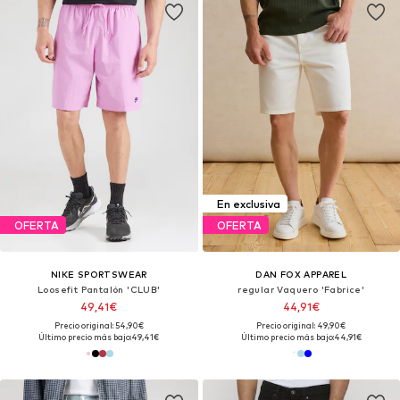
En exclusiva
OFERTA
OFERTA
NIKE SPORTSWEAR
DAN FOX APPAREL
Loosefit Pantalón 'CLUB'
regular Vaquero 'Fabrice'
49,41€
44,91€
Precio original: 54,90€
Precio original: 49,90€
Último precio más bajo:
49,41€
Último precio más bajo:
44,91€