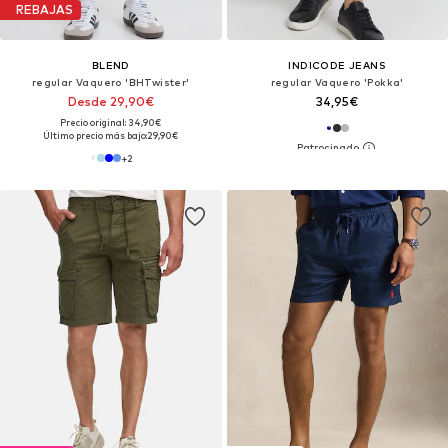
REBAJAS
BLEND
INDICODE JEANS
regular Vaquero 'BHTwister'
regular Vaquero 'Pokka'
Desde 29,90€
34,95€
Precio original: 34,90€
Último precio más bajo:
29,90€
+
2