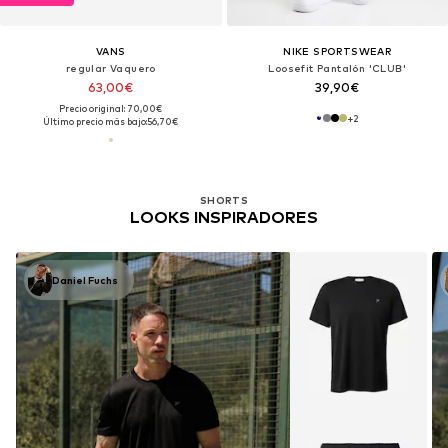
VANS
NIKE SPORTSWEAR
regular Vaquero
Loosefit Pantalón 'CLUB'
63,00€
39,90€
Precio original: 70,00€
+
2
Último precio más bajo:
56,70€
SHORTS
LOOKS INSPIRADORES
Daniel Fuchs