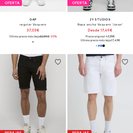
OFERTA
OFERTA
GAP
2Y STUDIOS
regular Vaquero
Ropa ancha Vaquero 'Joran'
37,03€
Desde 17,49€
Último precio más bajo:
52,90€
-30%
Precio original: 45,99€
Último precio más bajo:
17,49€
REBAJAS
REBAJAS