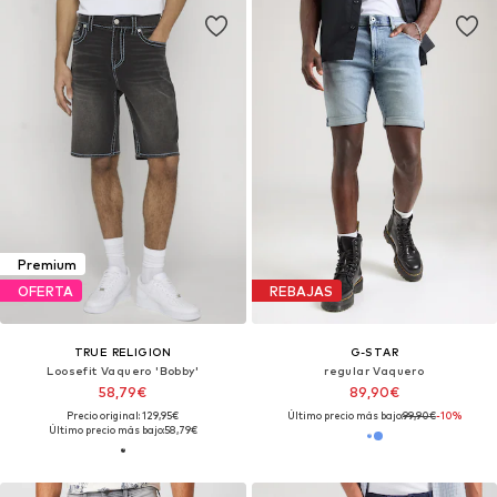
Premium
OFERTA
REBAJAS
TRUE RELIGION
G-STAR
Loosefit Vaquero 'Bobby'
regular Vaquero
58,79€
89,90€
Precio original: 129,95€
Último precio más bajo:
99,90€
-10%
Último precio más bajo:
58,79€