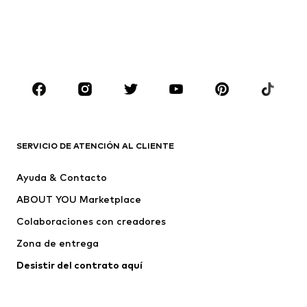
Abrigos
Trajes y chaquetas
Ropa de baño
Tallas grandes
Zapatos
Deporte
Complementos
Premium
ROPA
Nuevo
Tendencia
Camisetas
Jeans
SERVICIO DE ATENCIÓN AL CLIENTE
Chaquetas
Sudaderas y sudaderas con
Ayuda & Contacto
capucha
ABOUT YOU Marketplace
Pantalones
Camisas
Ropa interior
Jerséis y cárdigans
Colaboraciones con creadores
Trajes y chaquetas
Abrigos
Zona de entrega
Ropa de baño
Tallas grandes
Desistir del contrato aquí 
Ocasiones
Exclusivo
Reciclado