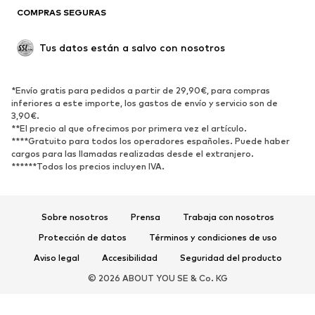
COMPRAS SEGURAS
ZAPATOS
Tus datos están a salvo con nosotros
Nuevo
Tendencia
Botas y botines
Zapatillas de deporte
*Envío gratis para pedidos a partir de 29,90€, para compras
Zapatos bajos
Zapatos deportivos
inferiores a este importe, los gastos de envío y servicio son de
Zapatos abiertos
Exclusivo
3,90€.
**El precio al que ofrecimos por primera vez el artículo.
****Gratuito para todos los operadores españoles. Puede haber
DEPORTE
cargos para las llamadas realizadas desde el extranjero.
******Todos los precios incluyen IVA.
Ropa deportiva
Disciplinas deportivas
Zapatos deportivos
Mochilas deportivas y bolsos
Complementos deportivos
Sobre nosotros
Prensa
Trabaja con nosotros
Protección de datos
Términos y condiciones de uso
COMPLEMENTOS
Aviso legal
Accesibilidad
Seguridad del producto
Nuevo
Gorras y gorros
© 2026 ABOUT YOU SE & Co. KG
Cinturones
Bolsos y mochilas
Relojes
Joyería