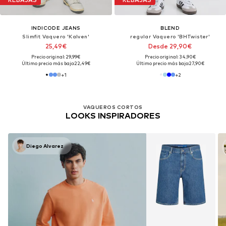
INDICODE JEANS
BLEND
Slimfit Vaquero 'Kalven'
regular Vaquero 'BHTwister'
25,49€
Desde 29,90€
Precio original: 29,99€
Precio original: 34,90€
Último precio más bajo:
22,49€
Último precio más bajo:
27,90€
+
1
+
2
VAQUEROS CORTOS
LOOKS INSPIRADORES
Diego Alvarez