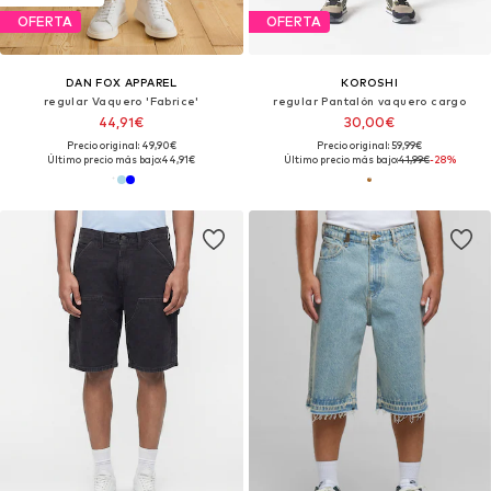
OFERTA
OFERTA
DAN FOX APPAREL
KOROSHI
regular Vaquero 'Fabrice'
regular Pantalón vaquero cargo
44,91€
30,00€
Precio original: 49,90€
Precio original: 59,99€
Último precio más bajo:
44,91€
Último precio más bajo:
41,99€
-28%