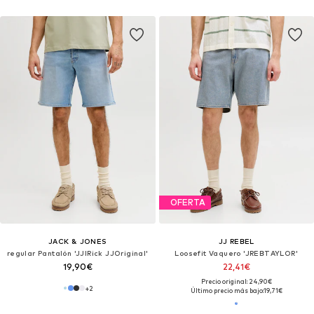
OFERTA
JACK & JONES
JJ REBEL
regular Pantalón 'JJIRick JJOriginal'
Loosefit Vaquero 'JREBTAYLOR'
19,90€
22,41€
Precio original: 24,90€
+
2
Último precio más bajo:
19,71€