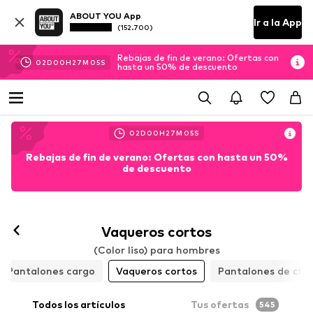
ABOUT YOU App
Ir a la App
(152.700)
Rebajas de fin de verano: Ofertas con
02
D
00
H
27
M
03
S
hasta un 50% de descuento
02
D
00
H
27
M
03
S
Rebajas de fin de verano: Ofertas con hasta un 50%
de descuento
Vaqueros cortos
(Color liso) para hombres
Pantalones cargo
Vaqueros cortos
Pantalones de chá
Todos los artículos
Tus ofertas
545