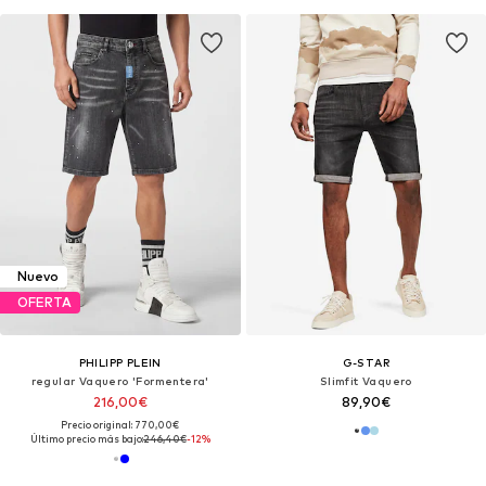
Nuevo
OFERTA
PHILIPP PLEIN
G-STAR
regular Vaquero 'Formentera'
Slimfit Vaquero
216,00€
89,90€
Precio original: 770,00€
Último precio más bajo:
246,40€
-12%