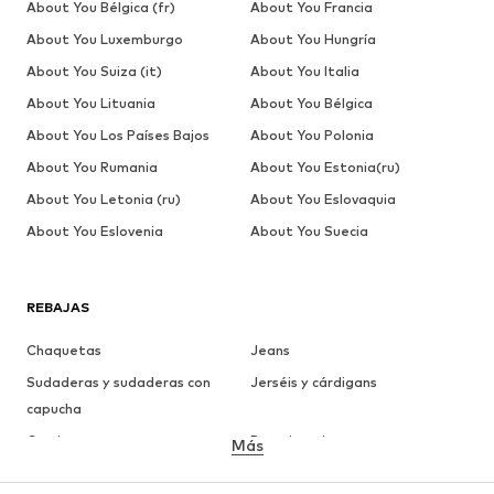
About You Bélgica (fr)
About You Francia
About You Luxemburgo
About You Hungría
About You Suiza (it)
About You Italia
About You Lituania
About You Bélgica
About You Los Países Bajos
About You Polonia
About You Rumania
About You Estonia(ru)
About You Letonia (ru)
About You Eslovaquia
About You Eslovenia
About You Suecia
REBAJAS
Chaquetas
Jeans
Sudaderas y sudaderas con
Jerséis y cárdigans
capucha
Camisetas
Ropa interior
Más
Pantalones
Camisas