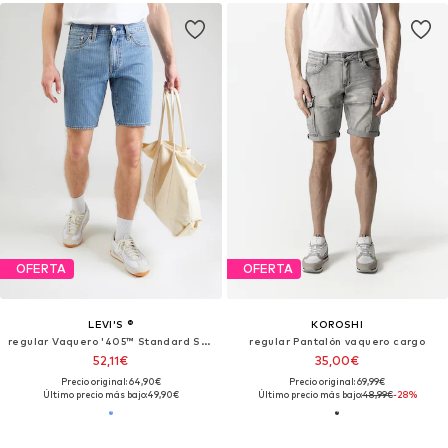
OFERTA
OFERTA
LEVI'S ®
KOROSHI
regular Vaquero '405™ Standard Shorts'
regular Pantalón vaquero cargo
52,11€
35,00€
Precio original: 64,90€
Precio original: 69,99€
Último precio más bajo:
49,90€
Último precio más bajo:
48,99€
-28%