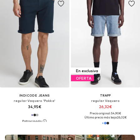
En exclusiva
OFERTA
INDICODE JEANS
TRAPP
regular Vaquero 'Pokka'
regular Vaquero
34,95€
26,32€
Precio original: 54,90€
Último precio más bajo:
26,32€