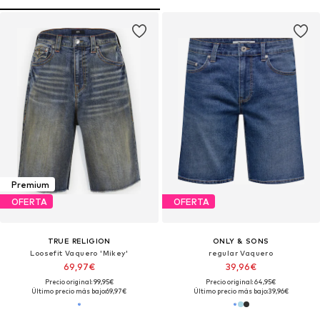
Premium
OFERTA
OFERTA
TRUE RELIGION
ONLY & SONS
Loosefit Vaquero 'Mikey'
regular Vaquero
69,97€
39,96€
Precio original: 99,95€
Precio original: 64,95€
Último precio más bajo:
69,97€
Último precio más bajo:
39,96€