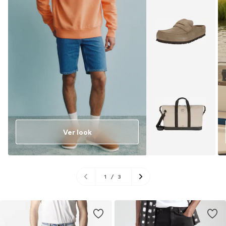
Ver look
1
/
3