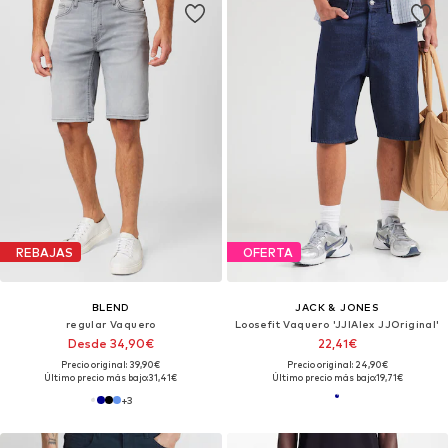
REBAJAS
OFERTA
BLEND
JACK & JONES
regular Vaquero
Loosefit Vaquero 'JJIAlex JJOriginal'
Desde 34,90€
22,41€
Precio original: 39,90€
Precio original: 24,90€
Último precio más bajo:
31,41€
Último precio más bajo:
19,71€
+
3